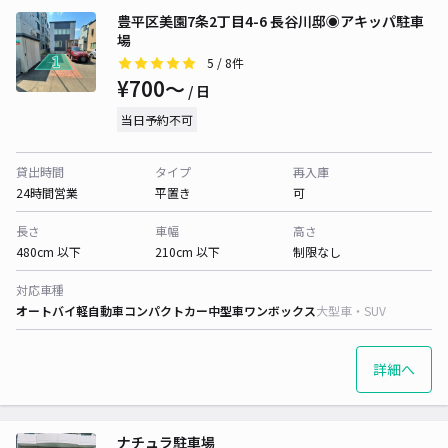
豊平区美園7条2丁目4-6 長谷川邸◉アキッパ駐車
場
5
/ 8件
¥700〜
/ 日
当日予約不可
貸出時間
タイプ
再入庫
24時間営業
平置き
可
長さ
車幅
高さ
480cm 以下
210cm 以下
制限なし
対応車種
オートバイ
軽自動車
コンパクトカー
中型車
ワンボックス
大型車・SUV
詳細へ
ナチュラ駐車場