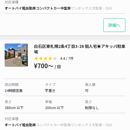
対応車種
オートバイ
軽自動車
コンパクトカー
中型車
ワンボックス
大型車・SUV
詳細へ
白石区東札幌2条4丁目3-26 個人宅◉アキッパ駐車
場
4.4
/ 7件
¥700〜
/ 日
貸出時間
タイプ
再入庫
24時間営業
平置き
可
長さ
車幅
高さ
380cm 以下
200cm 以下
制限なし
対応車種
オートバイ
軽自動車
コンパクトカー
中型車
ワンボックス
大型車・SUV