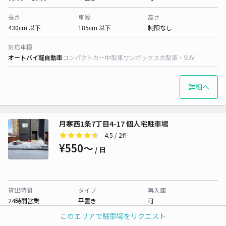
長さ
車幅
高さ
430cm 以下
185cm 以下
制限なし
対応車種
オートバイ
軽自動車
コンパクトカー
中型車
ワンボックス
大型車・SUV
詳細へ
月寒西1条7丁目4-17 個人宅駐車場
4.5
/ 2件
¥550〜
/ 日
貸出時間
タイプ
再入庫
24時間営業
平置き
可
このエリアで駐車場をリクエスト
長さ
車幅
高さ