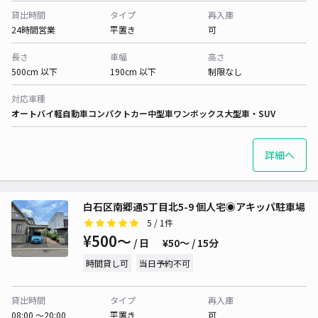
貸出時間
タイプ
再入庫
24時間営業
平置き
可
長さ
車幅
高さ
500cm 以下
190cm 以下
制限なし
対応車種
オートバイ
軽自動車
コンパクトカー
中型車
ワンボックス
大型車・SUV
詳細へ
白石区南郷通5丁目北5-9 個人宅◉アキッパ駐車場
5
/ 1件
¥500〜
/ 日
¥50〜 / 15分
時間貸し可
当日予約不可
貸出時間
タイプ
再入庫
08:00 〜20:00
平置き
可