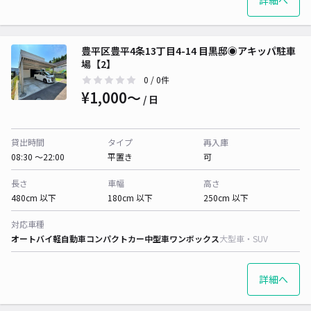
詳細へ
豊平区豊平4条13丁目4-14 目黒邸◉アキッパ駐車
場【2】
0
/ 0件
¥1,000〜
/ 日
貸出時間
タイプ
再入庫
08:30 〜22:00
平置き
可
長さ
車幅
高さ
480cm 以下
180cm 以下
250cm 以下
対応車種
オートバイ
軽自動車
コンパクトカー
中型車
ワンボックス
大型車・SUV
詳細へ