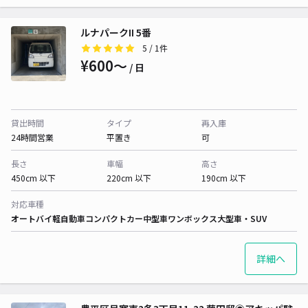
ルナパークII 5番
5
/ 1件
¥600〜
/ 日
貸出時間
タイプ
再入庫
24時間営業
平置き
可
長さ
車幅
高さ
450cm 以下
220cm 以下
190cm 以下
対応車種
オートバイ
軽自動車
コンパクトカー
中型車
ワンボックス
大型車・SUV
詳細へ