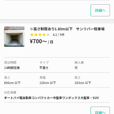
詳細へ
※高さ制限あり1.83m以下 サンリバー駐車場
4.2
/ 9件
¥700〜
/ 日
貸出時間
タイプ
再入庫
24時間営業
平置き
可
長さ
車幅
高さ
800cm 以下
220cm 以下
183cm 以下
対応車種
オートバイ
軽自動車
コンパクトカー
中型車
ワンボックス
大型車・SUV
詳細へ