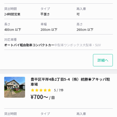
貸出時間
タイプ
再入庫
24時間営業
平置き
可
長さ
車幅
高さ
480cm 以下
200cm 以下
260cm 以下
対応車種
オートバイ
軽自動車
コンパクトカー
中型車
ワンボックス
大型車・SUV
詳細へ
豊平区平岸4条2丁目5-4（株）統勝◉アキッパ駐
車場
5
/ 7件
¥700〜
/ 日
貸出時間
タイプ
再入庫