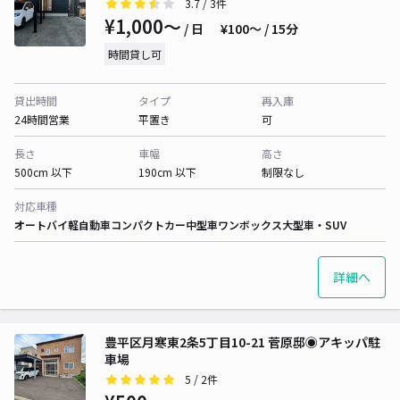
3.7
/ 3件
¥1,000〜
/ 日
¥100〜 / 15分
時間貸し可
貸出時間
タイプ
再入庫
24時間営業
平置き
可
長さ
車幅
高さ
500cm 以下
190cm 以下
制限なし
対応車種
オートバイ
軽自動車
コンパクトカー
中型車
ワンボックス
大型車・SUV
詳細へ
豊平区月寒東2条5丁目10-21 菅原邸◉アキッパ駐
車場
5
/ 2件