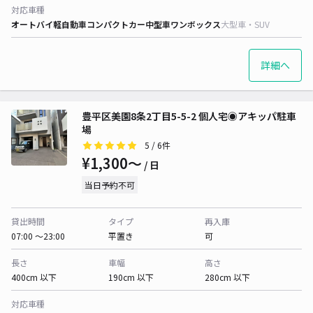
対応車種
オートバイ
軽自動車
コンパクトカー
中型車
ワンボックス
大型車・SUV
詳細へ
豊平区美園8条2丁目5-5-2 個人宅◉アキッパ駐車
場
5
/ 6件
¥1,300〜
/ 日
当日予約不可
貸出時間
タイプ
再入庫
07:00 〜23:00
平置き
可
長さ
車幅
高さ
400cm 以下
190cm 以下
280cm 以下
対応車種