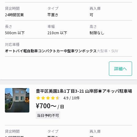
貸出時間
タイプ
再入庫
24時間営業
平置き
可
長さ
車幅
高さ
500cm 以下
210cm 以下
制限なし
対応車種
オートバイ
軽自動車
コンパクトカー
中型車
ワンボックス
大型車・SUV
詳細へ
豊平区美園1条1丁目3-21 山岸邸◉アキッパ駐車場
4.9
/ 10件
¥700〜
/ 日
当日予約不可
貸出時間
タイプ
再入庫