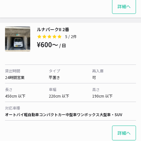
詳細へ
ルナパークII 2番
5
/ 2件
¥600〜
/ 日
貸出時間
タイプ
再入庫
24時間営業
平置き
可
長さ
車幅
高さ
450cm 以下
220cm 以下
190cm 以下
対応車種
オートバイ
軽自動車
コンパクトカー
中型車
ワンボックス
大型車・SUV
詳細へ