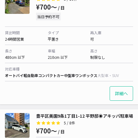
¥700〜
/ 日
当日予約不可
貸出時間
タイプ
再入庫
24時間営業
平置き
可
長さ
車幅
高さ
480cm 以下
210cm 以下
制限なし
対応車種
オートバイ
軽自動車
コンパクトカー
中型車
ワンボックス
大型車・SUV
詳細へ
豊平区美園9条1丁目1-12 平野邸◉アキッパ駐車場
5
/ 8件
¥700〜
/ 日