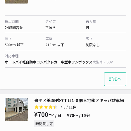
貸出時間
タイプ
再入庫
24時間営業
平置き
可
長さ
車幅
高さ
500cm 以下
210cm 以下
制限なし
対応車種
オートバイ
軽自動車
コンパクトカー
中型車
ワンボックス
大型車・SUV
詳細へ
豊平区美園4条7丁目1-8 個人宅◉アキッパ駐車場
4.8
/ 11件
¥700〜
/ 日
¥70〜 / 15分
時間貸し可