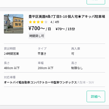
豊平区美園4条7丁目5-10 個人宅◉アキッパ駐車場
4
/ 4件
¥700〜
/ 日
¥70〜 / 15分
時間貸し可
貸出時間
タイプ
再入庫
24時間営業
平置き
可
長さ
車幅
高さ
480cm 以下
200cm 以下
制限なし
対応車種
オートバイ
軽自動車
コンパクトカー
中型車
ワンボックス
大型車・SUV
詳細へ