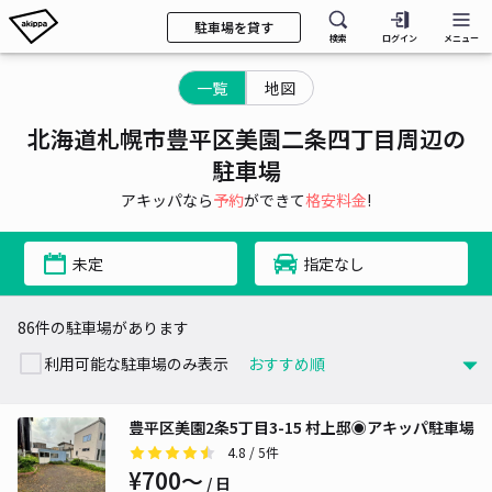
駐車場を貸す
検索
ログイン
メニュー
一覧
地図
北海道札幌市豊平区美園二条四丁目周辺の
駐車場
アキッパなら
予約
ができて
格安料金
!
未定
指定なし
86件の駐車場があります
利用可能な駐車場のみ表示
豊平区美園2条5丁目3-15 村上邸◉アキッパ駐車場
4.8
/ 5件
¥700〜
/ 日