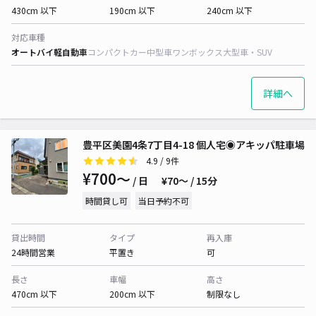
430cm 以下
190cm 以下
240cm 以下
対応車種
オートバイ
軽自動車
コンパクトカー
中型車
ワンボックス
大型車・SUV
詳細へ
豊平区美園4条7丁目4-18 個人宅◉アキッパ駐車場
4.9
/ 9件
¥700〜
/ 日
¥70〜 / 15分
時間貸し可
当日予約不可
貸出時間
タイプ
再入庫
24時間営業
平置き
可
長さ
車幅
高さ
470cm 以下
200cm 以下
制限なし