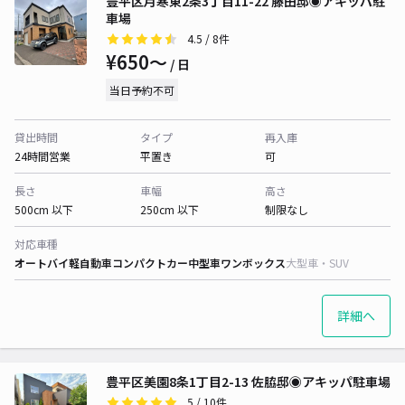
豊平区月寒東2条3丁目11-22 藤田邸◉アキッパ駐
車場
4.5
/ 8件
¥650〜
/ 日
当日予約不可
貸出時間
タイプ
再入庫
24時間営業
平置き
可
長さ
車幅
高さ
500cm 以下
250cm 以下
制限なし
対応車種
オートバイ
軽自動車
コンパクトカー
中型車
ワンボックス
大型車・SUV
詳細へ
豊平区美園8条1丁目2-13 佐脇邸◉アキッパ駐車場
5
/ 10件