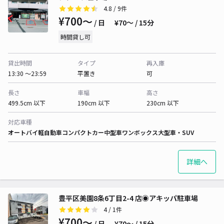
4.8
/ 9件
¥700〜
/ 日
¥70〜 / 15分
時間貸し可
貸出時間
タイプ
再入庫
13:30 〜23:59
平置き
可
長さ
車幅
高さ
499.5cm 以下
190cm 以下
230cm 以下
対応車種
オートバイ
軽自動車
コンパクトカー
中型車
ワンボックス
大型車・SUV
詳細へ
豊平区美園8条6丁目2-4 店◉アキッパ駐車場
4
/ 1件
¥700〜
/ 日
¥70〜 / 15分