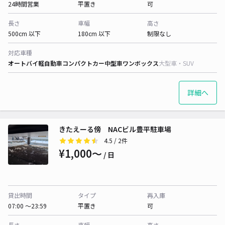
24時間営業
平置き
可
長さ
車幅
高さ
500cm 以下
180cm 以下
制限なし
対応車種
オートバイ
軽自動車
コンパクトカー
中型車
ワンボックス
大型車・SUV
詳細へ
きたえーる傍 NACビル豊平駐車場
4.5
/ 2件
¥1,000〜
/ 日
貸出時間
タイプ
再入庫
07:00 〜23:59
平置き
可
長さ
車幅
高さ