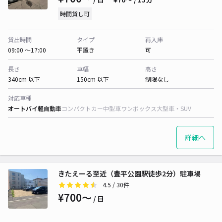
時間貸し可
貸出時間
タイプ
再入庫
09:00 〜17:00
平置き
可
長さ
車幅
高さ
340cm 以下
150cm 以下
制限なし
対応車種
オートバイ
軽自動車
コンパクトカー
中型車
ワンボックス
大型車・SUV
詳細へ
きたえーる至近（豊平公園駅徒歩2分）駐車場
4.5
/ 30件
¥700〜
/ 日