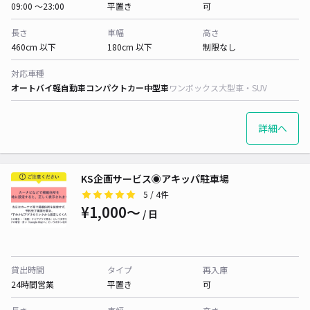
09:00 〜23:00
平置き
可
長さ
車幅
高さ
460cm 以下
180cm 以下
制限なし
対応車種
オートバイ
軽自動車
コンパクトカー
中型車
ワンボックス
大型車・SUV
詳細へ
KS企画サービス◉アキッパ駐車場
5
/ 4件
¥1,000〜
/ 日
貸出時間
タイプ
再入庫
24時間営業
平置き
可