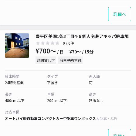
詳細へ
豊平区美園1条3丁目4-6 個人宅◉アキッパ駐車場
0
/ 0件
¥700〜
/ 日
¥70〜 / 15分
時間貸し可
当日予約不可
貸出時間
タイプ
再入庫
24時間営業
平置き
可
長さ
車幅
高さ
480cm 以下
200cm 以下
制限なし
対応車種
オートバイ
軽自動車
コンパクトカー
中型車
ワンボックス
大型車・SUV