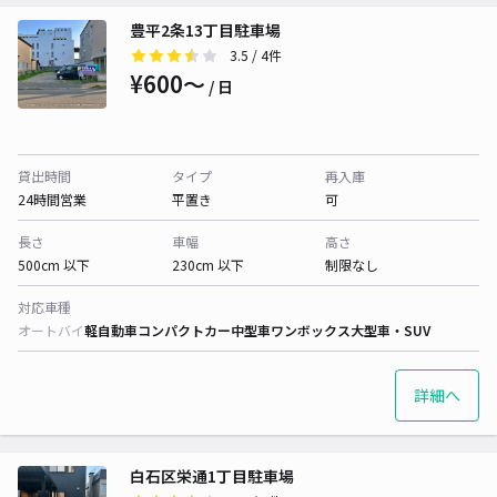
豊平2条13丁目駐車場
3.5
/ 4件
¥600〜
/ 日
貸出時間
タイプ
再入庫
24時間営業
平置き
可
長さ
車幅
高さ
500cm 以下
230cm 以下
制限なし
対応車種
オートバイ
軽自動車
コンパクトカー
中型車
ワンボックス
大型車・SUV
詳細へ
白石区栄通1丁目駐車場