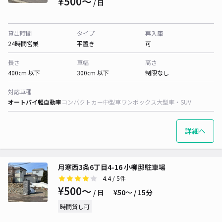
¥500〜
/ 日
貸出時間
タイプ
再入庫
24時間営業
平置き
可
長さ
車幅
高さ
400cm 以下
300cm 以下
制限なし
対応車種
オートバイ
軽自動車
コンパクトカー
中型車
ワンボックス
大型車・SUV
詳細へ
月寒西3条6丁目4-16 小柳邸駐車場
4.4
/ 5件
¥500〜
/ 日
¥50〜 / 15分
時間貸し可