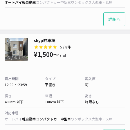
オートバイ
軽自動車
コンパクトカー
中型車
ワンボックス
大型車・SUV
詳細へ
skyp駐車場
5
/ 8件
¥1,500〜
/ 日
貸出時間
タイプ
再入庫
12:00 〜23:59
平置き
可
長さ
車幅
高さ
480cm 以下
180cm 以下
制限なし
対応車種
オートバイ
軽自動車
コンパクトカー
中型車
ワンボックス
大型車・SUV