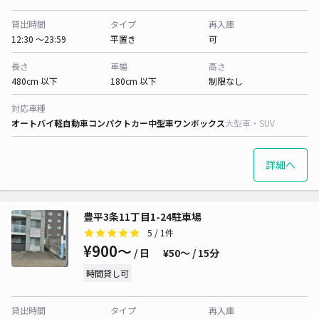
貸出時間
タイプ
再入庫
12:30 〜23:59
平置き
可
長さ
車幅
高さ
480cm 以下
180cm 以下
制限なし
対応車種
オートバイ
軽自動車
コンパクトカー
中型車
ワンボックス
大型車・SUV
詳細へ
豊平3条11丁目1-24駐車場
5
/ 1件
¥900〜
/ 日
¥50〜 / 15分
時間貸し可
貸出時間
タイプ
再入庫