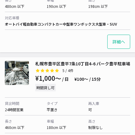
480cm 以下
190cm 以下
198cm 以下
対応車種
オートバイ
軽自動車
コンパクトカー
中型車
ワンボックス
大型車・SUV
詳細へ
札幌市豊平区豊平7条10丁目4-6 パーク豊平駐車場
5
/ 4件
¥1,000〜
/ 日
¥100〜 / 15分
時間貸し可
貸出時間
タイプ
再入庫
24時間営業
平置き
可
長さ
車幅
高さ
460cm 以下
180cm 以下
制限なし