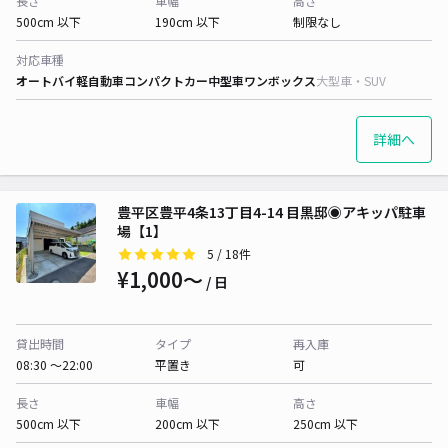
長さ
車幅
高さ
500cm 以下
190cm 以下
制限なし
対応車種
オートバイ
軽自動車
コンパクトカー
中型車
ワンボックス
大型車・SUV
詳細へ
豊平区豊平4条13丁目4-14 目黒邸◉アキッパ駐車
場【1】
5
/ 18件
¥1,000〜
/ 日
貸出時間
タイプ
再入庫
08:30 〜22:00
平置き
可
長さ
車幅
高さ
500cm 以下
200cm 以下
250cm 以下