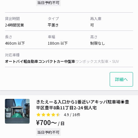
当日予約不可
貸出時間
タイプ
再入庫
24時間営業
平置き
可
長さ
車幅
高さ
460cm 以下
180cm 以下
制限なし
対応車種
オートバイ
軽自動車
コンパクトカー
中型車
ワンボックス
大型車・SUV
詳細へ
きたえーる入口から1番近いアキッパ駐車場◉豊
平区豊平8条11丁目2-24 個人宅
4.9
/ 16件
¥700〜
/ 日
当日予約不可