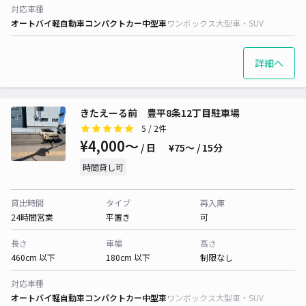
対応車種
オートバイ
軽自動車
コンパクトカー
中型車
ワンボックス
大型車・SUV
詳細へ
きたえーる前 豊平8条12丁目駐車場
5
/ 2件
¥4,000〜
/ 日
¥75〜 / 15分
時間貸し可
貸出時間
タイプ
再入庫
24時間営業
平置き
可
長さ
車幅
高さ
460cm 以下
180cm 以下
制限なし
対応車種
オートバイ
軽自動車
コンパクトカー
中型車
ワンボックス
大型車・SUV