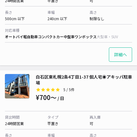
24時間営業
平置き
可
長さ
車幅
高さ
500cm 以下
240cm 以下
制限なし
対応車種
オートバイ
軽自動車
コンパクトカー
中型車
ワンボックス
大型車・SUV
詳細へ
白石区東札幌2条4丁目1-37 個人宅◉アキッパ駐車
場
5
/ 5件
¥700〜
/ 日
貸出時間
タイプ
再入庫
24時間営業
平置き
可
長さ
車幅
高さ