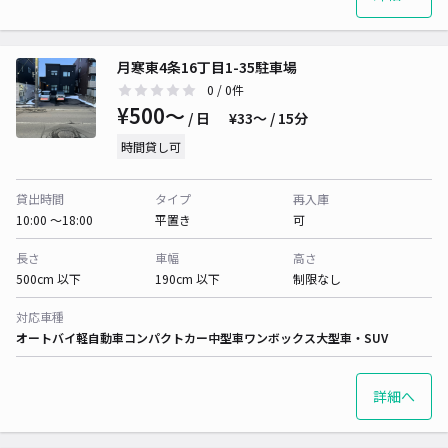
月寒東4条16丁目1-35駐車場
0
/ 0件
¥500〜
/ 日
¥33〜 / 15分
時間貸し可
貸出時間
タイプ
再入庫
10:00 〜18:00
平置き
可
長さ
車幅
高さ
500cm 以下
190cm 以下
制限なし
対応車種
オートバイ
軽自動車
コンパクトカー
中型車
ワンボックス
大型車・SUV
詳細へ