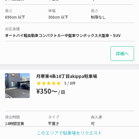
長さ
車幅
高さ
690cm 以下
300cm 以下
制限なし
対応車種
オートバイ
軽自動車
コンパクトカー
中型車
ワンボックス
大型車・SUV
詳細へ
月寒東4条18丁目akippa駐車場
5
/ 8件
¥350〜
/ 日
貸出時間
タイプ
再入庫
24時間営業
平置き
可
このエリアで駐車場をリクエスト
長さ
車幅
高さ