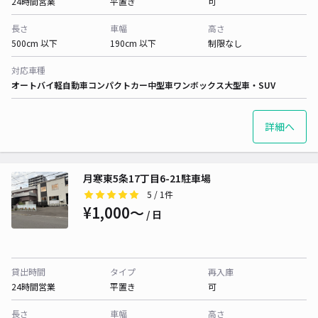
24時間営業
平置き
可
長さ
車幅
高さ
500cm 以下
190cm 以下
制限なし
対応車種
オートバイ
軽自動車
コンパクトカー
中型車
ワンボックス
大型車・SUV
詳細へ
月寒東5条17丁目6-21駐車場
5
/ 1件
¥1,000〜
/ 日
貸出時間
タイプ
再入庫
24時間営業
平置き
可
長さ
車幅
高さ