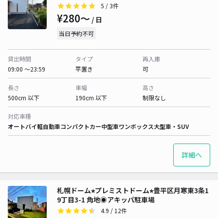
5
/ 3件
¥280〜
/ 日
当日予約不可
貸出時間
タイプ
再入庫
09:00 〜23:59
平置き
可
長さ
車幅
高さ
500cm 以下
190cm 以下
制限なし
対応車種
オートバイ
軽自動車
コンパクトカー
中型車
ワンボックス
大型車・SUV
詳細へ
札幌ドーム⭐︎プレミストドーム⭐︎豊平区月寒東3条1
9丁目3-1 角地◉アキッパ駐車場
4.9
/ 12件