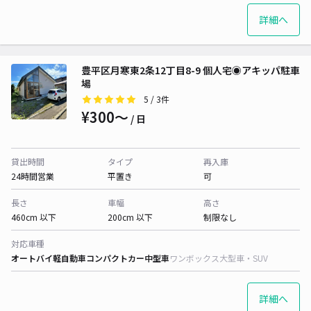
詳細へ
豊平区月寒東2条12丁目8-9 個人宅◉アキッパ駐車
場
5
/ 3件
¥300〜
/ 日
貸出時間
タイプ
再入庫
24時間営業
平置き
可
長さ
車幅
高さ
460cm 以下
200cm 以下
制限なし
対応車種
オートバイ
軽自動車
コンパクトカー
中型車
ワンボックス
大型車・SUV
詳細へ