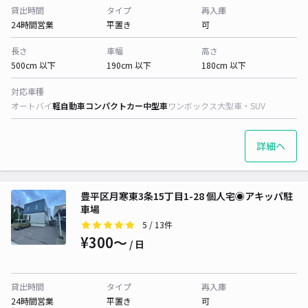
貸出時間
タイプ
再入庫
24時間営業
平置き
可
長さ
車幅
高さ
500cm 以下
190cm 以下
180cm 以下
対応車種
オートバイ
軽自動車
コンパクトカー
中型車
ワンボックス
大型車・SUV
詳細へ
豊平区月寒東3条15丁目1-28 個人宅◉アキッパ駐
車場
5
/ 13件
¥300〜
/ 日
貸出時間
タイプ
再入庫
24時間営業
平置き
可