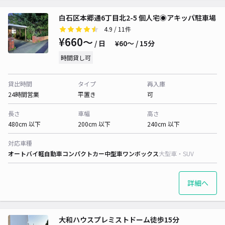
白石区本郷通6丁目北2-5 個人宅◉アキッパ駐車場
4.9
/ 11件
¥660〜
/ 日
¥60〜 / 15分
時間貸し可
貸出時間
タイプ
再入庫
24時間営業
平置き
可
長さ
車幅
高さ
480cm 以下
200cm 以下
240cm 以下
対応車種
オートバイ
軽自動車
コンパクトカー
中型車
ワンボックス
大型車・SUV
詳細へ
大和ハウスプレミストドーム徒歩15分