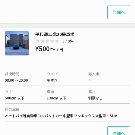
詳細へ
平和通15北20駐車場
0
/ 0件
¥500〜
/ 日
貸出時間
タイプ
再入庫
08:00 〜20:00
平置き
可
長さ
車幅
高さ
500cm 以下
190cm 以下
制限なし
対応車種
オートバイ
軽自動車
コンパクトカー
中型車
ワンボックス
大型車・SUV
詳細へ