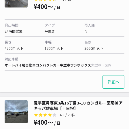
¥400〜
/ 日
貸出時間
タイプ
再入庫
24時間営業
平置き
可
長さ
車幅
高さ
480cm 以下
180cm 以下
200cm 以下
対応車種
オートバイ
軽自動車
コンパクトカー
中型車
ワンボックス
大型車・SUV
詳細へ
豊平区月寒東3条16丁目3-10 カンガルー薬局◉ア
キッパ駐車場【土日祝】
4.3
/ 23件
¥400〜
/ 日