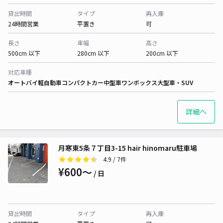
貸出時間
タイプ
再入庫
24時間営業
平置き
可
長さ
車幅
高さ
500cm 以下
280cm 以下
200cm 以下
対応車種
オートバイ
軽自動車
コンパクトカー
中型車
ワンボックス
大型車・SUV
詳細へ
月寒東5条７丁目3-15 hair hinomaru駐車場
4.9
/ 7件
¥600〜
/ 日
貸出時間
タイプ
再入庫