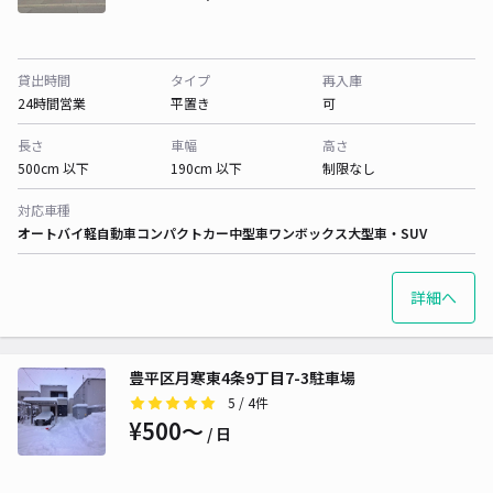
貸出時間
タイプ
再入庫
24時間営業
平置き
可
長さ
車幅
高さ
500cm 以下
190cm 以下
制限なし
対応車種
オートバイ
軽自動車
コンパクトカー
中型車
ワンボックス
大型車・SUV
詳細へ
豊平区月寒東4条9丁目7-3駐車場
5
/ 4件
¥500〜
/ 日