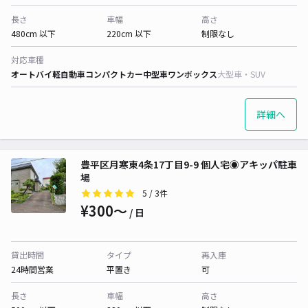
長さ
車幅
高さ
480cm 以下
220cm 以下
制限なし
対応車種
オートバイ
軽自動車
コンパクトカー
中型車
ワンボックス
大型車・SUV
詳細へ
豊平区月寒東4条17丁目9-9 個人宅◉アキッパ駐車
場
5
/ 3件
¥300〜
/ 日
貸出時間
タイプ
再入庫
24時間営業
平置き
可
長さ
車幅
高さ