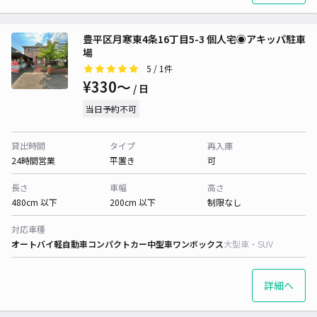
豊平区月寒東4条16丁目5-3 個人宅◉アキッパ駐車
場
5
/ 1件
¥330〜
/ 日
当日予約不可
貸出時間
タイプ
再入庫
24時間営業
平置き
可
長さ
車幅
高さ
480cm 以下
200cm 以下
制限なし
対応車種
オートバイ
軽自動車
コンパクトカー
中型車
ワンボックス
大型車・SUV
詳細へ