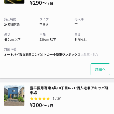
¥290〜
/ 日
貸出時間
タイプ
再入庫
24時間営業
平置き
可
長さ
車幅
高さ
480cm 以下
230cm 以下
制限なし
対応車種
オートバイ
軽自動車
コンパクトカー
中型車
ワンボックス
大型車・SUV
詳細へ
豊平区月寒東3条18丁目6-21 個人宅◉アキッパ駐
車場
5
/ 2件
¥300〜
/ 日