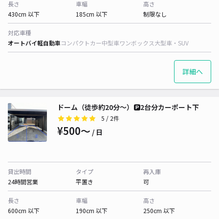
長さ
車幅
高さ
430cm 以下
185cm 以下
制限なし
対応車種
オートバイ
軽自動車
コンパクトカー
中型車
ワンボックス
大型車・SUV
詳細へ
ドーム（徒歩約20分〜）🅿️2台分カーポート下
5
/ 2件
¥500〜
/ 日
貸出時間
タイプ
再入庫
24時間営業
平置き
可
長さ
車幅
高さ
600cm 以下
190cm 以下
250cm 以下