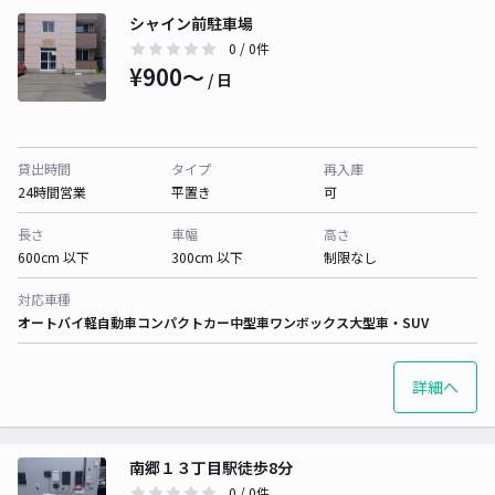
シャイン前駐車場
0
/ 0件
¥900〜
/ 日
貸出時間
タイプ
再入庫
24時間営業
平置き
可
長さ
車幅
高さ
600cm 以下
300cm 以下
制限なし
対応車種
オートバイ
軽自動車
コンパクトカー
中型車
ワンボックス
大型車・SUV
詳細へ
南郷１３丁目駅徒歩8分
0
/ 0件