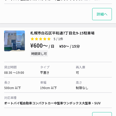
詳細へ
札幌市白石区平和通7丁目北9-15駐車場
5
/ 1件
¥600〜
/ 日
¥50〜 / 15分
時間貸し可
貸出時間
タイプ
再入庫
08:30 〜19:00
平置き
可
長さ
車幅
高さ
500cm 以下
190cm 以下
制限なし
対応車種
オートバイ
軽自動車
コンパクトカー
中型車
ワンボックス
大型車・SUV