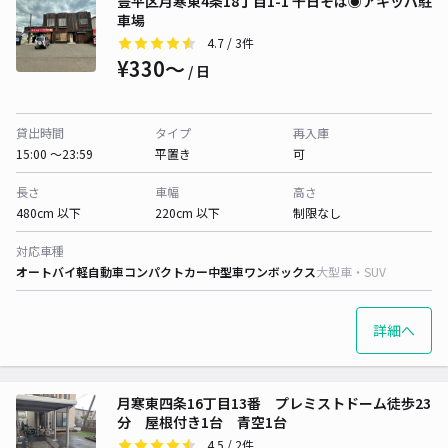
豊平区月寒東4条18丁目1-1 千日そば◉アキッパ駐
車場
4.7
/ 3件
¥330〜
/ 日
貸出時間
タイプ
再入庫
15:00 〜23:59
平置き
可
長さ
車幅
高さ
480cm 以下
220cm 以下
制限なし
対応車種
オートバイ
軽自動車
コンパクトカー
中型車
ワンボックス
大型車・SUV
詳細へ
月寒東四条16丁目13番 プレミストドーム徒歩23
分 屋根付き1台 青空1台
4.5
/ 2件