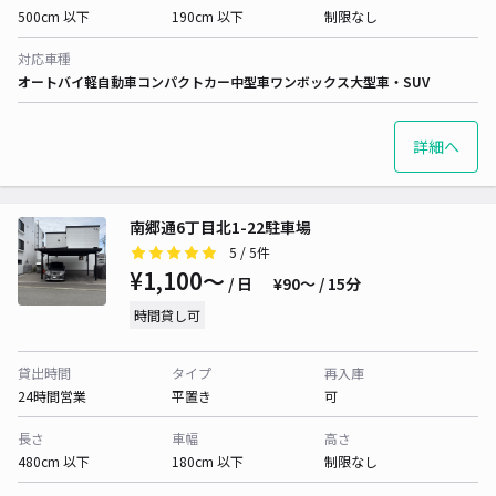
500cm 以下
190cm 以下
制限なし
対応車種
オートバイ
軽自動車
コンパクトカー
中型車
ワンボックス
大型車・SUV
詳細へ
南郷通6丁目北1-22駐車場
5
/ 5件
¥1,100〜
/ 日
¥90〜 / 15分
時間貸し可
貸出時間
タイプ
再入庫
24時間営業
平置き
可
長さ
車幅
高さ
480cm 以下
180cm 以下
制限なし