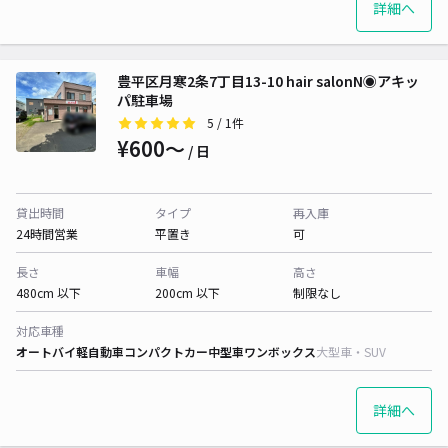
詳細へ
豊平区月寒2条7丁目13-10 hair salonN◉アキッ
パ駐車場
5
/ 1件
¥600〜
/ 日
貸出時間
タイプ
再入庫
24時間営業
平置き
可
長さ
車幅
高さ
480cm 以下
200cm 以下
制限なし
対応車種
オートバイ
軽自動車
コンパクトカー
中型車
ワンボックス
大型車・SUV
詳細へ