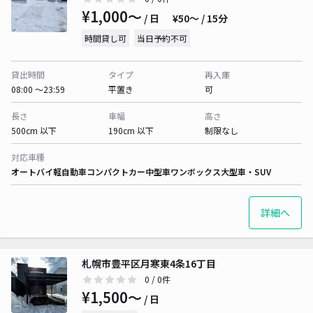
¥1,000〜
/ 日
¥50〜 / 15分
時間貸し可
当日予約不可
貸出時間
タイプ
再入庫
08:00 〜23:59
平置き
可
長さ
車幅
高さ
500cm 以下
190cm 以下
制限なし
対応車種
オートバイ
軽自動車
コンパクトカー
中型車
ワンボックス
大型車・SUV
詳細へ
札幌市豊平区月寒東4条16丁目
0
/ 0件
¥1,500〜
/ 日