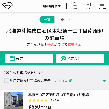
駐車場を貸す
検索
ログイン
メニュー
一覧
地図
北海道札幌市白石区本郷通十三丁目南周辺
の駐車場
アキッパなら
予約
ができて
格安料金
!
未定
指定なし
100件の駐車場があります
利用可能な駐車場のみ表示
札幌市白石区平和通13丁目南4-1駐車場
5
/ 3件
¥650〜
/ 日