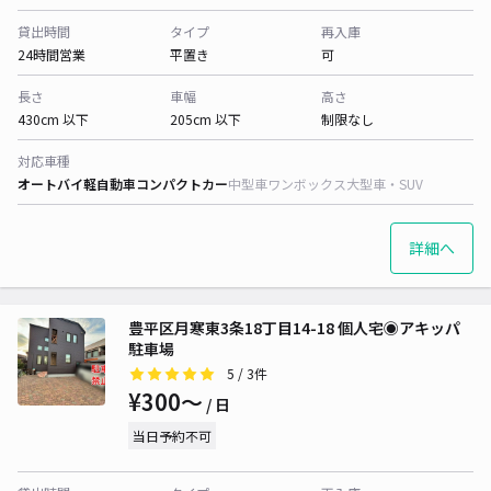
貸出時間
タイプ
再入庫
24時間営業
平置き
可
長さ
車幅
高さ
430cm 以下
205cm 以下
制限なし
対応車種
オートバイ
軽自動車
コンパクトカー
中型車
ワンボックス
大型車・SUV
詳細へ
豊平区月寒東3条18丁目14-18 個人宅◉アキッパ
駐車場
5
/ 3件
¥300〜
/ 日
当日予約不可