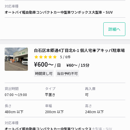
対応車種
オートバイ
軽自動車
コンパクトカー
中型車
ワンボックス
大型車・SUV
詳細へ
白石区本郷通4丁目北6-1 個人宅◉アキッパ駐車場
5
/ 6件
¥600〜
/ 日
¥60〜 / 15分
時間貸し可
当日予約不可
貸出時間
タイプ
再入庫
07:00 〜19:00
平置き
可
長さ
車幅
高さ
480cm 以下
200cm 以下
240cm 以下
対応車種
オートバイ
軽自動車
コンパクトカー
中型車
ワンボックス
大型車・SUV