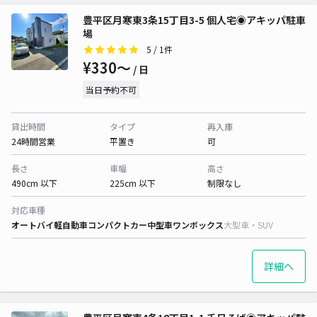
豊平区月寒東3条15丁目3-5 個人宅◉アキッパ駐車
場
5
/ 1件
¥330〜
/ 日
当日予約不可
貸出時間
タイプ
再入庫
24時間営業
平置き
可
長さ
車幅
高さ
490cm 以下
225cm 以下
制限なし
対応車種
オートバイ
軽自動車
コンパクトカー
中型車
ワンボックス
大型車・SUV
詳細へ