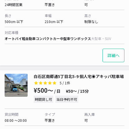
24時間営業
平置き
可
長さ
車幅
高さ
500cm 以下
210cm 以下
制限なし
対応車種
オートバイ
軽自動車
コンパクトカー
中型車
ワンボックス
大型車・SUV
詳細へ
白石区南郷通5丁目北5-9 個人宅◉アキッパ駐車場
5
/ 1件
¥500〜
/ 日
¥50〜 / 15分
時間貸し可
当日予約不可
貸出時間
タイプ
再入庫
08:00 〜20:00
平置き
可