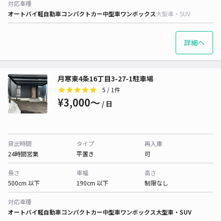
対応車種
オートバイ
軽自動車
コンパクトカー
中型車
ワンボックス
大型車・SUV
詳細へ
月寒東4条16丁目3-27-1駐車場
5
/ 1件
¥3,000〜
/ 日
貸出時間
タイプ
再入庫
24時間営業
平置き
可
長さ
車幅
高さ
500cm 以下
190cm 以下
制限なし
対応車種
オートバイ
軽自動車
コンパクトカー
中型車
ワンボックス
大型車・SUV