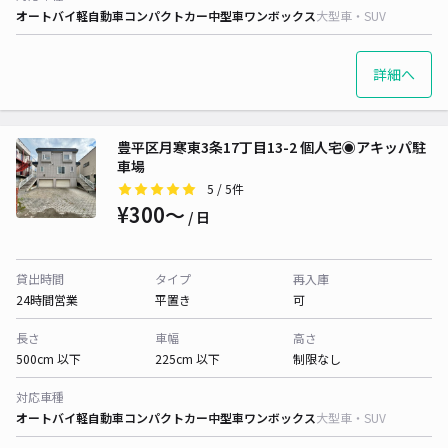
オートバイ
軽自動車
コンパクトカー
中型車
ワンボックス
大型車・SUV
詳細へ
豊平区月寒東3条17丁目13-2 個人宅◉アキッパ駐
車場
5
/ 5件
¥300〜
/ 日
貸出時間
タイプ
再入庫
24時間営業
平置き
可
長さ
車幅
高さ
500cm 以下
225cm 以下
制限なし
対応車種
オートバイ
軽自動車
コンパクトカー
中型車
ワンボックス
大型車・SUV