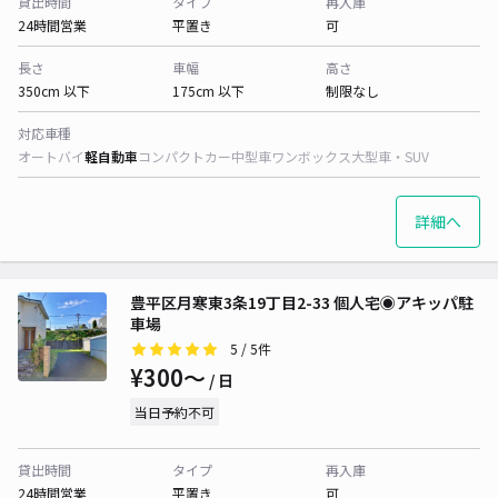
貸出時間
タイプ
再入庫
24時間営業
平置き
可
長さ
車幅
高さ
350cm 以下
175cm 以下
制限なし
対応車種
オートバイ
軽自動車
コンパクトカー
中型車
ワンボックス
大型車・SUV
詳細へ
豊平区月寒東3条19丁目2-33 個人宅◉アキッパ駐
車場
5
/ 5件
¥300〜
/ 日
当日予約不可
貸出時間
タイプ
再入庫
24時間営業
平置き
可