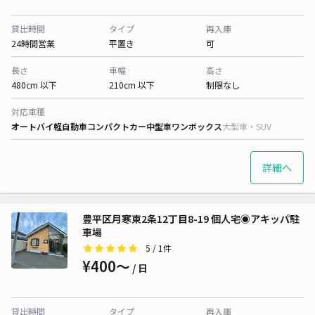
貸出時間
タイプ
再入庫
24時間営業
平置き
可
長さ
車幅
高さ
480cm 以下
210cm 以下
制限なし
対応車種
オートバイ
軽自動車
コンパクトカー
中型車
ワンボックス
大型車・SUV
詳細へ
豊平区月寒東2条12丁目8-19 個人宅◉アキッパ駐
車場
5
/ 1件
¥400〜
/ 日
貸出時間
タイプ
再入庫