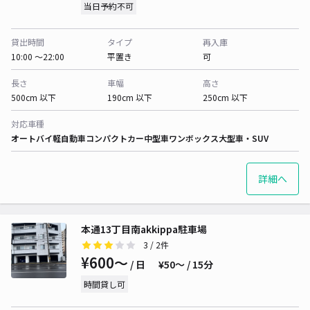
当日予約不可
貸出時間
タイプ
再入庫
10:00 〜22:00
平置き
可
長さ
車幅
高さ
500cm 以下
190cm 以下
250cm 以下
対応車種
オートバイ
軽自動車
コンパクトカー
中型車
ワンボックス
大型車・SUV
詳細へ
本通13丁目南akkippa駐車場
3
/ 2件
¥600〜
/ 日
¥50〜 / 15分
時間貸し可