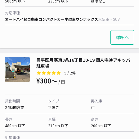
500cm 以下
230cm 以下
制限なし
対応車種
オートバイ
軽自動車
コンパクトカー
中型車
ワンボックス
大型車・SUV
詳細へ
豊平区月寒東3条16丁目10-19 個人宅◉アキッパ
駐車場
5
/ 2件
¥300〜
/ 日
貸出時間
タイプ
再入庫
24時間営業
平置き
可
長さ
車幅
高さ
480cm 以下
210cm 以下
200cm 以下
対応車種