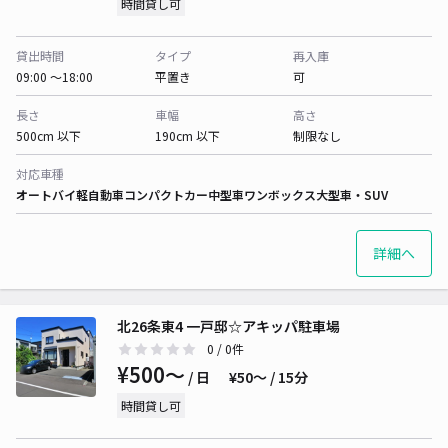
時間貸し可
貸出時間
タイプ
再入庫
09:00 〜18:00
平置き
可
長さ
車幅
高さ
500cm 以下
190cm 以下
制限なし
対応車種
オートバイ
軽自動車
コンパクトカー
中型車
ワンボックス
大型車・SUV
詳細へ
北26条東4 一戸邸☆アキッパ駐車場
0
/ 0件
¥500〜
/ 日
¥50〜 / 15分
時間貸し可