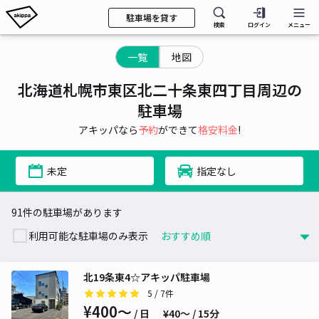
駐車場を貸す
検索
ログイン
メニュー
一覧
地図
北海道札幌市東区北二十条東四丁目周辺の
駐車場
アキッパなら
予約
ができて
格安料金
!
未定
指定なし
91件の駐車場があります
利用可能な駐車場のみ表示
北19条東4☆アキッパ駐車場
5
/ 7件
¥400〜
/ 日
¥40〜 / 15分