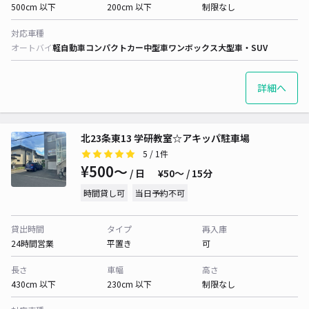
500cm 以下
200cm 以下
制限なし
対応車種
オートバイ
軽自動車
コンパクトカー
中型車
ワンボックス
大型車・SUV
詳細へ
北23条東13 学研教室☆アキッパ駐車場
5
/ 1件
¥500〜
/ 日
¥50〜 / 15分
時間貸し可
当日予約不可
貸出時間
タイプ
再入庫
24時間営業
平置き
可
長さ
車幅
高さ
430cm 以下
230cm 以下
制限なし