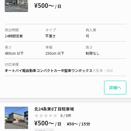
¥500〜
/ 日
貸出時間
タイプ
再入庫
24時間営業
平置き
可
長さ
車幅
高さ
480cm 以下
250cm 以下
制限なし
対応車種
オートバイ
軽自動車
コンパクトカー
中型車
ワンボックス
大型車・SUV
詳細へ
北24条東8丁目駐車場
0
/ 0件
¥500〜
/ 日
¥50〜 / 15分