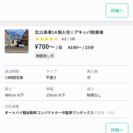
詳細へ
北21条東14 個人宅☆アキッパ駐車場
4.8
/ 5件
¥700〜
/ 日
¥100〜 / 15分
時間貸し可
貸出時間
タイプ
再入庫
24時間営業
平置き
可
長さ
車幅
高さ
480cm 以下
250cm 以下
制限なし
対応車種
オートバイ
軽自動車
コンパクトカー
中型車
ワンボックス
大型車・SUV
詳細へ