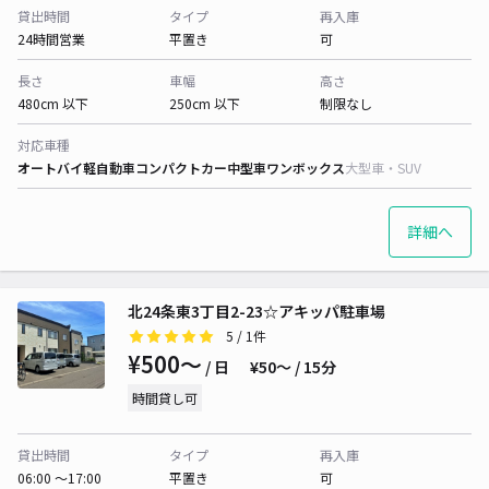
貸出時間
タイプ
再入庫
24時間営業
平置き
可
長さ
車幅
高さ
480cm 以下
250cm 以下
制限なし
対応車種
オートバイ
軽自動車
コンパクトカー
中型車
ワンボックス
大型車・SUV
詳細へ
北24条東3丁目2-23☆アキッパ駐車場
5
/ 1件
¥500〜
/ 日
¥50〜 / 15分
時間貸し可
貸出時間
タイプ
再入庫
06:00 〜17:00
平置き
可