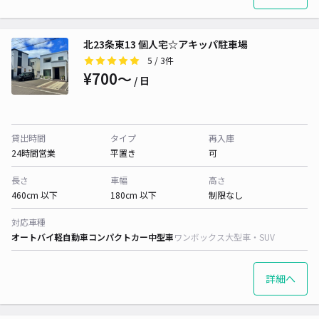
北23条東13 個人宅☆アキッパ駐車場
5
/ 3件
¥700〜
/ 日
貸出時間
タイプ
再入庫
24時間営業
平置き
可
長さ
車幅
高さ
460cm 以下
180cm 以下
制限なし
対応車種
オートバイ
軽自動車
コンパクトカー
中型車
ワンボックス
大型車・SUV
詳細へ