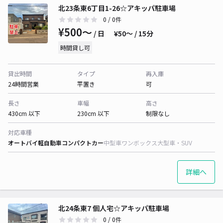
北23条東6丁目1-26☆アキッパ駐車場
0
/ 0件
¥500〜
/ 日
¥50〜 / 15分
時間貸し可
貸出時間
タイプ
再入庫
24時間営業
平置き
可
長さ
車幅
高さ
430cm 以下
230cm 以下
制限なし
対応車種
オートバイ
軽自動車
コンパクトカー
中型車
ワンボックス
大型車・SUV
詳細へ
北24条東7 個人宅☆アキッパ駐車場
0
/ 0件