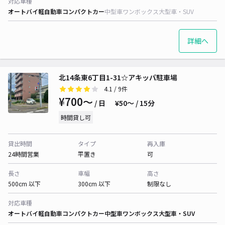
対応車種
オートバイ
軽自動車
コンパクトカー
中型車
ワンボックス
大型車・SUV
詳細へ
北14条東6丁目1-31☆アキッパ駐車場
4.1
/ 9件
¥700〜
/ 日
¥50〜 / 15分
時間貸し可
貸出時間
タイプ
再入庫
24時間営業
平置き
可
長さ
車幅
高さ
500cm 以下
300cm 以下
制限なし
対応車種
オートバイ
軽自動車
コンパクトカー
中型車
ワンボックス
大型車・SUV