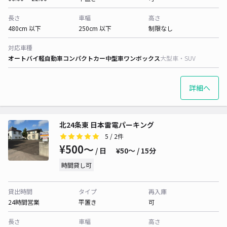
長さ
車幅
高さ
480cm 以下
250cm 以下
制限なし
対応車種
オートバイ
軽自動車
コンパクトカー
中型車
ワンボックス
大型車・SUV
詳細へ
北24条東 日本雷電パーキング
5
/ 2件
¥500〜
/ 日
¥50〜 / 15分
時間貸し可
貸出時間
タイプ
再入庫
24時間営業
平置き
可
長さ
車幅
高さ