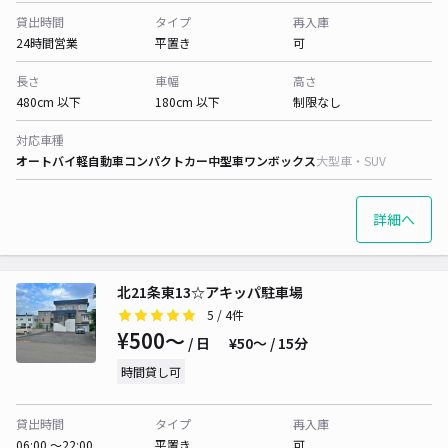
貸出時間
タイプ
再入庫
24時間営業
平置き
可
長さ
車幅
高さ
480cm 以下
180cm 以下
制限なし
対応車種
オートバイ
軽自動車
コンパクトカー
中型車
ワンボックス
大型車・SUV
詳細へ
北21条東13☆アキッパ駐車場
5
/ 4件
¥500〜
/ 日
¥50〜 / 15分
時間貸し可
貸出時間
タイプ
再入庫
06:00 〜22:00
平置き
可