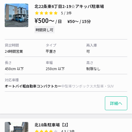
北22条東6丁目2-19☆アキッパ駐車場
5
/ 3件
¥500〜
/ 日
¥50〜 / 15分
時間貸し可
貸出時間
タイプ
再入庫
24時間営業
平置き
可
長さ
車幅
高さ
450cm 以下
250cm 以下
制限なし
対応車種
オートバイ
軽自動車
コンパクトカー
中型車
ワンボックス
大型車・SUV
詳細へ
北18条駐車場【2】
4.3
/ 3件