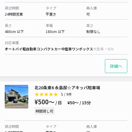
貸出時間
タイプ
再入庫
24時間営業
平置き
可
長さ
車幅
高さ
480cm 以下
180cm 以下
制限なし
対応車種
オートバイ
軽自動車
コンパクトカー
中型車
ワンボックス
大型車・SUV
詳細へ
北20条東6 永島邸☆アキッパ駐車場
5
/ 9件
¥500〜
/ 日
¥50〜 / 15分
時間貸し可
貸出時間
タイプ
再入庫