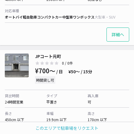
対応車種
オートバイ
軽自動車
コンパクトカー
中型車
ワンボックス
大型車・SUV
詳細へ
JPコート元町
0
/ 0件
¥700〜
/ 日
¥50〜 / 15分
時間貸し可
貸出時間
タイプ
再入庫
24時間営業
平置き
可
長さ
車幅
高さ
450cm 以下
19.9cm 以下
170cm 以下
このエリアで駐車場をリクエスト
対応車種