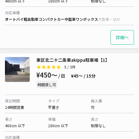
480cm 以下
180cm 以下
制限なし
対応車種
オートバイ
軽自動車
コンパクトカー
中型車
ワンボックス
大型車・SUV
詳細へ
東区北二十二条東akippa駐車場【1】
5
/ 3件
¥450〜
/ 日
¥45〜 / 15分
時間貸し可
貸出時間
タイプ
再入庫
24時間営業
平置き
可
長さ
車幅
高さ
460cm 以下
180cm 以下
制限なし
対応車種