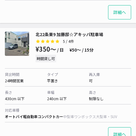
詳細へ
北22条東9 加藤邸☆アキッパ駐車場
5
/ 4件
¥350〜
/ 日
¥50〜 / 15分
時間貸し可
貸出時間
タイプ
再入庫
24時間営業
平置き
可
長さ
車幅
高さ
430cm 以下
240cm 以下
制限なし
対応車種
オートバイ
軽自動車
コンパクトカー
中型車
ワンボックス
大型車・SUV
詳細へ