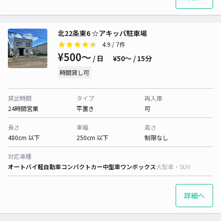
北22条東6 ☆アキッパ駐車場
4.9
/ 7件
¥500〜
/ 日
¥50〜 / 15分
時間貸し可
貸出時間
タイプ
再入庫
24時間営業
平置き
可
長さ
車幅
高さ
480cm 以下
250cm 以下
制限なし
対応車種
オートバイ
軽自動車
コンパクトカー
中型車
ワンボックス
大型車・SUV
詳細へ