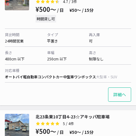
4.7
/ 3件
¥500〜
/ 日
¥50〜 / 15分
時間貸し可
貸出時間
タイプ
再入庫
24時間営業
平置き
可
長さ
車幅
高さ
480cm 以下
250cm 以下
制限なし
対応車種
オートバイ
軽自動車
コンパクトカー
中型車
ワンボックス
大型車・SUV
詳細へ
北23条東10丁目4-23☆アキッパ駐車場
5
/ 4件
¥500〜
/ 日
¥50〜 / 15分