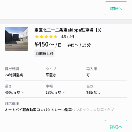
詳細へ
東区北二十二条東akippa駐車場【3】
4.5
/ 4件
¥450〜
/ 日
¥45〜 / 15分
時間貸し可
貸出時間
タイプ
再入庫
24時間営業
平置き
可
長さ
車幅
高さ
460cm 以下
180cm 以下
制限なし
対応車種
オートバイ
軽自動車
コンパクトカー
中型車
ワンボックス
大型車・SUV
詳細へ