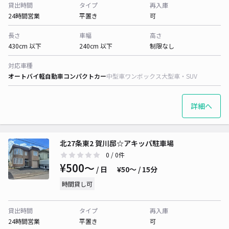
貸出時間
タイプ
再入庫
24時間営業
平置き
可
長さ
車幅
高さ
430cm 以下
240cm 以下
制限なし
対応車種
オートバイ
軽自動車
コンパクトカー
中型車
ワンボックス
大型車・SUV
詳細へ
北27条東2 賀川邸☆アキッパ駐車場
0
/ 0件
¥500〜
/ 日
¥50〜 / 15分
時間貸し可
貸出時間
タイプ
再入庫
24時間営業
平置き
可