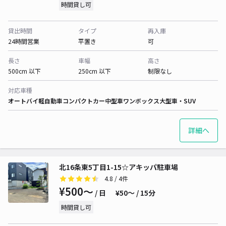
時間貸し可
貸出時間
タイプ
再入庫
24時間営業
平置き
可
長さ
車幅
高さ
500cm 以下
250cm 以下
制限なし
対応車種
オートバイ
軽自動車
コンパクトカー
中型車
ワンボックス
大型車・SUV
詳細へ
北16条東5丁目1-15☆アキッパ駐車場
4.8
/ 4件
¥500〜
/ 日
¥50〜 / 15分
時間貸し可