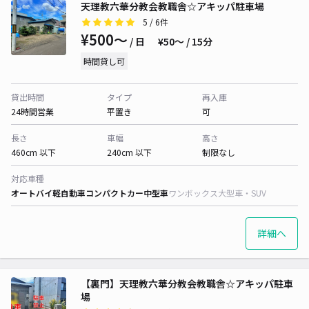
天理教六華分教会教職舎☆アキッパ駐車場
5
/ 6件
¥500〜
/ 日
¥50〜 / 15分
時間貸し可
貸出時間
タイプ
再入庫
24時間営業
平置き
可
長さ
車幅
高さ
460cm 以下
240cm 以下
制限なし
対応車種
オートバイ
軽自動車
コンパクトカー
中型車
ワンボックス
大型車・SUV
詳細へ
【裏門】天理教六華分教会教職舎☆アキッパ駐車
場