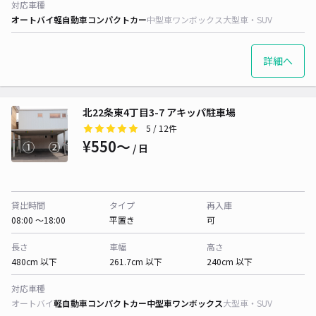
対応車種
オートバイ
軽自動車
コンパクトカー
中型車
ワンボックス
大型車・SUV
詳細へ
北22条東4丁目3-7 アキッパ駐車場
5
/ 12件
¥550〜
/ 日
貸出時間
タイプ
再入庫
08:00 〜18:00
平置き
可
長さ
車幅
高さ
480cm 以下
261.7cm 以下
240cm 以下
対応車種
オートバイ
軽自動車
コンパクトカー
中型車
ワンボックス
大型車・SUV