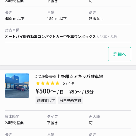
24時間営業
平置き
可
長さ
車幅
高さ
480cm 以下
180cm 以下
制限なし
対応車種
オートバイ
軽自動車
コンパクトカー
中型車
ワンボックス
大型車・SUV
詳細へ
北19条東6 上野邸☆アキッパ駐車場
5
/ 4件
¥500〜
/ 日
¥50〜 / 15分
時間貸し可
当日予約不可
貸出時間
タイプ
再入庫
24時間営業
平置き
可
長さ
車幅
高さ