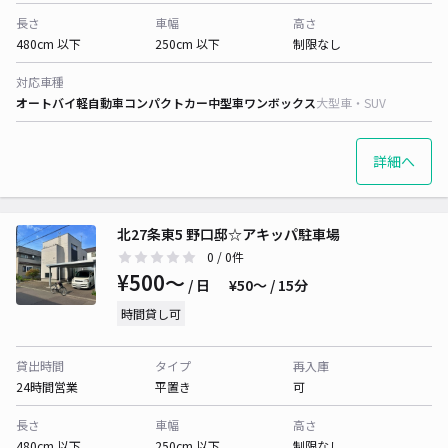
長さ
車幅
高さ
480cm 以下
250cm 以下
制限なし
対応車種
オートバイ
軽自動車
コンパクトカー
中型車
ワンボックス
大型車・SUV
詳細へ
北27条東5 野口邸☆アキッパ駐車場
0
/ 0件
¥500〜
/ 日
¥50〜 / 15分
時間貸し可
貸出時間
タイプ
再入庫
24時間営業
平置き
可
長さ
車幅
高さ
480cm 以下
250cm 以下
制限なし