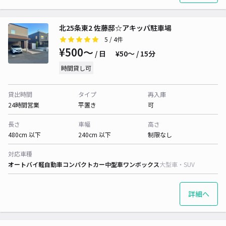
北25条東2 佐藤邸☆アキッパ駐車場
5
/ 4件
¥500〜
/ 日
¥50〜 / 15分
時間貸し可
貸出時間
タイプ
再入庫
24時間営業
平置き
可
長さ
車幅
高さ
480cm 以下
240cm 以下
制限なし
対応車種
オートバイ
軽自動車
コンパクトカー
中型車
ワンボックス
大型車・SUV
詳細へ