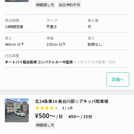
時間貸し可
当日予約不可
貸出時間
タイプ
再入庫
24時間営業
平置き
可
長さ
車幅
高さ
460cm 以下
230cm 以下
制限なし
対応車種
オートバイ
軽自動車
コンパクトカー
中型車
ワンボックス
大型車・SUV
詳細へ
北24条東10 長谷川邸☆アキッパ駐車場
4
/ 1件
¥500〜
/ 日
¥50〜 / 15分
時間貸し可