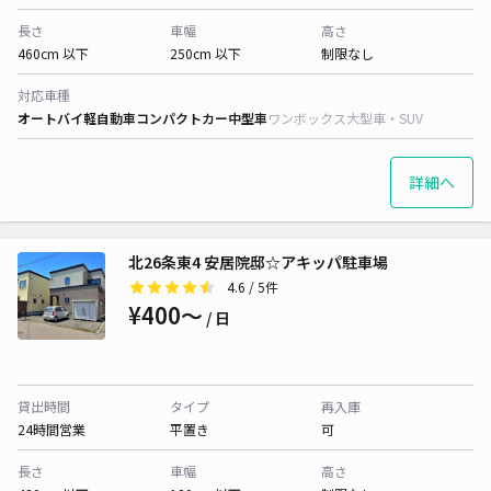
長さ
車幅
高さ
460cm 以下
250cm 以下
制限なし
対応車種
オートバイ
軽自動車
コンパクトカー
中型車
ワンボックス
大型車・SUV
詳細へ
北26条東4 安居院邸☆アキッパ駐車場
4.6
/ 5件
¥400〜
/ 日
貸出時間
タイプ
再入庫
24時間営業
平置き
可
長さ
車幅
高さ