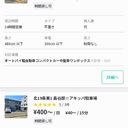
時間貸し可
貸出時間
タイプ
再入庫
24時間営業
平置き
可
長さ
車幅
高さ
480cm 以下
300cm 以下
制限なし
対応車種
オートバイ
軽自動車
コンパクトカー
中型車
ワンボックス
大型車・SUV
詳細へ
北19条東1 島谷邸☆アキッパ駐車場
5
/ 3件
¥400〜
/ 日
¥40〜 / 15分
時間貸し可