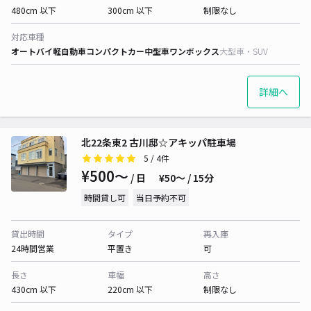
480cm 以下
300cm 以下
制限なし
対応車種
オートバイ
軽自動車
コンパクトカー
中型車
ワンボックス
大型車・SUV
詳細へ
北22条東2 古川邸☆アキッパ駐車場
5
/ 4件
¥500〜
/ 日
¥50〜 / 15分
時間貸し可
当日予約不可
貸出時間
タイプ
再入庫
24時間営業
平置き
可
長さ
車幅
高さ
430cm 以下
220cm 以下
制限なし