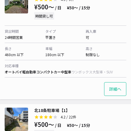
¥500〜
/ 日
¥50〜 / 15分
時間貸し可
貸出時間
タイプ
再入庫
24時間営業
平置き
可
長さ
車幅
高さ
460cm 以下
180cm 以下
制限なし
対応車種
オートバイ
軽自動車
コンパクトカー
中型車
ワンボックス
大型車・SUV
詳細へ
北18条駐車場【1】
4.2
/ 22件
¥500〜
/ 日
¥50〜 / 15分