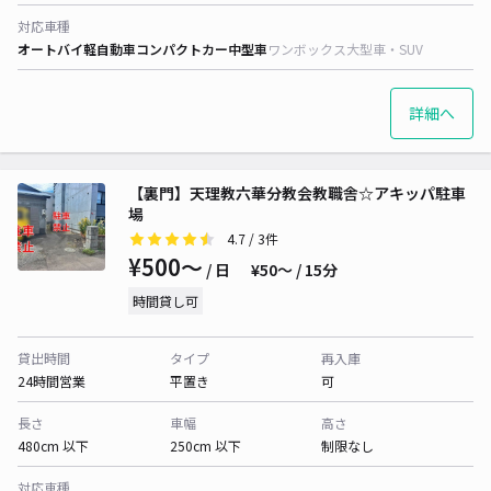
対応車種
オートバイ
軽自動車
コンパクトカー
中型車
ワンボックス
大型車・SUV
詳細へ
【裏門】天理教六華分教会教職舎☆アキッパ駐車
場
4.7
/ 3件
¥500〜
/ 日
¥50〜 / 15分
時間貸し可
貸出時間
タイプ
再入庫
24時間営業
平置き
可
長さ
車幅
高さ
480cm 以下
250cm 以下
制限なし
対応車種