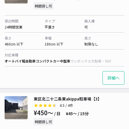
時間貸し可
貸出時間
タイプ
再入庫
24時間営業
平置き
可
長さ
車幅
高さ
460cm 以下
180cm 以下
制限なし
対応車種
オートバイ
軽自動車
コンパクトカー
中型車
ワンボックス
大型車・SUV
詳細へ
東区北二十二条東akippa駐車場【3】
4.5
/ 4件
¥450〜
/ 日
¥45〜 / 15分
時間貸し可