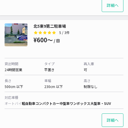
詳細へ
北5東9第二駐車場
5
/ 3件
¥600〜
/ 日
貸出時間
タイプ
再入庫
24時間営業
平置き
可
長さ
車幅
高さ
500cm 以下
230cm 以下
制限なし
対応車種
オートバイ
軽自動車
コンパクトカー
中型車
ワンボックス
大型車・SUV
詳細へ