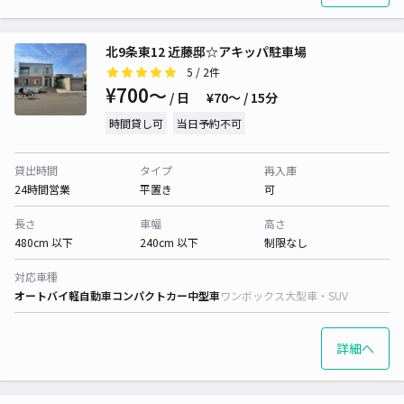
北9条東12 近藤邸☆アキッパ駐車場
5
/ 2件
¥700〜
/ 日
¥70〜 / 15分
時間貸し可
当日予約不可
貸出時間
タイプ
再入庫
24時間営業
平置き
可
長さ
車幅
高さ
480cm 以下
240cm 以下
制限なし
対応車種
オートバイ
軽自動車
コンパクトカー
中型車
ワンボックス
大型車・SUV
詳細へ