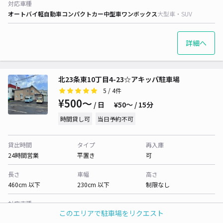
対応車種
オートバイ
軽自動車
コンパクトカー
中型車
ワンボックス
大型車・SUV
詳細へ
北23条東10丁目4-23☆アキッパ駐車場
5
/ 4件
¥500〜
/ 日
¥50〜 / 15分
時間貸し可
当日予約不可
貸出時間
タイプ
再入庫
24時間営業
平置き
可
長さ
車幅
高さ
460cm 以下
230cm 以下
制限なし
対応車種
このエリアで駐車場をリクエスト
オートバイ
軽自動車
コンパクトカー
中型車
ワンボックス
大型車・SUV