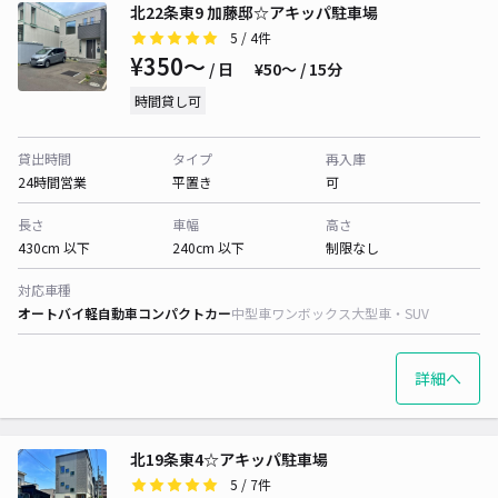
北22条東9 加藤邸☆アキッパ駐車場
5
/ 4件
¥350〜
/ 日
¥50〜 / 15分
時間貸し可
貸出時間
タイプ
再入庫
24時間営業
平置き
可
長さ
車幅
高さ
430cm 以下
240cm 以下
制限なし
対応車種
オートバイ
軽自動車
コンパクトカー
中型車
ワンボックス
大型車・SUV
詳細へ
北19条東4☆アキッパ駐車場
5
/ 7件