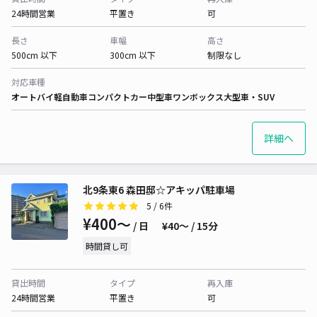
24時間営業
平置き
可
長さ
車幅
高さ
500cm 以下
300cm 以下
制限なし
対応車種
オートバイ
軽自動車
コンパクトカー
中型車
ワンボックス
大型車・SUV
詳細へ
北9条東6 森田邸☆アキッパ駐車場
5
/ 6件
¥400〜
/ 日
¥40〜 / 15分
時間貸し可
貸出時間
タイプ
再入庫
24時間営業
平置き
可