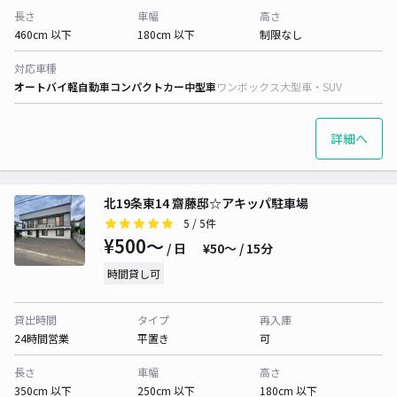
長さ
車幅
高さ
460cm 以下
180cm 以下
制限なし
対応車種
オートバイ
軽自動車
コンパクトカー
中型車
ワンボックス
大型車・SUV
詳細へ
北19条東14 齋藤邸☆アキッパ駐車場
5
/ 5件
¥500〜
/ 日
¥50〜 / 15分
時間貸し可
貸出時間
タイプ
再入庫
24時間営業
平置き
可
長さ
車幅
高さ
350cm 以下
250cm 以下
180cm 以下