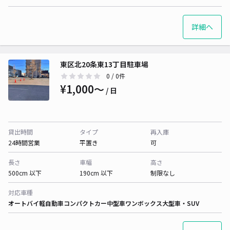
詳細へ
東区北20条東13丁目駐車場
0
/ 0件
¥1,000〜
/ 日
貸出時間
タイプ
再入庫
24時間営業
平置き
可
長さ
車幅
高さ
500cm 以下
190cm 以下
制限なし
対応車種
オートバイ
軽自動車
コンパクトカー
中型車
ワンボックス
大型車・SUV