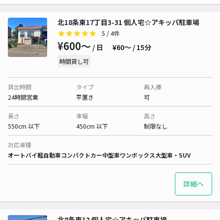
北18条東17丁目3-31 個人宅☆アキッパ駐車場
5
/ 4件
¥600〜
/ 日
¥60〜 / 15分
時間貸し可
貸出時間
タイプ
再入庫
24時間営業
平置き
可
長さ
車幅
高さ
550cm 以下
450cm 以下
制限なし
対応車種
オートバイ
軽自動車
コンパクトカー
中型車
ワンボックス
大型車・SUV
詳細へ
北8条東12 個人宅☆アキッパ駐車場