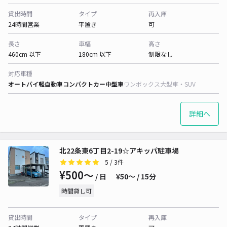
貸出時間
タイプ
再入庫
24時間営業
平置き
可
長さ
車幅
高さ
460cm 以下
180cm 以下
制限なし
対応車種
オートバイ
軽自動車
コンパクトカー
中型車
ワンボックス
大型車・SUV
詳細へ
北22条東6丁目2-19☆アキッパ駐車場
5
/ 3件
¥500〜
/ 日
¥50〜 / 15分
時間貸し可
貸出時間
タイプ
再入庫