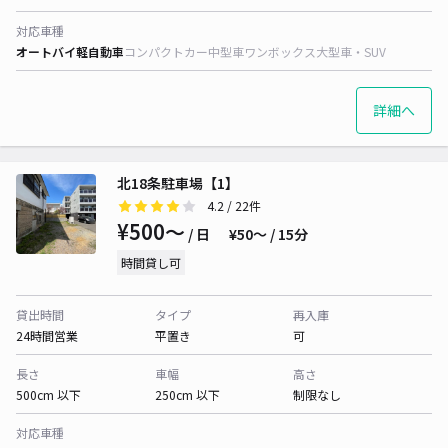
対応車種
オートバイ
軽自動車
コンパクトカー
中型車
ワンボックス
大型車・SUV
詳細へ
北18条駐車場【1】
4.2
/ 22件
¥500〜
/ 日
¥50〜 / 15分
時間貸し可
貸出時間
タイプ
再入庫
24時間営業
平置き
可
長さ
車幅
高さ
500cm 以下
250cm 以下
制限なし
対応車種