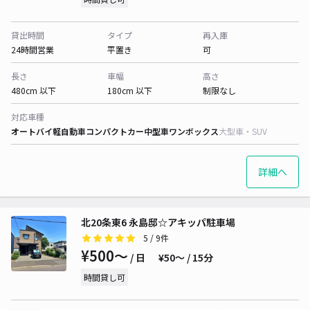
貸出時間
タイプ
再入庫
24時間営業
平置き
可
長さ
車幅
高さ
480cm 以下
180cm 以下
制限なし
対応車種
オートバイ
軽自動車
コンパクトカー
中型車
ワンボックス
大型車・SUV
詳細へ
北20条東6 永島邸☆アキッパ駐車場
5
/ 9件
¥500〜
/ 日
¥50〜 / 15分
時間貸し可