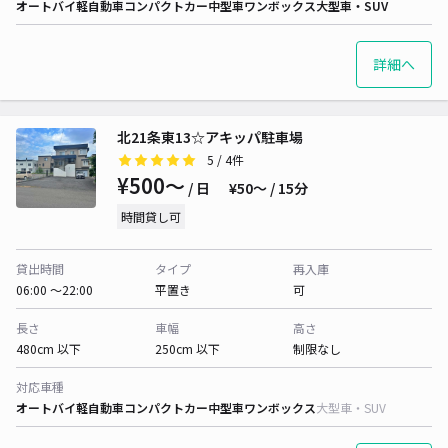
オートバイ
軽自動車
コンパクトカー
中型車
ワンボックス
大型車・SUV
詳細へ
北21条東13☆アキッパ駐車場
5
/ 4件
¥500〜
/ 日
¥50〜 / 15分
時間貸し可
貸出時間
タイプ
再入庫
06:00 〜22:00
平置き
可
長さ
車幅
高さ
480cm 以下
250cm 以下
制限なし
対応車種
オートバイ
軽自動車
コンパクトカー
中型車
ワンボックス
大型車・SUV