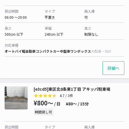
貸出時間
タイプ
再入庫
06:00 〜20:00
平置き
可
長さ
車幅
高さ
500cm 以下
240cm 以下
制限なし
対応車種
オートバイ
軽自動車
コンパクトカー
中型車
ワンボックス
大型車・SUV
詳細へ
[e3cd5]東区北8条東1丁目 アキッパ駐車場
4.7
/ 3件
¥800〜
/ 日
¥80〜 / 15分
時間貸し可
貸出時間
タイプ
再入庫