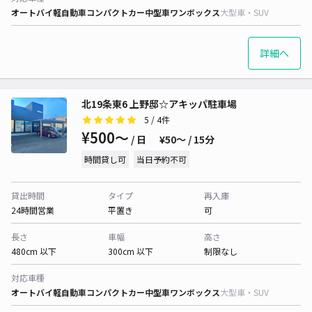
オートバイ
軽自動車
コンパクトカー
中型車
ワンボックス
大型車・SUV
詳細へ
北19条東6 上野邸☆アキッパ駐車場
5
/ 4件
¥500〜
/ 日
¥50〜 / 15分
時間貸し可
当日予約不可
貸出時間
タイプ
再入庫
24時間営業
平置き
可
長さ
車幅
高さ
480cm 以下
300cm 以下
制限なし
対応車種
オートバイ
軽自動車
コンパクトカー
中型車
ワンボックス
大型車・SUV