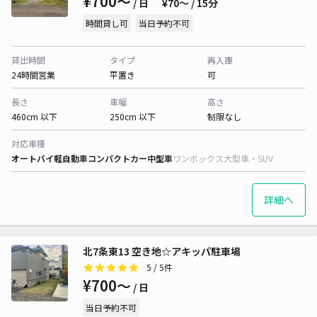
¥700〜
/ 日
¥70〜 / 15分
時間貸し可
当日予約不可
貸出時間
タイプ
再入庫
24時間営業
平置き
可
長さ
車幅
高さ
460cm 以下
250cm 以下
制限なし
対応車種
オートバイ
軽自動車
コンパクトカー
中型車
ワンボックス
大型車・SUV
詳細へ
北7条東13 空き地☆アキッパ駐車場
5
/ 5件
¥700〜
/ 日
当日予約不可