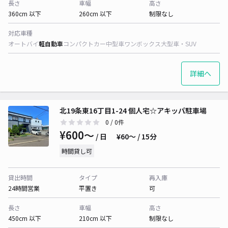
長さ
車幅
高さ
360cm 以下
260cm 以下
制限なし
対応車種
オートバイ
軽自動車
コンパクトカー
中型車
ワンボックス
大型車・SUV
詳細へ
北19条東16丁目1-24 個人宅☆アキッパ駐車場
0
/ 0件
¥600〜
/ 日
¥60〜 / 15分
時間貸し可
貸出時間
タイプ
再入庫
24時間営業
平置き
可
長さ
車幅
高さ
450cm 以下
210cm 以下
制限なし