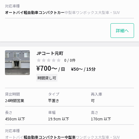
対応車種
オートバイ
軽自動車
コンパクトカー
中型車
ワンボックス
大型車・SUV
詳細へ
JPコート元町
0
/ 0件
¥700〜
/ 日
¥50〜 / 15分
時間貸し可
貸出時間
タイプ
再入庫
24時間営業
平置き
可
長さ
車幅
高さ
450cm 以下
19.9cm 以下
170cm 以下
対応車種
オートバイ
軽自動車
コンパクトカー
中型車
ワンボックス
大型車・SUV