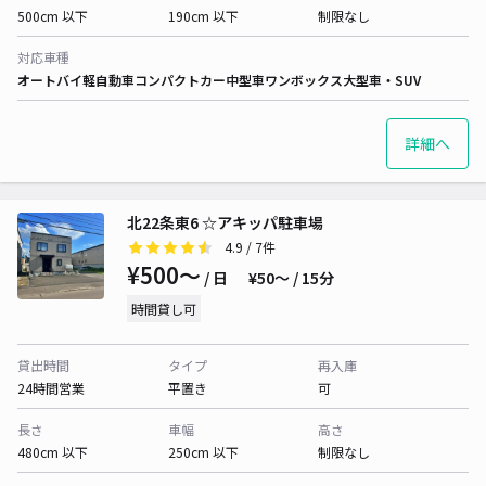
500cm 以下
190cm 以下
制限なし
対応車種
オートバイ
軽自動車
コンパクトカー
中型車
ワンボックス
大型車・SUV
詳細へ
北22条東6 ☆アキッパ駐車場
4.9
/ 7件
¥500〜
/ 日
¥50〜 / 15分
時間貸し可
貸出時間
タイプ
再入庫
24時間営業
平置き
可
長さ
車幅
高さ
480cm 以下
250cm 以下
制限なし