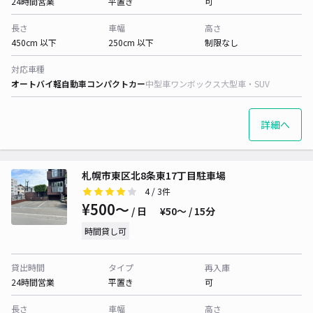
24時間営業
平置き
可
長さ
車幅
高さ
450cm 以下
250cm 以下
制限なし
対応車種
オートバイ
軽自動車
コンパクトカー
中型車
ワンボックス
大型車・SUV
詳細へ
札幌市東区北8条東17丁目駐車場
4
/ 3件
¥500〜
/ 日
¥50〜 / 15分
時間貸し可
貸出時間
タイプ
再入庫
24時間営業
平置き
可
長さ
車幅
高さ