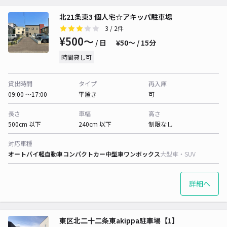
北21条東3 個人宅☆アキッパ駐車場
3
/ 2件
¥500〜
/ 日
¥50〜 / 15分
時間貸し可
貸出時間
タイプ
再入庫
09:00 〜17:00
平置き
可
長さ
車幅
高さ
500cm 以下
240cm 以下
制限なし
対応車種
オートバイ
軽自動車
コンパクトカー
中型車
ワンボックス
大型車・SUV
詳細へ
東区北二十二条東akippa駐車場【1】