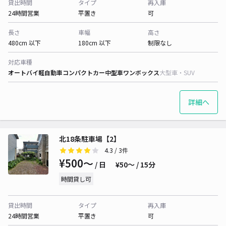
貸出時間
タイプ
再入庫
24時間営業
平置き
可
長さ
車幅
高さ
480cm 以下
180cm 以下
制限なし
対応車種
オートバイ
軽自動車
コンパクトカー
中型車
ワンボックス
大型車・SUV
詳細へ
北18条駐車場【2】
4.3
/ 3件
¥500〜
/ 日
¥50〜 / 15分
時間貸し可
貸出時間
タイプ
再入庫
24時間営業
平置き
可