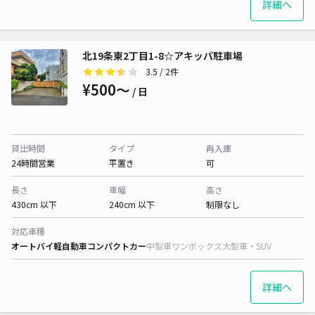
詳細へ
北19条東2丁目1-8☆アキッパ駐車場
3.5
/ 2件
¥500〜
/ 日
貸出時間
タイプ
再入庫
24時間営業
平置き
可
長さ
車幅
高さ
430cm 以下
240cm 以下
制限なし
対応車種
オートバイ
軽自動車
コンパクトカー
中型車
ワンボックス
大型車・SUV
詳細へ