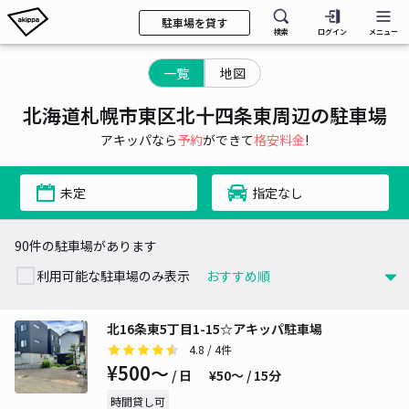
駐車場を貸す
検索
ログイン
メニュー
一覧
地図
北海道札幌市東区北十四条東周辺の駐車場
アキッパなら
予約
ができて
格安料金
!
未定
指定なし
90件の駐車場があります
利用可能な駐車場のみ表示
北16条東5丁目1-15☆アキッパ駐車場
4.8
/ 4件
¥500〜
/ 日
¥50〜 / 15分
時間貸し可