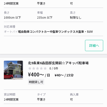
24時間営業
平置き
可
長さ
車幅
高さ
1000cm 以下
235cm 以下
制限なし
対応車種
オートバイ
軽自動車
コンパクトカー
中型車
ワンボックス
大型車・SUV
詳細へ
北9条東6森田邸玄関前☆アキッパ駐車場
0
/ 0件
¥400〜
/ 日
¥40〜 / 15分
時間貸し可
貸出時間
タイプ
再入庫
24時間営業
平置き
可