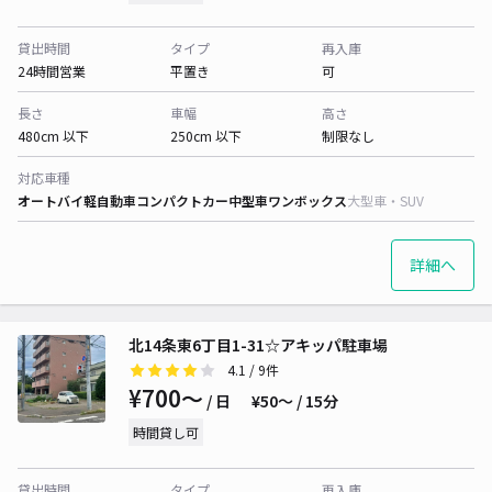
貸出時間
タイプ
再入庫
24時間営業
平置き
可
長さ
車幅
高さ
480cm 以下
250cm 以下
制限なし
対応車種
オートバイ
軽自動車
コンパクトカー
中型車
ワンボックス
大型車・SUV
詳細へ
北14条東6丁目1-31☆アキッパ駐車場
4.1
/ 9件
¥700〜
/ 日
¥50〜 / 15分
時間貸し可
貸出時間
タイプ
再入庫