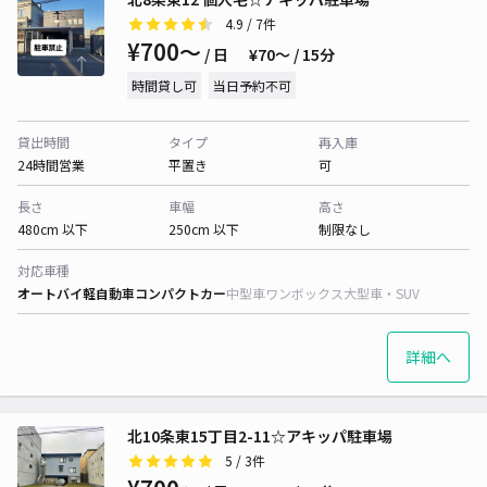
4.9
/ 7件
¥700〜
/ 日
¥70〜 / 15分
時間貸し可
当日予約不可
貸出時間
タイプ
再入庫
24時間営業
平置き
可
長さ
車幅
高さ
480cm 以下
250cm 以下
制限なし
対応車種
オートバイ
軽自動車
コンパクトカー
中型車
ワンボックス
大型車・SUV
詳細へ
北10条東15丁目2-11☆アキッパ駐車場
5
/ 3件