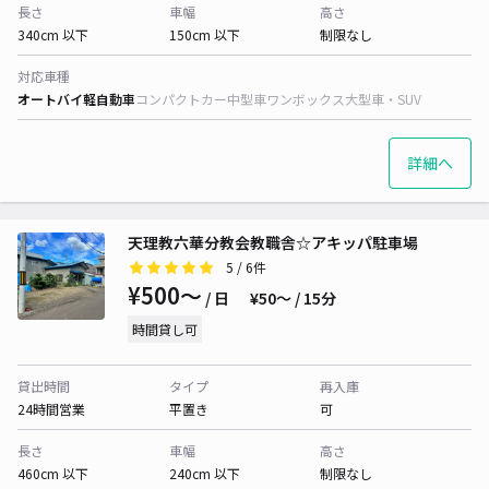
長さ
車幅
高さ
340cm 以下
150cm 以下
制限なし
対応車種
オートバイ
軽自動車
コンパクトカー
中型車
ワンボックス
大型車・SUV
詳細へ
天理教六華分教会教職舎☆アキッパ駐車場
5
/ 6件
¥500〜
/ 日
¥50〜 / 15分
時間貸し可
貸出時間
タイプ
再入庫
24時間営業
平置き
可
長さ
車幅
高さ
460cm 以下
240cm 以下
制限なし