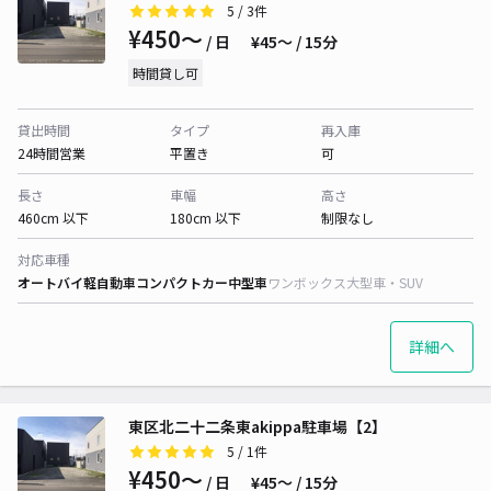
5
/ 3件
¥450〜
/ 日
¥45〜 / 15分
時間貸し可
貸出時間
タイプ
再入庫
24時間営業
平置き
可
長さ
車幅
高さ
460cm 以下
180cm 以下
制限なし
対応車種
オートバイ
軽自動車
コンパクトカー
中型車
ワンボックス
大型車・SUV
詳細へ
東区北二十二条東akippa駐車場【2】
5
/ 1件
¥450〜
/ 日
¥45〜 / 15分