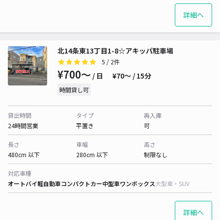
詳細へ
北14条東13丁目1-8☆アキッパ駐車場
5
/ 2件
¥700〜
/ 日
¥70〜 / 15分
時間貸し可
貸出時間
タイプ
再入庫
24時間営業
平置き
可
長さ
車幅
高さ
480cm 以下
280cm 以下
制限なし
対応車種
オートバイ
軽自動車
コンパクトカー
中型車
ワンボックス
大型車・SUV
詳細へ