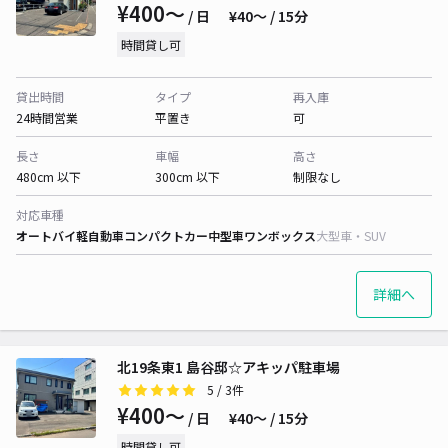
¥400〜
/ 日
¥40〜 / 15分
時間貸し可
貸出時間
タイプ
再入庫
24時間営業
平置き
可
長さ
車幅
高さ
480cm 以下
300cm 以下
制限なし
対応車種
オートバイ
軽自動車
コンパクトカー
中型車
ワンボックス
大型車・SUV
詳細へ
北19条東1 島谷邸☆アキッパ駐車場
5
/ 3件
¥400〜
/ 日
¥40〜 / 15分
時間貸し可