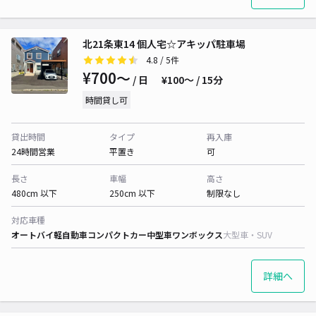
北21条東14 個人宅☆アキッパ駐車場
4.8
/ 5件
¥700〜
/ 日
¥100〜 / 15分
時間貸し可
貸出時間
タイプ
再入庫
24時間営業
平置き
可
長さ
車幅
高さ
480cm 以下
250cm 以下
制限なし
対応車種
オートバイ
軽自動車
コンパクトカー
中型車
ワンボックス
大型車・SUV
詳細へ