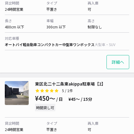
貸出時間
タイプ
再入庫
24時間営業
平置き
可
長さ
車幅
高さ
480cm 以下
300cm 以下
制限なし
対応車種
オートバイ
軽自動車
コンパクトカー
中型車
ワンボックス
大型車・SUV
詳細へ
東区北二十二条東akippa駐車場【2】
5
/ 1件
¥450〜
/ 日
¥45〜 / 15分
時間貸し可
貸出時間
タイプ
再入庫
24時間営業
平置き
可