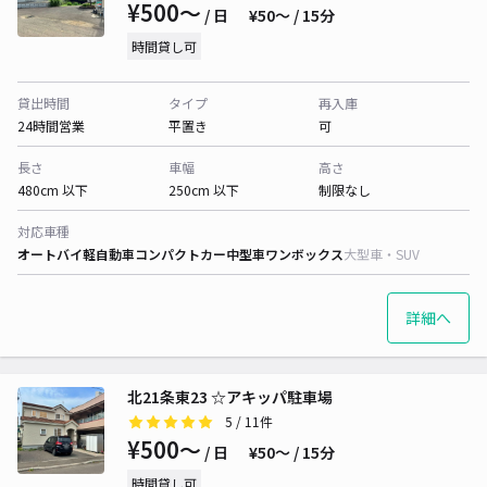
¥500〜
/ 日
¥50〜 / 15分
時間貸し可
貸出時間
タイプ
再入庫
24時間営業
平置き
可
長さ
車幅
高さ
480cm 以下
250cm 以下
制限なし
対応車種
オートバイ
軽自動車
コンパクトカー
中型車
ワンボックス
大型車・SUV
詳細へ
北21条東23 ☆アキッパ駐車場
5
/ 11件
¥500〜
/ 日
¥50〜 / 15分
時間貸し可