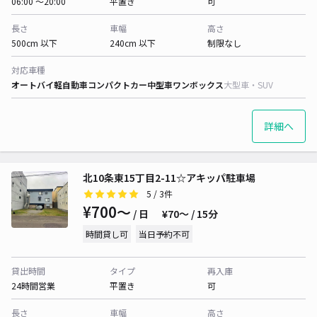
06:00 〜20:00
平置き
可
長さ
車幅
高さ
500cm 以下
240cm 以下
制限なし
対応車種
オートバイ
軽自動車
コンパクトカー
中型車
ワンボックス
大型車・SUV
詳細へ
北10条東15丁目2-11☆アキッパ駐車場
5
/ 3件
¥700〜
/ 日
¥70〜 / 15分
時間貸し可
当日予約不可
貸出時間
タイプ
再入庫
24時間営業
平置き
可
長さ
車幅
高さ