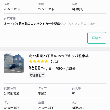
長さ
車幅
高さ
460cm 以下
240cm 以下
制限なし
対応車種
オートバイ
軽自動車
コンパクトカー
中型車
ワンボックス
大型車・SUV
詳細へ
北22条東23丁目4-15☆アキッパ駐車場
5
/ 1件
¥500〜
/ 日
¥50〜 / 15分
時間貸し可
貸出時間
タイプ
再入庫
24時間営業
平置き
可
長さ
車幅
高さ
460cm 以下
250cm 以下
制限なし