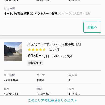
対応車種
オートバイ
軽自動車
コンパクトカー
中型車
ワンボックス
大型車・SUV
詳細へ
東区北二十二条東akippa駐車場【3】
4.5
/ 4件
¥450〜
/ 日
¥45〜 / 15分
時間貸し可
貸出時間
タイプ
再入庫
24時間営業
平置き
可
長さ
車幅
高さ
460cm 以下
180cm 以下
制限なし
このエリアで駐車場をリクエスト
対応車種