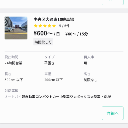
中央区大通東10駐車場
5
/ 6件
¥600〜
/ 日
¥60〜 / 15分
時間貸し可
貸出時間
タイプ
再入庫
24時間営業
平置き
可
長さ
車幅
高さ
500cm 以下
200cm 以下
制限なし
対応車種
オートバイ
軽自動車
コンパクトカー
中型車
ワンボックス
大型車・SUV
詳細へ