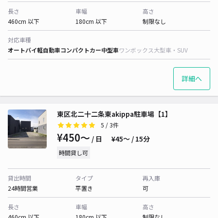
長さ
車幅
高さ
460cm 以下
180cm 以下
制限なし
対応車種
オートバイ
軽自動車
コンパクトカー
中型車
ワンボックス
大型車・SUV
詳細へ
東区北二十二条東akippa駐車場【1】
5
/ 3件
¥450〜
/ 日
¥45〜 / 15分
時間貸し可
貸出時間
タイプ
再入庫
24時間営業
平置き
可
長さ
車幅
高さ
460cm 以下
180cm 以下
制限なし