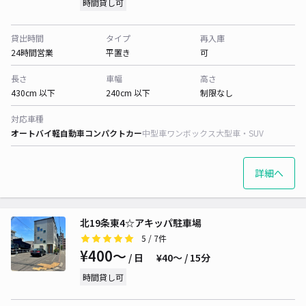
時間貸し可
貸出時間
タイプ
再入庫
24時間営業
平置き
可
長さ
車幅
高さ
430cm 以下
240cm 以下
制限なし
対応車種
オートバイ
軽自動車
コンパクトカー
中型車
ワンボックス
大型車・SUV
詳細へ
北19条東4☆アキッパ駐車場
5
/ 7件
¥400〜
/ 日
¥40〜 / 15分
時間貸し可