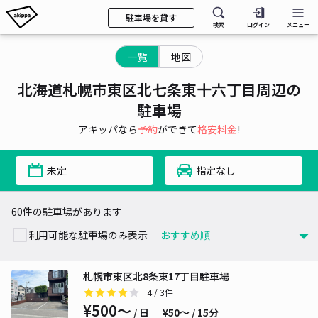
駐車場を貸す
検索
ログイン
メニュー
一覧
地図
北海道札幌市東区北七条東十六丁目周辺の
駐車場
アキッパなら
予約
ができて
格安料金
!
未定
指定なし
60件の駐車場があります
利用可能な駐車場のみ表示
札幌市東区北8条東17丁目駐車場
4
/ 3件
¥500〜
/ 日
¥50〜 / 15分