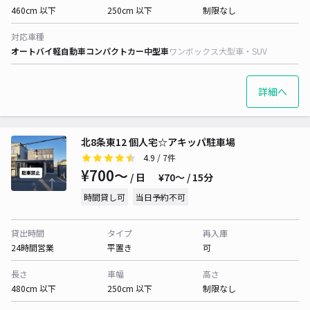
460cm 以下
250cm 以下
制限なし
対応車種
オートバイ
軽自動車
コンパクトカー
中型車
ワンボックス
大型車・SUV
詳細へ
北8条東12 個人宅☆アキッパ駐車場
4.9
/ 7件
¥700〜
/ 日
¥70〜 / 15分
時間貸し可
当日予約不可
貸出時間
タイプ
再入庫
24時間営業
平置き
可
長さ
車幅
高さ
480cm 以下
250cm 以下
制限なし