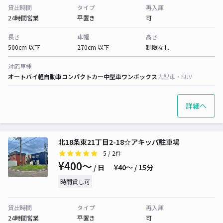
貸出時間
タイプ
再入庫
24時間営業
平置き
可
長さ
車幅
高さ
500cm 以下
270cm 以下
制限なし
対応車種
オートバイ
軽自動車
コンパクトカー
中型車
ワンボックス
大型車・SUV
詳細へ
北18条東21丁目2-18☆アキッパ駐車場
5
/ 2件
¥400〜
/ 日
¥40〜 / 15分
時間貸し可
貸出時間
タイプ
再入庫
24時間営業
平置き
可