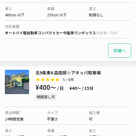
長さ
車幅
高さ
480cm 以下
250cm 以下
制限なし
対応車種
オートバイ
軽自動車
コンパクトカー
中型車
ワンボックス
大型車・SUV
詳細へ
北9条東6 森田邸☆アキッパ駐車場
5
/ 6件
¥400〜
/ 日
¥40〜 / 15分
時間貸し可
貸出時間
タイプ
再入庫
24時間営業
平置き
可
長さ
車幅
高さ