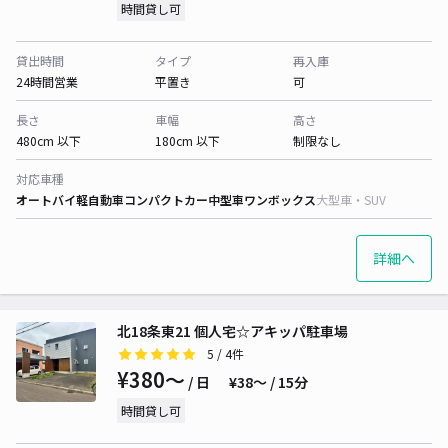
時間貸し可
貸出時間
タイプ
再入庫
24時間営業
平置き
可
長さ
車幅
高さ
480cm 以下
180cm 以下
制限なし
対応車種
オートバイ
軽自動車
コンパクトカー
中型車
ワンボックス
大型車・SUV
詳細へ
北18条東21 個人宅☆アキッパ駐車場
5
/ 4件
¥380〜
/ 日
¥38〜 / 15分
時間貸し可