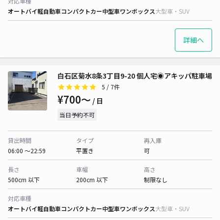
対応車種
オートバイ
軽自動車
コンパクトカー
中型車
ワンボックス
大型車・SUV
詳細へ
白石区菊水8条3丁目9-20 個人宅◉アキッパ駐車場
5
/ 7件
¥700〜
/ 日
当日予約不可
貸出時間
タイプ
再入庫
06:00 〜22:59
平置き
可
長さ
車幅
高さ
500cm 以下
200cm 以下
制限なし
対応車種
オートバイ
軽自動車
コンパクトカー
中型車
ワンボックス
大型車・SUV