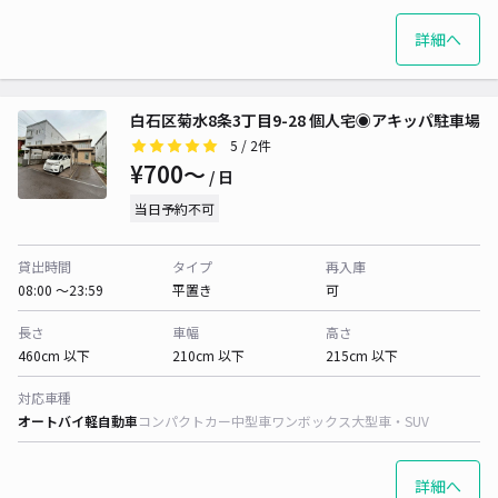
詳細へ
白石区菊水8条3丁目9-28 個人宅◉アキッパ駐車場
5
/ 2件
¥700〜
/ 日
当日予約不可
貸出時間
タイプ
再入庫
08:00 〜23:59
平置き
可
長さ
車幅
高さ
460cm 以下
210cm 以下
215cm 以下
対応車種
オートバイ
軽自動車
コンパクトカー
中型車
ワンボックス
大型車・SUV
詳細へ