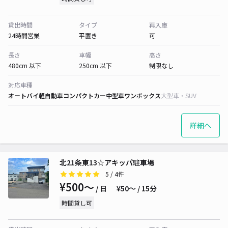
貸出時間
タイプ
再入庫
24時間営業
平置き
可
長さ
車幅
高さ
480cm 以下
250cm 以下
制限なし
対応車種
オートバイ
軽自動車
コンパクトカー
中型車
ワンボックス
大型車・SUV
詳細へ
北21条東13☆アキッパ駐車場
5
/ 4件
¥500〜
/ 日
¥50〜 / 15分
時間貸し可