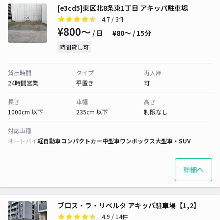
[e3cd5]東区北8条東1丁目 アキッパ駐車場
4.7
/ 3件
¥800〜
/ 日
¥80〜 / 15分
時間貸し可
貸出時間
タイプ
再入庫
24時間営業
平置き
可
長さ
車幅
高さ
1000cm 以下
235cm 以下
制限なし
対応車種
オートバイ
軽自動車
コンパクトカー
中型車
ワンボックス
大型車・SUV
詳細へ
ブロス・ラ・リベルタ アキッパ駐車場【1,2】
4.9
/ 14件