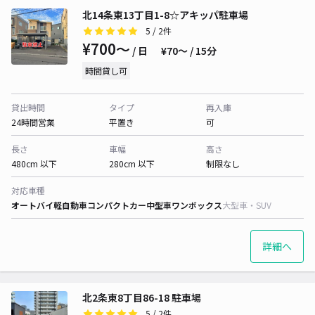
北14条東13丁目1-8☆アキッパ駐車場
5
/ 2件
¥700〜
/ 日
¥70〜 / 15分
時間貸し可
貸出時間
タイプ
再入庫
24時間営業
平置き
可
長さ
車幅
高さ
480cm 以下
280cm 以下
制限なし
対応車種
オートバイ
軽自動車
コンパクトカー
中型車
ワンボックス
大型車・SUV
詳細へ
北2条東8丁目86-18 駐車場
5
/ 2件