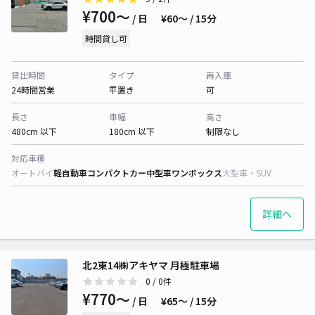
¥700〜
/ 日
¥60〜 / 15分
時間貸し可
貸出時間
タイプ
再入庫
24時間営業
平置き
可
長さ
車幅
高さ
480cm 以下
180cm 以下
制限なし
対応車種
オートバイ
軽自動車
コンパクトカー
中型車
ワンボックス
大型車・SUV
詳細へ
北2東14㈱アキヤマ 月極駐車場
0
/ 0件
¥770〜
/ 日
¥65〜 / 15分