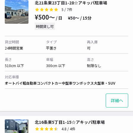
北21条東23丁目1-28☆アキッパ駐車場
5
/ 7件
¥500〜
/ 日
¥50〜 / 15分
時間貸し可
貸出時間
タイプ
再入庫
24時間営業
平置き
可
長さ
車幅
高さ
510cm 以下
300cm 以下
制限なし
対応車種
オートバイ
軽自動車
コンパクトカー
中型車
ワンボックス
大型車・SUV
詳細へ
北16条東5丁目1-15☆アキッパ駐車場
4.8
/ 4件