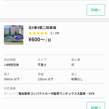
詳細へ
北5東9第二駐車場
5
/ 3件
¥600〜
/ 日
貸出時間
タイプ
再入庫
24時間営業
平置き
可
長さ
車幅
高さ
500cm 以下
230cm 以下
制限なし
対応車種
オートバイ
軽自動車
コンパクトカー
中型車
ワンボックス
大型車・SUV
詳細へ