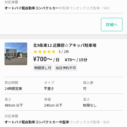
対応車種
オートバイ
軽自動車
コンパクトカー
中型車
ワンボックス
大型車・SUV
詳細へ
北9条東12 近藤邸☆アキッパ駐車場
5
/ 2件
¥700〜
/ 日
¥70〜 / 15分
時間貸し可
当日予約不可
貸出時間
タイプ
再入庫
24時間営業
平置き
可
長さ
車幅
高さ
480cm 以下
240cm 以下
制限なし
対応車種
オートバイ
軽自動車
コンパクトカー
中型車
ワンボックス
大型車・SUV