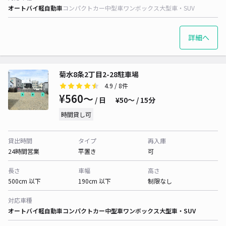
オートバイ
軽自動車
コンパクトカー
中型車
ワンボックス
大型車・SUV
詳細へ
菊水8条2丁目2-28駐車場
4.9
/ 8件
¥560〜
/ 日
¥50〜 / 15分
時間貸し可
貸出時間
タイプ
再入庫
24時間営業
平置き
可
長さ
車幅
高さ
500cm 以下
190cm 以下
制限なし
対応車種
オートバイ
軽自動車
コンパクトカー
中型車
ワンボックス
大型車・SUV