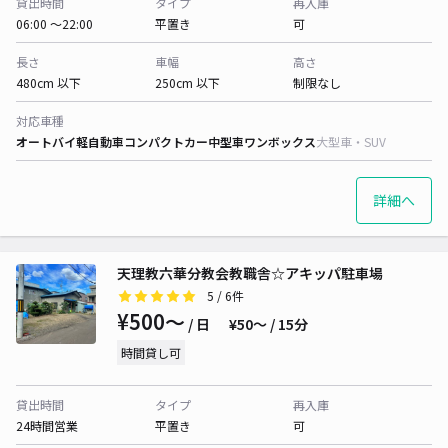
貸出時間
タイプ
再入庫
06:00 〜22:00
平置き
可
長さ
車幅
高さ
480cm 以下
250cm 以下
制限なし
対応車種
オートバイ
軽自動車
コンパクトカー
中型車
ワンボックス
大型車・SUV
詳細へ
天理教六華分教会教職舎☆アキッパ駐車場
5
/ 6件
¥500〜
/ 日
¥50〜 / 15分
時間貸し可
貸出時間
タイプ
再入庫
24時間営業
平置き
可