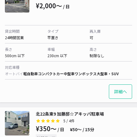
¥2,000〜
/ 日
貸出時間
タイプ
再入庫
24時間営業
平置き
可
長さ
車幅
高さ
500cm 以下
230cm 以下
制限なし
対応車種
オートバイ
軽自動車
コンパクトカー
中型車
ワンボックス
大型車・SUV
詳細へ
北22条東9 加藤邸☆アキッパ駐車場
5
/ 4件
¥350〜
/ 日
¥50〜 / 15分