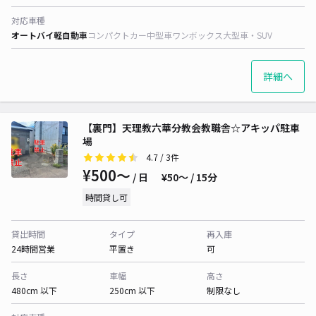
対応車種
オートバイ
軽自動車
コンパクトカー
中型車
ワンボックス
大型車・SUV
詳細へ
【裏門】天理教六華分教会教職舎☆アキッパ駐車
場
4.7
/ 3件
¥500〜
/ 日
¥50〜 / 15分
時間貸し可
貸出時間
タイプ
再入庫
24時間営業
平置き
可
長さ
車幅
高さ
480cm 以下
250cm 以下
制限なし