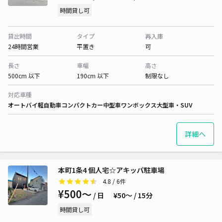
時間貸し可
貸出時間
タイプ
再入庫
24時間営業
平置き
可
長さ
車幅
高さ
500cm 以下
190cm 以下
制限なし
対応車種
オートバイ
軽自動車
コンパクトカー
中型車
ワンボックス
大型車・SUV
詳細へ
本町1条4 個人宅☆アキッパ駐車場
4.8
/ 6件
¥500〜
/ 日
¥50〜 / 15分
時間貸し可