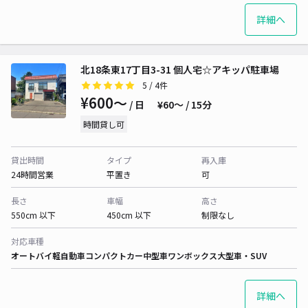
詳細へ
北18条東17丁目3-31 個人宅☆アキッパ駐車場
5
/ 4件
¥600〜
/ 日
¥60〜 / 15分
時間貸し可
貸出時間
タイプ
再入庫
24時間営業
平置き
可
長さ
車幅
高さ
550cm 以下
450cm 以下
制限なし
対応車種
オートバイ
軽自動車
コンパクトカー
中型車
ワンボックス
大型車・SUV
詳細へ