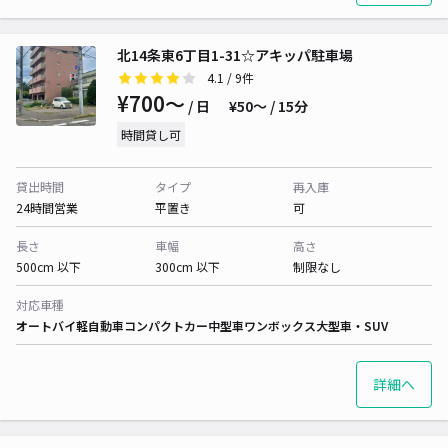
北14条東6丁目1-31☆アキッパ駐車場
4.1
/ 9件
¥700〜
/ 日
¥50〜 / 15分
時間貸し可
貸出時間
タイプ
再入庫
24時間営業
平置き
可
長さ
車幅
高さ
500cm 以下
300cm 以下
制限なし
対応車種
オートバイ
軽自動車
コンパクトカー
中型車
ワンボックス
大型車・SUV
詳細へ