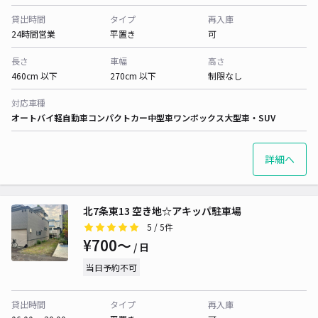
貸出時間
タイプ
再入庫
24時間営業
平置き
可
長さ
車幅
高さ
460cm 以下
270cm 以下
制限なし
対応車種
オートバイ
軽自動車
コンパクトカー
中型車
ワンボックス
大型車・SUV
詳細へ
北7条東13 空き地☆アキッパ駐車場
5
/ 5件
¥700〜
/ 日
当日予約不可
貸出時間
タイプ
再入庫