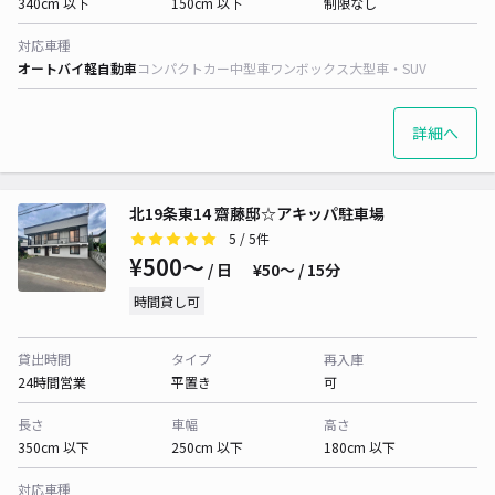
340cm 以下
150cm 以下
制限なし
対応車種
オートバイ
軽自動車
コンパクトカー
中型車
ワンボックス
大型車・SUV
詳細へ
北19条東14 齋藤邸☆アキッパ駐車場
5
/ 5件
¥500〜
/ 日
¥50〜 / 15分
時間貸し可
貸出時間
タイプ
再入庫
24時間営業
平置き
可
長さ
車幅
高さ
350cm 以下
250cm 以下
180cm 以下
対応車種