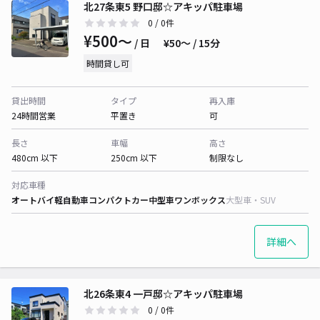
北27条東5 野口邸☆アキッパ駐車場
0
/ 0件
¥500〜
/ 日
¥50〜 / 15分
時間貸し可
貸出時間
タイプ
再入庫
24時間営業
平置き
可
長さ
車幅
高さ
480cm 以下
250cm 以下
制限なし
対応車種
オートバイ
軽自動車
コンパクトカー
中型車
ワンボックス
大型車・SUV
詳細へ
北26条東4 一戸邸☆アキッパ駐車場
0
/ 0件