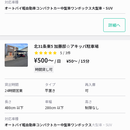
対応車種
オートバイ
軽自動車
コンパクトカー
中型車
ワンボックス
大型車・SUV
詳細へ
北31条東5 加藤邸☆アキッパ駐車場
5
/ 3件
¥500〜
/ 日
¥50〜 / 15分
時間貸し可
貸出時間
タイプ
再入庫
24時間営業
平置き
可
長さ
車幅
高さ
480cm 以下
280cm 以下
制限なし
対応車種
オートバイ
軽自動車
コンパクトカー
中型車
ワンボックス
大型車・SUV