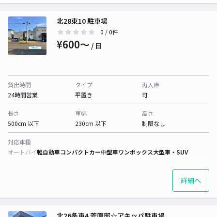
北28東10 駐車場
0
/ 0件
¥600〜
/ 日
貸出時間
タイプ
再入庫
24時間営業
平置き
可
長さ
車幅
高さ
500cm 以下
230cm 以下
制限なし
対応車種
オートバイ
軽自動車
コンパクトカー
中型車
ワンボックス
大型車・SUV
詳細へ
北26条東4 菅原邸☆アキッパ駐車場