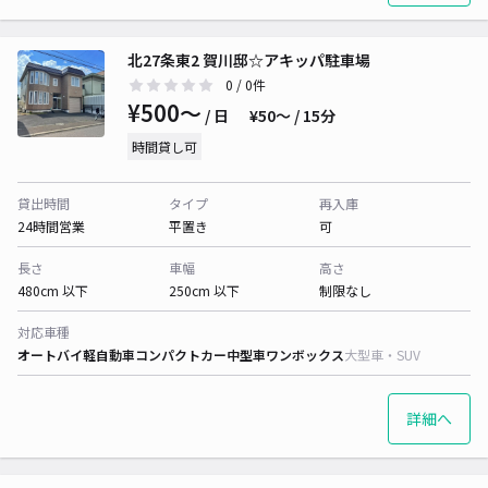
北27条東2 賀川邸☆アキッパ駐車場
0
/ 0件
¥500〜
/ 日
¥50〜 / 15分
時間貸し可
貸出時間
タイプ
再入庫
24時間営業
平置き
可
長さ
車幅
高さ
480cm 以下
250cm 以下
制限なし
対応車種
オートバイ
軽自動車
コンパクトカー
中型車
ワンボックス
大型車・SUV
詳細へ