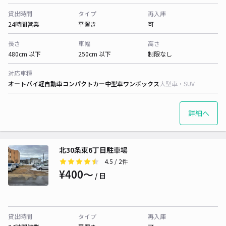
貸出時間
タイプ
再入庫
24時間営業
平置き
可
長さ
車幅
高さ
480cm 以下
250cm 以下
制限なし
対応車種
オートバイ
軽自動車
コンパクトカー
中型車
ワンボックス
大型車・SUV
詳細へ
北30条東6丁目駐車場
4.5
/ 2件
¥400〜
/ 日
貸出時間
タイプ
再入庫