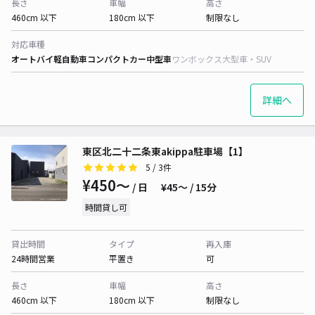
長さ
車幅
高さ
460cm 以下
180cm 以下
制限なし
対応車種
オートバイ
軽自動車
コンパクトカー
中型車
ワンボックス
大型車・SUV
詳細へ
東区北二十二条東akippa駐車場【1】
5
/ 3件
¥450〜
/ 日
¥45〜 / 15分
時間貸し可
貸出時間
タイプ
再入庫
24時間営業
平置き
可
長さ
車幅
高さ
460cm 以下
180cm 以下
制限なし