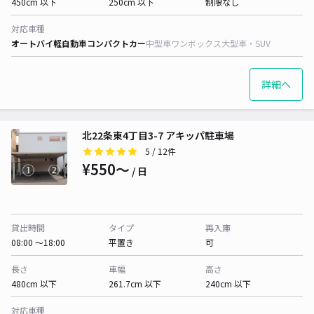
450cm 以下
250cm 以下
制限なし
対応車種
オートバイ
軽自動車
コンパクトカー
中型車
ワンボックス
大型車・SUV
詳細へ
北22条東4丁目3-7 アキッパ駐車場
5
/ 12件
¥550〜
/ 日
貸出時間
タイプ
再入庫
08:00 〜18:00
平置き
可
長さ
車幅
高さ
480cm 以下
261.7cm 以下
240cm 以下
対応車種