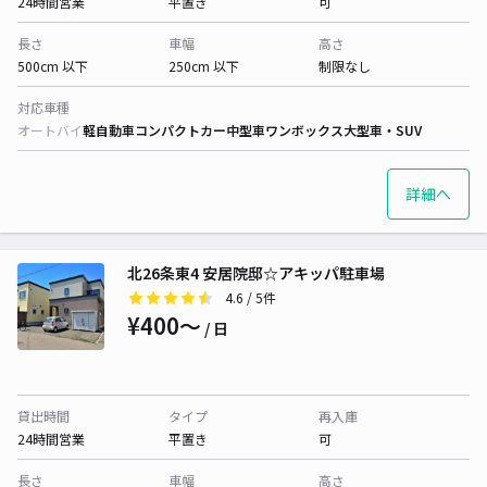
24時間営業
平置き
可
長さ
車幅
高さ
500cm 以下
250cm 以下
制限なし
対応車種
オートバイ
軽自動車
コンパクトカー
中型車
ワンボックス
大型車・SUV
詳細へ
北26条東4 安居院邸☆アキッパ駐車場
4.6
/ 5件
¥400〜
/ 日
貸出時間
タイプ
再入庫
24時間営業
平置き
可
長さ
車幅
高さ