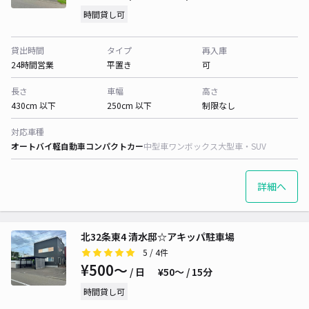
時間貸し可
貸出時間
タイプ
再入庫
24時間営業
平置き
可
長さ
車幅
高さ
430cm 以下
250cm 以下
制限なし
対応車種
オートバイ
軽自動車
コンパクトカー
中型車
ワンボックス
大型車・SUV
詳細へ
北32条東4 清水邸☆アキッパ駐車場
5
/ 4件
¥500〜
/ 日
¥50〜 / 15分
時間貸し可