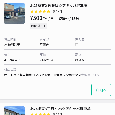
北25条東2 佐藤邸☆アキッパ駐車場
5
/ 4件
¥500〜
/ 日
¥50〜 / 15分
時間貸し可
貸出時間
タイプ
再入庫
24時間営業
平置き
可
長さ
車幅
高さ
480cm 以下
240cm 以下
制限なし
対応車種
オートバイ
軽自動車
コンパクトカー
中型車
ワンボックス
大型車・SUV
詳細へ
北24条東3丁目2-23☆アキッパ駐車場
5
/ 1件