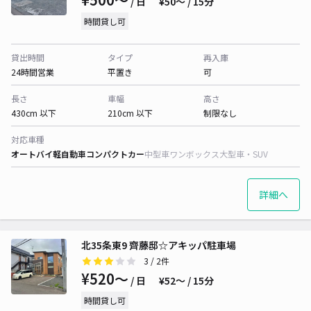
/ 日
¥50〜 / 15分
時間貸し可
貸出時間
タイプ
再入庫
24時間営業
平置き
可
長さ
車幅
高さ
430cm 以下
210cm 以下
制限なし
対応車種
オートバイ
軽自動車
コンパクトカー
中型車
ワンボックス
大型車・SUV
詳細へ
北35条東9 齊藤邸☆アキッパ駐車場
3
/ 2件
¥520〜
/ 日
¥52〜 / 15分
時間貸し可