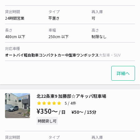
貸出時間
タイプ
再入庫
24時間営業
平置き
可
長さ
車幅
高さ
480cm 以下
250cm 以下
制限なし
対応車種
オートバイ
軽自動車
コンパクトカー
中型車
ワンボックス
大型車・SUV
詳細へ
北22条東9 加藤邸☆アキッパ駐車場
5
/ 4件
¥350〜
/ 日
¥50〜 / 15分
時間貸し可
貸出時間
タイプ
再入庫