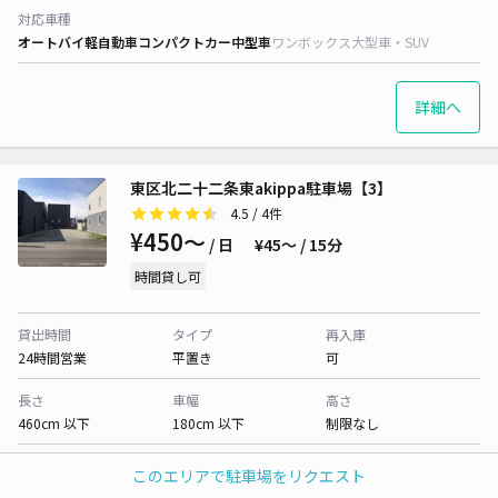
対応車種
オートバイ
軽自動車
コンパクトカー
中型車
ワンボックス
大型車・SUV
詳細へ
東区北二十二条東akippa駐車場【3】
4.5
/ 4件
¥450〜
/ 日
¥45〜 / 15分
時間貸し可
貸出時間
タイプ
再入庫
24時間営業
平置き
可
長さ
車幅
高さ
460cm 以下
180cm 以下
制限なし
対応車種
このエリアで駐車場をリクエスト
オートバイ
軽自動車
コンパクトカー
中型車
ワンボックス
大型車・SUV