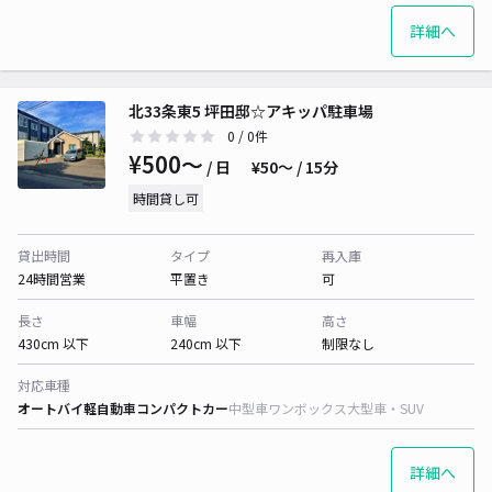
詳細へ
北33条東5 坪田邸☆アキッパ駐車場
0
/ 0件
¥500〜
/ 日
¥50〜 / 15分
時間貸し可
貸出時間
タイプ
再入庫
24時間営業
平置き
可
長さ
車幅
高さ
430cm 以下
240cm 以下
制限なし
対応車種
オートバイ
軽自動車
コンパクトカー
中型車
ワンボックス
大型車・SUV
詳細へ