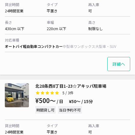
貸出時間
タイプ
再入庫
24時間営業
平置き
可
長さ
車幅
高さ
430cm 以下
220cm 以下
制限なし
対応車種
オートバイ
軽自動車
コンパクトカー
中型車
ワンボックス
大型車・SUV
詳細へ
北28条西8丁目1-23☆アキッパ駐車場
5
/ 3件
¥500〜
/ 日
¥50〜 / 15分
時間貸し可
当日予約不可
貸出時間
タイプ
再入庫
24時間営業
平置き
可