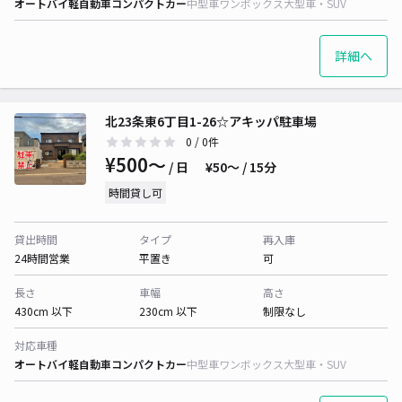
オートバイ
軽自動車
コンパクトカー
中型車
ワンボックス
大型車・SUV
詳細へ
北23条東6丁目1-26☆アキッパ駐車場
0
/ 0件
¥500〜
/ 日
¥50〜 / 15分
時間貸し可
貸出時間
タイプ
再入庫
24時間営業
平置き
可
長さ
車幅
高さ
430cm 以下
230cm 以下
制限なし
対応車種
オートバイ
軽自動車
コンパクトカー
中型車
ワンボックス
大型車・SUV