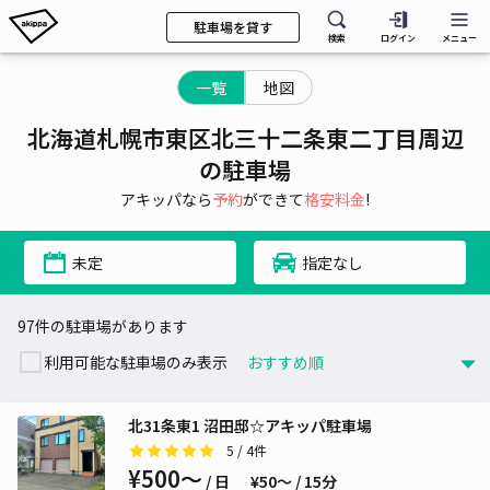
駐車場を貸す
検索
ログイン
メニュー
一覧
地図
北海道札幌市東区北三十二条東二丁目周辺
の駐車場
アキッパなら
予約
ができて
格安料金
!
未定
指定なし
97件の駐車場があります
利用可能な駐車場のみ表示
北31条東1 沼田邸☆アキッパ駐車場
5
/ 4件
¥500〜
/ 日
¥50〜 / 15分