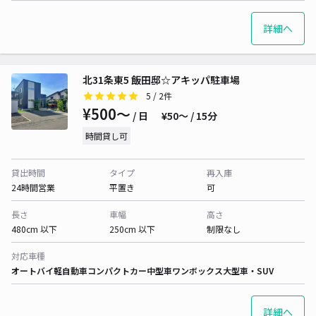
詳細へ
北31条東5 飯田邸☆アキッパ駐車場
5
/ 2件
¥500〜
/ 日
¥50〜 / 15分
時間貸し可
貸出時間
タイプ
再入庫
24時間営業
平置き
可
長さ
車幅
高さ
480cm 以下
250cm 以下
制限なし
対応車種
オートバイ
軽自動車
コンパクトカー
中型車
ワンボックス
大型車・SUV
詳細へ