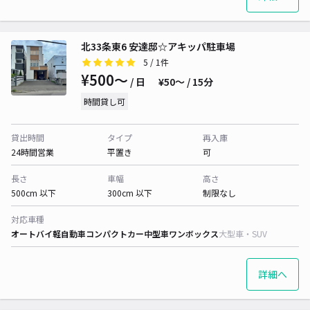
北33条東6 安達邸☆アキッパ駐車場
5
/ 1件
¥500〜
/ 日
¥50〜 / 15分
時間貸し可
貸出時間
タイプ
再入庫
24時間営業
平置き
可
長さ
車幅
高さ
500cm 以下
300cm 以下
制限なし
対応車種
オートバイ
軽自動車
コンパクトカー
中型車
ワンボックス
大型車・SUV
詳細へ