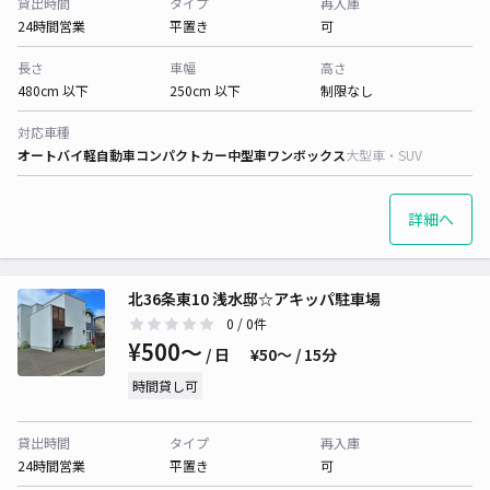
貸出時間
タイプ
再入庫
24時間営業
平置き
可
長さ
車幅
高さ
480cm 以下
250cm 以下
制限なし
対応車種
オートバイ
軽自動車
コンパクトカー
中型車
ワンボックス
大型車・SUV
詳細へ
北36条東10 浅水邸☆アキッパ駐車場
0
/ 0件
¥500〜
/ 日
¥50〜 / 15分
時間貸し可
貸出時間
タイプ
再入庫
24時間営業
平置き
可