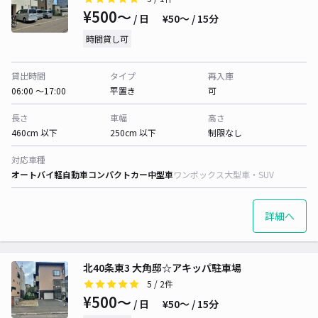
¥500〜
/ 日
¥50〜 / 15分
時間貸し可
貸出時間
タイプ
再入庫
06:00 〜17:00
平置き
可
長さ
車幅
高さ
460cm 以下
250cm 以下
制限なし
対応車種
オートバイ
軽自動車
コンパクトカー
中型車
ワンボックス
大型車・SUV
詳細へ
北40条東3 大角邸☆アキッパ駐車場
5
/ 2件
¥500〜
/ 日
¥50〜 / 15分