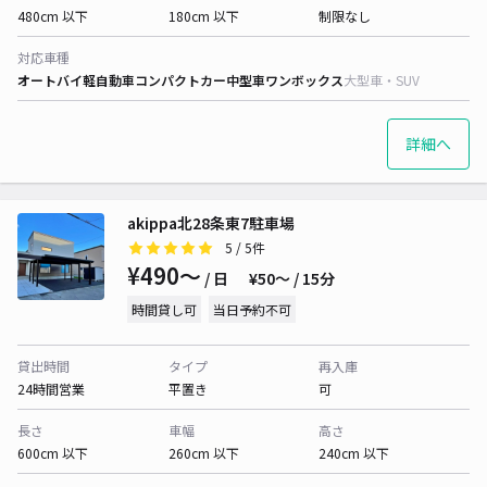
480cm 以下
180cm 以下
制限なし
対応車種
オートバイ
軽自動車
コンパクトカー
中型車
ワンボックス
大型車・SUV
詳細へ
akippa北28条東7駐車場
5
/ 5件
¥490〜
/ 日
¥50〜 / 15分
時間貸し可
当日予約不可
貸出時間
タイプ
再入庫
24時間営業
平置き
可
長さ
車幅
高さ
600cm 以下
260cm 以下
240cm 以下