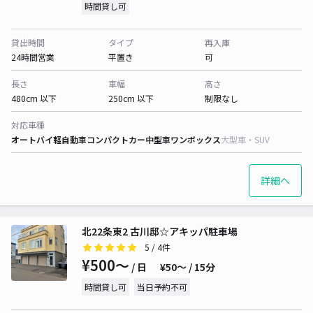
時間貸し可
貸出時間
タイプ
再入庫
24時間営業
平置き
可
長さ
車幅
高さ
480cm 以下
250cm 以下
制限なし
対応車種
オートバイ
軽自動車
コンパクトカー
中型車
ワンボックス
大型車・SUV
詳細へ
北22条東2 古川邸☆アキッパ駐車場
5
/ 4件
¥500〜
/ 日
¥50〜 / 15分
時間貸し可
当日予約不可