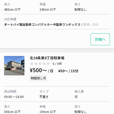
長さ
車幅
高さ
480cm 以下
240cm 以下
制限なし
対応車種
オートバイ
軽自動車
コンパクトカー
中型車
ワンボックス
大型車・SUV
詳細へ
北24条東8丁目駐車場
0
/ 0件
¥500〜
/ 日
¥50〜 / 15分
時間貸し可
貸出時間
タイプ
再入庫
09:00 〜18:00
平置き
可
長さ
車幅
高さ
500cm 以下
190cm 以下
制限なし