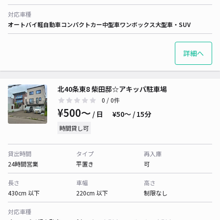
対応車種
オートバイ
軽自動車
コンパクトカー
中型車
ワンボックス
大型車・SUV
詳細へ
北40条東8 柴田邸☆アキッパ駐車場
0
/ 0件
¥500〜
/ 日
¥50〜 / 15分
時間貸し可
貸出時間
タイプ
再入庫
24時間営業
平置き
可
長さ
車幅
高さ
430cm 以下
220cm 以下
制限なし
対応車種