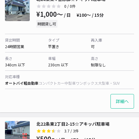
0
/ 0件
¥1,000〜
/ 日
¥100〜 / 15分
時間貸し可
貸出時間
タイプ
再入庫
24時間営業
平置き
可
長さ
車幅
高さ
340cm 以下
230cm 以下
制限なし
対応車種
オートバイ
軽自動車
コンパクトカー
中型車
ワンボックス
大型車・SUV
詳細へ
北22条東2丁目2-15☆アキッパ駐車場
3.7
/ 3件
¥500〜