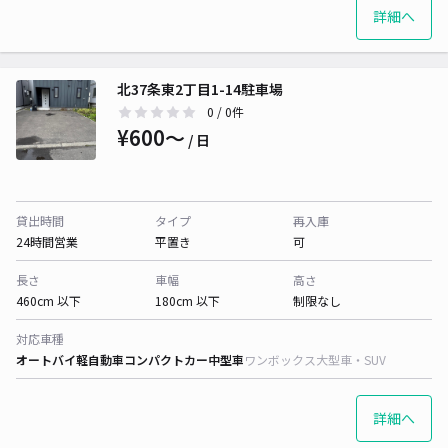
詳細へ
北37条東2丁目1-14駐車場
0
/ 0件
¥600〜
/ 日
貸出時間
タイプ
再入庫
24時間営業
平置き
可
長さ
車幅
高さ
460cm 以下
180cm 以下
制限なし
対応車種
オートバイ
軽自動車
コンパクトカー
中型車
ワンボックス
大型車・SUV
詳細へ