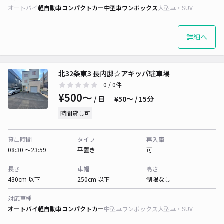
オートバイ
軽自動車
コンパクトカー
中型車
ワンボックス
大型車・SUV
詳細へ
北32条東3 長内邸☆アキッパ駐車場
0
/ 0件
¥500〜
/ 日
¥50〜 / 15分
時間貸し可
貸出時間
タイプ
再入庫
08:30 〜23:59
平置き
可
長さ
車幅
高さ
430cm 以下
250cm 以下
制限なし
対応車種
オートバイ
軽自動車
コンパクトカー
中型車
ワンボックス
大型車・SUV