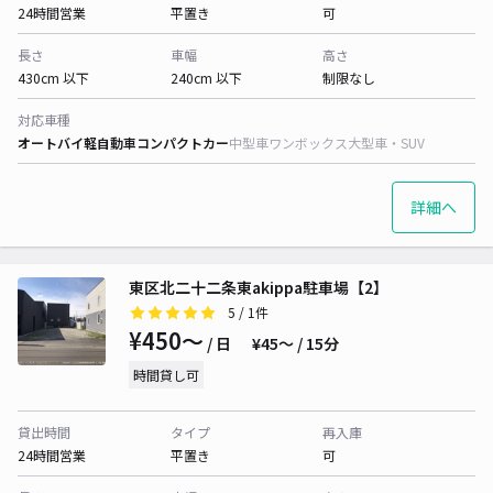
24時間営業
平置き
可
長さ
車幅
高さ
430cm 以下
240cm 以下
制限なし
対応車種
オートバイ
軽自動車
コンパクトカー
中型車
ワンボックス
大型車・SUV
詳細へ
東区北二十二条東akippa駐車場【2】
5
/ 1件
¥450〜
/ 日
¥45〜 / 15分
時間貸し可
貸出時間
タイプ
再入庫
24時間営業
平置き
可