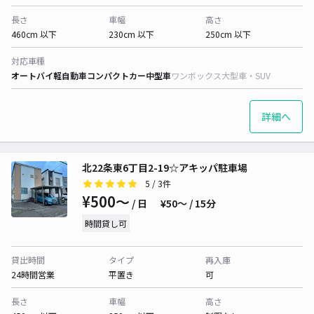
長さ
車幅
高さ
460cm 以下
230cm 以下
250cm 以下
対応車種
オートバイ
軽自動車
コンパクトカー
中型車
ワンボックス
大型車・SUV
詳細へ
北22条東6丁目2-19☆アキッパ駐車場
5
/ 3件
¥500〜
/ 日
¥50〜 / 15分
時間貸し可
貸出時間
タイプ
再入庫
24時間営業
平置き
可
長さ
車幅
高さ