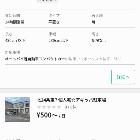
貸出時間
タイプ
再入庫
24時間営業
平置き
可
長さ
車幅
高さ
430cm 以下
230cm 以下
制限なし
対応車種
オートバイ
軽自動車
コンパクトカー
中型車
ワンボックス
大型車・SUV
詳細へ
北24条東7 個人宅☆アキッパ駐車場
0
/ 0件
¥500〜
/ 日