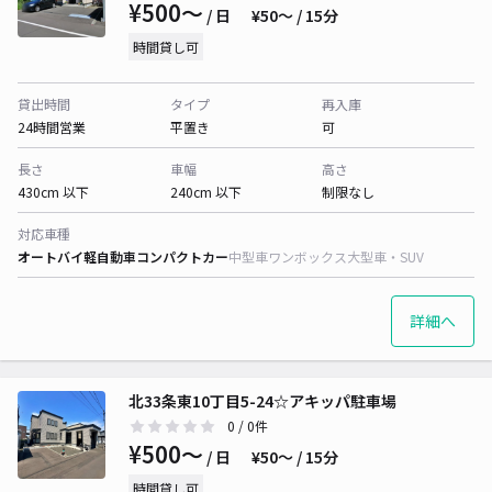
¥500〜
/ 日
¥50〜 / 15分
時間貸し可
貸出時間
タイプ
再入庫
24時間営業
平置き
可
長さ
車幅
高さ
430cm 以下
240cm 以下
制限なし
対応車種
オートバイ
軽自動車
コンパクトカー
中型車
ワンボックス
大型車・SUV
詳細へ
北33条東10丁目5-24☆アキッパ駐車場
0
/ 0件
¥500〜
/ 日
¥50〜 / 15分
時間貸し可