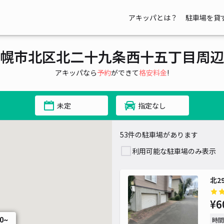
¥ 600~
アキッパとは？
駐車場を貸
¥ 500~
¥ 700~
¥ 1,000~
幌市北区北二十九条西十五丁目周辺
¥ 600~
アキッパなら
予約
ができて
格安料金
!
¥ 700~
¥ 5
未定
指定なし
53件の駐車場があります
¥ 600~
利用可能な駐車場のみ表示
北2
¥6
時間
50~