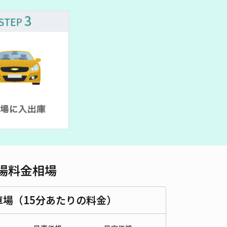
車種
オートバイ
軽自動車
コンパクトカー
中型車
ワンボックス
大型車・SUV
詳細へ
8条西8丁目1-23☆アキッパ駐車場
5
/ 3件
00〜
/ 日
¥50〜 / 15分
貸し可
当日予約不可
時間
24時間営業
タイプ
平置き
再入庫
可
460cm 以下
車幅
230cm 以下
高さ
250cm 以下
場料金相場
車種
オートバイ
軽自動車
コンパクトカー
中型車
ワンボックス
大型車・SUV
車場（15分あたりの料金）
詳細へ