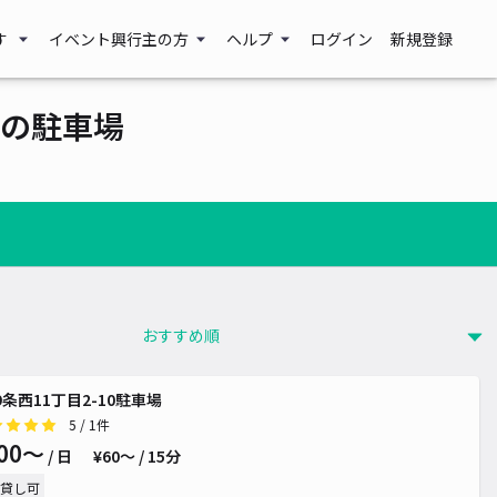
す
イベント興行主の方
ヘルプ
ログイン
新規登録
の駐車場
00~
9条西11丁目2-10駐車場
¥ 500~
5
/ 1件
¥ 500~
00〜
/ 日
¥60〜 / 15分
貸し可
¥ 500~
¥ 500~