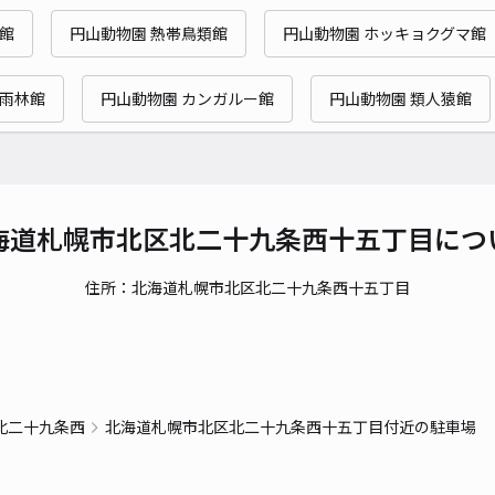
時間
館
円山動物園 熱帯鳥類館
円山動物園 ホッキョクグマ館
貸出
帯雨林館
円山動物園 カンガルー館
円山動物園 類人猿館
長さ
対応
海道札幌市北区北二十九条西十五丁目につ
住所：北海道札幌市北区北二十九条西十五丁目
北2
¥6
時間
北二十九条西
北海道札幌市北区北二十九条西十五丁目付近の駐車場
貸出
長さ