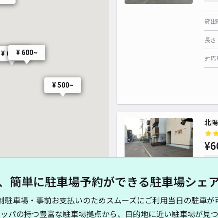
貸出
¥ 500~
長さ
¥ 600~
¥ 600~
対応
¥
¥ 500~
北陽
¥6
時間
¥ 600~
、簡単に駐車場予約ができる駐車場シェ
貸出
制駐車場・事前お支払いのためスムーズにご利用当日の駐車が
長さ
キッパの持つ豊富な駐車場拠点から、目的地に近い駐車場が見つ