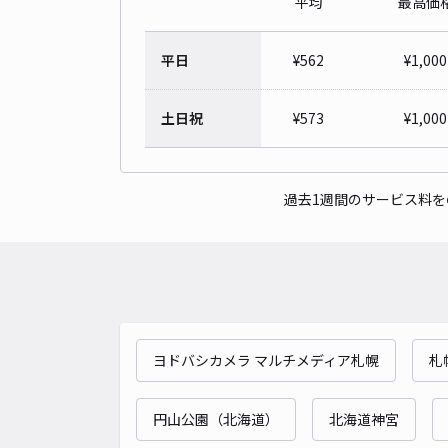
平均
最高価
平日
¥
562
¥
1,000
土日祝
¥
573
¥
1,000
過去1週間のサービス料
ヨドバシカメラ マルチメディア札幌
札
円山公園（北海道）
北海道神宮