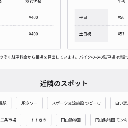
格
最安価格
平均
北2
¥
400
平日
¥
56
¥5
時間
¥
400
土日祝
¥
57
貸出
をのぞく駐車料金から相場を算出しています。バイクのみの駐車場は集計
長さ
対応
近隣のスポット
幌駅
JRタワー
スポーツ交流施設 つどーむ
白い恋
北2
¥6
二条市場
すすきの
円山動物園
円山動物園 モン