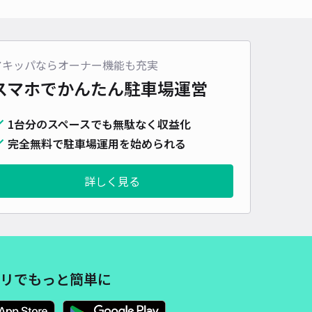
車種
オートバイ
軽自動車
コンパクトカー
中型車
ワンボックス
大型車・SUV
詳細へ
アキッパならオーナー機能も充実
スマホでかんたん
駐車場運営
W16 akippa parking
1台分のスペースでも無駄なく収益化
4
/ 3件
00〜
完全無料で駐車場運用を始められる
/ 日
¥60〜 / 15分
貸し可
当日予約不可
詳しく見る
時間
08:00 〜21:00
タイプ
平置き
再入庫
可
460cm 以下
車幅
180cm 以下
高さ
制限なし
車種
オートバイ
軽自動車
コンパクトカー
中型車
ワンボックス
大型車・SUV
リでもっと簡単に
詳細へ