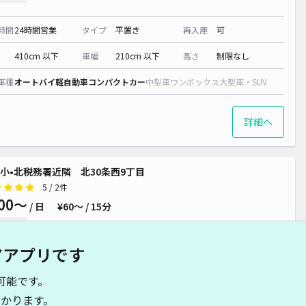
¥ 500~
¥ 500~
時間
24時間営業
タイプ
平置き
再入庫
可
410cm 以下
車幅
210cm 以下
高さ
制限なし
¥ 500~
車種
オートバイ
軽自動車
コンパクトカー
中型車
ワンボックス
大型車・SUV
 500~
¥ 1,000~
¥ 500~
¥ 400~
詳細へ
¥ 500~
¥ 500~
小•北税務署近隣 北30条西9丁目
5
/ 2件
00〜
/ 日
¥60〜 / 15分
貸し可
¥ 500~
アアプリです
時間
24時間営業
タイプ
平置き
再入庫
可
可能です。
500cm 以下
車幅
190cm 以下
高さ
制限なし
かります。