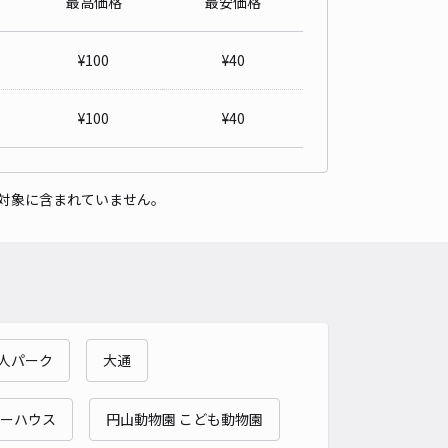
最高価格
最安価格
5条西13丁目1-14-1☆アキッパ駐車場
5
/ 3件
¥
100
¥
40
00〜
/ 日
¥50〜 / 15分
貸し可
¥
100
¥
40
時間
24時間営業
タイプ
平置き
再入庫
可
対象に含まれていません。
450cm 以下
車幅
270cm 以下
高さ
制限なし
車種
オートバイ
軽自動車
コンパクトカー
中型車
ワンボックス
大型車・SUV
詳細へ
人パーク
大通
4条西15丁目3-15☆アキッパ駐車場【3】
5
/ 3件
00〜
キーハウス
円山動物園 こども動物園
/ 日
¥60〜 / 15分