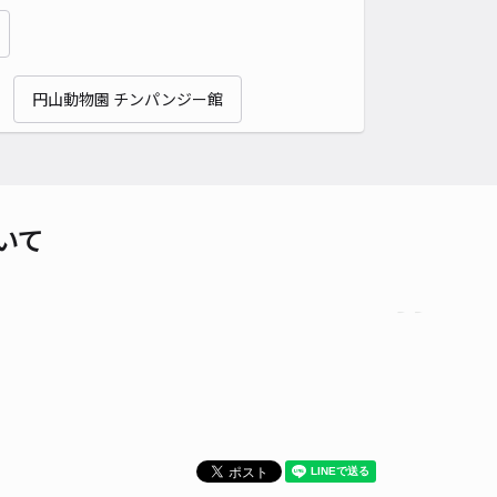
貸し可
時間
24時間営業
タイプ
平置き
再入庫
可
円山動物園 チンパンジー館
480cm 以下
車幅
250cm 以下
高さ
制限なし
車種
オートバイ
軽自動車
コンパクトカー
中型車
ワンボックス
大型車・SUV
詳細へ
いて
4条西15丁目1-18☆アキッパ駐車場
5
/ 1件
00〜
/ 日
¥60〜 / 15分
貸し可
当日予約不可
時間
24時間営業
タイプ
平置き
再入庫
可
460cm 以下
車幅
250cm 以下
高さ
制限なし