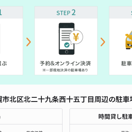
対応
¥ 700~
北2
¥5
時間
貸出
長さ
幌市北区北二十九条西十五丁目周辺の駐車
対応
場
時間貸し駐