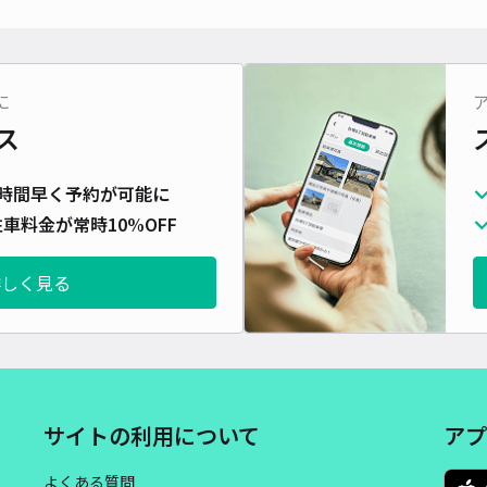
対応
に
ス
N24
時間早く予約が可能に
¥6
車料金が常時10%OFF
時間
詳しく見る
貸出
長さ
対応
サイトの利用について
アプ
よくある質問