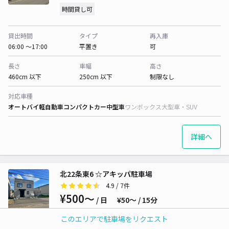
時間貸し可
貸出時間
タイプ
再入庫
06:00 〜17:00
平置き
可
長さ
車幅
高さ
460cm 以下
250cm 以下
制限なし
対応車種
オートバイ
軽自動車
コンパクトカー
中型車
ワンボックス
大型車・SUV
詳細へ
北22条東6 ☆アキッパ駐車場
4.9
/ 7件
¥500〜
/ 日
¥50〜 / 15分
時間貸し可
このエリアで駐車場をリクエスト