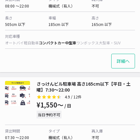
08:00 〜22:00
機械式（有人）
不可
長さ
車幅
高さ
505cm 以下
185cm 以下
165cm 以下
対応車種
オートバイ
軽自動車
コンパクトカー
中型車
ワンボックス
大型車・SUV
詳細へ
さっけんビル駐車場 高さ165cm以下【平日・土
曜】7:30～22:00
4.9
/ 12件
¥1,550〜
/ 日
当日予約不可
貸出時間
タイプ
再入庫
07:30 〜22:00
機械式（有人）
不可