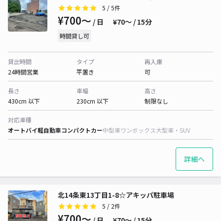
5
/ 5件
¥700〜
/ 日
¥70〜 / 15分
時間貸し可
貸出時間
タイプ
再入庫
24時間営業
平置き
可
長さ
車幅
高さ
430cm 以下
230cm 以下
制限なし
対応車種
オートバイ
軽自動車
コンパクトカー
中型車
ワンボックス
大型車・SUV
詳細へ
北14条東13丁目1-8☆アキッパ駐車場
5
/ 2件
¥700〜
/ 日
¥70〜 / 15分