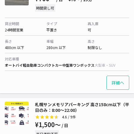
時間貸し可
貸出時間
タイプ
再入庫
24時間営業
平置き
可
長さ
車幅
高さ
480cm 以下
280cm 以下
制限なし
対応車種
オートバイ
軽自動車
コンパクトカー
中型車
ワンボックス
大型車・SUV
詳細へ
札幌サンメモリアパーキング 高さ158cm以下（平
日のみ：8:00～22:00）
4.6
/ 9件
¥1,500〜
/ 日
当日予約不可