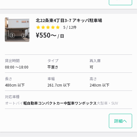
北22条東4丁目3-7 アキッパ駐車場
5
/ 12件
¥550〜
/ 日
貸出時間
タイプ
再入庫
08:00 〜18:00
平置き
可
長さ
車幅
高さ
480cm 以下
261.7cm 以下
240cm 以下
対応車種
オートバイ
軽自動車
コンパクトカー
中型車
ワンボックス
大型車・SUV
詳細へ