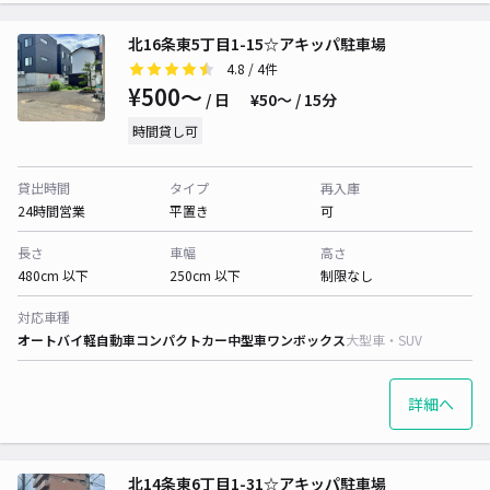
北16条東5丁目1-15☆アキッパ駐車場
4.8
/ 4件
¥500〜
/ 日
¥50〜 / 15分
時間貸し可
貸出時間
タイプ
再入庫
24時間営業
平置き
可
長さ
車幅
高さ
480cm 以下
250cm 以下
制限なし
対応車種
オートバイ
軽自動車
コンパクトカー
中型車
ワンボックス
大型車・SUV
詳細へ
北14条東6丁目1-31☆アキッパ駐車場