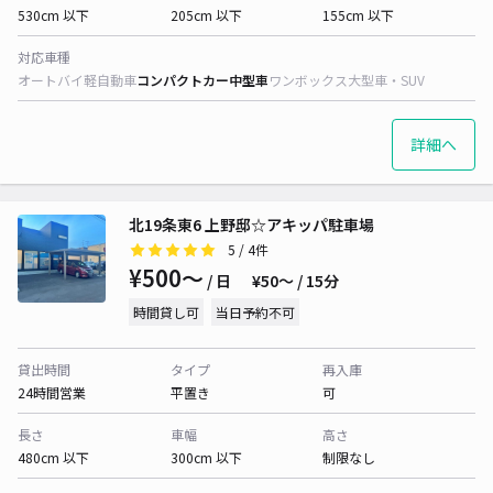
530cm 以下
205cm 以下
155cm 以下
対応車種
オートバイ
軽自動車
コンパクトカー
中型車
ワンボックス
大型車・SUV
詳細へ
北19条東6 上野邸☆アキッパ駐車場
5
/ 4件
¥500〜
/ 日
¥50〜 / 15分
時間貸し可
当日予約不可
貸出時間
タイプ
再入庫
24時間営業
平置き
可
長さ
車幅
高さ
480cm 以下
300cm 以下
制限なし