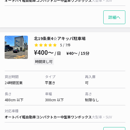
オートバイ
軽自動車
コンパクトカー
中型車
ワンボックス
大型車・SUV
詳細へ
北19条東4☆アキッパ駐車場
5
/ 7件
¥400〜
/ 日
¥40〜 / 15分
時間貸し可
貸出時間
タイプ
再入庫
24時間営業
平置き
可
長さ
車幅
高さ
480cm 以下
300cm 以下
制限なし
対応車種
オートバイ
軽自動車
コンパクトカー
中型車
ワンボックス
大型車・SUV