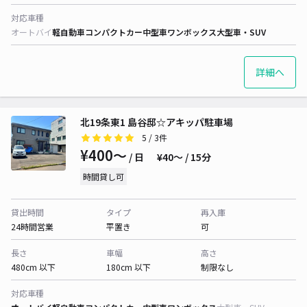
対応車種
オートバイ
軽自動車
コンパクトカー
中型車
ワンボックス
大型車・SUV
詳細へ
北19条東1 島谷邸☆アキッパ駐車場
5
/ 3件
¥400〜
/ 日
¥40〜 / 15分
時間貸し可
貸出時間
タイプ
再入庫
24時間営業
平置き
可
長さ
車幅
高さ
480cm 以下
180cm 以下
制限なし
対応車種