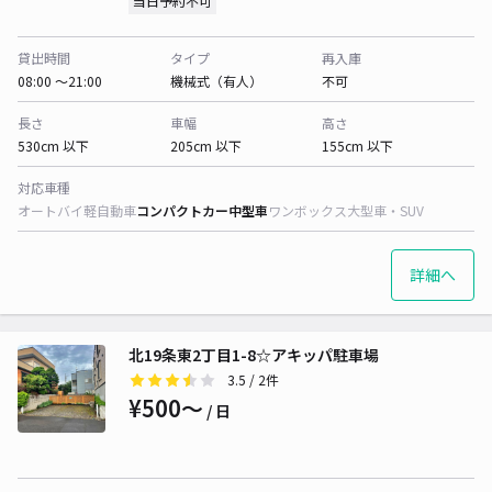
当日予約不可
貸出時間
タイプ
再入庫
08:00 〜21:00
機械式（有人）
不可
長さ
車幅
高さ
530cm 以下
205cm 以下
155cm 以下
対応車種
オートバイ
軽自動車
コンパクトカー
中型車
ワンボックス
大型車・SUV
詳細へ
北19条東2丁目1-8☆アキッパ駐車場
3.5
/ 2件
¥500〜
/ 日