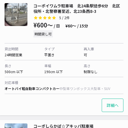
コーポイワムラ駐車場 北24条駅徒歩6分 北区
役所・北警察署至近、北23条西8-3
5
/ 2件
¥600〜
/ 日
¥60〜 / 15分
時間貸し可
貸出時間
タイプ
再入庫
24時間営業
平置き
可
長さ
車幅
高さ
500cm 以下
190cm 以下
制限なし
対応車種
オートバイ
軽自動車
コンパクトカー
中型車
ワンボックス
大型車・SUV
詳細へ
コーポしらかば☆アキッパ駐車場