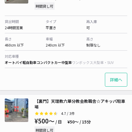
時間貸し可
貸出時間
タイプ
再入庫
24時間営業
平置き
可
長さ
車幅
高さ
460cm 以下
240cm 以下
制限なし
対応車種
オートバイ
軽自動車
コンパクトカー
中型車
ワンボックス
大型車・SUV
詳細へ
【裏門】天理教六華分教会教職舎☆アキッパ駐車
場
4.7
/ 3件
¥500〜
/ 日
¥50〜 / 15分
時間貸し可