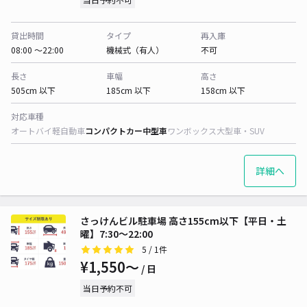
貸出時間
タイプ
再入庫
08:00 〜22:00
機械式（有人）
不可
長さ
車幅
高さ
505cm 以下
185cm 以下
158cm 以下
対応車種
オートバイ
軽自動車
コンパクトカー
中型車
ワンボックス
大型車・SUV
詳細へ
さっけんビル駐車場 高さ155cm以下【平日・土
曜】7:30～22:00
5
/ 1件
¥1,550〜
/ 日
当日予約不可