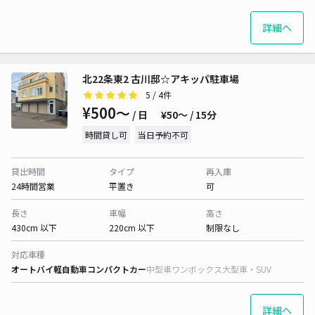
詳細へ
北22条東2 古川邸☆アキッパ駐車場
5
/ 4件
¥500〜
/ 日
¥50〜 / 15分
時間貸し可
当日予約不可
貸出時間
タイプ
再入庫
24時間営業
平置き
可
長さ
車幅
高さ
430cm 以下
220cm 以下
制限なし
対応車種
オートバイ
軽自動車
コンパクトカー
中型車
ワンボックス
大型車・SUV
詳細へ