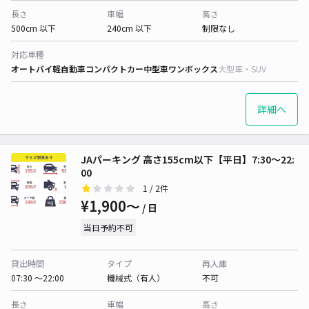
長さ
車幅
高さ
500cm 以下
240cm 以下
制限なし
対応車種
オートバイ
軽自動車
コンパクトカー
中型車
ワンボックス
大型車・SUV
詳細へ
JAパーキング 高さ155cm以下【平日】7:30～22:
00
1
/ 2件
¥1,900〜
/ 日
当日予約不可
貸出時間
タイプ
再入庫
07:30 〜22:00
機械式（有人）
不可
長さ
車幅
高さ