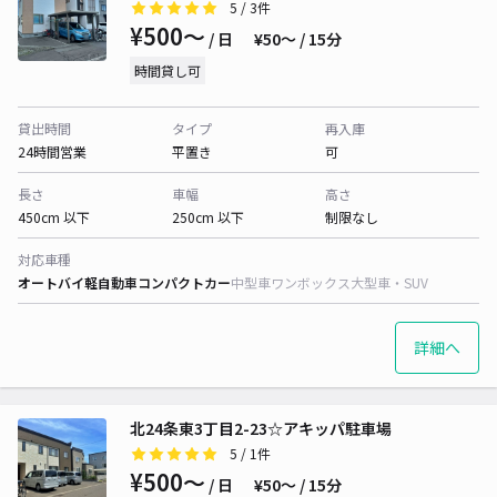
5
/ 3件
¥500〜
/ 日
¥50〜 / 15分
時間貸し可
貸出時間
タイプ
再入庫
24時間営業
平置き
可
長さ
車幅
高さ
450cm 以下
250cm 以下
制限なし
対応車種
オートバイ
軽自動車
コンパクトカー
中型車
ワンボックス
大型車・SUV
詳細へ
北24条東3丁目2-23☆アキッパ駐車場
5
/ 1件
¥500〜
/ 日
¥50〜 / 15分