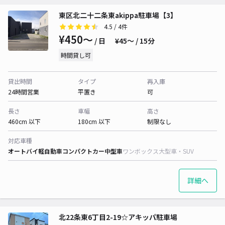
東区北二十二条東akippa駐車場【3】
4.5
/ 4件
¥450〜
/ 日
¥45〜 / 15分
時間貸し可
貸出時間
タイプ
再入庫
24時間営業
平置き
可
長さ
車幅
高さ
460cm 以下
180cm 以下
制限なし
対応車種
オートバイ
軽自動車
コンパクトカー
中型車
ワンボックス
大型車・SUV
詳細へ
北22条東6丁目2-19☆アキッパ駐車場