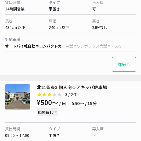
貸出時間
タイプ
再入庫
24時間営業
平置き
可
長さ
車幅
高さ
430cm 以下
240cm 以下
制限なし
対応車種
オートバイ
軽自動車
コンパクトカー
中型車
ワンボックス
大型車・SUV
詳細へ
北21条東3 個人宅☆アキッパ駐車場
3
/ 2件
¥500〜
/ 日
¥50〜 / 15分
時間貸し可
貸出時間
タイプ
再入庫
09:00 〜17:00
平置き
可