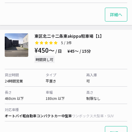
詳細へ
東区北二十二条東akippa駐車場【1】
5
/ 3件
¥450〜
/ 日
¥45〜 / 15分
時間貸し可
貸出時間
タイプ
再入庫
24時間営業
平置き
可
長さ
車幅
高さ
460cm 以下
180cm 以下
制限なし
対応車種
オートバイ
軽自動車
コンパクトカー
中型車
ワンボックス
大型車・SUV