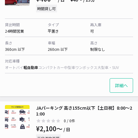
時間貸し可
貸出時間
タイプ
再入庫
24時間営業
平置き
可
長さ
車幅
高さ
360cm 以下
260cm 以下
制限なし
対応車種
オートバイ
軽自動車
コンパクトカー
中型車
ワンボックス
大型車・SUV
詳細へ
JAパーキング 高さ155cm以下【土日祝】8:00～2
1:00
0
/ 0件
¥2,100〜
/ 日