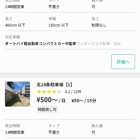
24時間営業
平置き
可
長さ
車幅
高さ
460cm 以下
180cm 以下
制限なし
対応車種
オートバイ
軽自動車
コンパクトカー
中型車
ワンボックス
大型車・SUV
詳細へ
北18条駐車場【1】
4.2
/ 22件
¥500〜
/ 日
¥50〜 / 15分
時間貸し可
貸出時間
タイプ
再入庫
24時間営業
平置き
可