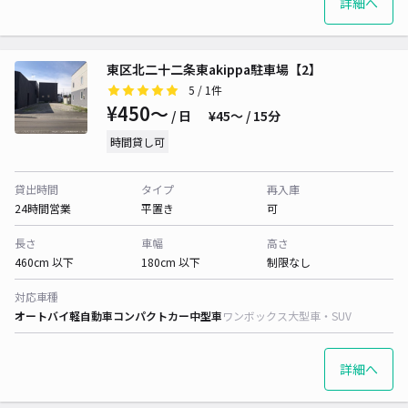
詳細へ
東区北二十二条東akippa駐車場【2】
5
/ 1件
¥450〜
/ 日
¥45〜 / 15分
時間貸し可
貸出時間
タイプ
再入庫
24時間営業
平置き
可
長さ
車幅
高さ
460cm 以下
180cm 以下
制限なし
対応車種
オートバイ
軽自動車
コンパクトカー
中型車
ワンボックス
大型車・SUV
詳細へ