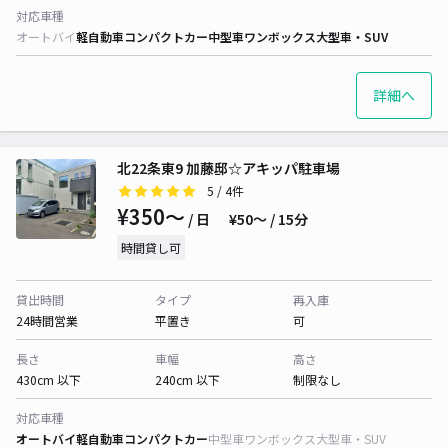
対応車種
オートバイ
軽自動車
コンパクトカー
中型車
ワンボックス
大型車・SUV
詳細へ
北22条東9 加藤邸☆アキッパ駐車場
5
/ 4件
¥350〜
/ 日
¥50〜 / 15分
時間貸し可
貸出時間
タイプ
再入庫
24時間営業
平置き
可
長さ
車幅
高さ
430cm 以下
240cm 以下
制限なし
対応車種
オートバイ
軽自動車
コンパクトカー
中型車
ワンボックス
大型車・SUV