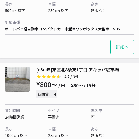
長さ
車幅
高さ
500cm 以下
250cm 以下
制限なし
対応車種
オートバイ
軽自動車
コンパクトカー
中型車
ワンボックス
大型車・SUV
詳細へ
[e3cd5]東区北8条東1丁目 アキッパ駐車場
4.7
/ 3件
¥800〜
/ 日
¥80〜 / 15分
時間貸し可
貸出時間
タイプ
再入庫
24時間営業
平置き
可
長さ
車幅
高さ
1000cm 以下
235cm 以下
制限なし