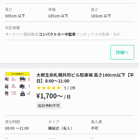
長さ
車幅
高さ
505cm 以下
185cm 以下
165cm 以下
対応車種
オートバイ
軽自動車
コンパクトカー
中型車
ワンボックス
大型車・SUV
詳細へ
大樹生命札幌共同ビル駐車場 高さ160cm以下【平
日】8:00～21:00
5
/ 2件
¥1,700〜
/ 日
当日予約不可
貸出時間
タイプ
再入庫
08:00 〜21:00
機械式（有人）
不可