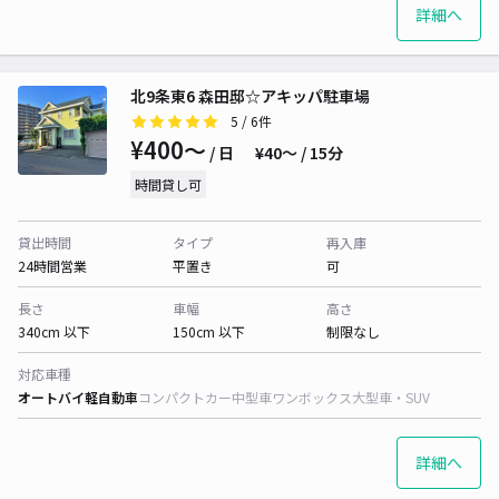
詳細へ
北9条東6 森田邸☆アキッパ駐車場
5
/ 6件
¥400〜
/ 日
¥40〜 / 15分
時間貸し可
貸出時間
タイプ
再入庫
24時間営業
平置き
可
長さ
車幅
高さ
340cm 以下
150cm 以下
制限なし
対応車種
オートバイ
軽自動車
コンパクトカー
中型車
ワンボックス
大型車・SUV
詳細へ