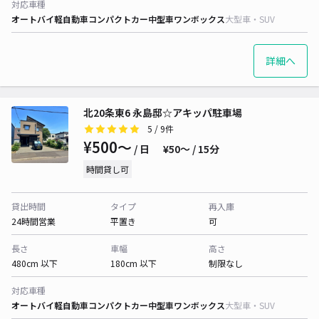
対応車種
オートバイ
軽自動車
コンパクトカー
中型車
ワンボックス
大型車・SUV
詳細へ
北20条東6 永島邸☆アキッパ駐車場
5
/ 9件
¥500〜
/ 日
¥50〜 / 15分
時間貸し可
貸出時間
タイプ
再入庫
24時間営業
平置き
可
長さ
車幅
高さ
480cm 以下
180cm 以下
制限なし
対応車種
オートバイ
軽自動車
コンパクトカー
中型車
ワンボックス
大型車・SUV