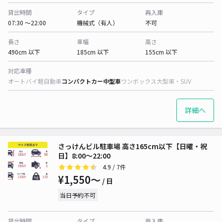
貸出時間
タイプ
再入庫
07:30 〜22:00
機械式（有人）
不可
長さ
車幅
高さ
490cm 以下
185cm 以下
155cm 以下
対応車種
オートバイ
軽自動車
コンパクトカー
中型車
ワンボックス
大型車・SUV
詳細へ
さっけんビル駐車場 高さ165cm以下【日曜・祝
日】8:00～22:00
4.9
/ 7件
¥1,550〜
/ 日
当日予約不可
貸出時間
タイプ
再入庫