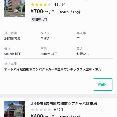
4.1
/ 9件
¥700〜
/ 日
¥50〜 / 15分
時間貸し可
貸出時間
タイプ
再入庫
24時間営業
平置き
可
長さ
車幅
高さ
500cm 以下
300cm 以下
制限なし
対応車種
オートバイ
軽自動車
コンパクトカー
中型車
ワンボックス
大型車・SUV
詳細へ
北9条東6森田邸玄関前☆アキッパ駐車場
0
/ 0件
¥400〜
/ 日
¥40〜 / 15分