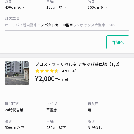
長さ
車幅
高さ
490cm 以下
185cm 以下
160cm 以下
対応車種
オートバイ
軽自動車
コンパクトカー
中型車
ワンボックス
大型車・SUV
詳細へ
ブロス・ラ・リベルタ アキッパ駐車場【1,2】
4.9
/ 14件
¥2,000〜
/ 日
貸出時間
タイプ
再入庫
24時間営業
平置き
可
長さ
車幅
高さ
500cm 以下
230cm 以下
制限なし