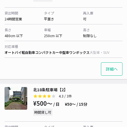
貸出時間
タイプ
再入庫
24時間営業
平置き
可
長さ
車幅
高さ
480cm 以下
250cm 以下
制限なし
対応車種
オートバイ
軽自動車
コンパクトカー
中型車
ワンボックス
大型車・SUV
詳細へ
北18条駐車場【2】
4.3
/ 3件
¥500〜
/ 日
¥50〜 / 15分
時間貸し可
貸出時間
タイプ
再入庫