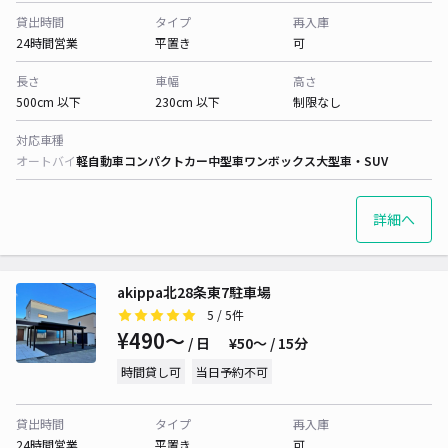
貸出時間
タイプ
再入庫
24時間営業
平置き
可
長さ
車幅
高さ
500cm 以下
230cm 以下
制限なし
対応車種
オートバイ
軽自動車
コンパクトカー
中型車
ワンボックス
大型車・SUV
詳細へ
akippa北28条東7駐車場
5
/ 5件
¥490〜
/ 日
¥50〜 / 15分
時間貸し可
当日予約不可
貸出時間
タイプ
再入庫
24時間営業
平置き
可