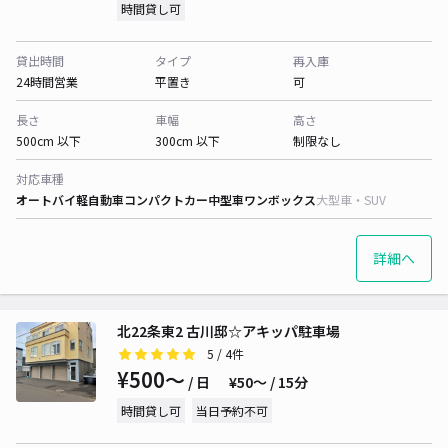
時間貸し可
貸出時間
タイプ
再入庫
24時間営業
平置き
可
長さ
車幅
高さ
500cm 以下
300cm 以下
制限なし
対応車種
オートバイ
軽自動車
コンパクトカー
中型車
ワンボックス
大型車・SUV
詳細へ
北22条東2 古川邸☆アキッパ駐車場
5
/ 4件
¥500〜
/ 日
¥50〜 / 15分
時間貸し可
当日予約不可