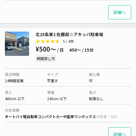
詳細へ
北25条東2 佐藤邸☆アキッパ駐車場
5
/ 4件
¥500〜
/ 日
¥50〜 / 15分
時間貸し可
貸出時間
タイプ
再入庫
24時間営業
平置き
可
長さ
車幅
高さ
480cm 以下
240cm 以下
制限なし
対応車種
オートバイ
軽自動車
コンパクトカー
中型車
ワンボックス
大型車・SUV
詳細へ