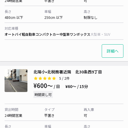
24時間営業
平置き
可
長さ
車幅
高さ
480cm 以下
250cm 以下
制限なし
対応車種
オートバイ
軽自動車
コンパクトカー
中型車
ワンボックス
大型車・SUV
詳細へ
北陽小•北税務署近隣 北30条西9丁目
5
/ 2件
¥600〜
/ 日
¥60〜 / 15分
時間貸し可
貸出時間
タイプ
再入庫
24時間営業
平置き
可
長さ
車幅
高さ