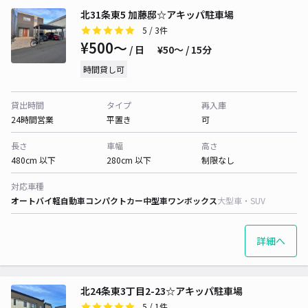
北31条東5 加藤邸☆アキッパ駐車場
5
/ 3件
¥500〜
/ 日
¥50〜 / 15分
時間貸し可
貸出時間
タイプ
再入庫
24時間営業
平置き
可
長さ
車幅
高さ
480cm 以下
280cm 以下
制限なし
対応車種
オートバイ
軽自動車
コンパクトカー
中型車
ワンボックス
大型車・SUV
詳細へ
北24条東3丁目2-23☆アキッパ駐車場
5
/ 1件