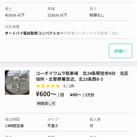
長さ
車幅
高さ
410cm 以下
210cm 以下
制限なし
対応車種
オートバイ
軽自動車
コンパクトカー
中型車
ワンボックス
大型車・SUV
詳細へ
コーポイワムラ駐車場 北24条駅徒歩6分 北区
役所・北警察署至近、北23条西8-3
5
/ 2件
¥600〜
/ 日
¥60〜 / 15分
時間貸し可
貸出時間
タイプ
再入庫
24時間営業
平置き
可