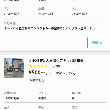
長さ
車幅
高さ
600cm 以下
260cm 以下
240cm 以下
対応車種
オートバイ
軽自動車
コンパクトカー
中型車
ワンボックス
大型車・SUV
詳細へ
北40条東3 大角邸☆アキッパ駐車場
5
/ 2件
¥500〜
/ 日
¥50〜 / 15分
時間貸し可
貸出時間
タイプ
再入庫
24時間営業
平置き
可
長さ
車幅
高さ