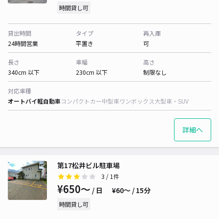
時間貸し可
貸出時間
タイプ
再入庫
24時間営業
平置き
可
長さ
車幅
高さ
340cm 以下
230cm 以下
制限なし
対応車種
オートバイ
軽自動車
コンパクトカー
中型車
ワンボックス
大型車・SUV
詳細へ
第17松井ビル駐車場
3
/ 1件
¥650〜
/ 日
¥60〜 / 15分
時間貸し可