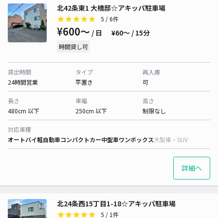
北42条東1 大橋邸☆アキッパ駐車場
5
/ 6件
¥600〜
/ 日
¥60〜 / 15分
時間貸し可
貸出時間
タイプ
再入庫
24時間営業
平置き
可
長さ
車幅
高さ
480cm 以下
250cm 以下
制限なし
対応車種
オートバイ
軽自動車
コンパクトカー
中型車
ワンボックス
大型車・SUV
詳細へ
北24条西15丁目1-18☆アキッパ駐車場
5
/ 1件