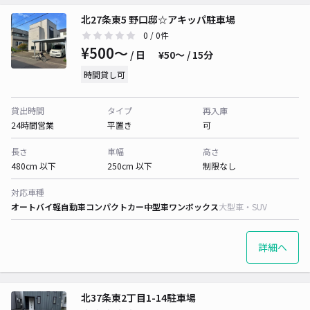
北27条東5 野口邸☆アキッパ駐車場
0
/ 0件
¥500〜
/ 日
¥50〜 / 15分
時間貸し可
貸出時間
タイプ
再入庫
24時間営業
平置き
可
長さ
車幅
高さ
480cm 以下
250cm 以下
制限なし
対応車種
オートバイ
軽自動車
コンパクトカー
中型車
ワンボックス
大型車・SUV
詳細へ
北37条東2丁目1-14駐車場