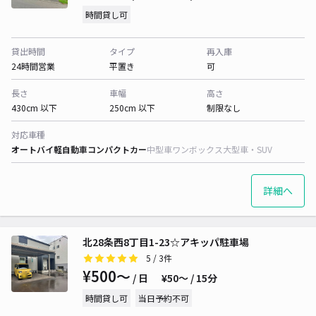
時間貸し可
貸出時間
タイプ
再入庫
24時間営業
平置き
可
長さ
車幅
高さ
430cm 以下
250cm 以下
制限なし
対応車種
オートバイ
軽自動車
コンパクトカー
中型車
ワンボックス
大型車・SUV
詳細へ
北28条西8丁目1-23☆アキッパ駐車場
5
/ 3件
¥500〜
/ 日
¥50〜 / 15分
時間貸し可
当日予約不可