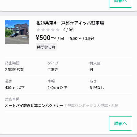
詳細へ
北26条東4 一戸邸☆アキッパ駐車場
0
/ 0件
¥500〜
/ 日
¥50〜 / 15分
時間貸し可
貸出時間
タイプ
再入庫
24時間営業
平置き
可
長さ
車幅
高さ
430cm 以下
240cm 以下
制限なし
対応車種
オートバイ
軽自動車
コンパクトカー
中型車
ワンボックス
大型車・SUV
詳細へ