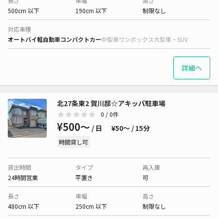
長さ
車幅
高さ
500cm 以下
190cm 以下
制限なし
対応車種
オートバイ
軽自動車
コンパクトカー
中型車
ワンボックス
大型車・SUV
詳細へ
北27条東2 賀川邸☆アキッパ駐車場
0
/ 0件
¥500〜
/ 日
¥50〜 / 15分
時間貸し可
貸出時間
タイプ
再入庫
24時間営業
平置き
可
長さ
車幅
高さ
480cm 以下
250cm 以下
制限なし