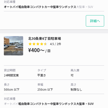
対応車種
オートバイ
軽自動車
コンパクトカー
中型車
ワンボックス
大型車・SUV
詳細へ
北30条東6丁目駐車場
4.5
/ 2件
¥400〜
/ 日
貸出時間
タイプ
再入庫
24時間営業
平置き
可
長さ
車幅
高さ
500cm 以下
250cm 以下
制限なし
対応車種
オートバイ
軽自動車
コンパクトカー
中型車
ワンボックス
大型車・SUV