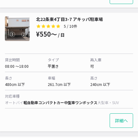
北22条東4丁目3-7 アキッパ駐車場
5
/ 10件
¥550〜
/ 日
貸出時間
タイプ
再入庫
08:00 〜18:00
平置き
可
長さ
車幅
高さ
480cm 以下
261.7cm 以下
240cm 以下
対応車種
オートバイ
軽自動車
コンパクトカー
中型車
ワンボックス
大型車・SUV
詳細へ