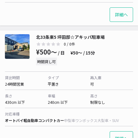
詳細へ
北33条東5 坪田邸☆アキッパ駐車場
0
/ 0件
¥500〜
/ 日
¥50〜 / 15分
時間貸し可
貸出時間
タイプ
再入庫
24時間営業
平置き
可
長さ
車幅
高さ
430cm 以下
240cm 以下
制限なし
対応車種
オートバイ
軽自動車
コンパクトカー
中型車
ワンボックス
大型車・SUV