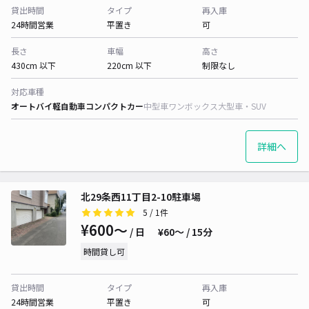
貸出時間
タイプ
再入庫
24時間営業
平置き
可
長さ
車幅
高さ
430cm 以下
220cm 以下
制限なし
対応車種
オートバイ
軽自動車
コンパクトカー
中型車
ワンボックス
大型車・SUV
詳細へ
北29条西11丁目2-10駐車場
5
/ 1件
¥600〜
/ 日
¥60〜 / 15分
時間貸し可
貸出時間
タイプ
再入庫
24時間営業
平置き
可