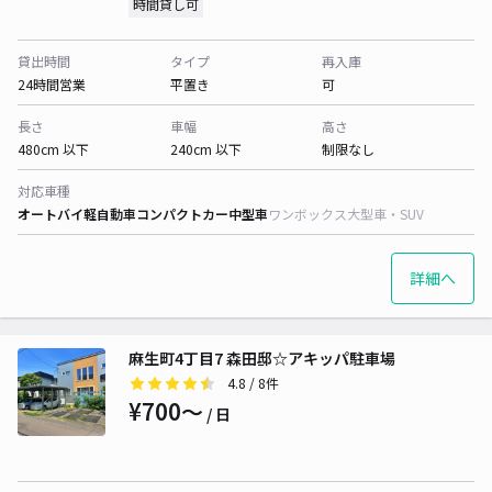
時間貸し可
貸出時間
タイプ
再入庫
24時間営業
平置き
可
長さ
車幅
高さ
480cm 以下
240cm 以下
制限なし
対応車種
オートバイ
軽自動車
コンパクトカー
中型車
ワンボックス
大型車・SUV
詳細へ
麻生町4丁目7 森田邸☆アキッパ駐車場
4.8
/ 8件
¥700〜
/ 日