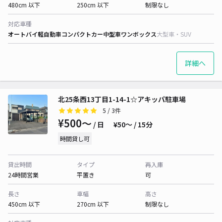
480cm 以下
250cm 以下
制限なし
対応車種
オートバイ
軽自動車
コンパクトカー
中型車
ワンボックス
大型車・SUV
詳細へ
北25条西13丁目1-14-1☆アキッパ駐車場
5
/ 3件
¥500〜
/ 日
¥50〜 / 15分
時間貸し可
貸出時間
タイプ
再入庫
24時間営業
平置き
可
長さ
車幅
高さ
450cm 以下
270cm 以下
制限なし