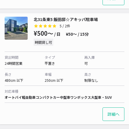
北31条東5 飯田邸☆アキッパ駐車場
5
/ 2件
¥500〜
/ 日
¥50〜 / 15分
時間貸し可
貸出時間
タイプ
再入庫
24時間営業
平置き
可
長さ
車幅
高さ
480cm 以下
250cm 以下
制限なし
対応車種
オートバイ
軽自動車
コンパクトカー
中型車
ワンボックス
大型車・SUV
詳細へ