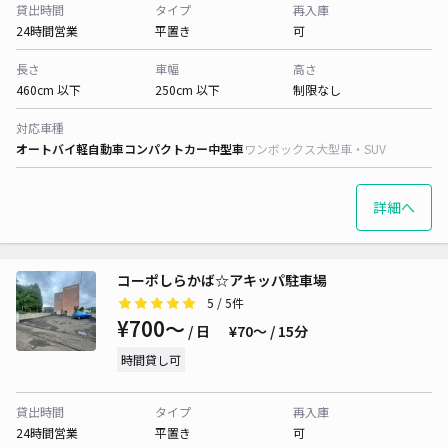
貸出時間
タイプ
再入庫
24時間営業
平置き
可
長さ
車幅
高さ
460cm 以下
250cm 以下
制限なし
対応車種
オートバイ
軽自動車
コンパクトカー
中型車
ワンボックス
大型車・SUV
詳細へ
コーポしらかば☆アキッパ駐車場
5
/ 5件
¥700〜
/ 日
¥70〜 / 15分
時間貸し可
貸出時間
タイプ
再入庫
24時間営業
平置き
可