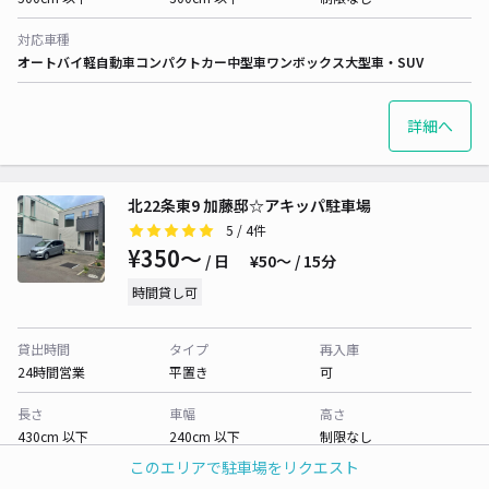
対応車種
オートバイ
軽自動車
コンパクトカー
中型車
ワンボックス
大型車・SUV
詳細へ
北22条東9 加藤邸☆アキッパ駐車場
5
/ 4件
¥350〜
/ 日
¥50〜 / 15分
時間貸し可
貸出時間
タイプ
再入庫
24時間営業
平置き
可
長さ
車幅
高さ
430cm 以下
240cm 以下
制限なし
このエリアで駐車場をリクエスト
対応車種