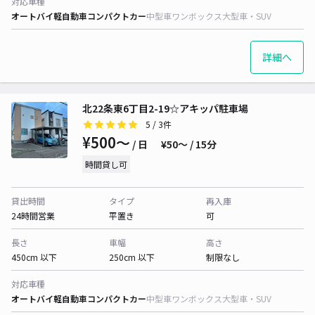
対応車種
オートバイ
軽自動車
コンパクトカー
中型車
ワンボックス
大型車・SUV
詳細へ
北22条東6丁目2-19☆アキッパ駐車場
5
/ 3件
¥500〜
/ 日
¥50〜 / 15分
時間貸し可
貸出時間
タイプ
再入庫
24時間営業
平置き
可
長さ
車幅
高さ
450cm 以下
250cm 以下
制限なし
対応車種
オートバイ
軽自動車
コンパクトカー
中型車
ワンボックス
大型車・SUV