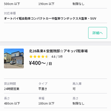
500cm 以下
190cm 以下
制限なし
対応車種
オートバイ
軽自動車
コンパクトカー
中型車
ワンボックス
大型車・SUV
詳細へ
北26条東4 安居院邸☆アキッパ駐車場
4.6
/ 5件
¥400〜
/ 日
貸出時間
タイプ
再入庫
24時間営業
平置き
可
長さ
車幅
高さ
480cm 以下
180cm 以下
制限なし