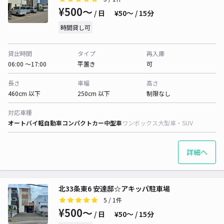
¥500〜
/ 日
¥50〜 / 15分
時間貸し可
貸出時間
タイプ
再入庫
06:00 〜17:00
平置き
可
長さ
車幅
高さ
460cm 以下
250cm 以下
制限なし
対応車種
オートバイ
軽自動車
コンパクトカー
中型車
ワンボックス
大型車・SUV
詳細へ
北33条東6 安達邸☆アキッパ駐車場
5
/ 1件
¥500〜
/ 日
¥50〜 / 15分