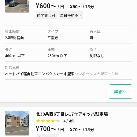
¥600〜
/ 日
¥60〜 / 15分
時間貸し可
当日予約不可
貸出時間
タイプ
再入庫
24時間営業
平置き
可
長さ
車幅
高さ
460cm 以下
250cm 以下
制限なし
対応車種
オートバイ
軽自動車
コンパクトカー
中型車
ワンボックス
大型車・SUV
詳細へ
北39条西6丁目1-17☆アキッパ駐車場
4
/ 4件
¥700〜
/ 日
¥70〜 / 15分