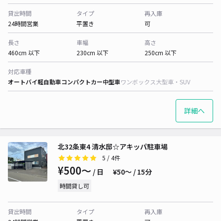
貸出時間
タイプ
再入庫
24時間営業
平置き
可
長さ
車幅
高さ
460cm 以下
230cm 以下
250cm 以下
対応車種
オートバイ
軽自動車
コンパクトカー
中型車
ワンボックス
大型車・SUV
詳細へ
北32条東4 清水邸☆アキッパ駐車場
5
/ 4件
¥500〜
/ 日
¥50〜 / 15分
時間貸し可
貸出時間
タイプ
再入庫