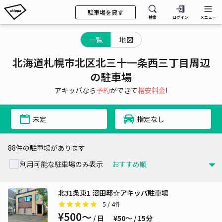
駐車場を貸す
検索
ログイン
メニュー
一覧
地図
北海道札幌市北区北三十一条西三丁目周辺
の駐車場
アキッパなら
予約
ができて
格安料金
!
未定
指定なし
88件の駐車場があります
利用可能な駐車場のみ表示
北31条東1 沼田邸☆アキッパ駐車場
5
/ 4件
¥500〜
/ 日
¥50〜 / 15分