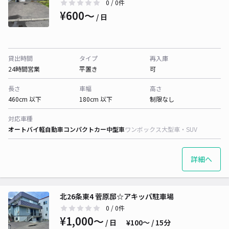
0
/ 0件
¥600〜
/ 日
貸出時間
タイプ
再入庫
24時間営業
平置き
可
長さ
車幅
高さ
460cm 以下
180cm 以下
制限なし
対応車種
オートバイ
軽自動車
コンパクトカー
中型車
ワンボックス
大型車・SUV
詳細へ
北26条東4 菅原邸☆アキッパ駐車場
0
/ 0件
¥1,000〜
/ 日
¥100〜 / 15分