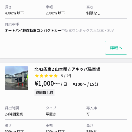
長さ
車幅
高さ
430cm 以下
230cm 以下
制限なし
対応車種
オートバイ
軽自動車
コンパクトカー
中型車
ワンボックス
大型車・SUV
詳細へ
北42条東2 山本邸☆アキッパ駐車場
5
/ 2件
¥1,000〜
/ 日
¥100〜 / 15分
時間貸し可
貸出時間
タイプ
再入庫
24時間営業
平置き
可
長さ
車幅
高さ
500cm 以下
300cm 以下
制限なし