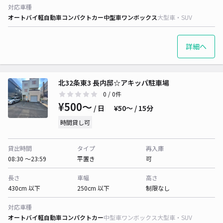
対応車種
オートバイ
軽自動車
コンパクトカー
中型車
ワンボックス
大型車・SUV
詳細へ
北32条東3 長内邸☆アキッパ駐車場
0
/ 0件
¥500〜
/ 日
¥50〜 / 15分
時間貸し可
貸出時間
タイプ
再入庫
08:30 〜23:59
平置き
可
長さ
車幅
高さ
430cm 以下
250cm 以下
制限なし
対応車種
オートバイ
軽自動車
コンパクトカー
中型車
ワンボックス
大型車・SUV