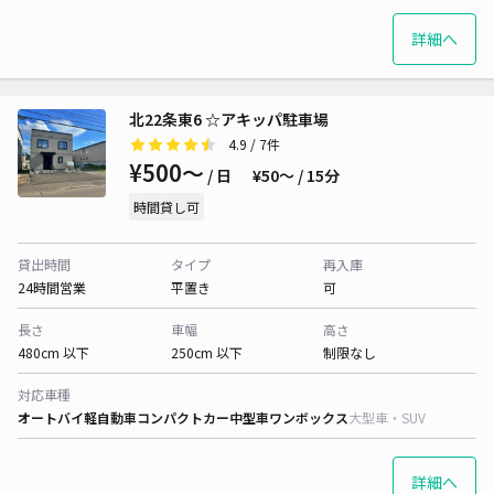
詳細へ
北22条東6 ☆アキッパ駐車場
4.9
/ 7件
¥500〜
/ 日
¥50〜 / 15分
時間貸し可
貸出時間
タイプ
再入庫
24時間営業
平置き
可
長さ
車幅
高さ
480cm 以下
250cm 以下
制限なし
対応車種
オートバイ
軽自動車
コンパクトカー
中型車
ワンボックス
大型車・SUV
詳細へ