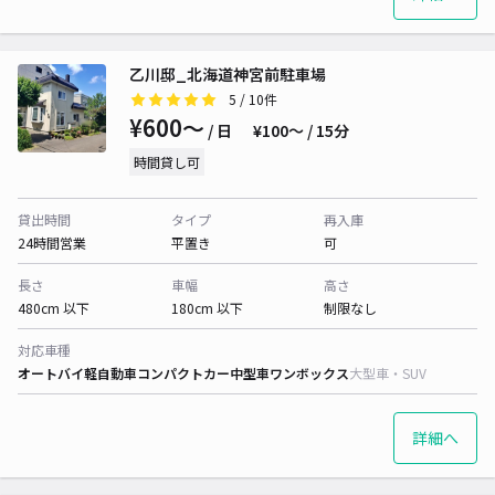
乙川邸_北海道神宮前駐車場
5
/ 10件
¥600〜
/ 日
¥100〜 / 15分
時間貸し可
貸出時間
タイプ
再入庫
24時間営業
平置き
可
長さ
車幅
高さ
480cm 以下
180cm 以下
制限なし
対応車種
オートバイ
軽自動車
コンパクトカー
中型車
ワンボックス
大型車・SUV
詳細へ