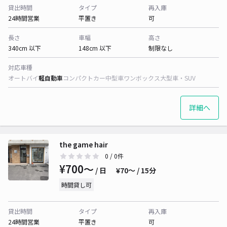
貸出時間
タイプ
再入庫
24時間営業
平置き
可
長さ
車幅
高さ
340cm 以下
148cm 以下
制限なし
対応車種
オートバイ
軽自動車
コンパクトカー
中型車
ワンボックス
大型車・SUV
詳細へ
the game hair
0
/ 0件
¥700〜
/ 日
¥70〜 / 15分
時間貸し可
貸出時間
タイプ
再入庫
24時間営業
平置き
可