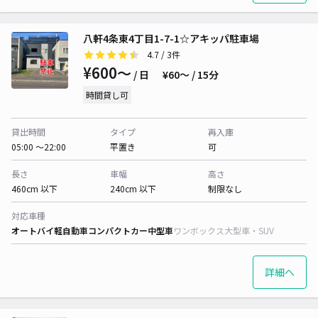
八軒4条東4丁目1-7-1☆アキッパ駐車場
4.7
/ 3件
¥600〜
/ 日
¥60〜 / 15分
時間貸し可
貸出時間
タイプ
再入庫
05:00 〜22:00
平置き
可
長さ
車幅
高さ
460cm 以下
240cm 以下
制限なし
対応車種
オートバイ
軽自動車
コンパクトカー
中型車
ワンボックス
大型車・SUV
詳細へ