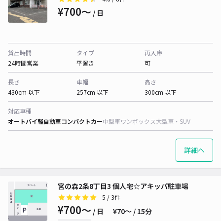
¥700〜
/ 日
貸出時間
タイプ
再入庫
24時間営業
平置き
可
長さ
車幅
高さ
430cm 以下
257cm 以下
300cm 以下
対応車種
オートバイ
軽自動車
コンパクトカー
中型車
ワンボックス
大型車・SUV
詳細へ
宮の森2条8丁目3 個人宅☆アキッパ駐車場
5
/ 3件
¥700〜
/ 日
¥70〜 / 15分