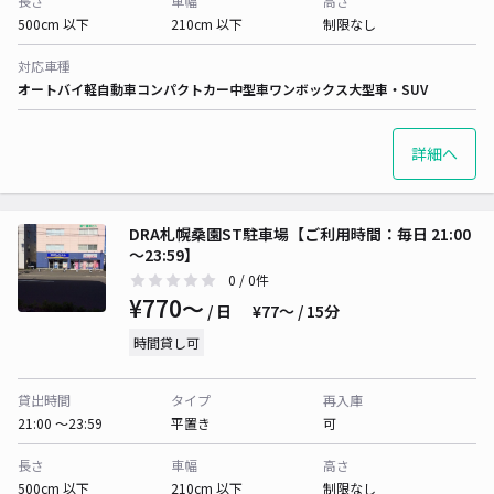
長さ
車幅
高さ
500cm 以下
210cm 以下
制限なし
対応車種
オートバイ
軽自動車
コンパクトカー
中型車
ワンボックス
大型車・SUV
詳細へ
DRA札幌桑園ST駐車場【ご利用時間：毎日 21:00
～23:59】
0
/ 0件
¥770〜
/ 日
¥77〜 / 15分
時間貸し可
貸出時間
タイプ
再入庫
21:00 〜23:59
平置き
可
長さ
車幅
高さ
500cm 以下
210cm 以下
制限なし