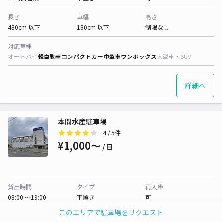
長さ
車幅
高さ
480cm 以下
180cm 以下
制限なし
対応車種
オートバイ
軽自動車
コンパクトカー
中型車
ワンボックス
大型車・SUV
詳細へ
本間水産駐車場
4
/ 5件
¥1,000〜
/ 日
貸出時間
タイプ
再入庫
08:00 〜19:00
平置き
可
このエリアで駐車場をリクエスト
長さ
車幅
高さ