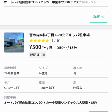
オートバイ
軽自動車
コンパクトカー
中型車
ワンボックス
大型車・SUV
詳細へ
宮の森4条4丁目1-20☆アキッパ駐車場
5
/ 4件
¥500〜
/ 日
¥50〜 / 15分
時間貸し可
貸出時間
タイプ
再入庫
24時間営業
平置き
可
長さ
車幅
高さ
500cm 以下
300cm 以下
制限なし
対応車種
オートバイ
軽自動車
コンパクトカー
中型車
ワンボックス
大型車・SUV