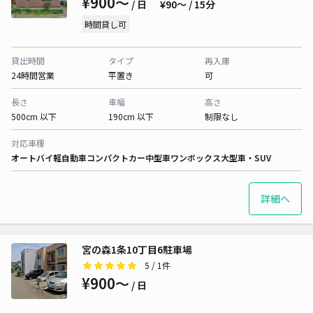
¥900〜
/ 日
¥90〜 / 15分
時間貸し可
貸出時間
タイプ
再入庫
24時間営業
平置き
可
長さ
車幅
高さ
500cm 以下
190cm 以下
制限なし
対応車種
オートバイ
軽自動車
コンパクトカー
中型車
ワンボックス
大型車・SUV
詳細へ
宮の森1条10丁目6駐車場
5
/ 1件
¥900〜
/ 日