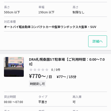
長さ
車幅
高さ
500cm 以下
190cm 以下
制限なし
対応車種
オートバイ
軽自動車
コンパクトカー
中型車
ワンボックス
大型車・SUV
詳細へ
DRA札幌桑園ST駐車場【ご利用時間：0:00～7:0
0】
0
/ 0件
¥770〜
/ 日
¥77〜 / 15分
時間貸し可
貸出時間
タイプ
再入庫
00:00 〜07:00
平置き
可