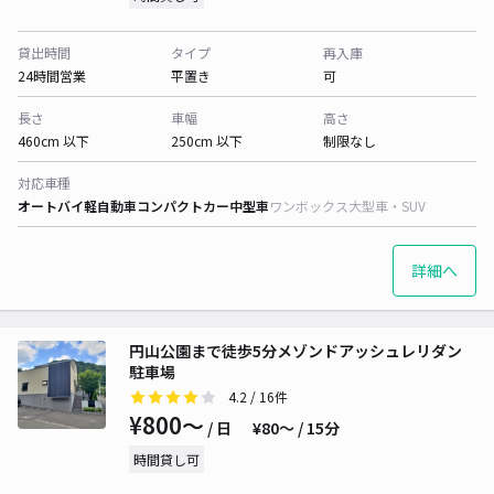
貸出時間
タイプ
再入庫
24時間営業
平置き
可
長さ
車幅
高さ
460cm 以下
250cm 以下
制限なし
対応車種
オートバイ
軽自動車
コンパクトカー
中型車
ワンボックス
大型車・SUV
詳細へ
円山公園まで徒歩5分メゾンドアッシュレリダン
駐車場
4.2
/ 16件
¥800〜
/ 日
¥80〜 / 15分
時間貸し可