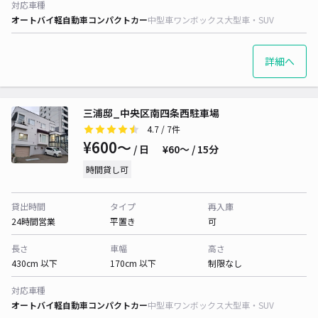
対応車種
オートバイ
軽自動車
コンパクトカー
中型車
ワンボックス
大型車・SUV
詳細へ
三浦邸_中央区南四条西駐車場
4.7
/ 7件
¥600〜
/ 日
¥60〜 / 15分
時間貸し可
貸出時間
タイプ
再入庫
24時間営業
平置き
可
長さ
車幅
高さ
430cm 以下
170cm 以下
制限なし
対応車種
オートバイ
軽自動車
コンパクトカー
中型車
ワンボックス
大型車・SUV