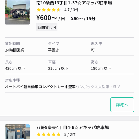
南10条西13丁目1-37☆アキッパ駐車場
4.7
/ 3件
¥600〜
/ 日
¥60〜 / 15分
時間貸し可
貸出時間
タイプ
再入庫
24時間営業
平置き
可
長さ
車幅
高さ
430cm 以下
210cm 以下
180cm 以下
対応車種
オートバイ
軽自動車
コンパクトカー
中型車
ワンボックス
大型車・SUV
詳細へ
八軒5条東4丁目4-6☆アキッパ駐車場
5
/ 2件