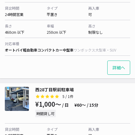
貸出時間
タイプ
再入庫
24時間営業
平置き
可
長さ
車幅
高さ
460cm 以下
250cm 以下
制限なし
対応車種
オートバイ
軽自動車
コンパクトカー
中型車
ワンボックス
大型車・SUV
詳細へ
西28丁目駅前駐車場
5
/ 1件
¥1,000〜
/ 日
¥60〜 / 15分
時間貸し可
貸出時間
タイプ
再入庫