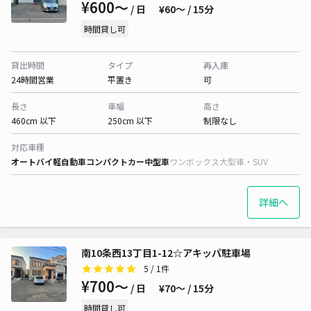
¥600〜
/ 日
¥60〜 / 15分
時間貸し可
貸出時間
タイプ
再入庫
24時間営業
平置き
可
長さ
車幅
高さ
460cm 以下
250cm 以下
制限なし
対応車種
オートバイ
軽自動車
コンパクトカー
中型車
ワンボックス
大型車・SUV
詳細へ
南10条西13丁目1-12☆アキッパ駐車場
5
/ 1件
¥700〜
/ 日
¥70〜 / 15分
時間貸し可