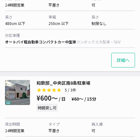
24時間営業
平置き
可
長さ
車幅
高さ
480cm 以下
250cm 以下
制限なし
対応車種
オートバイ
軽自動車
コンパクトカー
中型車
ワンボックス
大型車・SUV
詳細へ
和歌邸_中央区南8条駐車場
5
/ 3件
¥600〜
/ 日
¥60〜 / 15分
時間貸し可
貸出時間
タイプ
再入庫
24時間営業
平置き
可