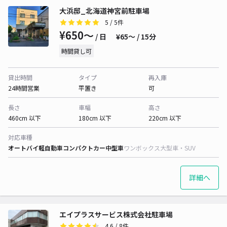
大浜邸_北海道神宮前駐車場
5
/ 5件
¥650〜
/ 日
¥65〜 / 15分
時間貸し可
貸出時間
タイプ
再入庫
24時間営業
平置き
可
長さ
車幅
高さ
460cm 以下
180cm 以下
220cm 以下
対応車種
オートバイ
軽自動車
コンパクトカー
中型車
ワンボックス
大型車・SUV
詳細へ
エイプラスサービス株式会社駐車場
4.6
/ 8件