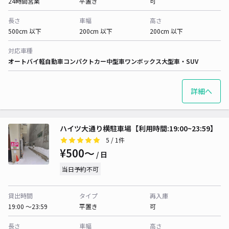
24時間営業
平置き
可
長さ
車幅
高さ
500cm 以下
200cm 以下
200cm 以下
対応車種
オートバイ
軽自動車
コンパクトカー
中型車
ワンボックス
大型車・SUV
詳細へ
ハイツ大通り横駐車場【利用時間:19:00~23:59】
5
/ 1件
¥500〜
/ 日
当日予約不可
貸出時間
タイプ
再入庫
19:00 〜23:59
平置き
可
長さ
車幅
高さ