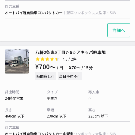
対応車種
オートバイ
軽自動車
コンパクトカー
中型車
ワンボックス
大型車・SUV
詳細へ
八軒2条東5丁目7-6☆アキッパ駐車場
4.5
/ 2件
¥700〜
/ 日
¥70〜 / 15分
時間貸し可
当日予約不可
貸出時間
タイプ
再入庫
24時間営業
平置き
可
長さ
車幅
高さ
460cm 以下
230cm 以下
220cm 以下
対応車種
オートバイ
軽自動車
コンパクトカー
中型車
ワンボックス
大型車・SUV