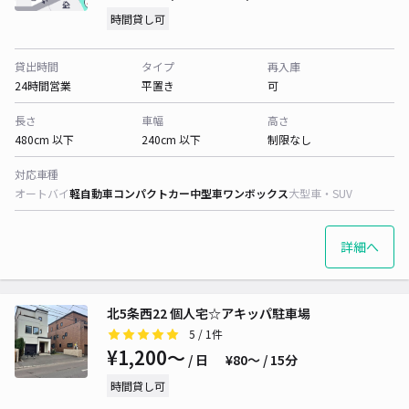
時間貸し可
貸出時間
タイプ
再入庫
24時間営業
平置き
可
長さ
車幅
高さ
480cm 以下
240cm 以下
制限なし
対応車種
オートバイ
軽自動車
コンパクトカー
中型車
ワンボックス
大型車・SUV
詳細へ
北5条西22 個人宅☆アキッパ駐車場
5
/ 1件
¥1,200〜
/ 日
¥80〜 / 15分
時間貸し可