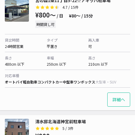
宮の森1条11丁目5-22☆アキッパ駐車場
4.7
/ 15件
¥800〜
/ 日
¥80〜 / 15分
時間貸し可
貸出時間
タイプ
再入庫
24時間営業
平置き
可
長さ
車幅
高さ
480cm 以下
250cm 以下
210cm 以下
対応車種
オートバイ
軽自動車
コンパクトカー
中型車
ワンボックス
大型車・SUV
詳細へ
清水邸北海道神宮前駐車場
5
/ 3件