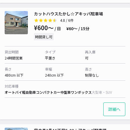
カットハウスたかし☆アキッパ駐車場
4.8
/ 6件
¥600〜
/ 日
¥60〜 / 15分
時間貸し可
貸出時間
タイプ
再入庫
24時間営業
平置き
可
長さ
車幅
高さ
480cm 以下
240cm 以下
制限なし
対応車種
オートバイ
軽自動車
コンパクトカー
中型車
ワンボックス
大型車・SUV
詳細へ