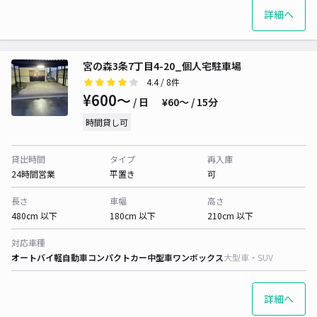
詳細へ
宮の森3条7丁目4-20_個人宅駐車場
4.4
/ 8件
¥600〜
/ 日
¥60〜 / 15分
時間貸し可
貸出時間
タイプ
再入庫
24時間営業
平置き
可
長さ
車幅
高さ
480cm 以下
180cm 以下
210cm 以下
対応車種
オートバイ
軽自動車
コンパクトカー
中型車
ワンボックス
大型車・SUV
詳細へ