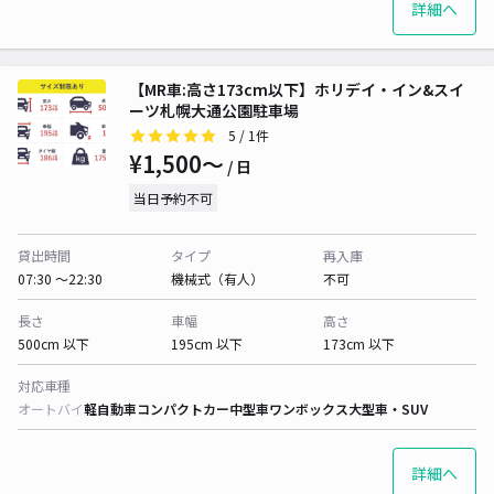
詳細へ
【MR車:高さ173cm以下】ホリデイ・イン&スイ
ーツ札幌大通公園駐車場
5
/ 1件
¥1,500〜
/ 日
当日予約不可
貸出時間
タイプ
再入庫
07:30 〜22:30
機械式（有人）
不可
長さ
車幅
高さ
500cm 以下
195cm 以下
173cm 以下
対応車種
オートバイ
軽自動車
コンパクトカー
中型車
ワンボックス
大型車・SUV
詳細へ