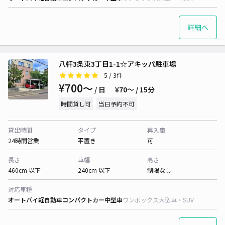
詳細へ
八軒3条東3丁目1-1☆アキッパ駐車場
5
/ 3件
¥700〜
/ 日
¥70〜 / 15分
時間貸し可
当日予約不可
貸出時間
タイプ
再入庫
24時間営業
平置き
可
長さ
車幅
高さ
460cm 以下
240cm 以下
制限なし
対応車種
オートバイ
軽自動車
コンパクトカー
中型車
ワンボックス
大型車・SUV