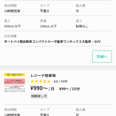
貸出時間
タイプ
再入庫
24時間営業
平置き
可
長さ
車幅
高さ
500cm 以下
190cm 以下
制限なし
対応車種
オートバイ
軽自動車
コンパクトカー
中型車
ワンボックス
大型車・SUV
詳細へ
レジーナ駐車場
4.8
/ 69件
¥990〜
/ 日
¥99〜 / 15分
時間貸し可
貸出時間
タイプ
再入庫
24時間営業
平置き
可