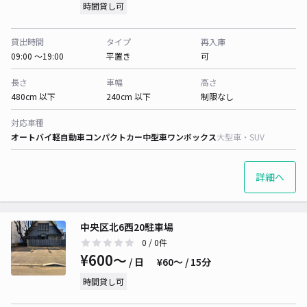
時間貸し可
貸出時間
タイプ
再入庫
09:00 〜19:00
平置き
可
長さ
車幅
高さ
480cm 以下
240cm 以下
制限なし
対応車種
オートバイ
軽自動車
コンパクトカー
中型車
ワンボックス
大型車・SUV
詳細へ
中央区北6西20駐車場
0
/ 0件
¥600〜
/ 日
¥60〜 / 15分
時間貸し可