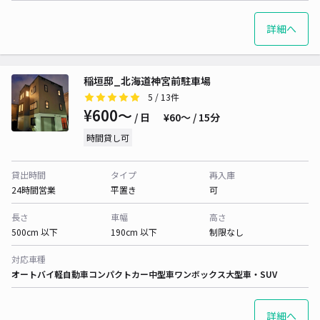
詳細へ
稲垣邸_北海道神宮前駐車場
5
/ 13件
¥600〜
/ 日
¥60〜 / 15分
時間貸し可
貸出時間
タイプ
再入庫
24時間営業
平置き
可
長さ
車幅
高さ
500cm 以下
190cm 以下
制限なし
対応車種
オートバイ
軽自動車
コンパクトカー
中型車
ワンボックス
大型車・SUV
詳細へ