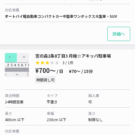
対応車種
オートバイ
軽自動車
コンパクトカー
中型車
ワンボックス
大型車・SUV
詳細へ
宮の森2条8丁目3 月極☆アキッパ駐車場
3
/ 1件
¥700〜
/ 日
¥70〜 / 15分
時間貸し可
貸出時間
タイプ
再入庫
24時間営業
平置き
可
長さ
車幅
高さ
480cm 以下
230cm 以下
制限なし
対応車種