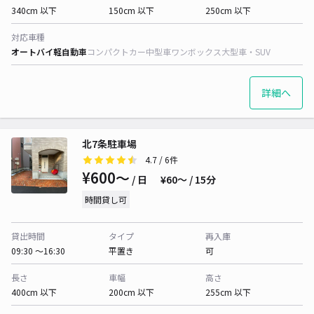
340cm 以下
150cm 以下
250cm 以下
対応車種
オートバイ
軽自動車
コンパクトカー
中型車
ワンボックス
大型車・SUV
詳細へ
北7条駐車場
4.7
/ 6件
¥600〜
/ 日
¥60〜 / 15分
時間貸し可
貸出時間
タイプ
再入庫
09:30 〜16:30
平置き
可
長さ
車幅
高さ
400cm 以下
200cm 以下
255cm 以下