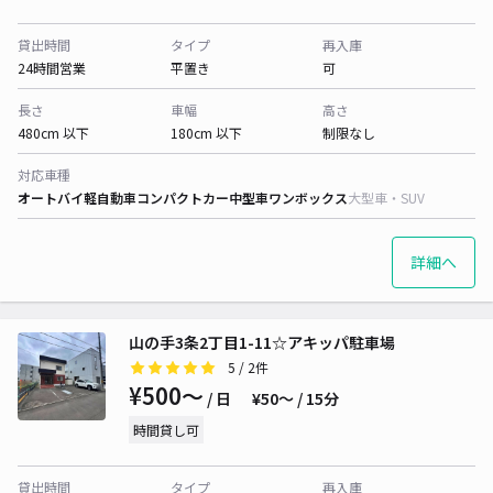
貸出時間
タイプ
再入庫
24時間営業
平置き
可
長さ
車幅
高さ
480cm 以下
180cm 以下
制限なし
対応車種
オートバイ
軽自動車
コンパクトカー
中型車
ワンボックス
大型車・SUV
詳細へ
山の手3条2丁目1-11☆アキッパ駐車場
5
/ 2件
¥500〜
/ 日
¥50〜 / 15分
時間貸し可
貸出時間
タイプ
再入庫