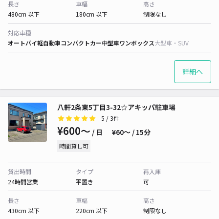
長さ
車幅
高さ
480cm 以下
180cm 以下
制限なし
対応車種
オートバイ
軽自動車
コンパクトカー
中型車
ワンボックス
大型車・SUV
詳細へ
八軒2条東5丁目3-32☆アキッパ駐車場
5
/ 3件
¥600〜
/ 日
¥60〜 / 15分
時間貸し可
貸出時間
タイプ
再入庫
24時間営業
平置き
可
長さ
車幅
高さ
430cm 以下
220cm 以下
制限なし