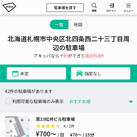
駐車場を貸す
検索
ログイン
メニュー
一覧
地図
北海道札幌市中央区北四条西二十三丁目周
辺の駐車場
アキッパなら
予約
ができて
格安料金
!
未定
指定なし
42件の駐車場があります
利用可能な駐車場のみ表示
第23松井ビル駐車場
4
/ 2件
¥700〜
/ 日
¥70〜 / 15分