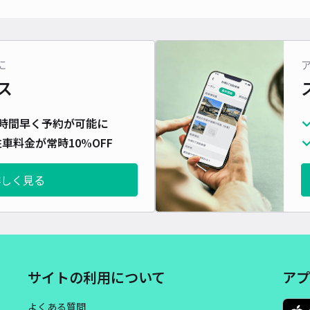
長さ
対応
に
ス
DR
時間早く予約が可能に
車料金が常時10%OFF
¥7
時間
詳しく見る
貸出
長さ
対応
サイトの利用について
アプ
よくある質問