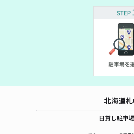
¥ 600~
¥ 600~
¥ 600~
¥ 700~
北海道札
日貸し駐車