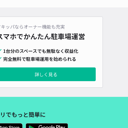
500cm 以下
車幅
210cm 以下
高さ
制限なし
車種
オートバイ
軽自動車
コンパクトカー
中型車
ワンボックス
大型車・SUV
アキッパならオーナー機能も充実
詳細へ
スマホでかんたん
駐車場運営
A札幌桑園ST駐車場【ご利用時間：毎日 21:00～23:59】
1台分のスペースでも無駄なく収益化
0
/ 0件
完全無料で駐車場運用を始められる
70〜
/ 日
¥77〜 / 15分
貸し可
詳しく見る
時間
21:00 〜23:59
タイプ
平置き
再入庫
可
500cm 以下
車幅
210cm 以下
高さ
制限なし
車種
オートバイ
軽自動車
コンパクトカー
中型車
ワンボックス
大型車・SUV
リでもっと簡単に
詳細へ