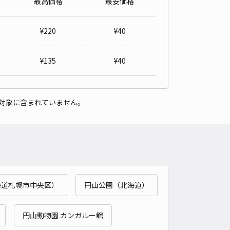
最高価格
最安価格
生命札幌共同ビル駐車場 高さ160cm以下【平日】8:00～21:00
¥
220
¥
40
5
/ 2件
,700〜
/ 日
¥
135
¥
40
予約不可
時間
08:00 〜21:00
タイプ
機械式（有人）
再入庫
不可
対象に含まれていません。
490cm 以下
車幅
185cm 以下
高さ
160cm 以下
車種
オートバイ
軽自動車
コンパクトカー
中型車
ワンボックス
大型車・SUV
詳細へ
海道札幌市中央区）
円山公園（北海道）
区北6西20駐車場
0
/ 0件
円山動物園 カンガルー館
00〜
/ 日
¥60〜 / 15分