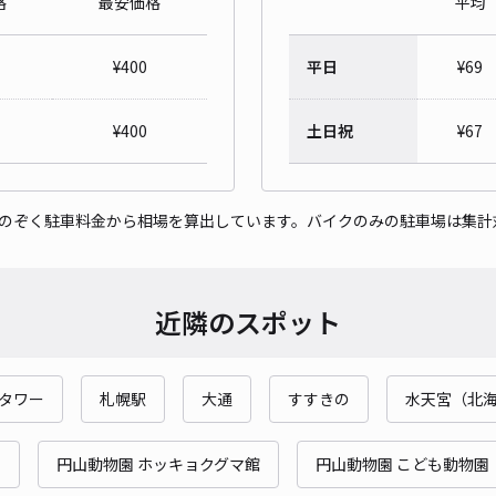
格
最安価格
平均
大樹
¥
400
平日
¥
69
¥1
¥
400
土日祝
¥
67
当日
貸出
をのぞく駐車料金から相場を算出しています。バイクのみの駐車場は集計
長さ
対応
近隣のスポット
Rタワー
札幌駅
大通
すすきの
水天宮（北
中央
園
円山動物園 ホッキョクグマ館
円山動物園 こども動物園
¥6