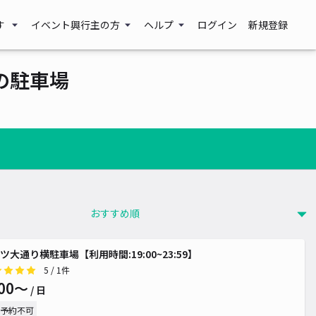
す
イベント興行主の方
ヘルプ
ログイン
新規登録
の駐車場
00~
00~
ツ大通り横駐車場【利用時間:19:00~23:59】
5
/ 1件
00〜
/ 日
予約不可