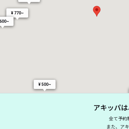
¥ 770~
 600~
¥ 500~
アキッパは
全て予約
また、ア