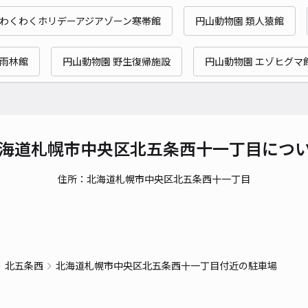
時間
 わくわくホリデーアジアゾーン寒帯館
円山動物園 類人猿館
貸出
帯雨林館
円山動物園 野生復帰施設
円山動物園 エゾヒグマ
長さ
対応
海道札幌市中央区北五条西十一丁目につ
住所：北海道札幌市中央区北五条西十一丁目
DR
¥7
時間
北五条西
北海道札幌市中央区北五条西十一丁目付近の駐車場
貸出