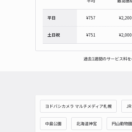
平均
最高価
平日
¥
757
¥
2,200
土日祝
¥
751
¥
2,000
過去1週間のサービス料
ヨドバシカメラ マルチメディア札幌
J
中島公園
北海道神宮
円山動物