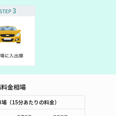
車種
オートバイ
軽自動車
コンパクトカー
中型車
ワンボックス
大型車・SUV
詳細へ
R車:高さ173cm以下】ホリデイ・イン&スイーツ札幌大通公園駐車
5
/ 1件
,500〜
/ 日
予約不可
時間
07:30 〜22:30
タイプ
機械式（有人）
再入庫
不可
場料金相場
500cm 以下
車幅
195cm 以下
高さ
173cm 以下
車種
オートバイ
軽自動車
コンパクトカー
中型車
ワンボックス
大型車・SUV
車場（15分あたりの料金）
詳細へ