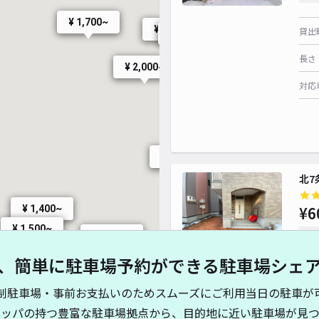
¥ 1,900~
¥ 1,700~
¥ 1,550~
貸出
¥ 1,500~
¥ 2,000~
長さ
¥ 2,000~
対応
¥ 1,700~
北7
¥6
¥ 1,400~
¥ 1,500~
時間
¥ 1,500~
、簡単に駐車場予約ができる駐車場シェ
貸出
¥ 800~
¥ 1,200~
制駐車場・事前お支払いのためスムーズにご利用当日の駐車が
長さ
¥ 1,200~
キッパの持つ豊富な駐車場拠点から、目的地に近い駐車場が見つ