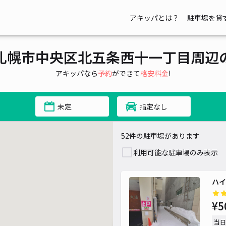
アキッパとは？
駐車場を貸
¥ 500~
¥ 500~
札幌市中央区北五条西十一丁目周辺
アキッパなら
予約
ができて
格安料金
!
未定
指定なし
¥ 4
¥ 4
52件の駐車場があります
¥ 800~
利用可能な駐車場のみ表示
ハイ
¥5
当日