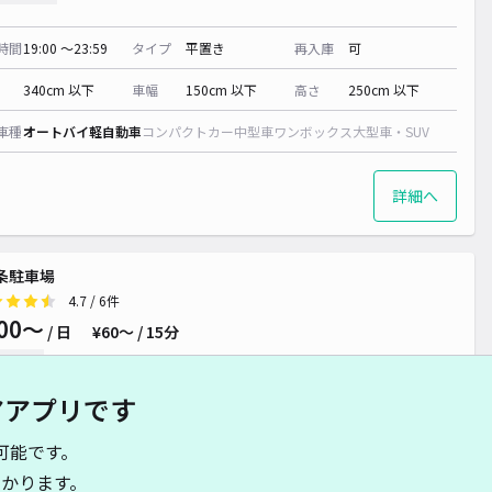
時間
19:00 〜23:59
タイプ
平置き
再入庫
可
340cm 以下
車幅
150cm 以下
高さ
250cm 以下
車種
オートバイ
軽自動車
コンパクトカー
中型車
ワンボックス
大型車・SUV
詳細へ
条駐車場
4.7
/ 6件
00〜
/ 日
¥60〜 / 15分
貸し可
アアプリです
時間
09:30 〜16:30
タイプ
平置き
再入庫
可
可能です。
400cm 以下
車幅
200cm 以下
高さ
255cm 以下
かります。