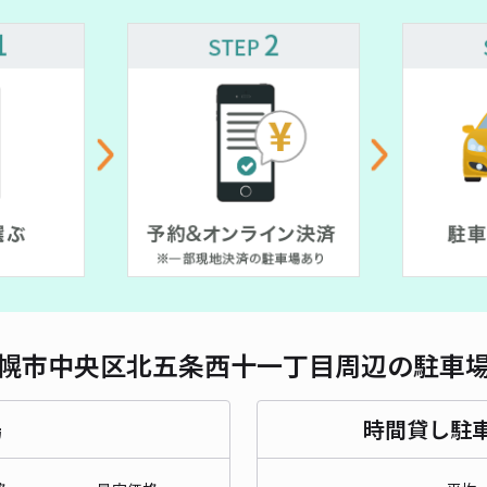
対応
¥ 990~
【M
場
¥1
¥ 500~
当日
貸出
幌市中央区北五条西十一丁目周辺の駐車
長さ
対応
場
時間貸し駐