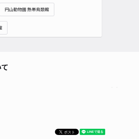
貸し可
円山動物園 熱帯鳥類館
時間
24時間営業
タイプ
平置き
再入庫
可
館
340cm 以下
車幅
148cm 以下
高さ
制限なし
車種
オートバイ
軽自動車
コンパクトカー
中型車
ワンボックス
大型車・SUV
いて
詳細へ
A札幌桑園ST駐車場【ご利用時間：0:00～7:00】
0
/ 0件
70〜
/ 日
¥77〜 / 15分
貸し可
時間
00:00 〜07:00
タイプ
平置き
再入庫
可