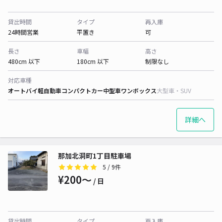
貸出時間
タイプ
再入庫
24時間営業
平置き
可
長さ
車幅
高さ
480cm 以下
180cm 以下
制限なし
対応車種
オートバイ
軽自動車
コンパクトカー
中型車
ワンボックス
大型車・SUV
詳細へ
那加北洞町1丁目駐車場
5
/ 9件
¥200〜
/ 日
貸出時間
タイプ
再入庫