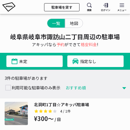
駐車場を貸す
検索
ログイン
メニュー
一覧
地図
岐阜県岐阜市諏訪山二丁目周辺の駐車場
アキッパなら
予約
ができて
格安料金
!
未定
指定なし
3件の駐車場があります
利用可能な駐車場のみ表示
北洞町1丁目‪‪☆アキッパ駐車場
4
/ 1件
¥300〜
/ 日