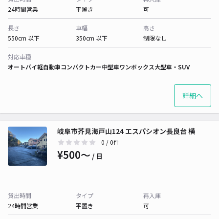
24時間営業
平置き
可
長さ
車幅
高さ
550cm 以下
350cm 以下
制限なし
対応車種
オートバイ
軽自動車
コンパクトカー
中型車
ワンボックス
大型車・SUV
詳細へ
岐阜市芥見海戸山124 エスパシオン長良台 横
0
/ 0件
¥500〜
/ 日
貸出時間
タイプ
再入庫
24時間営業
平置き
可