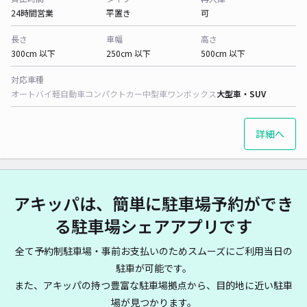
24時間営業
平置き
可
長さ
車幅
高さ
300cm 以下
250cm 以下
500cm 以下
対応車種
オートバイ
軽自動車
コンパクトカー
中型車
ワンボックス
大型車・SUV
詳細へ
アキッパは、簡単に駐車場予約ができ
る駐車場シェアアプリです
全て予約制駐車場・事前お支払いのためスムーズにご利用当日の
駐車が可能です。
また、アキッパの持つ豊富な駐車場拠点から、目的地に近い駐車
場が見つかります。