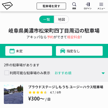
駐車場を貸す
検索
ログイン
メニュー
一覧
地図
岐阜県美濃市松栄町四丁目周辺の駐車場
アキッパなら
予約
ができて
格安料金
!
未定
指定なし
2件の駐車場があります
利用可能な駐車場のみ表示
プラウドステージしもうち ユージーハウス駐車場
4.7
/ 6件
¥300〜
/ 日