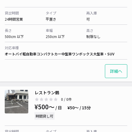
貸出時間
タイプ
再入庫
24時間営業
平置き
可
長さ
車幅
高さ
500cm 以下
250cm 以下
制限なし
対応車種
オートバイ
軽自動車
コンパクトカー
中型車
ワンボックス
大型車・SUV
詳細へ
レストラン鶴
0
/ 0件
¥500〜
/ 日
¥50〜 / 15分
時間貸し可
貸出時間
タイプ
再入庫