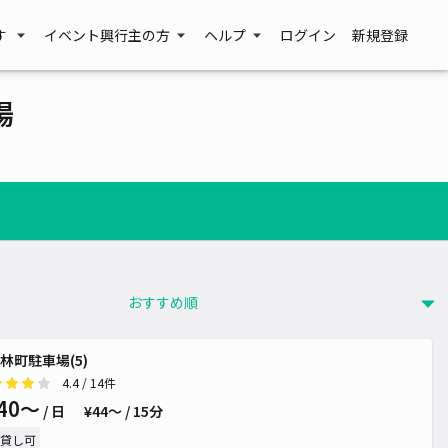
す
イベント興行主の方
ヘルプ
ログイン
新規登録
場
林町駐車場(5)
4.4
/ 14件
40〜
/ 日
¥44〜 / 15分
貸し可