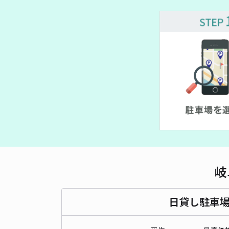
岐
日貸し駐車