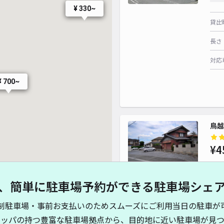
¥ 330~
貸出
長さ
対応
¥ 700~
鳥越
¥4
、簡単に駐車場予約ができる駐車場シェ
貸出
制駐車場・事前お支払いのためスムーズにご利用当日の駐車が
長さ
キッパの持つ豊富な駐車場拠点から、目的地に近い駐車場が見つ