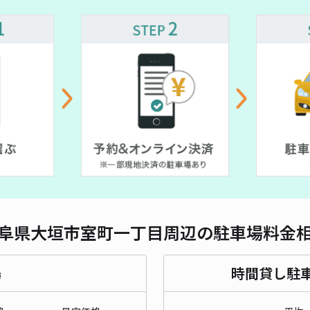
対応
大垣
¥7
時間
貸出
長さ
阜県大垣市室町一丁目周辺の駐車場料金
対応
場
時間貸し駐