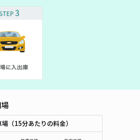
車種
オートバイ
軽自動車
コンパクトカー
中型車
ワンボックス
大型車・SUV
詳細へ
市南頬駐車場
5
/ 1件
00〜
/ 日
¥100〜 / 15分
貸し可
時間
24時間営業
タイプ
平置き
再入庫
可
500cm 以下
車幅
250cm 以下
高さ
250cm 以下
相場
車種
オートバイ
軽自動車
コンパクトカー
中型車
ワンボックス
大型車・SUV
車場（15分あたりの料金）
詳細へ