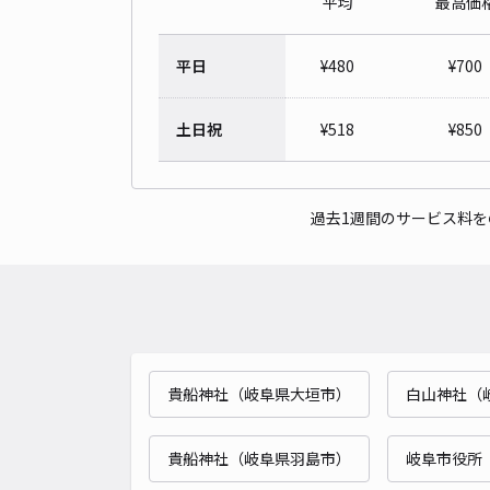
平均
最高価
平日
¥
480
¥
700
土日祝
¥
518
¥
850
過去1週間のサービス料
貴船神社（岐阜県大垣市）
白山神社（
貴船神社（岐阜県羽島市）
岐阜市役所