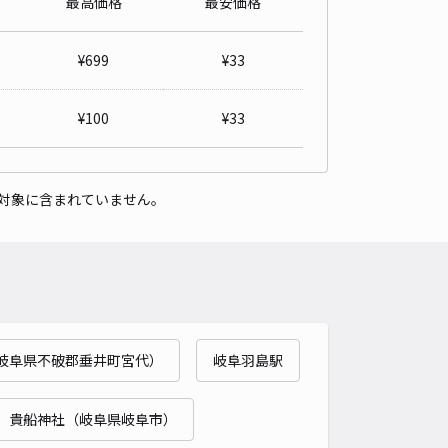
最高価格
最安価格
クショップ24駐車場 Bブロック
4.2
/ 9件
¥
699
¥
33
30〜
/ 日
¥33〜 / 15分
貸し可
¥
100
¥
33
時間
24時間営業
タイプ
平置き
再入庫
可
対象に含まれていません。
500cm 以下
車幅
190cm 以下
高さ
制限なし
車種
オートバイ
軽自動車
コンパクトカー
中型車
ワンボックス
大型車・SUV
詳細へ
岐阜県不破郡垂井町宮代）
岐阜羽島駅
貴船神社（岐阜県岐阜市）