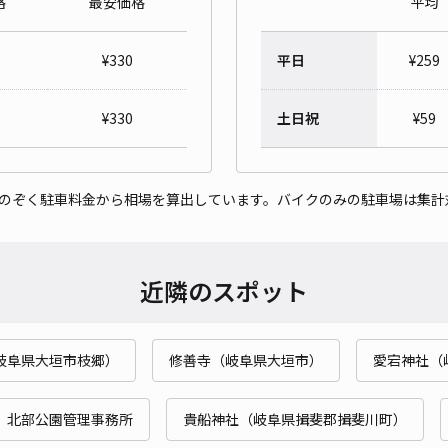
格
最安価格
平均
ワー
¥
330
平日
¥
259
¥3
時間
¥
330
土日祝
¥
59
貸出
をのぞく駐車料金から相場を算出しています。バイクのみの駐車場は集計
長さ
対応
近隣のスポット
岐阜県大垣市枝郷）
修善寺（岐阜県大垣市）
愛宕神社（
 北部公園管理事務所
貴船神社（岐阜県揖斐郡揖斐川町）