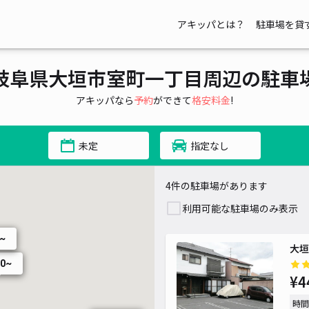
アキッパとは？
駐車場を貸
岐阜県大垣市室町一丁目周辺の駐車
アキッパなら
予約
ができて
格安料金
!
未定
指定なし
4件の駐車場があります
利用可能な駐車場のみ表示
0~
大垣
40~
¥4
時間