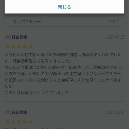
車種ごとの利用実績
閉じる
軽自動車
322
件
コンパクトカー
178
件
軽自動車
2025/8/15
入り組んだ住宅街にあり駐車場前の道路は道幅が狭く心配でした
が、軽自動車難なく駐車できました。
思ったより車通りが多い道路です。出庫時、バッグ駐車の場合は
左方の見通しが悪いですが向かいの住宅塀に小さなカーブミラー
が設置されており左側から来た自転車にすぐ気付くことができま
した。
このたびはありがとうございました！
軽自動車
2022/11/6