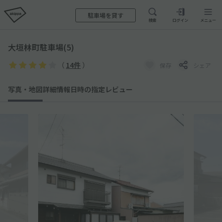
駐車場を貸す
検索
ログイン
メニュー
大垣林町駐車場(5)
（
14件
）
保存
シェア
写真・地図
詳細情報
日時の指定
レビュー