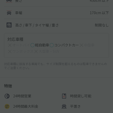
430cm 以下
長さ
170cm 以下
車幅
制限なし
高さ / 車下 / タイヤ幅 /
重さ
対応車種
オートバイ
軽自動車
コンパクトカー
中型車
ワンボックス
大型車・SUV
対応車種に該当する車両でも、サイズ制限を超えるものは駐車できませんの
でご注意ください。
特徴
24時間営業
時間貸し可能
24時間最大料金
平置き