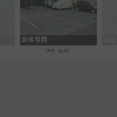
1
枚目 （
全
2
枚
）