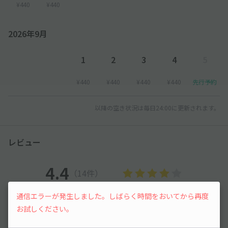
¥440
¥440
2026年9月
1
2
3
4
5
¥440
¥440
¥440
¥440
先行予約
以降の空き状況は毎日24:00に更新されます。
レビュー
4.4
（14件）
通信エラーが発生しました。しばらく時間をおいてから再度
満足度
4.4
立地
4.5
お試しください。
停めやすさ
3.6
駐車料金
4.9