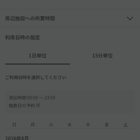
─────────────
周辺施設への所要時間
◇駐車スペースには「車止め」がありません。ご了承ください。
◇住宅街にあるので、周辺の住民・対向車・騒音などにはご注意
利用日時の指定
ください。
1日単位
15分単位
ご利用日時を選択してください
貸出時間 00:00 〜 23:59
複数日の予約 可
日
月
火
水
木
金
土
2026年8月