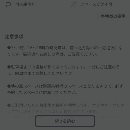
再入庫可能
スペース変更不可
各特徴の説明
注意事項
◆7～9時、16～18時の時間帯は、南→北方向への一方通行にな
ります。駐車場へお越しの際は、ご注意ください。
◆駐車場までの道路が狭くなっております。十分にご注意のう
え、駐車場までお越しくださいませ。
◆他の空スペースは別契約者様のスペースとなりますので、必ず
予約したスペースに駐車してください。
◆ご利用いただく駐車場の住所を検索しても、ナビやグーグルマ
ップでは正式に表示されない可能性がございます。
その際は、掲載情報のakippaご利用駐車場の地図や掲載写真を
続きを読む
必ずご確認ください。