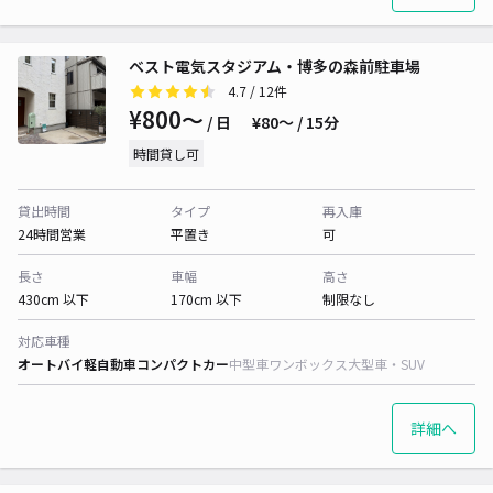
ベスト電気スタジアム・博多の森前駐車場
4.7
/ 12件
¥800〜
/ 日
¥80〜 / 15分
時間貸し可
貸出時間
タイプ
再入庫
24時間営業
平置き
可
長さ
車幅
高さ
430cm 以下
170cm 以下
制限なし
対応車種
オートバイ
軽自動車
コンパクトカー
中型車
ワンボックス
大型車・SUV
詳細へ