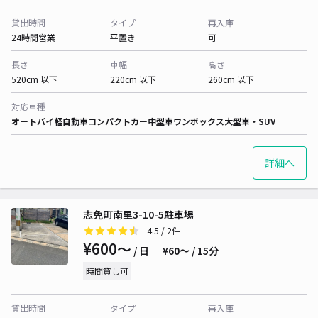
貸出時間
タイプ
再入庫
24時間営業
平置き
可
長さ
車幅
高さ
520cm 以下
220cm 以下
260cm 以下
対応車種
オートバイ
軽自動車
コンパクトカー
中型車
ワンボックス
大型車・SUV
詳細へ
志免町南里3-10-5駐車場
4.5
/ 2件
¥600〜
/ 日
¥60〜 / 15分
時間貸し可
貸出時間
タイプ
再入庫