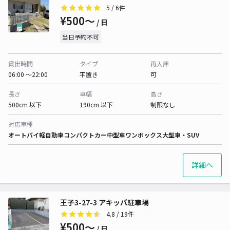
5
/ 6件
¥500〜
/ 日
当日予約不可
貸出時間
タイプ
再入庫
06:00 〜22:00
平置き
可
長さ
車幅
高さ
500cm 以下
190cm 以下
制限なし
対応車種
オートバイ
軽自動車
コンパクトカー
中型車
ワンボックス
大型車・SUV
詳細へ
王子3-27-3 アキッパ駐車場
4.8
/ 19件
¥500〜
/ 日