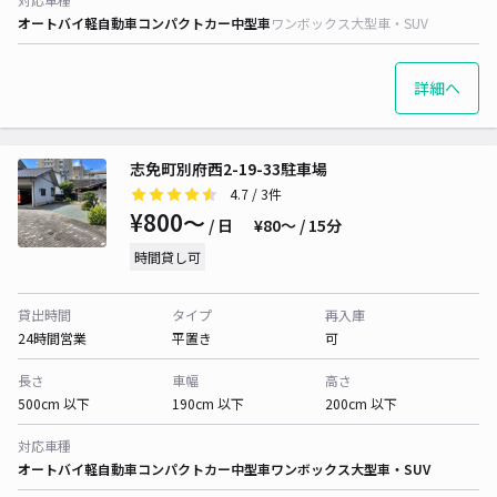
オートバイ
軽自動車
コンパクトカー
中型車
ワンボックス
大型車・SUV
詳細へ
志免町別府西2-19-33駐車場
4.7
/ 3件
¥800〜
/ 日
¥80〜 / 15分
時間貸し可
貸出時間
タイプ
再入庫
24時間営業
平置き
可
長さ
車幅
高さ
500cm 以下
190cm 以下
200cm 以下
対応車種
オートバイ
軽自動車
コンパクトカー
中型車
ワンボックス
大型車・SUV