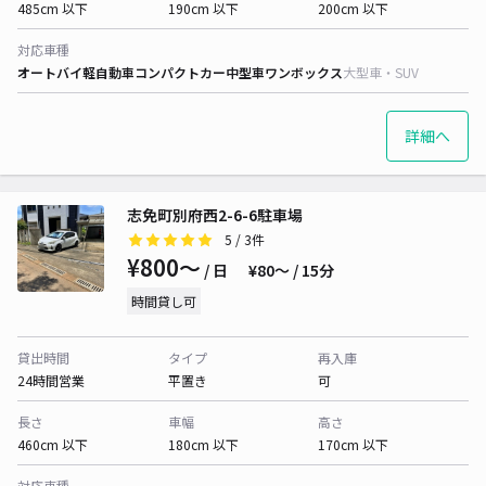
485cm 以下
190cm 以下
200cm 以下
対応車種
オートバイ
軽自動車
コンパクトカー
中型車
ワンボックス
大型車・SUV
詳細へ
志免町別府西2-6-6駐車場
5
/ 3件
¥800〜
/ 日
¥80〜 / 15分
時間貸し可
貸出時間
タイプ
再入庫
24時間営業
平置き
可
長さ
車幅
高さ
460cm 以下
180cm 以下
170cm 以下
対応車種