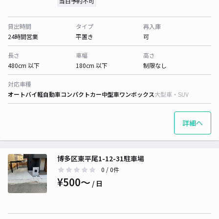
当日予約不可
貸出時間
タイプ
再入庫
24時間営業
平置き
可
長さ
車幅
高さ
480cm 以下
180cm 以下
制限なし
対応車種
オートバイ
軽自動車
コンパクトカー
中型車
ワンボックス
大型車・SUV
詳細へ
博多区東平尾1-12-31駐車場
0
/ 0件
¥500〜
/ 日