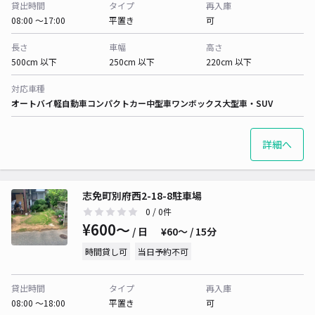
貸出時間
タイプ
再入庫
08:00 〜17:00
平置き
可
長さ
車幅
高さ
500cm 以下
250cm 以下
220cm 以下
対応車種
オートバイ
軽自動車
コンパクトカー
中型車
ワンボックス
大型車・SUV
詳細へ
志免町別府西2-18-8駐車場
0
/ 0件
¥600〜
/ 日
¥60〜 / 15分
時間貸し可
当日予約不可
貸出時間
タイプ
再入庫
08:00 〜18:00
平置き
可