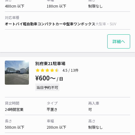
480cm 以下
180cm 以下
制限なし
対応車種
オートバイ
軽自動車
コンパクトカー
中型車
ワンボックス
大型車・SUV
詳細へ
別府東21駐車場
4.5
/ 13件
¥600〜
/ 日
当日予約不可
貸出時間
タイプ
再入庫
24時間営業
平置き
可
長さ
車幅
高さ
500cm 以下
200cm 以下
制限なし