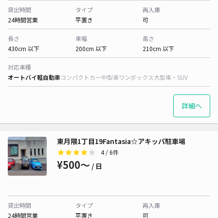
貸出時間
タイプ
再入庫
24時間営業
平置き
可
長さ
車幅
高さ
430cm 以下
200cm 以下
210cm 以下
対応車種
オートバイ
軽自動車
コンパクトカー
中型車
ワンボックス
大型車・SUV
詳細へ
東月隈1丁目19Fantasia☆アキッパ駐車場
4
/ 6件
¥500〜
/ 日
貸出時間
タイプ
再入庫
24時間営業
平置き
可