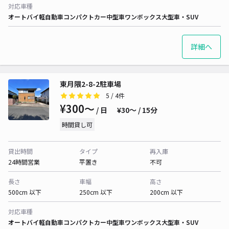
対応車種
オートバイ
軽自動車
コンパクトカー
中型車
ワンボックス
大型車・SUV
詳細へ
東月隈2-8-2駐車場
5
/ 4件
¥300〜
/ 日
¥30〜 / 15分
時間貸し可
貸出時間
タイプ
再入庫
24時間営業
平置き
不可
長さ
車幅
高さ
500cm 以下
250cm 以下
200cm 以下
対応車種
オートバイ
軽自動車
コンパクトカー
中型車
ワンボックス
大型車・SUV