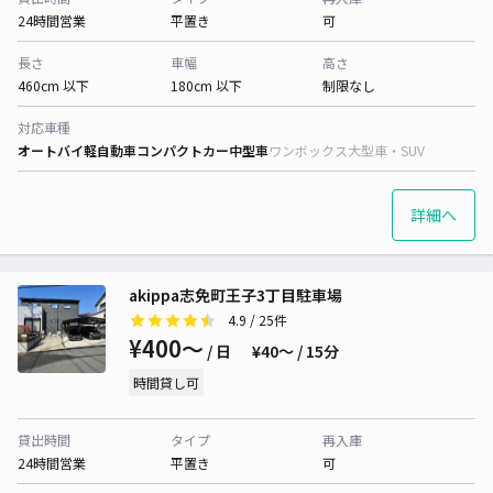
24時間営業
平置き
可
長さ
車幅
高さ
460cm 以下
180cm 以下
制限なし
対応車種
オートバイ
軽自動車
コンパクトカー
中型車
ワンボックス
大型車・SUV
詳細へ
akippa志免町王子3丁目駐車場
4.9
/ 25件
¥400〜
/ 日
¥40〜 / 15分
時間貸し可
貸出時間
タイプ
再入庫
24時間営業
平置き
可