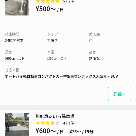
5
/ 2件
¥500〜
/ 日
貸出時間
タイプ
再入庫
24時間営業
平置き
可
長さ
車幅
高さ
500cm 以下
190cm 以下
制限なし
対応車種
オートバイ
軽自動車
コンパクトカー
中型車
ワンボックス
大型車・SUV
詳細へ
別府東2-17-7駐車場
4
/ 1件
¥600〜
/ 日
¥25〜 / 15分