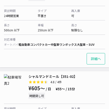
貸出時間
タイプ
再入庫
24時間営業
平置き
可
長さ
車幅
高さ
500cm 以下
250cm 以下
制限なし
対応車種
オートバイ
軽自動車
コンパクトカー
中型車
ワンボックス
大型車・SUV
詳細へ
シャルマンドミール【351-02】
4.8
/ 4件
¥605〜
/ 日
¥55〜 / 15分
時間貸し可
貸出時間
タイプ
再入庫