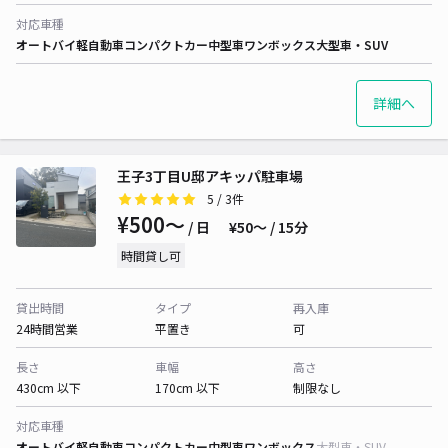
対応車種
オートバイ
軽自動車
コンパクトカー
中型車
ワンボックス
大型車・SUV
詳細へ
王子3丁目U邸アキッパ駐車場
5
/ 3件
¥500〜
/ 日
¥50〜 / 15分
時間貸し可
貸出時間
タイプ
再入庫
24時間営業
平置き
可
長さ
車幅
高さ
430cm 以下
170cm 以下
制限なし
対応車種
オートバイ
軽自動車
コンパクトカー
中型車
ワンボックス
大型車・SUV