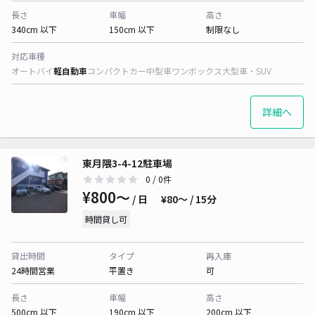
長さ
車幅
高さ
340cm 以下
150cm 以下
制限なし
対応車種
オートバイ
軽自動車
コンパクトカー
中型車
ワンボックス
大型車・SUV
詳細へ
東月隈3-4-12駐車場
0
/ 0件
¥800〜
/ 日
¥80〜 / 15分
時間貸し可
貸出時間
タイプ
再入庫
24時間営業
平置き
可
長さ
車幅
高さ
500cm 以下
190cm 以下
200cm 以下