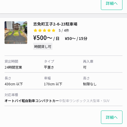
詳細へ
志免町王子2-6-23駐車場
5
/ 4件
¥500〜
/ 日
¥50〜 / 15分
時間貸し可
貸出時間
タイプ
再入庫
24時間営業
平置き
可
長さ
車幅
高さ
430cm 以下
170cm 以下
制限なし
対応車種
オートバイ
軽自動車
コンパクトカー
中型車
ワンボックス
大型車・SUV
詳細へ