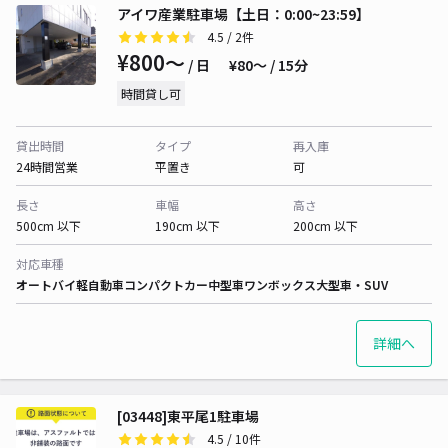
アイワ産業駐車場【土日：0:00~23:59】
4.5
/ 2件
¥800〜
/ 日
¥80〜 / 15分
時間貸し可
貸出時間
タイプ
再入庫
24時間営業
平置き
可
長さ
車幅
高さ
500cm 以下
190cm 以下
200cm 以下
対応車種
オートバイ
軽自動車
コンパクトカー
中型車
ワンボックス
大型車・SUV
詳細へ
[03448]東平尾1駐車場
4.5
/ 10件