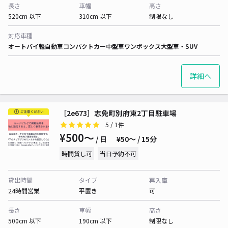
長さ
車幅
高さ
520cm 以下
310cm 以下
制限なし
対応車種
オートバイ
軽自動車
コンパクトカー
中型車
ワンボックス
大型車・SUV
詳細へ
［2e673］志免町別府東2丁目駐車場
5
/ 1件
¥500〜
/ 日
¥50〜 / 15分
時間貸し可
当日予約不可
貸出時間
タイプ
再入庫
24時間営業
平置き
可
長さ
車幅
高さ
500cm 以下
190cm 以下
制限なし