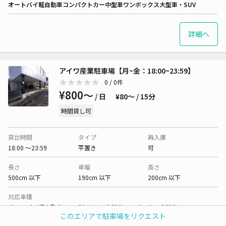
オートバイ
軽自動車
コンパクトカー
中型車
ワンボックス
大型車・SUV
詳細へ
アイワ産業駐車場【月~金：18:00~23:59】
0
/ 0件
¥800〜
/ 日
¥80〜 / 15分
時間貸し可
貸出時間
タイプ
再入庫
18:00 〜23:59
平置き
可
長さ
車幅
高さ
500cm 以下
190cm 以下
200cm 以下
対応車種
オートバイ
軽自動車
コンパクトカー
中型車
ワンボックス
大型車・SUV
このエリアで駐車場をリクエスト