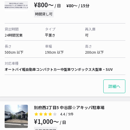
¥800〜
/ 日
¥80〜 / 15分
時間貸し可
貸出時間
タイプ
再入庫
24時間営業
平置き
可
長さ
車幅
高さ
500cm 以下
190cm 以下
200cm 以下
対応車種
オートバイ
軽自動車
コンパクトカー
中型車
ワンボックス
大型車・SUV
詳細へ
別府西2丁目5 中谷邸☆アキッパ駐車場
4.4
/ 9件
¥1,000〜
/ 日