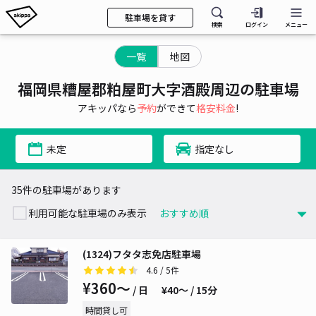
駐車場を貸す
検索
ログイン
メニュー
一覧
地図
福岡県糟屋郡粕屋町大字酒殿周辺の駐車場
アキッパなら
予約
ができて
格安料金
!
未定
指定なし
35件の駐車場があります
利用可能な駐車場のみ表示
(1324)フタタ志免店駐車場
4.6
/ 5件
¥360〜
/ 日
¥40〜 / 15分
時間貸し可