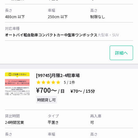
長さ
車幅
高さ
480cm 以下
250cm 以下
制限なし
対応車種
オートバイ
軽自動車
コンパクトカー
中型車
ワンボックス
大型車・SUV
詳細へ
[99745]月隈2-4駐車場
5
/ 1件
¥700〜
/ 日
¥70〜 / 15分
時間貸し可
貸出時間
タイプ
再入庫
24時間営業
平置き
可
長さ
車幅
高さ