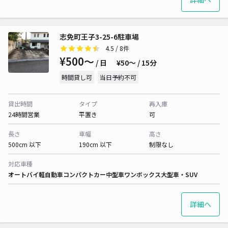
志免町王子3-25-6駐車場
4.5
/ 8件
¥500〜
/ 日
¥50〜 / 15分
時間貸し可
当日予約不可
貸出時間
タイプ
再入庫
24時間営業
平置き
可
長さ
車幅
高さ
500cm 以下
190cm 以下
制限なし
対応車種
オートバイ
軽自動車
コンパクトカー
中型車
ワンボックス
大型車・SUV
詳細へ