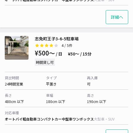
詳細へ
志免町王子3-6-5駐車場
4
/ 5件
¥500〜
/ 日
¥50〜 / 15分
時間貸し可
貸出時間
タイプ
再入庫
24時間営業
平置き
可
長さ
車幅
高さ
480cm 以下
180cm 以下
190cm 以下
対応車種
オートバイ
軽自動車
コンパクトカー
中型車
ワンボックス
大型車・SUV