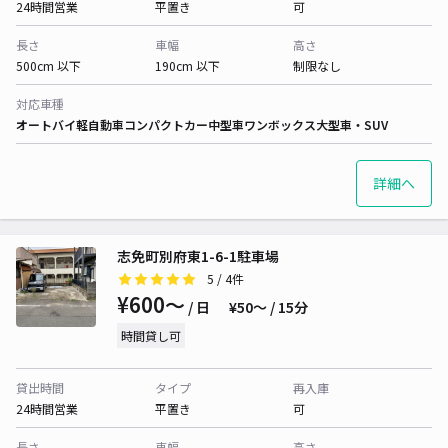
24時間営業
平置き
可
長さ
車幅
高さ
500cm 以下
190cm 以下
制限なし
対応車種
オートバイ
軽自動車
コンパクトカー
中型車
ワンボックス
大型車・SUV
詳細へ
志免町別府東1-6-1駐車場
5
/ 4件
¥600〜
/ 日
¥50〜 / 15分
時間貸し可
貸出時間
タイプ
再入庫
24時間営業
平置き
可
長さ
車幅
高さ