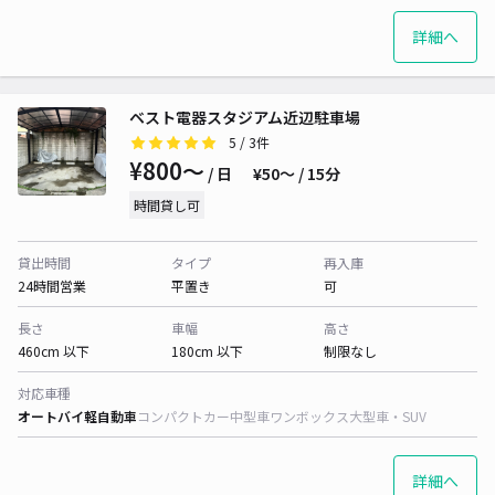
詳細へ
ベスト電器スタジアム近辺駐車場
5
/ 3件
¥800〜
/ 日
¥50〜 / 15分
時間貸し可
貸出時間
タイプ
再入庫
24時間営業
平置き
可
長さ
車幅
高さ
460cm 以下
180cm 以下
制限なし
対応車種
オートバイ
軽自動車
コンパクトカー
中型車
ワンボックス
大型車・SUV
詳細へ