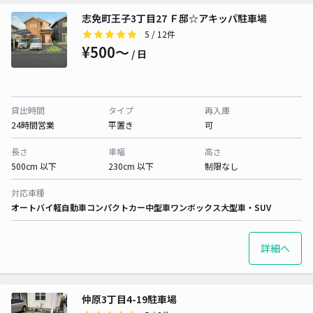
志免町王子3丁目27 Ｆ邸☆アキッパ駐車場
5
/ 12件
¥500〜
/ 日
貸出時間
タイプ
再入庫
24時間営業
平置き
可
長さ
車幅
高さ
500cm 以下
230cm 以下
制限なし
対応車種
オートバイ
軽自動車
コンパクトカー
中型車
ワンボックス
大型車・SUV
詳細へ
仲原3丁目4-19駐車場