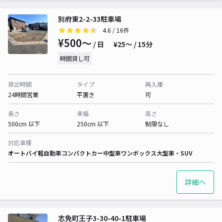
別府東2-2-33駐車場
4.6
/ 16件
¥500〜
/ 日
¥25〜 / 15分
時間貸し可
貸出時間
タイプ
再入庫
24時間営業
平置き
可
長さ
車幅
高さ
500cm 以下
250cm 以下
制限なし
対応車種
オートバイ
軽自動車
コンパクトカー
中型車
ワンボックス
大型車・SUV
詳細へ
志免町王子3-30-40-1駐車場