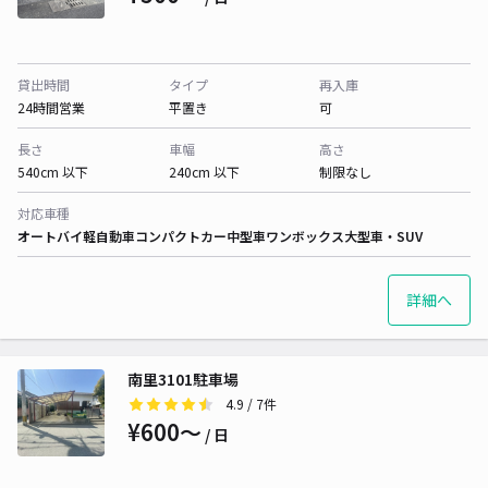
貸出時間
タイプ
再入庫
24時間営業
平置き
可
長さ
車幅
高さ
540cm 以下
240cm 以下
制限なし
対応車種
オートバイ
軽自動車
コンパクトカー
中型車
ワンボックス
大型車・SUV
詳細へ
南里3101駐車場
4.9
/ 7件
¥600〜
/ 日