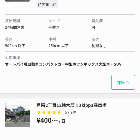
時間貸し可
貸出時間
タイプ
再入庫
24時間営業
平置き
可
長さ
車幅
高さ
500cm 以下
250cm 以下
制限なし
対応車種
オートバイ
軽自動車
コンパクトカー
中型車
ワンボックス
大型車・SUV
詳細へ
月隈2丁目12鈴木邸☆akippa駐車場
5
/ 7件
¥400〜
/ 日