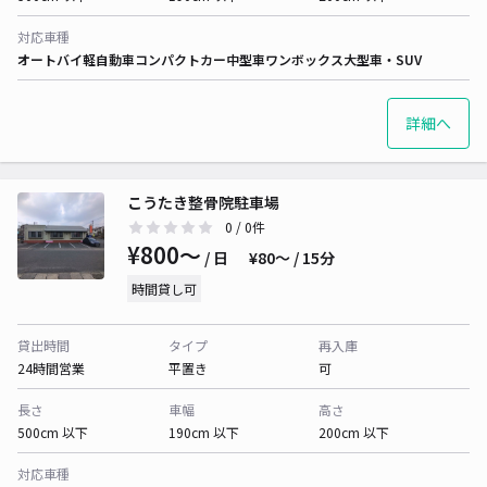
対応車種
オートバイ
軽自動車
コンパクトカー
中型車
ワンボックス
大型車・SUV
詳細へ
こうたき整骨院駐車場
0
/ 0件
¥800〜
/ 日
¥80〜 / 15分
時間貸し可
貸出時間
タイプ
再入庫
24時間営業
平置き
可
長さ
車幅
高さ
500cm 以下
190cm 以下
200cm 以下
対応車種