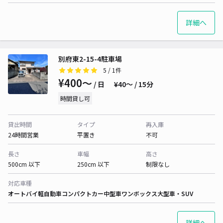
詳細へ
別府東2-15-4駐車場
5
/ 1件
¥400〜
/ 日
¥40〜 / 15分
時間貸し可
貸出時間
タイプ
再入庫
24時間営業
平置き
不可
長さ
車幅
高さ
500cm 以下
250cm 以下
制限なし
対応車種
オートバイ
軽自動車
コンパクトカー
中型車
ワンボックス
大型車・SUV
詳細へ