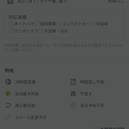
制限なし
高さ / 車下 / タイヤ幅 /
重さ
対応車種
オートバイ
軽自動車
コンパクトカー
中型車
ワンボックス
大型車・SUV
対応車種に該当する車両でも、サイズ制限を超えるものは駐車できませんの
でご注意ください。
特徴
24時間営業
時間貸し可能
当日最大料金
平置き
再入庫可能
当日予約不可
スペース変更不可
各特徴の説明