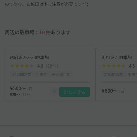
ので徒歩、自転車は少し注意が必要です^^;
周辺の駐車場：
10
件あります
別府東2-2-33駐車場
別府東21駐車場
4.6
（16件）
4.5
24時間営業
平置き
再入庫可能
24時間営業
平置
¥500〜
/日
¥600〜
/日
詳しく見る
¥25〜
/15分