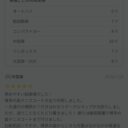
オートバイ
0
件
軽自動車
7
件
コンパクトカー
4
件
中型車
10
件
ワンボックス
7
件
大型車・SUV
8
件
中型車
2026/7/18
停めやすい駐車場でした！
博多の森テニスコート大会で利用しました。
一方通行の関係か？行きはかなりグーグルマップが大回りしまし
たが、迷うことなくたどり着きました！ 帰りは最短距離で博多の
森テニスコートまで行けました。
比較的近いですが、博多の森からこちら方面はなかなかの坂道な