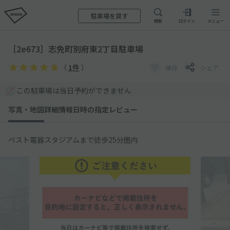
駐車場を貸す
検索
ログイン
メニュー
［2e673］志免町別府東2丁目駐車場
（
1件
）
保存
シェア
この駐車場は当日予約ができません
写真・地図
詳細情報
日時の指定
レビュー
ベスト電器スタジアムまで徒歩25分圏内