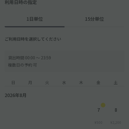
利用日時の指定
1日単位
15分単位
ご利用日時を選択してください
貸出時間 00:00 〜 23:59
複数日の予約 可
日
月
火
水
木
金
土
2026年8月
7
8
¥500
¥2,200