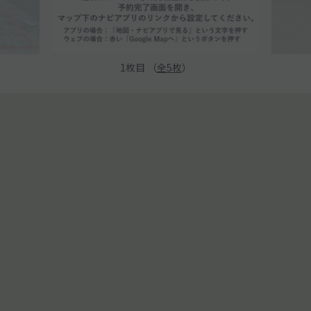
1
枚目 （
全
5
枚
）