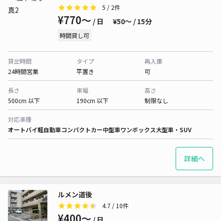
5
/ 2件
¥770〜
/ 日
¥50〜 / 15分
時間貸し可
貸出時間
タイプ
再入庫
24時間営業
平置き
可
長さ
車幅
高さ
500cm 以下
190cm 以下
制限なし
対応車種
オートバイ
軽自動車
コンパクトカー
中型車
ワンボックス
大型車・SUV
詳細へ
ルメン道後
4.7
/ 10件
¥400〜
/ 日