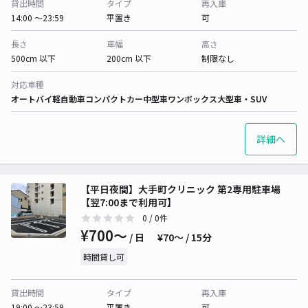
貸出時間
タイプ
再入庫
14:00 〜23:59
平置き
可
長さ
車幅
高さ
500cm 以下
200cm 以下
制限なし
対応車種
オートバイ
軽自動車
コンパクトカー
中型車
ワンボックス
大型車・SUV
詳細へ
【平日夜間】大手町クリニック 第2専用駐車場
【翌7:00まで利用可】
0
/ 0件
¥700〜
/ 日
¥70〜 / 15分
時間貸し可
貸出時間
タイプ
再入庫
19:00 〜23:59
平置き
可