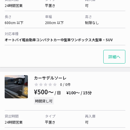
24時間営業
平置き
可
長さ
車幅
高さ
600cm 以下
200cm 以下
制限なし
対応車種
オートバイ
軽自動車
コンパクトカー
中型車
ワンボックス
大型車・SUV
詳細へ
カーサデルソーレ
0
/ 0件
¥500〜
/ 日
¥100〜 / 15分
時間貸し可
貸出時間
タイプ
再入庫
24時間営業
平置き
可