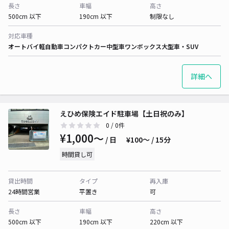
長さ
車幅
高さ
500cm 以下
190cm 以下
制限なし
対応車種
オートバイ
軽自動車
コンパクトカー
中型車
ワンボックス
大型車・SUV
詳細へ
えひめ保険エイド駐車場【土日祝のみ】
0
/ 0件
¥1,000〜
/ 日
¥100〜 / 15分
時間貸し可
貸出時間
タイプ
再入庫
24時間営業
平置き
可
長さ
車幅
高さ
500cm 以下
190cm 以下
220cm 以下