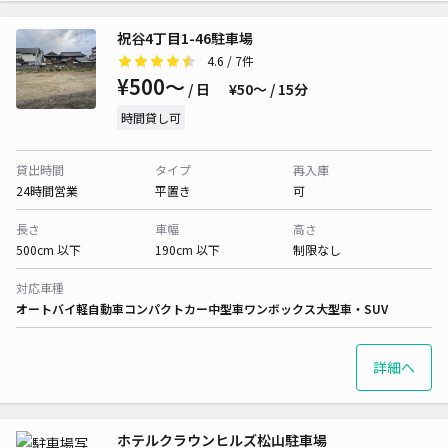
祝谷4丁目1-46駐車場
4.6
/ 7件
¥500〜
/ 日
¥50〜 / 15分
時間貸し可
貸出時間
タイプ
再入庫
24時間営業
平置き
可
長さ
車幅
高さ
500cm 以下
190cm 以下
制限なし
対応車種
オートバイ
軽自動車
コンパクトカー
中型車
ワンボックス
大型車・SUV
詳細へ
ホテルクラウンヒルズ松山駐車場