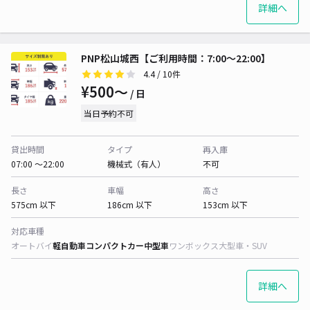
詳細へ
PNP松山城西【ご利用時間：7:00～22:00】
4.4
/ 10件
¥500〜
/ 日
当日予約不可
貸出時間
タイプ
再入庫
07:00 〜22:00
機械式（有人）
不可
長さ
車幅
高さ
575cm 以下
186cm 以下
153cm 以下
対応車種
オートバイ
軽自動車
コンパクトカー
中型車
ワンボックス
大型車・SUV
詳細へ