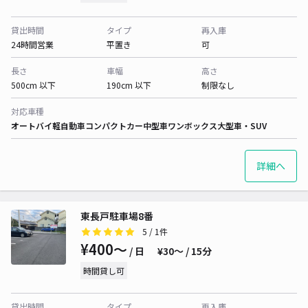
貸出時間
タイプ
再入庫
24時間営業
平置き
可
長さ
車幅
高さ
500cm 以下
190cm 以下
制限なし
対応車種
オートバイ
軽自動車
コンパクトカー
中型車
ワンボックス
大型車・SUV
詳細へ
東長戸駐車場8番
5
/ 1件
¥400〜
/ 日
¥30〜 / 15分
時間貸し可
貸出時間
タイプ
再入庫