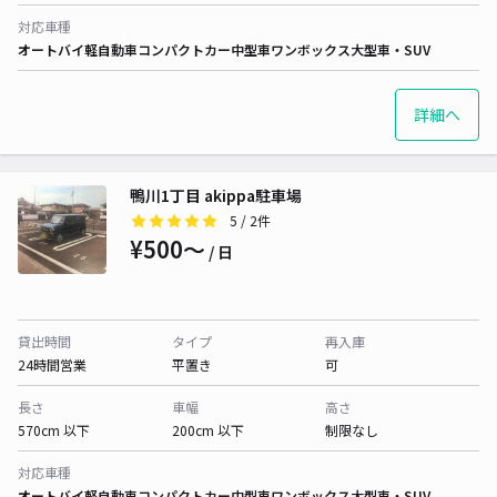
対応車種
オートバイ
軽自動車
コンパクトカー
中型車
ワンボックス
大型車・SUV
詳細へ
鴨川1丁目 akippa駐車場
5
/ 2件
¥500〜
/ 日
貸出時間
タイプ
再入庫
24時間営業
平置き
可
長さ
車幅
高さ
570cm 以下
200cm 以下
制限なし
対応車種
オートバイ
軽自動車
コンパクトカー
中型車
ワンボックス
大型車・SUV