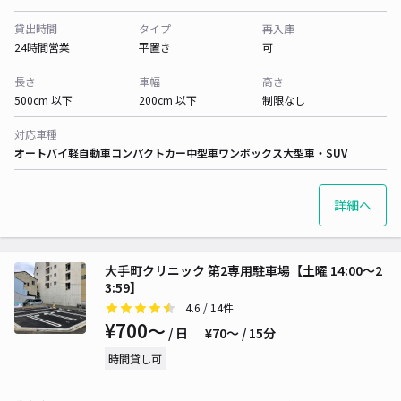
貸出時間
タイプ
再入庫
24時間営業
平置き
可
長さ
車幅
高さ
500cm 以下
200cm 以下
制限なし
対応車種
オートバイ
軽自動車
コンパクトカー
中型車
ワンボックス
大型車・SUV
詳細へ
大手町クリニック 第2専用駐車場【土曜 14:00～2
3:59】
4.6
/ 14件
¥700〜
/ 日
¥70〜 / 15分
時間貸し可