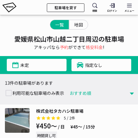
駐車場を貸す
検索
ログイン
メニュー
一覧
地図
愛媛県松山市山越二丁目周辺の駐車場
アキッパなら
予約
ができて
格安料金
!
未定
指定なし
13件の駐車場があります
利用可能な駐車場のみ表示
株式会社タカハシ駐車場
5
/ 2件
¥450〜
/ 日
¥45〜 / 15分
時間貸し可