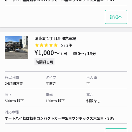
詳細へ
清水町1丁目5-4駐車場
5
/ 2件
¥1,000〜
/ 日
¥50〜 / 15分
時間貸し可
貸出時間
タイプ
再入庫
24時間営業
平置き
可
長さ
車幅
高さ
500cm 以下
190cm 以下
制限なし
対応車種
オートバイ
軽自動車
コンパクトカー
中型車
ワンボックス
大型車・SUV