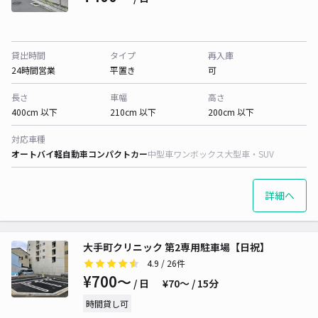
貸出時間
タイプ
再入庫
24時間営業
平置き
可
長さ
車幅
高さ
400cm 以下
210cm 以下
200cm 以下
対応車種
オートバイ
軽自動車
コンパクトカー
中型車
ワンボックス
大型車・SUV
詳細へ
大手町クリニック 第2専用駐車場【日祝】
4.9
/ 26件
¥700〜
/ 日
¥70〜 / 15分
時間貸し可