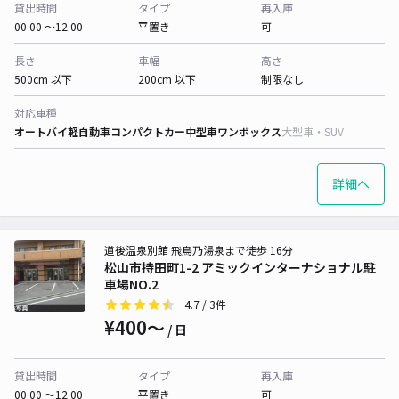
貸出時間
タイプ
再入庫
00:00 〜12:00
平置き
可
長さ
車幅
高さ
500cm 以下
200cm 以下
制限なし
対応車種
オートバイ
軽自動車
コンパクトカー
中型車
ワンボックス
大型車・SUV
詳細へ
道後温泉別館 飛鳥乃湯泉まで徒歩 16分
松山市持田町1-2 アミックインターナショナル駐
車場NO.2
4.7
/ 3件
¥400〜
/ 日
貸出時間
タイプ
再入庫
00:00 〜12:00
平置き
可