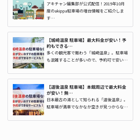
アキチャン編集部が公式配信！2019年10月
度のakippa駐車場の増台情報をご紹介しま
す…
【城崎温泉 駐車場】最大料金が安い！予
約もできる…
多くの観光客で賑わう「城崎温泉」。駐車場
も混雑することが多いので、予約可で安い…
【道後温泉 駐車場】本館周辺で最大料金
が安い！無…
日本最古の湯として知られる「道後温泉」。
駐車場が満車でなかなか空きが見つからな…