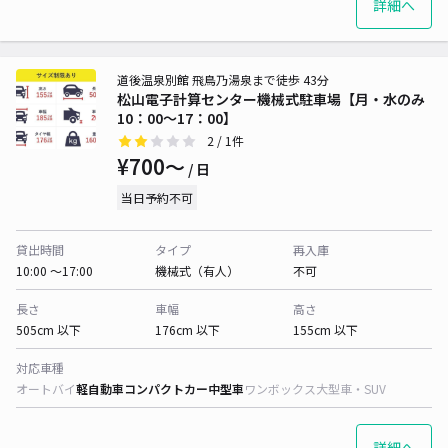
詳細へ
道後温泉別館 飛鳥乃湯泉まで徒歩 43分
松山電子計算センター機械式駐車場【月・水のみ
10：00～17：00】
2
/ 1件
¥700〜
/ 日
当日予約不可
貸出時間
タイプ
再入庫
10:00 〜17:00
機械式（有人）
不可
長さ
車幅
高さ
505cm 以下
176cm 以下
155cm 以下
対応車種
オートバイ
軽自動車
コンパクトカー
中型車
ワンボックス
大型車・SUV
詳細へ