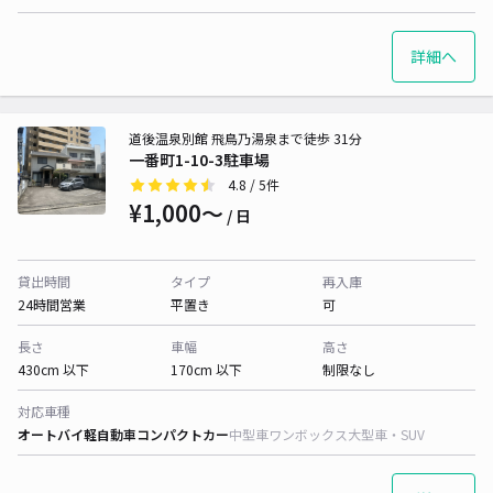
詳細へ
道後温泉別館 飛鳥乃湯泉まで徒歩 31分
一番町1-10-3駐車場
4.8
/ 5件
¥1,000〜
/ 日
貸出時間
タイプ
再入庫
24時間営業
平置き
可
長さ
車幅
高さ
430cm 以下
170cm 以下
制限なし
対応車種
オートバイ
軽自動車
コンパクトカー
中型車
ワンボックス
大型車・SUV