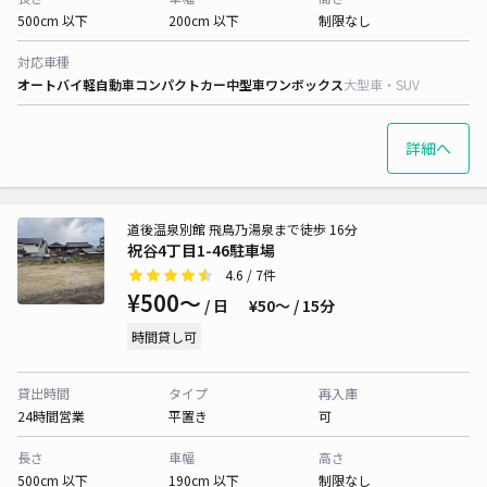
500cm 以下
200cm 以下
制限なし
対応車種
オートバイ
軽自動車
コンパクトカー
中型車
ワンボックス
大型車・SUV
詳細へ
道後温泉別館 飛鳥乃湯泉まで徒歩 16分
祝谷4丁目1-46駐車場
4.6
/ 7件
¥500〜
/ 日
¥50〜 / 15分
時間貸し可
貸出時間
タイプ
再入庫
24時間営業
平置き
可
長さ
車幅
高さ
500cm 以下
190cm 以下
制限なし