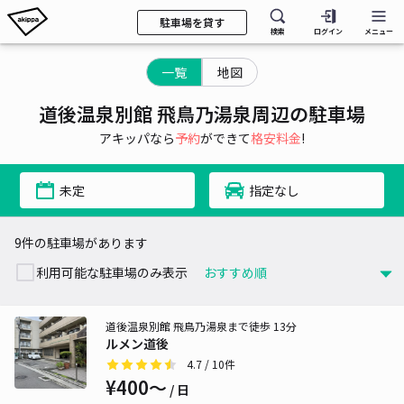
駐車場を貸す
検索
ログイン
メニュー
一覧
地図
道後温泉別館 飛鳥乃湯泉周辺の駐車場
アキッパなら
予約
ができて
格安料金
!
未定
指定なし
9件の駐車場があります
利用可能な駐車場のみ表示
道後温泉別館 飛鳥乃湯泉まで徒歩 13分
ルメン道後
4.7
/ 10件
¥400〜
/ 日