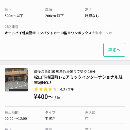
長さ
車幅
高さ
500cm 以下
200cm 以下
制限なし
対応車種
オートバイ
軽自動車
コンパクトカー
中型車
ワンボックス
大型車・SUV
詳細へ
道後温泉別館 飛鳥乃湯泉まで徒歩 16分
松山市持田町1-2 アミックインターナショナル駐
車場NO.3
4.3
/ 9件
¥400〜
/ 日
貸出時間
タイプ
再入庫
00:00 〜12:00
平置き
可
長さ
車幅
高さ