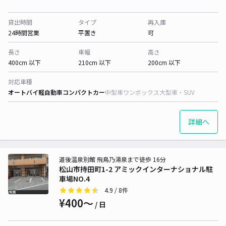
貸出時間
タイプ
再入庫
24時間営業
平置き
可
長さ
車幅
高さ
400cm 以下
210cm 以下
200cm 以下
対応車種
オートバイ
軽自動車
コンパクトカー
中型車
ワンボックス
大型車・SUV
詳細へ
道後温泉別館 飛鳥乃湯泉まで徒歩 16分
松山市持田町1-2 アミックインターナショナル駐
車場NO.4
4.9
/ 8件
¥400〜
/ 日