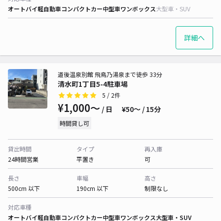
オートバイ
軽自動車
コンパクトカー
中型車
ワンボックス
大型車・SUV
詳細へ
道後温泉別館 飛鳥乃湯泉まで徒歩 33分
清水町1丁目5-4駐車場
5
/ 2件
¥1,000〜
/ 日
¥50〜 / 15分
時間貸し可
貸出時間
タイプ
再入庫
24時間営業
平置き
可
長さ
車幅
高さ
500cm 以下
190cm 以下
制限なし
対応車種
オートバイ
軽自動車
コンパクトカー
中型車
ワンボックス
大型車・SUV