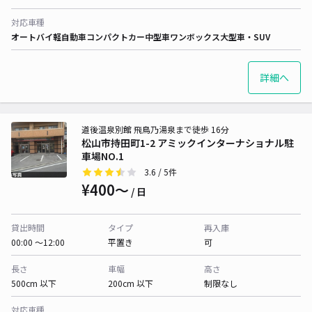
対応車種
オートバイ
軽自動車
コンパクトカー
中型車
ワンボックス
大型車・SUV
詳細へ
道後温泉別館 飛鳥乃湯泉まで徒歩 16分
松山市持田町1-2 アミックインターナショナル駐
車場NO.1
3.6
/ 5件
¥400〜
/ 日
貸出時間
タイプ
再入庫
00:00 〜12:00
平置き
可
長さ
車幅
高さ
500cm 以下
200cm 以下
制限なし
対応車種