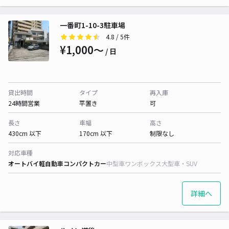
一番町1-10-3駐車場
4.8
/ 5件
¥1,000〜
/ 日
貸出時間
タイプ
再入庫
24時間営業
平置き
可
長さ
車幅
高さ
430cm 以下
170cm 以下
制限なし
対応車種
オートバイ
軽自動車
コンパクトカー
中型車
ワンボックス
大型車・SUV
詳細へ