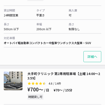
貸出時間
タイプ
再入庫
24時間営業
平置き
可
長さ
車幅
高さ
500cm 以下
200cm 以下
制限なし
対応車種
オートバイ
軽自動車
コンパクトカー
中型車
ワンボックス
大型車・SUV
詳細へ
大手町クリニック 第2専用駐車場【土曜 14:00～2
3:59】
4.6
/ 14件
¥700〜
/ 日
¥70〜 / 15分
時間貸し可