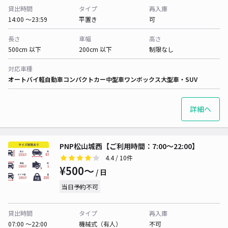
貸出時間
タイプ
再入庫
14:00 〜23:59
平置き
可
長さ
車幅
高さ
500cm 以下
200cm 以下
制限なし
対応車種
オートバイ
軽自動車
コンパクトカー
中型車
ワンボックス
大型車・SUV
詳細へ
PNP松山城西【ご利用時間：7:00～22:00】
4.4
/ 10件
¥500〜
/ 日
当日予約不可
貸出時間
タイプ
再入庫
07:00 〜22:00
機械式（有人）
不可