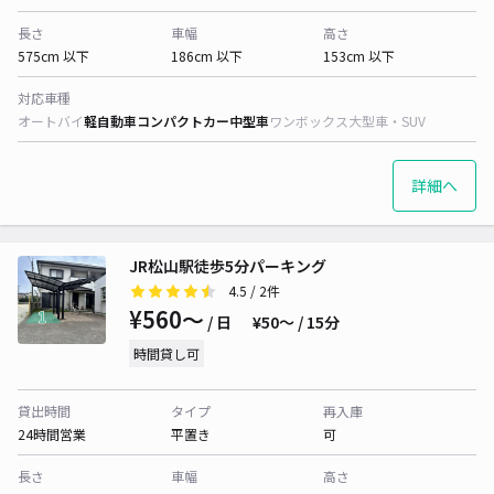
長さ
車幅
高さ
575cm 以下
186cm 以下
153cm 以下
対応車種
オートバイ
軽自動車
コンパクトカー
中型車
ワンボックス
大型車・SUV
詳細へ
JR松山駅徒歩5分パーキング
4.5
/ 2件
¥560〜
/ 日
¥50〜 / 15分
時間貸し可
貸出時間
タイプ
再入庫
24時間営業
平置き
可
長さ
車幅
高さ