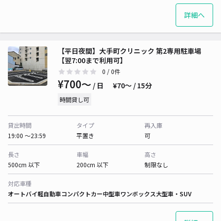
詳細へ
【平日夜間】大手町クリニック 第2専用駐車場
【翌7:00まで利用可】
0
/ 0件
¥700〜
/ 日
¥70〜 / 15分
時間貸し可
貸出時間
タイプ
再入庫
19:00 〜23:59
平置き
可
長さ
車幅
高さ
500cm 以下
200cm 以下
制限なし
対応車種
オートバイ
軽自動車
コンパクトカー
中型車
ワンボックス
大型車・SUV