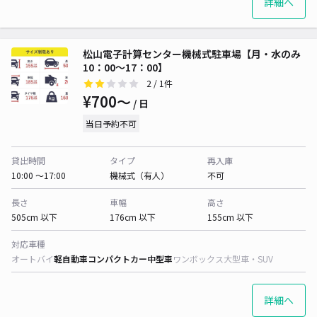
詳細へ
松山電子計算センター機械式駐車場【月・水のみ
10：00～17：00】
2
/ 1件
¥700〜
/ 日
当日予約不可
貸出時間
タイプ
再入庫
10:00 〜17:00
機械式（有人）
不可
長さ
車幅
高さ
505cm 以下
176cm 以下
155cm 以下
対応車種
オートバイ
軽自動車
コンパクトカー
中型車
ワンボックス
大型車・SUV
詳細へ