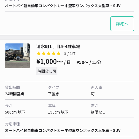
オートバイ
軽自動車
コンパクトカー
中型車
ワンボックス
大型車・SUV
詳細へ
清水町1丁目5-4駐車場
5
/ 1件
¥1,000〜
/ 日
¥50〜 / 15分
時間貸し可
貸出時間
タイプ
再入庫
24時間営業
平置き
可
長さ
車幅
高さ
500cm 以下
190cm 以下
制限なし
対応車種
オートバイ
軽自動車
コンパクトカー
中型車
ワンボックス
大型車・SUV