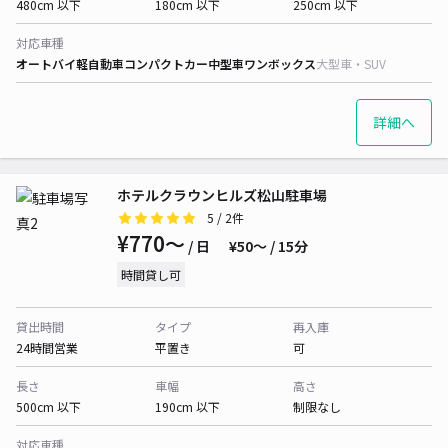
480cm 以下
180cm 以下
250cm 以下
対応車種
オートバイ
軽自動車
コンパクトカー
中型車
ワンボックス
大型車・SUV
詳細へ
ホテルクラウンヒルズ松山駐車場
5
/ 2件
¥770〜
/ 日
¥50〜 / 15分
時間貸し可
貸出時間
タイプ
再入庫
24時間営業
平置き
可
長さ
車幅
高さ
500cm 以下
190cm 以下
制限なし
対応車種