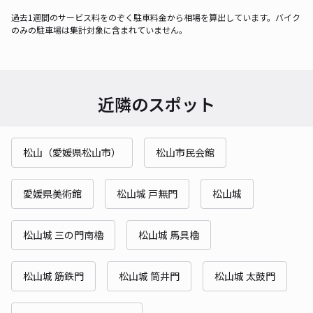
過去1週間のサービス料をのぞく駐車料金から相場を算出しています。バイク
のみの駐車場は集計対象に含まれていません。
近隣のスポット
松山（愛媛県松山市）
松山市民会館
愛媛県美術館
松山城 戸無門
松山城
松山城 三の門南櫓
松山城 馬具櫓
松山城 筋鉄門
松山城 筒井門
松山城 太鼓門