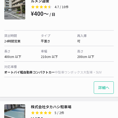
ルメン道後
4.7
/ 10件
¥400〜
/ 日
貸出時間
タイプ
再入庫
24時間営業
平置き
可
長さ
車幅
高さ
400cm 以下
210cm 以下
200cm 以下
対応車種
オートバイ
軽自動車
コンパクトカー
中型車
ワンボックス
大型車・SUV
詳細へ
株式会社タカハシ駐車場
5
/ 2件