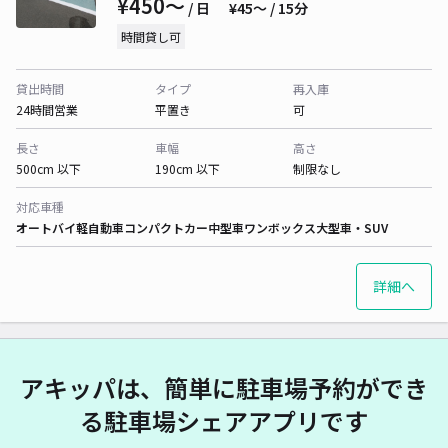
¥450〜
/ 日
¥45〜 / 15分
時間貸し可
貸出時間
タイプ
再入庫
24時間営業
平置き
可
長さ
車幅
高さ
500cm 以下
190cm 以下
制限なし
対応車種
オートバイ
軽自動車
コンパクトカー
中型車
ワンボックス
大型車・SUV
詳細へ
アキッパは、簡単に駐車場予約ができ
る駐車場シェアアプリです