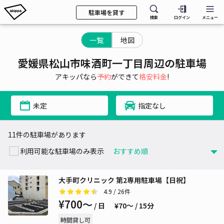
駐車場を貸す
検索
ログイン
メニュー
一覧
地図
愛媛県松山市味酒町一丁目周辺の駐車場
アキッパなら
予約
ができて
格安料金
!
未定
指定なし
11件の駐車場があります
利用可能な駐車場のみ表示
大手町クリニック 第2専用駐車場【日祝】
4.9
/ 26件
¥700〜
/ 日
¥70〜 / 15分
時間貸し可