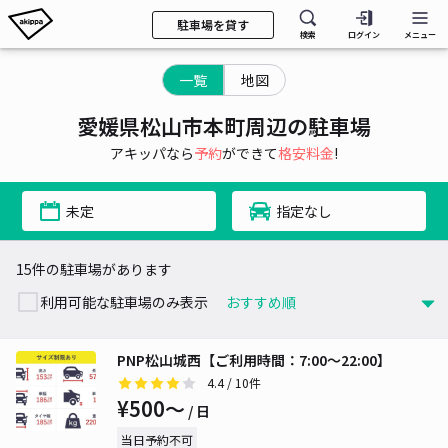
駐車場を貸す
検索
ログイン
メニュー
一覧
地図
愛媛県松山市本町周辺の駐車場
アキッパなら
予約
ができて
格安料金
!
未定
指定なし
15件の駐車場があります
利用可能な駐車場のみ表示
PNP松山城西【ご利用時間：7:00～22:00】
4.4
/ 10件
¥500〜
/ 日
当日予約不可