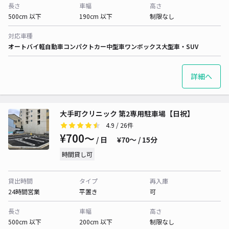
長さ
車幅
高さ
500cm 以下
190cm 以下
制限なし
対応車種
オートバイ
軽自動車
コンパクトカー
中型車
ワンボックス
大型車・SUV
詳細へ
大手町クリニック 第2専用駐車場【日祝】
4.9
/ 26件
¥700〜
/ 日
¥70〜 / 15分
時間貸し可
貸出時間
タイプ
再入庫
24時間営業
平置き
可
長さ
車幅
高さ
500cm 以下
200cm 以下
制限なし