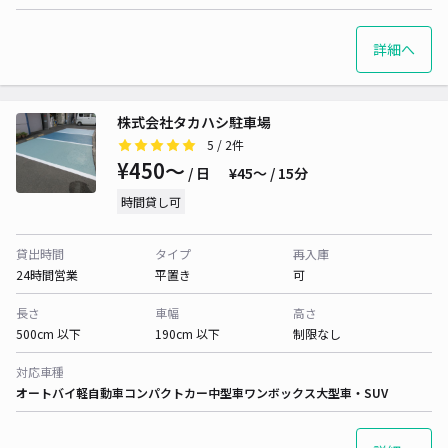
詳細へ
株式会社タカハシ駐車場
5
/ 2件
¥450〜
/ 日
¥45〜 / 15分
時間貸し可
貸出時間
タイプ
再入庫
24時間営業
平置き
可
長さ
車幅
高さ
500cm 以下
190cm 以下
制限なし
対応車種
オートバイ
軽自動車
コンパクトカー
中型車
ワンボックス
大型車・SUV