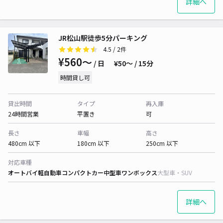
詳細へ
JR松山駅徒歩5分パーキング
4.5
/ 2件
¥560〜
/ 日
¥50〜 / 15分
時間貸し可
貸出時間
タイプ
再入庫
24時間営業
平置き
可
長さ
車幅
高さ
480cm 以下
180cm 以下
250cm 以下
対応車種
オートバイ
軽自動車
コンパクトカー
中型車
ワンボックス
大型車・SUV
詳細へ