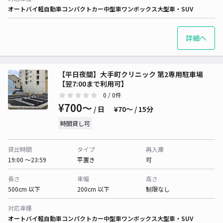
オートバイ
軽自動車
コンパクトカー
中型車
ワンボックス
大型車・SUV
詳細へ
【平日夜間】大手町クリニック 第2専用駐車場
【翌7:00まで利用可】
0
/ 0件
¥700〜
/ 日
¥70〜 / 15分
時間貸し可
貸出時間
タイプ
再入庫
19:00 〜23:59
平置き
可
長さ
車幅
高さ
500cm 以下
200cm 以下
制限なし
対応車種
オートバイ
軽自動車
コンパクトカー
中型車
ワンボックス
大型車・SUV