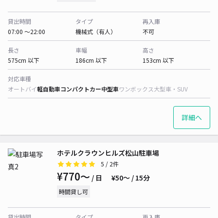
貸出時間
タイプ
再入庫
07:00 〜22:00
機械式（有人）
不可
長さ
車幅
高さ
575cm 以下
186cm 以下
153cm 以下
対応車種
オートバイ
軽自動車
コンパクトカー
中型車
ワンボックス
大型車・SUV
詳細へ
ホテルクラウンヒルズ松山駐車場
5
/ 2件
¥770〜
/ 日
¥50〜 / 15分
時間貸し可
貸出時間
タイプ
再入庫