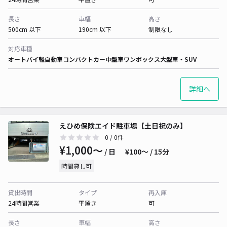
長さ
車幅
高さ
500cm 以下
190cm 以下
制限なし
対応車種
オートバイ
軽自動車
コンパクトカー
中型車
ワンボックス
大型車・SUV
詳細へ
えひめ保険エイド駐車場【土日祝のみ】
0
/ 0件
¥1,000〜
/ 日
¥100〜 / 15分
時間貸し可
貸出時間
タイプ
再入庫
24時間営業
平置き
可
長さ
車幅
高さ