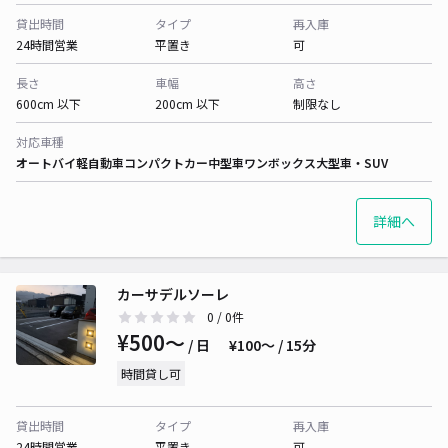
貸出時間
タイプ
再入庫
24時間営業
平置き
可
長さ
車幅
高さ
600cm 以下
200cm 以下
制限なし
対応車種
オートバイ
軽自動車
コンパクトカー
中型車
ワンボックス
大型車・SUV
詳細へ
カーサデルソーレ
0
/ 0件
¥500〜
/ 日
¥100〜 / 15分
時間貸し可
貸出時間
タイプ
再入庫
24時間営業
平置き
可