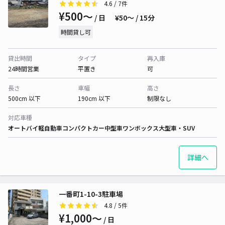
4.6
/ 7件
¥500〜
/ 日
¥50〜 / 15分
時間貸し可
貸出時間
タイプ
再入庫
24時間営業
平置き
可
長さ
車幅
高さ
500cm 以下
190cm 以下
制限なし
対応車種
オートバイ
軽自動車
コンパクトカー
中型車
ワンボックス
大型車・SUV
詳細へ
一番町1-10-3駐車場
4.8
/ 5件
¥1,000〜
/ 日