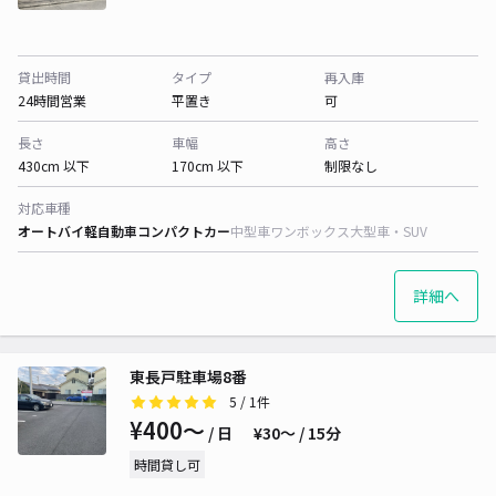
貸出時間
タイプ
再入庫
24時間営業
平置き
可
長さ
車幅
高さ
430cm 以下
170cm 以下
制限なし
対応車種
オートバイ
軽自動車
コンパクトカー
中型車
ワンボックス
大型車・SUV
詳細へ
東長戸駐車場8番
5
/ 1件
¥400〜
/ 日
¥30〜 / 15分
時間貸し可