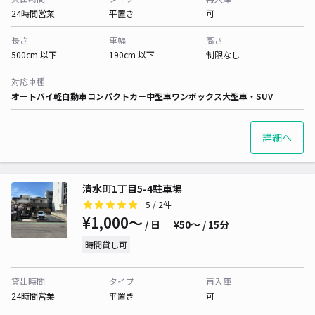
24時間営業
平置き
可
長さ
車幅
高さ
500cm 以下
190cm 以下
制限なし
対応車種
オートバイ
軽自動車
コンパクトカー
中型車
ワンボックス
大型車・SUV
詳細へ
清水町1丁目5-4駐車場
5
/ 2件
¥1,000〜
/ 日
¥50〜 / 15分
時間貸し可
貸出時間
タイプ
再入庫
24時間営業
平置き
可