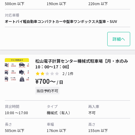
500cm 以下
190cm 以下
220cm 以下
対応車種
オートバイ
軽自動車
コンパクトカー
中型車
ワンボックス
大型車・SUV
詳細へ
松山電子計算センター機械式駐車場【月・水のみ
10：00～17：00】
2
/ 1件
¥700〜
/ 日
当日予約不可
貸出時間
タイプ
再入庫
10:00 〜17:00
機械式（有人）
不可
長さ
車幅
高さ
505cm 以下
176cm 以下
155cm 以下