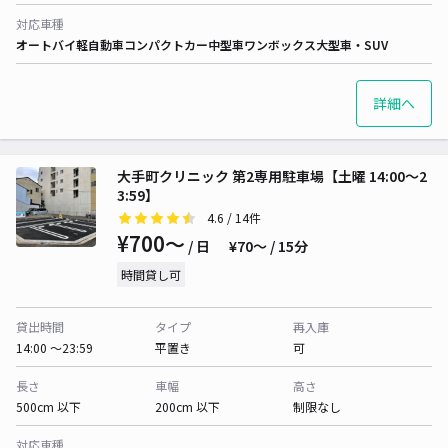
対応車種
オートバイ
軽自動車
コンパクトカー
中型車
ワンボックス
大型車・SUV
詳細へ
大手町クリニック 第2専用駐車場【土曜 14:00～2
3:59】
4.6
/ 14件
¥700〜
/ 日
¥70〜 / 15分
時間貸し可
貸出時間
タイプ
再入庫
14:00 〜23:59
平置き
可
長さ
車幅
高さ
500cm 以下
200cm 以下
制限なし
対応車種