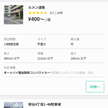
ルメン道後
4.7
/ 10件
¥400〜
/ 日
貸出時間
タイプ
再入庫
24時間営業
平置き
可
長さ
車幅
高さ
400cm 以下
210cm 以下
200cm 以下
対応車種
オートバイ
軽自動車
コンパクトカー
中型車
ワンボックス
大型車・SUV
詳細へ
祝谷4丁目1-46駐車場