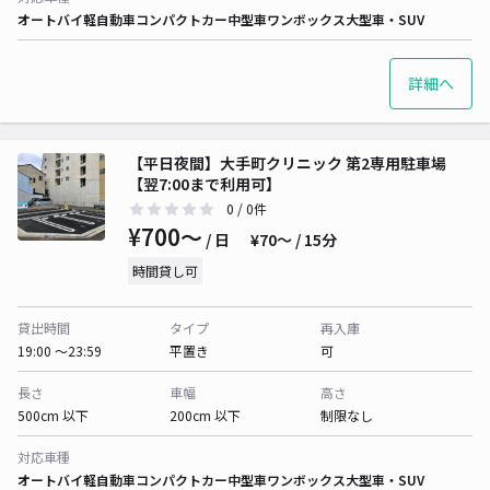
オートバイ
軽自動車
コンパクトカー
中型車
ワンボックス
大型車・SUV
詳細へ
【平日夜間】大手町クリニック 第2専用駐車場
【翌7:00まで利用可】
0
/ 0件
¥700〜
/ 日
¥70〜 / 15分
時間貸し可
貸出時間
タイプ
再入庫
19:00 〜23:59
平置き
可
長さ
車幅
高さ
500cm 以下
200cm 以下
制限なし
対応車種
オートバイ
軽自動車
コンパクトカー
中型車
ワンボックス
大型車・SUV