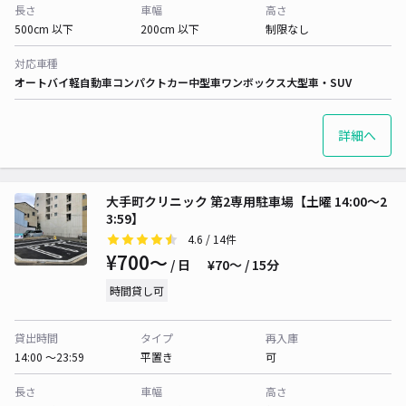
長さ
車幅
高さ
500cm 以下
200cm 以下
制限なし
対応車種
オートバイ
軽自動車
コンパクトカー
中型車
ワンボックス
大型車・SUV
詳細へ
大手町クリニック 第2専用駐車場【土曜 14:00～2
3:59】
4.6
/ 14件
¥700〜
/ 日
¥70〜 / 15分
時間貸し可
貸出時間
タイプ
再入庫
14:00 〜23:59
平置き
可
長さ
車幅
高さ