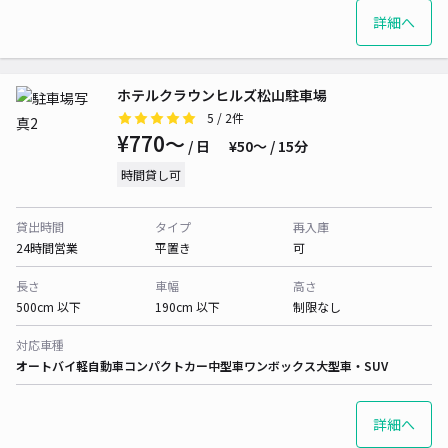
詳細へ
ホテルクラウンヒルズ松山駐車場
5
/ 2件
¥770〜
/ 日
¥50〜 / 15分
時間貸し可
貸出時間
タイプ
再入庫
24時間営業
平置き
可
長さ
車幅
高さ
500cm 以下
190cm 以下
制限なし
対応車種
オートバイ
軽自動車
コンパクトカー
中型車
ワンボックス
大型車・SUV
詳細へ