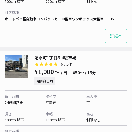
500cm 以下
200cm 以下
制限なし
対応車種
オートバイ
軽自動車
コンパクトカー
中型車
ワンボックス
大型車・SUV
詳細へ
清水町1丁目5-4駐車場
5
/ 1件
¥1,000〜
/ 日
¥50〜 / 15分
時間貸し可
貸出時間
タイプ
再入庫
24時間営業
平置き
可
長さ
車幅
高さ
500cm 以下
190cm 以下
制限なし
対応車種