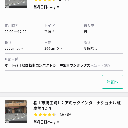
¥400〜
/ 日
貸出時間
タイプ
再入庫
00:00 〜12:00
平置き
可
長さ
車幅
高さ
500cm 以下
200cm 以下
制限なし
対応車種
オートバイ
軽自動車
コンパクトカー
中型車
ワンボックス
大型車・SUV
詳細へ
松山市持田町1-2 アミックインターナショナル駐
車場NO.4
4.9
/ 8件
¥400〜
/ 日