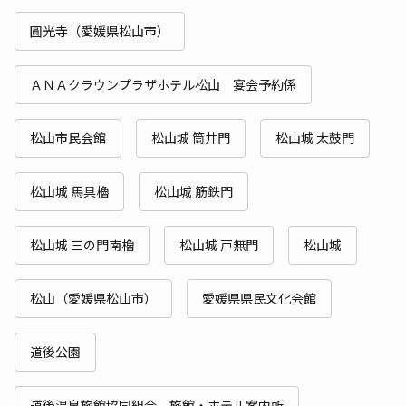
圓光寺（愛媛県松山市）
ＡＮＡクラウンプラザホテル松山 宴会予約係
松山市民会館
松山城 筒井門
松山城 太鼓門
松山城 馬具櫓
松山城 筋鉄門
松山城 三の門南櫓
松山城 戸無門
松山城
松山（愛媛県松山市）
愛媛県県民文化会館
道後公園
道後温泉旅館協同組合 旅館・ホテル案内所