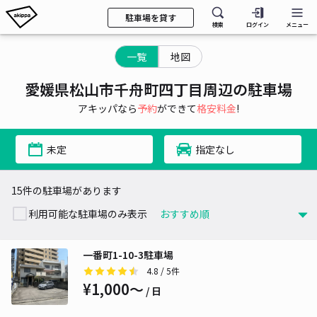
駐車場を貸す
検索
ログイン
メニュー
一覧
地図
愛媛県松山市千舟町四丁目周辺の駐車場
アキッパなら
予約
ができて
格安料金
!
未定
指定なし
15件の駐車場があります
利用可能な駐車場のみ表示
一番町1-10-3駐車場
4.8
/ 5件
¥1,000〜
/ 日