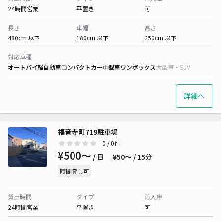
24時間営業
平置き
可
長さ
車幅
高さ
480cm 以下
180cm 以下
250cm 以下
対応車種
オートバイ
軽自動車
コンパクトカー
中型車
ワンボックス
大型車・SUV
詳細へ
福音寺町719駐車場
0
/ 0件
¥500〜
/ 日
¥50〜 / 15分
時間貸し可
貸出時間
タイプ
再入庫
24時間営業
平置き
可