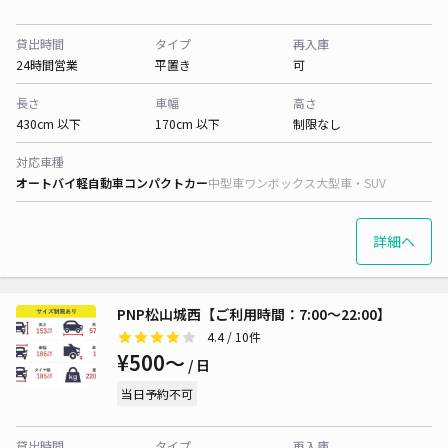
貸出時間
タイプ
再入庫
24時間営業
平置き
可
長さ
車幅
高さ
430cm 以下
170cm 以下
制限なし
対応車種
オートバイ
軽自動車
コンパクトカー
中型車
ワンボックス
大型車・SUV
詳細へ
PNP松山城西【ご利用時間：7:00～22:00】
4.4
/ 10件
¥500〜
/ 日
当日予約不可
貸出時間
タイプ
再入庫