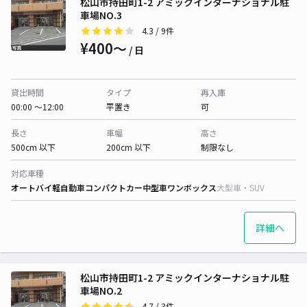
松山市持田町1-2 アミックインターナショナル駐
車場NO.3
4.3
/ 9件
¥400〜
/ 日
貸出時間
タイプ
再入庫
00:00 〜12:00
平置き
可
長さ
車幅
高さ
500cm 以下
200cm 以下
制限なし
対応車種
オートバイ
軽自動車
コンパクトカー
中型車
ワンボックス
大型車・SUV
詳細へ
松山市持田町1-2 アミックインターナショナル駐
車場NO.2
4.7
/ 3件