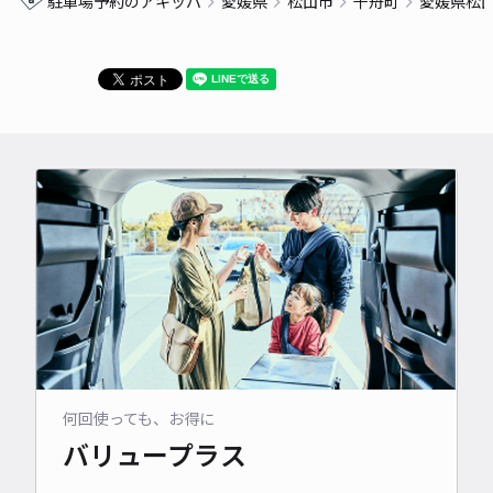
駐車場予約のアキッパ
愛媛県
松山市
千舟町
愛媛県松
何回使っても、お得に
バリュープラス