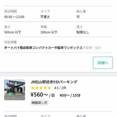
貸出時間
タイプ
再入庫
00:00 〜12:00
平置き
可
長さ
車幅
高さ
500cm 以下
200cm 以下
制限なし
対応車種
オートバイ
軽自動車
コンパクトカー
中型車
ワンボックス
大型車・SUV
詳細へ
JR松山駅徒歩5分パーキング
4.5
/ 2件
¥560〜
/ 日
¥50〜 / 15分
時間貸し可
貸出時間
タイプ
再入庫