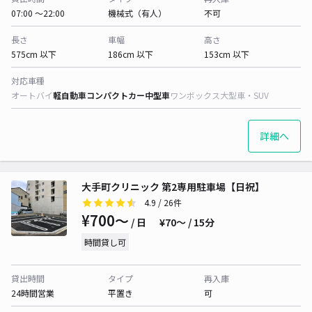
07:00 〜22:00
機械式（有人）
不可
長さ
車幅
高さ
575cm 以下
186cm 以下
153cm 以下
対応車種
オートバイ
軽自動車
コンパクトカー
中型車
ワンボックス
大型車・SUV
詳細へ
大手町クリニック 第2専用駐車場【日祝】
4.9
/ 26件
¥700〜
/ 日
¥70〜 / 15分
時間貸し可
貸出時間
タイプ
再入庫
24時間営業
平置き
可