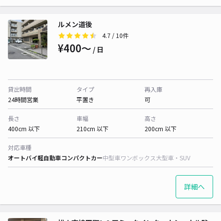
ルメン道後
4.7
/ 10件
¥400〜
/ 日
貸出時間
タイプ
再入庫
24時間営業
平置き
可
長さ
車幅
高さ
400cm 以下
210cm 以下
200cm 以下
対応車種
オートバイ
軽自動車
コンパクトカー
中型車
ワンボックス
大型車・SUV
詳細へ