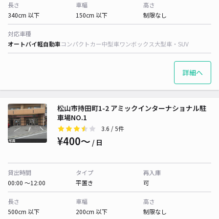
長さ
車幅
高さ
340cm 以下
150cm 以下
制限なし
対応車種
オートバイ
軽自動車
コンパクトカー
中型車
ワンボックス
大型車・SUV
詳細へ
松山市持田町1-2 アミックインターナショナル駐
車場NO.1
3.6
/ 5件
¥400〜
/ 日
貸出時間
タイプ
再入庫
00:00 〜12:00
平置き
可
長さ
車幅
高さ
500cm 以下
200cm 以下
制限なし