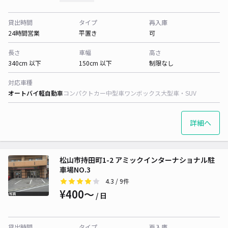
貸出時間
タイプ
再入庫
24時間営業
平置き
可
長さ
車幅
高さ
340cm 以下
150cm 以下
制限なし
対応車種
オートバイ
軽自動車
コンパクトカー
中型車
ワンボックス
大型車・SUV
詳細へ
松山市持田町1-2 アミックインターナショナル駐
車場NO.3
4.3
/ 9件
¥400〜
/ 日
貸出時間
タイプ
再入庫