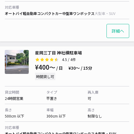
対応車種
オートバイ
軽自動車
コンパクトカー
中型車
ワンボックス
大型車・SUV
詳細へ
星岡三丁目 神社横駐車場
4.5
/ 4件
¥400〜
/ 日
¥30〜 / 15分
時間貸し可
貸出時間
タイプ
再入庫
24時間営業
平置き
可
長さ
車幅
高さ
500cm 以下
300cm 以下
制限なし
対応車種
オートバイ
軽自動車
コンパクトカー
中型車
ワンボックス
大型車・SUV