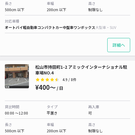
長さ
車幅
高さ
500cm 以下
200cm 以下
制限なし
対応車種
オートバイ
軽自動車
コンパクトカー
中型車
ワンボックス
大型車・SUV
詳細へ
松山市持田町1-2 アミックインターナショナル駐
車場NO.4
4.9
/ 8件
¥400〜
/ 日
貸出時間
タイプ
再入庫
00:00 〜12:00
平置き
可
長さ
車幅
高さ
500cm 以下
200cm 以下
制限なし