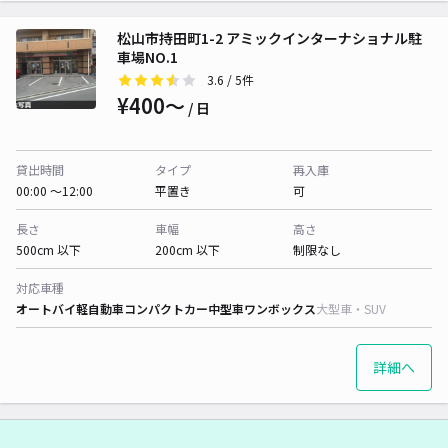
松山市持田町1-2 アミックインターナショナル駐
車場NO.1
3.6
/ 5件
¥400〜
/ 日
貸出時間
タイプ
再入庫
00:00 〜12:00
平置き
可
長さ
車幅
高さ
500cm 以下
200cm 以下
制限なし
対応車種
オートバイ
軽自動車
コンパクトカー
中型車
ワンボックス
大型車・SUV
詳細へ