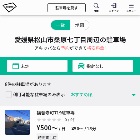
駐車場を貸す
検索
ログイン
メニュー
一覧
地図
愛媛県松山市桑原七丁目周辺の駐車場
アキッパなら
予約
ができて
格安料金
!
未定
指定なし
8件の駐車場があります
利用可能な駐車場のみ表示
福音寺町719駐車場
0
/ 0件
¥500〜
/ 日
¥50〜 / 15分
時間貸し可