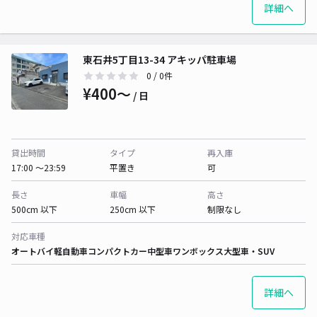
詳細へ
東石井5丁目13-34 アキッパ駐車場
0
/ 0件
¥400〜
/ 日
貸出時間
タイプ
再入庫
17:00 〜23:59
平置き
可
長さ
車幅
高さ
500cm 以下
250cm 以下
制限なし
対応車種
オートバイ
軽自動車
コンパクトカー
中型車
ワンボックス
大型車・SUV
詳細へ