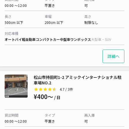
00:00 〜12:00
平置き
可
長さ
車幅
高さ
500cm 以下
200cm 以下
制限なし
対応車種
オートバイ
軽自動車
コンパクトカー
中型車
ワンボックス
大型車・SUV
詳細へ
松山市持田町1-2 アミックインターナショナル駐
車場NO.2
4.7
/ 3件
¥400〜
/ 日
貸出時間
タイプ
再入庫
00:00 〜12:00
平置き
可