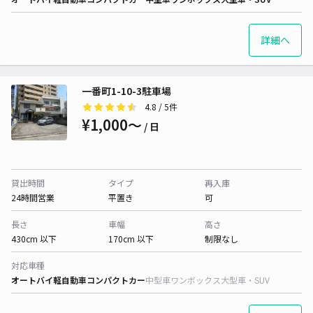
詳細へ
一番町1-10-3駐車場
4.8
/ 5件
¥1,000〜
/ 日
貸出時間
タイプ
再入庫
24時間営業
平置き
可
長さ
車幅
高さ
430cm 以下
170cm 以下
制限なし
対応車種
オートバイ
軽自動車
コンパクトカー
中型車
ワンボックス
大型車・SUV