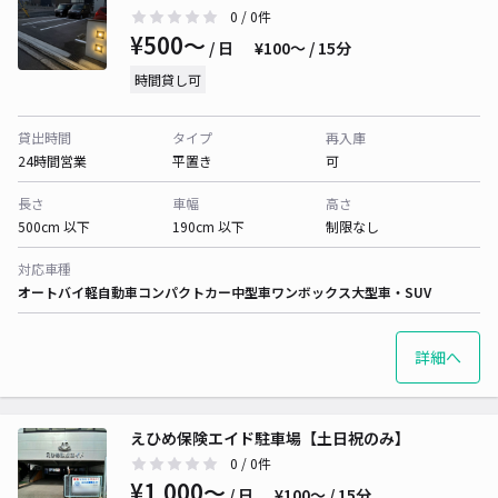
0
/ 0件
¥500〜
/ 日
¥100〜 / 15分
時間貸し可
貸出時間
タイプ
再入庫
24時間営業
平置き
可
長さ
車幅
高さ
500cm 以下
190cm 以下
制限なし
対応車種
オートバイ
軽自動車
コンパクトカー
中型車
ワンボックス
大型車・SUV
詳細へ
えひめ保険エイド駐車場【土日祝のみ】
0
/ 0件
¥1,000〜
/ 日
¥100〜 / 15分