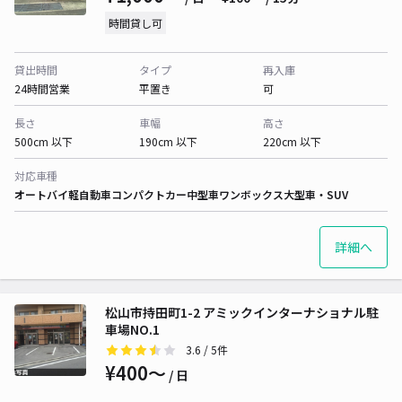
時間貸し可
貸出時間
タイプ
再入庫
24時間営業
平置き
可
長さ
車幅
高さ
500cm 以下
190cm 以下
220cm 以下
対応車種
オートバイ
軽自動車
コンパクトカー
中型車
ワンボックス
大型車・SUV
詳細へ
松山市持田町1-2 アミックインターナショナル駐
車場NO.1
3.6
/ 5件
¥400〜
/ 日