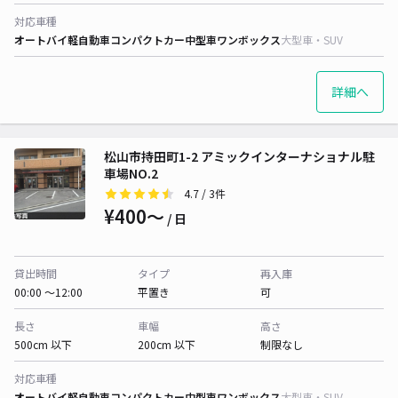
対応車種
オートバイ
軽自動車
コンパクトカー
中型車
ワンボックス
大型車・SUV
詳細へ
松山市持田町1-2 アミックインターナショナル駐
車場NO.2
4.7
/ 3件
¥400〜
/ 日
貸出時間
タイプ
再入庫
00:00 〜12:00
平置き
可
長さ
車幅
高さ
500cm 以下
200cm 以下
制限なし
対応車種
オートバイ
軽自動車
コンパクトカー
中型車
ワンボックス
大型車・SUV