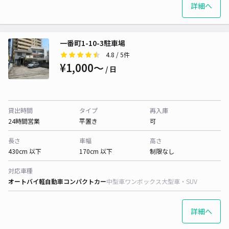
詳細へ
一番町1-10-3駐車場
4.8
/ 5件
¥1,000〜
/ 日
貸出時間
タイプ
再入庫
24時間営業
平置き
可
長さ
車幅
高さ
430cm 以下
170cm 以下
制限なし
対応車種
オートバイ
軽自動車
コンパクトカー
中型車
ワンボックス
大型車・SUV
詳細へ