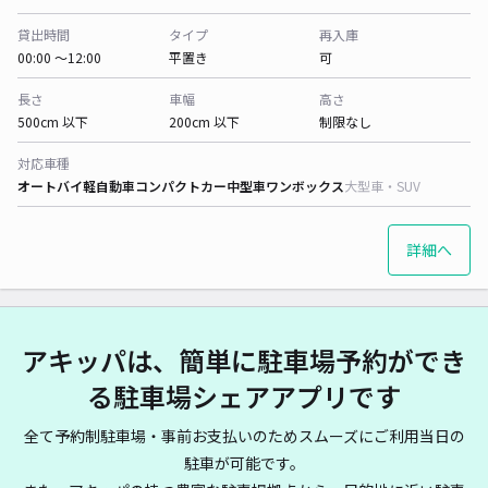
貸出時間
タイプ
再入庫
00:00 〜12:00
平置き
可
長さ
車幅
高さ
500cm 以下
200cm 以下
制限なし
対応車種
オートバイ
軽自動車
コンパクトカー
中型車
ワンボックス
大型車・SUV
詳細へ
アキッパは、簡単に駐車場予約ができ
る駐車場シェアアプリです
全て予約制駐車場・事前お支払いのためスムーズにご利用当日の
駐車が可能です。