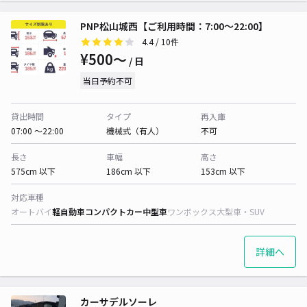
PNP松山城西【ご利用時間：7:00～22:00】
4.4
/ 10件
¥500〜
/ 日
当日予約不可
貸出時間
タイプ
再入庫
07:00 〜22:00
機械式（有人）
不可
長さ
車幅
高さ
575cm 以下
186cm 以下
153cm 以下
対応車種
オートバイ
軽自動車
コンパクトカー
中型車
ワンボックス
大型車・SUV
詳細へ
カーサデルソーレ