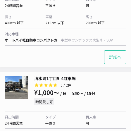
24時間営業
平置き
可
長さ
車幅
高さ
400cm 以下
210cm 以下
200cm 以下
対応車種
オートバイ
軽自動車
コンパクトカー
中型車
ワンボックス
大型車・SUV
詳細へ
清水町1丁目5-4駐車場
5
/ 2件
¥1,000〜
/ 日
¥50〜 / 15分
時間貸し可
貸出時間
タイプ
再入庫
24時間営業
平置き
可