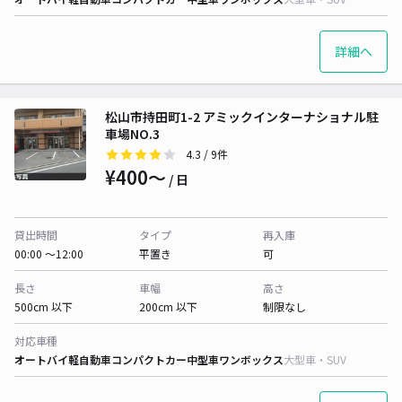
詳細へ
松山市持田町1-2 アミックインターナショナル駐
車場NO.3
4.3
/ 9件
¥400〜
/ 日
貸出時間
タイプ
再入庫
00:00 〜12:00
平置き
可
長さ
車幅
高さ
500cm 以下
200cm 以下
制限なし
対応車種
オートバイ
軽自動車
コンパクトカー
中型車
ワンボックス
大型車・SUV