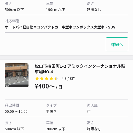
長さ
車幅
高さ
500cm 以下
190cm 以下
制限なし
対応車種
オートバイ
軽自動車
コンパクトカー
中型車
ワンボックス
大型車・SUV
詳細へ
松山市持田町1-2 アミックインターナショナル駐
車場NO.4
4.9
/ 8件
¥400〜
/ 日
貸出時間
タイプ
再入庫
00:00 〜12:00
平置き
可
長さ
車幅
高さ
500cm 以下
200cm 以下
制限なし