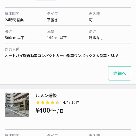
貸出時間
タイプ
再入庫
24時間営業
平置き
可
長さ
車幅
高さ
500cm 以下
190cm 以下
制限なし
対応車種
オートバイ
軽自動車
コンパクトカー
中型車
ワンボックス
大型車・SUV
詳細へ
ルメン道後
4.7
/ 10件
¥400〜
/ 日
貸出時間
タイプ
再入庫