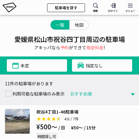
駐車場を貸す
検索
ログイン
メニュー
一覧
地図
愛媛県松山市祝谷四丁目周辺の駐車場
アキッパなら
予約
ができて
格安料金
!
未定
指定なし
11件の駐車場があります
利用可能な駐車場のみ表示
祝谷4丁目1-46駐車場
4.6
/ 7件
¥500〜
/ 日
¥50〜 / 15分
時間貸し可