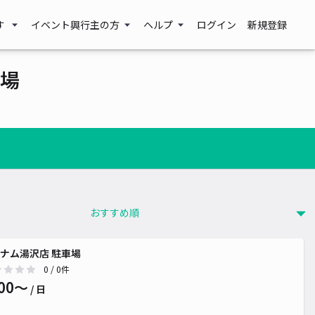
す
イベント興行主の方
ヘルプ
ログイン
新規登録
場
ナム湯沢店 駐車場
0
/ 0件
00〜
/ 日