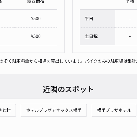
格
最安価格
平均
¥
500
平日
-
¥
500
土日祝
-
をのぞく駐車料金から相場を算出しています。バイクのみの駐車場は集計
近隣のスポット
さと村
ホテルプラザアネックス横手
横手プラザホテル