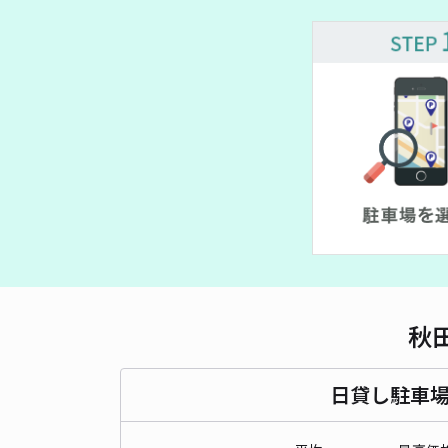
秋
日貸し駐車