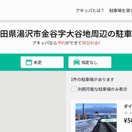
アキッパとは？
駐車場を貸
田県湯沢市金谷字大谷地周辺の駐車
アキッパなら
予約
ができて
格安料金
!
未定
指定なし
1件の駐車場があります
利用可能な駐車場のみ表示
ダイ
¥5