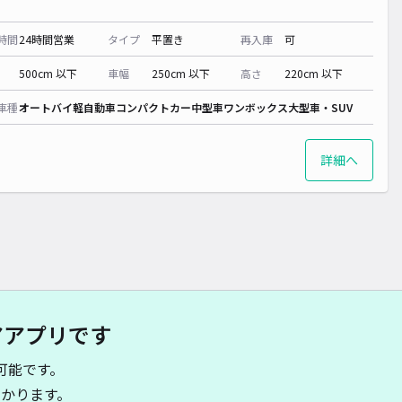
時間
24時間営業
タイプ
平置き
再入庫
可
500cm 以下
車幅
250cm 以下
高さ
220cm 以下
車種
オートバイ
軽自動車
コンパクトカー
中型車
ワンボックス
大型車・SUV
詳細へ
アアプリです
可能です。
かります。