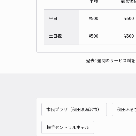
平均
最高価
平日
¥
500
¥
500
土日祝
¥
500
¥
500
過去1週間のサービス料
市民プラザ（秋田県湯沢市）
秋田ふる
横手セントラルホテル