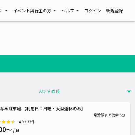
す
イベント興行主の方
ヘルプ
ログイン
新規登録
なめ駐車場 【利用日：日曜・大型連休のみ】
常滑駅まで徒歩 6分
4.9
/ 37件
00〜
/ 日