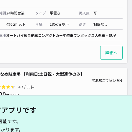
時間
24時間営業
タイプ
平置き
再入庫
可
490cm 以下
車幅
185cm 以下
高さ
制限なし
車種
オートバイ
軽自動車
コンパクトカー
中型車
ワンボックス
大型車・SUV
詳細へ
なめ駐車場 【利用日:土日祝・大型連休のみ】
常滑駅まで徒歩 6分
4.7
/ 33件
00〜
/ 日
アアプリです
時間
24時間営業
タイプ
平置き
再入庫
可
可能です。
490cm 以下
車幅
185cm 以下
高さ
制限なし
かります。