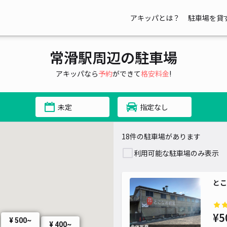
アキッパとは？
駐車場を貸
常滑駅周辺の駐車場
アキッパなら
予約
ができて
格安料金
!
未定
指定なし
18件の駐車場があります
利用可能な駐車場のみ表示
とこ
¥5
¥ 500~
¥ 400~