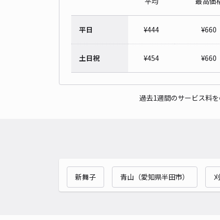
平均
最高価
平日
¥
444
¥
660
土日祝
¥
454
¥
660
過去1週間のサービス料
新舞子
青山（愛知県半田市）