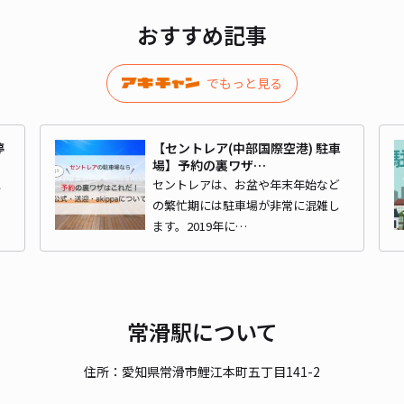
おすすめ記事
¥3
時間
でもっと見る
貸出
停
【セントレア(中部国際空港) 駐車
長さ
場】予約の裏ワザ…
に
セントレアは、お盆や年末年始など
対応
セ
の繁忙期には駐車場が非常に混雑し
ます。2019年に…
名鉄
常滑駅について
便利
住所：愛知県常滑市鯉江本町五丁目141-2
¥3