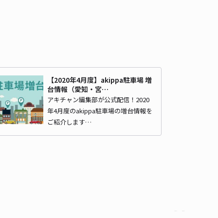
常滑駅まで徒歩 12分
4.5
/ 17件
96〜
/ 日
¥40〜 / 15分
貸し可
時間
24時間営業
タイプ
平置き
再入庫
可
【2020年4月度】akippa駐車場 増
430cm 以下
車幅
170cm 以下
高さ
制限なし
台情報（愛知・宮…
アキチャン編集部が公式配信！2020
車種
オートバイ
軽自動車
コンパクトカー
中型車
ワンボックス
大型車・SUV
年4月度のakippa駐車場の増台情報を
ご紹介します…
詳細へ
多屋駅前駐車場【3番区画】～セントレア(中部国際空港)アクセス
！
常滑駅まで徒歩 12分
4.8
/ 10件
96〜
/ 日
¥40〜 / 15分