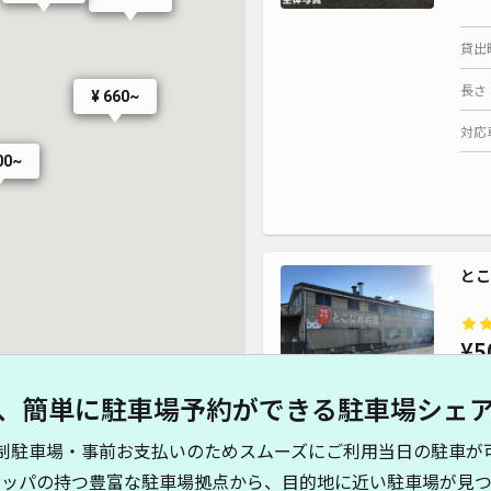
貸出
長さ
¥ 660~
対応
00~
とこ
¥5
、簡単に駐車場予約ができる駐車場シェ
貸出
制駐車場・事前お支払いのためスムーズにご利用当日の駐車が
長さ
キッパの持つ豊富な駐車場拠点から、目的地に近い駐車場が見つ