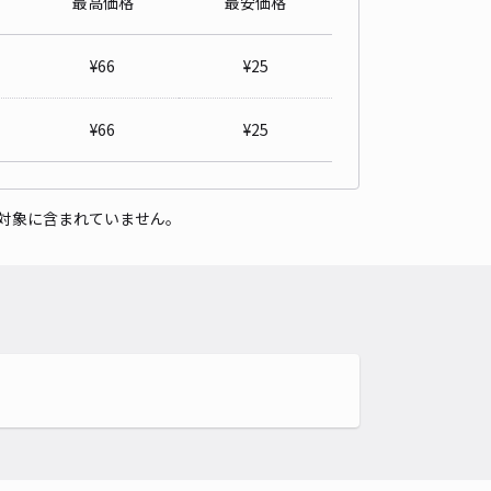
最高価格
最安価格
多屋駅前駐車場【4番区画】～セントレア(中部国際空港)アクセス
！
¥
66
¥
25
常滑駅まで徒歩 12分
4.4
/ 5件
96〜
¥
66
¥
25
/ 日
¥40〜 / 15分
貸し可
対象に含まれていません。
時間
24時間営業
タイプ
平置き
再入庫
可
500cm 以下
車幅
190cm 以下
高さ
制限なし
車種
オートバイ
軽自動車
コンパクトカー
中型車
ワンボックス
大型車・SUV
詳細へ
多屋駅前駐車場【1番区画】～セントレア(中部国際空港)アクセス
！