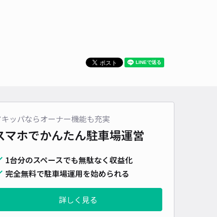
貸し可
時間
24時間営業
タイプ
平置き
再入庫
可
500cm 以下
車幅
190cm 以下
高さ
制限なし
車種
オートバイ
軽自動車
コンパクトカー
中型車
ワンボックス
大型車・SUV
詳細へ
アキッパならオーナー機能も充実
スマホでかんたん
駐車場運営
多屋駅前駐車場【2番区画】～セントレア(中部国際空港)アクセス
！
常滑駅まで徒歩 12分
1台分のスペースでも無駄なく収益化
4.5
/ 13件
完全無料で駐車場運用を始められる
96〜
/ 日
¥40〜 / 15分
貸し可
詳しく見る
時間
24時間営業
タイプ
平置き
再入庫
可