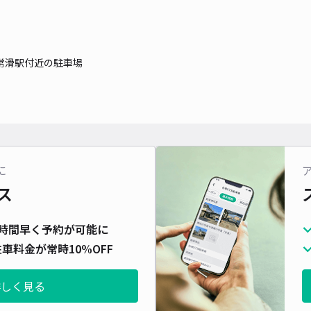
時間
貸出
常滑駅付近の駐車場
長さ
対応
に
ス
名鉄
便利
時間早く予約が可能に
車料金が常時10%OFF
¥3
時間
詳しく見る
貸出