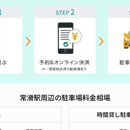
対応
【駐
¥3
貸出
長さ
常滑駅周辺の駐車場料金相場
対応
場
時間貸し駐