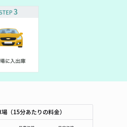
車種
オートバイ
軽自動車
コンパクトカー
中型車
ワンボックス
大型車・SUV
詳細へ
車場間違い注意】本町ハッピーパーク
常滑駅まで徒歩 13分
4.4
/ 41件
00〜
/ 日
時間
24時間営業
タイプ
平置き
再入庫
可
500cm 以下
車幅
190cm 以下
高さ
制限なし
車種
オートバイ
軽自動車
コンパクトカー
中型車
ワンボックス
大型車・SUV
車場（15分あたりの料金）
詳細へ