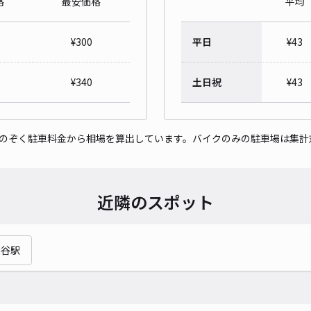
格
最安価格
平均
名鉄
便利
¥
300
平日
¥
43
¥3
¥
340
土日祝
¥
43
時間
をのぞく駐車料金から相場を算出しています。バイクのみの駐車場は集計
貸出
長さ
対応
近隣のスポット
刈谷駅
名鉄
便利