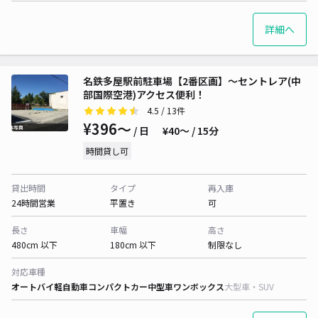
詳細へ
名鉄多屋駅前駐車場【2番区画】～セントレア(中
部国際空港)アクセス便利！
4.5
/ 13件
¥396〜
/ 日
¥40〜 / 15分
時間貸し可
貸出時間
タイプ
再入庫
24時間営業
平置き
可
長さ
車幅
高さ
480cm 以下
180cm 以下
制限なし
対応車種
オートバイ
軽自動車
コンパクトカー
中型車
ワンボックス
大型車・SUV