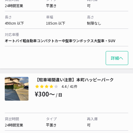
24時間営業
平置き
可
長さ
車幅
高さ
490cm 以下
185cm 以下
制限なし
対応車種
オートバイ
軽自動車
コンパクトカー
中型車
ワンボックス
大型車・SUV
詳細へ
【駐車場間違い注意】本町ハッピーパーク
4.4
/ 41件
¥300〜
/ 日
貸出時間
タイプ
再入庫
24時間営業
平置き
可