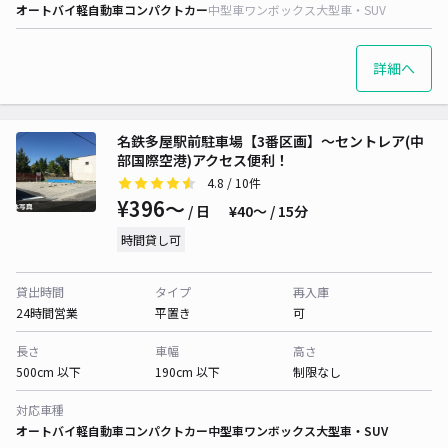
オートバイ
軽自動車
コンパクトカー
中型車
ワンボックス
大型車・SUV
詳細へ
名鉄多屋駅前駐車場【3番区画】～セントレア(中
部国際空港)アクセス便利！
4.8
/ 10件
¥396〜
/ 日
¥40〜 / 15分
時間貸し可
貸出時間
タイプ
再入庫
24時間営業
平置き
可
長さ
車幅
高さ
500cm 以下
190cm 以下
制限なし
対応車種
オートバイ
軽自動車
コンパクトカー
中型車
ワンボックス
大型車・SUV