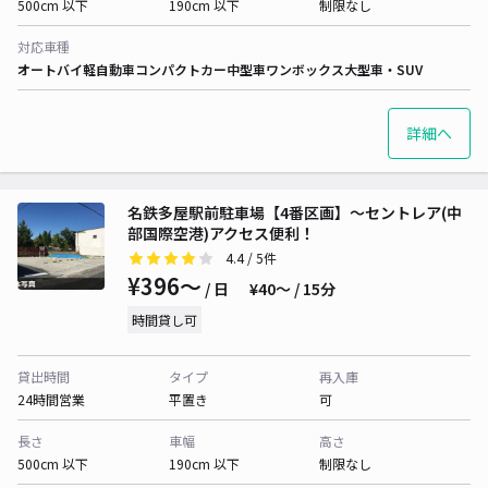
500cm 以下
190cm 以下
制限なし
対応車種
オートバイ
軽自動車
コンパクトカー
中型車
ワンボックス
大型車・SUV
詳細へ
名鉄多屋駅前駐車場【4番区画】～セントレア(中
部国際空港)アクセス便利！
4.4
/ 5件
¥396〜
/ 日
¥40〜 / 15分
時間貸し可
貸出時間
タイプ
再入庫
24時間営業
平置き
可
長さ
車幅
高さ
500cm 以下
190cm 以下
制限なし