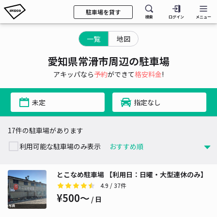
駐車場を貸す
検索
ログイン
メニュー
一覧
地図
愛知県常滑市周辺の駐車場
アキッパなら
予約
ができて
格安料金
!
未定
指定なし
17件の駐車場があります
利用可能な駐車場のみ表示
とこなめ駐車場 【利用日：日曜・大型連休のみ】
4.9
/ 37件
¥500〜
/ 日