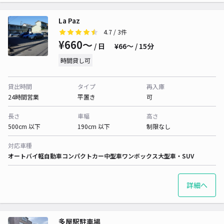
La Paz
4.7
/ 3件
¥660〜
/ 日
¥66〜 / 15分
時間貸し可
貸出時間
タイプ
再入庫
24時間営業
平置き
可
長さ
車幅
高さ
500cm 以下
190cm 以下
制限なし
対応車種
オートバイ
軽自動車
コンパクトカー
中型車
ワンボックス
大型車・SUV
詳細へ
多屋駅駐車場