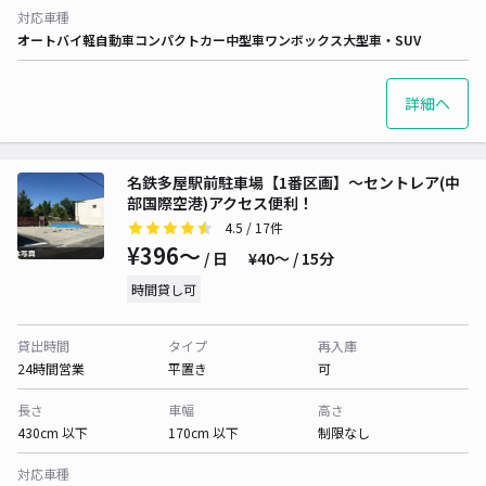
対応車種
オートバイ
軽自動車
コンパクトカー
中型車
ワンボックス
大型車・SUV
詳細へ
名鉄多屋駅前駐車場【1番区画】～セントレア(中
部国際空港)アクセス便利！
4.5
/ 17件
¥396〜
/ 日
¥40〜 / 15分
時間貸し可
貸出時間
タイプ
再入庫
24時間営業
平置き
可
長さ
車幅
高さ
430cm 以下
170cm 以下
制限なし
対応車種