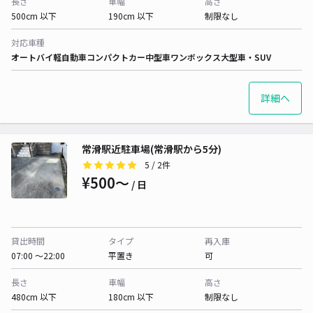
長さ
車幅
高さ
500cm 以下
190cm 以下
制限なし
対応車種
オートバイ
軽自動車
コンパクトカー
中型車
ワンボックス
大型車・SUV
詳細へ
常滑駅近駐車場(常滑駅から5分)
5
/ 2件
¥500〜
/ 日
貸出時間
タイプ
再入庫
07:00 〜22:00
平置き
可
長さ
車幅
高さ
480cm 以下
180cm 以下
制限なし