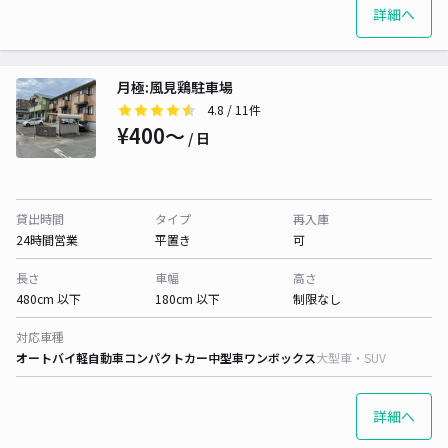
詳細へ
月極:風見鶏駐車場
4.8
/ 11件
¥400〜
/ 日
貸出時間
タイプ
再入庫
24時間営業
平置き
可
長さ
車幅
高さ
480cm 以下
180cm 以下
制限なし
対応車種
オートバイ
軽自動車
コンパクトカー
中型車
ワンボックス
大型車・SUV
詳細へ