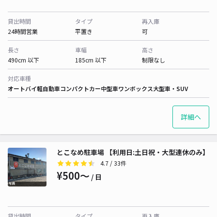
貸出時間
タイプ
再入庫
24時間営業
平置き
可
長さ
車幅
高さ
490cm 以下
185cm 以下
制限なし
対応車種
オートバイ
軽自動車
コンパクトカー
中型車
ワンボックス
大型車・SUV
詳細へ
とこなめ駐車場 【利用日:土日祝・大型連休のみ】
4.7
/ 33件
¥500〜
/ 日
貸出時間
タイプ
再入庫