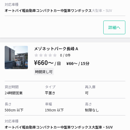
対応車種
オートバイ
軽自動車
コンパクトカー
中型車
ワンボックス
大型車・SUV
詳細へ
メゾネットパーク長峰 A
0
/ 0件
¥660〜
/ 日
¥66〜 / 15分
時間貸し可
貸出時間
タイプ
再入庫
24時間営業
平置き
可
長さ
車幅
高さ
500cm 以下
190cm 以下
制限なし
対応車種
オートバイ
軽自動車
コンパクトカー
中型車
ワンボックス
大型車・SUV