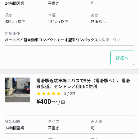
24時間営業
平置き
可
長さ
車幅
高さ
480cm 以下
180cm 以下
制限なし
対応車種
オートバイ
軽自動車
コンパクトカー
中型車
ワンボックス
大型車・SUV
詳細へ
常滑駅近駐車場：バスで5分（常滑駅へ）、常滑
散歩道、セントレア利用に便利
5
/ 2件
¥400〜
/ 日
貸出時間
タイプ
再入庫
24時間営業
平置き
可