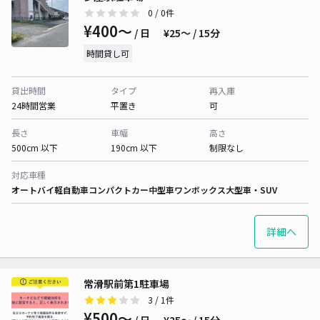
0
/ 0件
¥400〜
/ 日
¥25〜 / 15分
時間貸し可
貸出時間
タイプ
再入庫
24時間営業
平置き
可
長さ
車幅
高さ
500cm 以下
190cm 以下
制限なし
対応車種
オートバイ
軽自動車
コンパクトカー
中型車
ワンボックス
大型車・SUV
詳細へ
常滑駅前第1駐車場
3
/ 1件
¥500〜