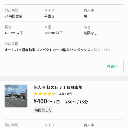
貸出時間
タイプ
再入庫
24時間営業
平置き
可
長さ
車幅
高さ
480cm 以下
180cm 以下
制限なし
対応車種
オートバイ
軽自動車
コンパクトカー
中型車
ワンボックス
大型車・SUV
詳細へ
個人宅:虹の丘７丁目駐車場
4.8
/ 6件
¥400〜
/ 日
¥50〜 / 15分
時間貸し可
貸出時間
タイプ
再入庫