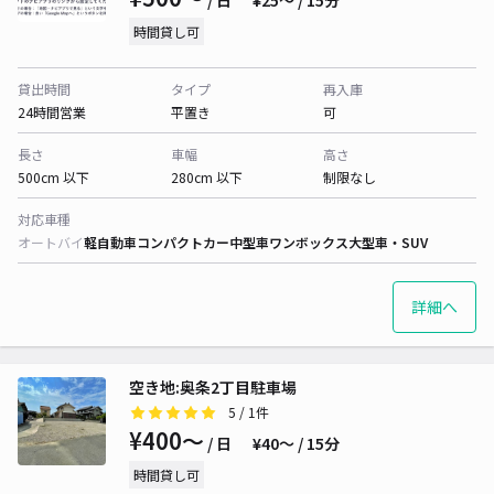
/ 日
¥25〜 / 15分
時間貸し可
貸出時間
タイプ
再入庫
24時間営業
平置き
可
長さ
車幅
高さ
500cm 以下
280cm 以下
制限なし
対応車種
オートバイ
軽自動車
コンパクトカー
中型車
ワンボックス
大型車・SUV
詳細へ
空き地:奥条2丁目駐車場
5
/ 1件
¥400〜
/ 日
¥40〜 / 15分
時間貸し可