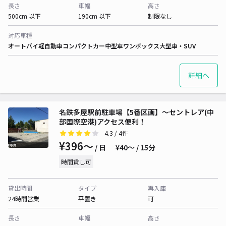
長さ
車幅
高さ
500cm 以下
190cm 以下
制限なし
対応車種
オートバイ
軽自動車
コンパクトカー
中型車
ワンボックス
大型車・SUV
詳細へ
名鉄多屋駅前駐車場【5番区画】～セントレア(中
部国際空港)アクセス便利！
4.3
/ 4件
¥396〜
/ 日
¥40〜 / 15分
時間貸し可
貸出時間
タイプ
再入庫
24時間営業
平置き
可
長さ
車幅
高さ