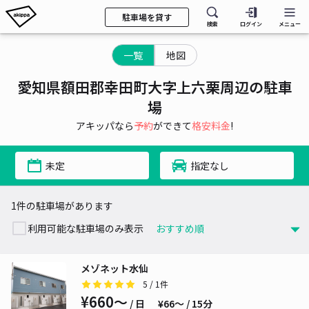
駐車場を貸す
検索
ログイン
メニュー
一覧
地図
愛知県額田郡幸田町大字上六栗周辺の駐車
場
アキッパなら
予約
ができて
格安料金
!
未定
指定なし
1件の駐車場があります
利用可能な駐車場のみ表示
メゾネット水仙
5
/ 1件
¥660〜
/ 日
¥66〜 / 15分