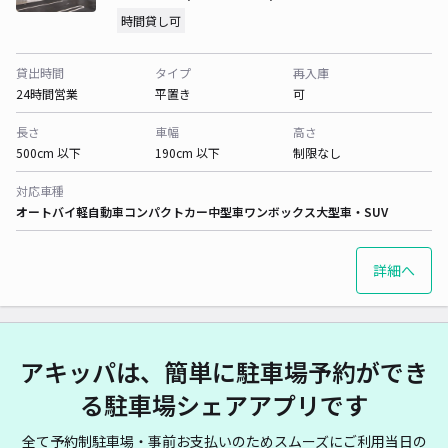
時間貸し可
貸出時間
タイプ
再入庫
24時間営業
平置き
可
長さ
車幅
高さ
500cm 以下
190cm 以下
制限なし
対応車種
オートバイ
軽自動車
コンパクトカー
中型車
ワンボックス
大型車・SUV
詳細へ
アキッパは、簡単に駐車場予約ができ
る駐車場シェアアプリです
全て予約制駐車場・事前お支払いのためスムーズにご利用当日の