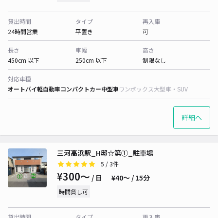
貸出時間
タイプ
再入庫
24時間営業
平置き
可
長さ
車幅
高さ
450cm 以下
250cm 以下
制限なし
対応車種
オートバイ
軽自動車
コンパクトカー
中型車
ワンボックス
大型車・SUV
詳細へ
三河高浜駅_H邸☆第①_駐車場
5
/ 3件
¥300〜
/ 日
¥40〜 / 15分
時間貸し可
貸出時間
タイプ
再入庫