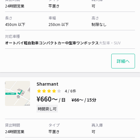
24時間営業
平置き
可
長さ
車幅
高さ
450cm 以下
250cm 以下
制限なし
対応車種
オートバイ
軽自動車
コンパクトカー
中型車
ワンボックス
大型車・SUV
詳細へ
Sharmant
4
/ 6件
¥660〜
/ 日
¥66〜 / 15分
時間貸し可
貸出時間
タイプ
再入庫
24時間営業
平置き
可