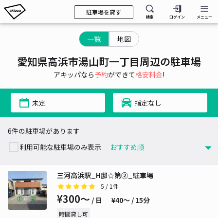
駐車場を貸す
検索
ログイン
メニュー
一覧
地図
愛知県高浜市湯山町一丁目周辺の駐車場
アキッパなら
予約
ができて
格安料金
!
未定
指定なし
6件の駐車場があります
利用可能な駐車場のみ表示
三河高浜駅_H邸☆第②_駐車場
5
/ 1件
¥300〜
/ 日
¥40〜 / 15分
時間貸し可