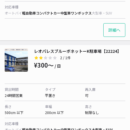
対応車種
オートバイ
軽自動車
コンパクトカー
中型車
ワンボックス
大型車・SUV
詳細へ
レオパレスブルーボネットーK駐車場【22224】
2
/ 1件
¥300〜
/ 日
貸出時間
タイプ
再入庫
24時間営業
平置き
可
長さ
車幅
高さ
500cm 以下
200cm 以下
制限なし
対応車種
オートバイ
軽自動車
コンパクトカー
中型車
ワンボックス
大型車・SUV