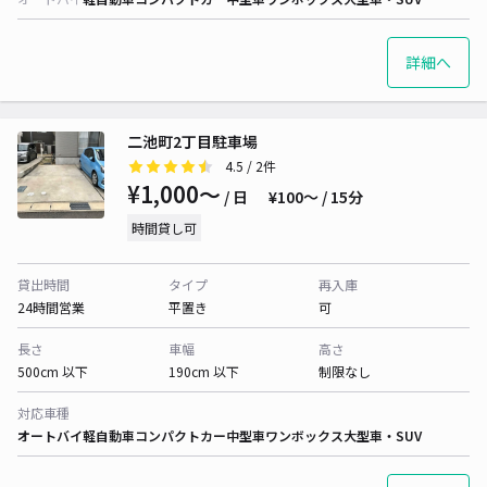
詳細へ
二池町2丁目駐車場
4.5
/ 2件
¥1,000〜
/ 日
¥100〜 / 15分
時間貸し可
貸出時間
タイプ
再入庫
24時間営業
平置き
可
長さ
車幅
高さ
500cm 以下
190cm 以下
制限なし
対応車種
オートバイ
軽自動車
コンパクトカー
中型車
ワンボックス
大型車・SUV