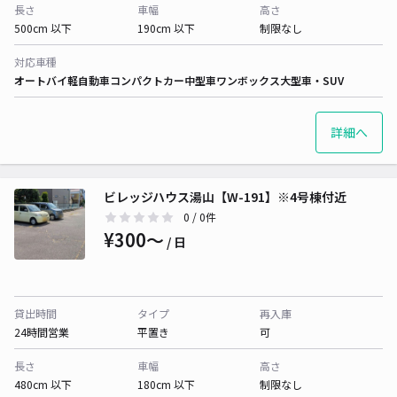
長さ
車幅
高さ
500cm 以下
190cm 以下
制限なし
対応車種
オートバイ
軽自動車
コンパクトカー
中型車
ワンボックス
大型車・SUV
詳細へ
ビレッジハウス湯山【W-191】※4号棟付近
0
/ 0件
¥300〜
/ 日
貸出時間
タイプ
再入庫
24時間営業
平置き
可
長さ
車幅
高さ
480cm 以下
180cm 以下
制限なし