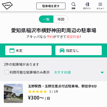
駐車場を貸す
検索
ログイン
メニュー
一覧
地図
愛知県稲沢市横野神田町周辺の駐車場
アキッパなら
予約
ができて
格安料金
!
未定
指定なし
2件の駐車場があります
利用可能な駐車場のみ表示
玉野駅西・玉野交差点付近駐車場、駅徒歩8分
5
/ 1件
¥300〜
/ 日