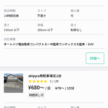
貸出時間
タイプ
再入庫
24時間営業
平置き
可
長さ
車幅
高さ
530cm 以下
280cm 以下
制限なし
対応車種
オートバイ
軽自動車
コンパクトカー
中型車
ワンボックス
大型車・SUV
詳細へ
akippa用駐車場北2台
5
/ 1件
¥680〜
/ 日
¥70〜 / 15分
時間貸し可
貸出時間
タイプ
再入庫