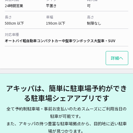
24時間営業
平置き
可
長さ
車幅
高さ
500cm 以下
190cm 以下
制限なし
対応車種
オートバイ
軽自動車
コンパクトカー
中型車
ワンボックス
大型車・SUV
詳細へ
アキッパは、簡単に駐車場予約ができ
る駐車場シェアアプリです
全て予約制駐車場・事前お支払いのためスムーズにご利用当日の
駐車が可能です。
また、アキッパの持つ豊富な駐車場拠点から、目的地に近い駐車
場が見つかります。