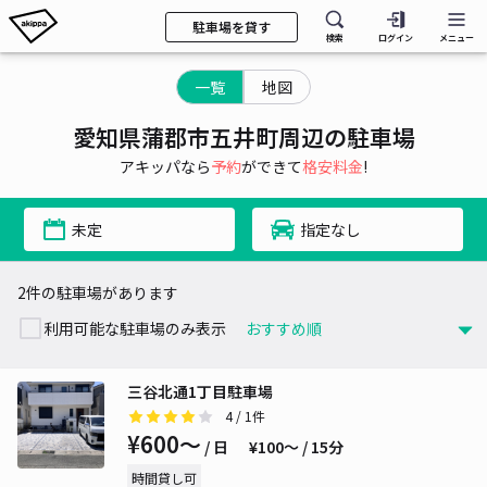
駐車場を貸す
検索
ログイン
メニュー
一覧
地図
愛知県蒲郡市五井町周辺の駐車場
アキッパなら
予約
ができて
格安料金
!
未定
指定なし
2件の駐車場があります
利用可能な駐車場のみ表示
三谷北通1丁目駐車場
4
/ 1件
¥600〜
/ 日
¥100〜 / 15分
時間貸し可