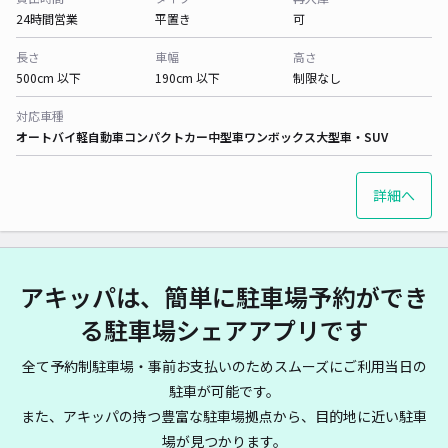
24時間営業
平置き
可
長さ
車幅
高さ
500cm 以下
190cm 以下
制限なし
対応車種
オートバイ
軽自動車
コンパクトカー
中型車
ワンボックス
大型車・SUV
詳細へ
アキッパは、簡単に駐車場予約ができ
る駐車場シェアアプリです
全て予約制駐車場・事前お支払いのためスムーズにご利用当日の
駐車が可能です。
また、アキッパの持つ豊富な駐車場拠点から、目的地に近い駐車
場が見つかります。