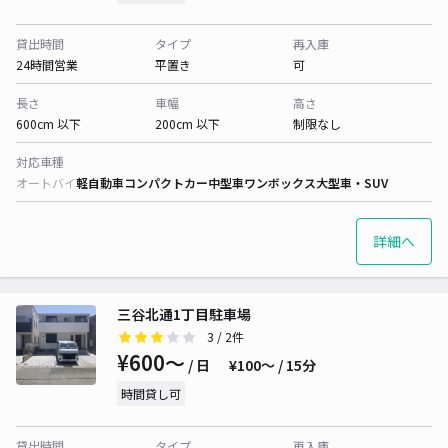
貸出時間
タイプ
再入庫
24時間営業
平置き
可
長さ
車幅
高さ
600cm 以下
200cm 以下
制限なし
対応車種
オートバイ
軽自動車
コンパクトカー
中型車
ワンボックス
大型車・SUV
詳細へ
三谷北通1丁目駐車場
3
/ 2件
¥600〜
/ 日
¥100〜 / 15分
時間貸し可
貸出時間
タイプ
再入庫