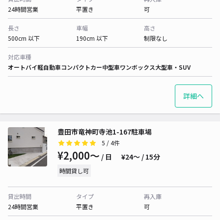
24時間営業
平置き
可
長さ
車幅
高さ
500cm 以下
190cm 以下
制限なし
対応車種
オートバイ
軽自動車
コンパクトカー
中型車
ワンボックス
大型車・SUV
詳細へ
豊田市竜神町寺池1-167駐車場
5
/ 4件
¥2,000〜
/ 日
¥24〜 / 15分
時間貸し可
貸出時間
タイプ
再入庫
24時間営業
平置き
可