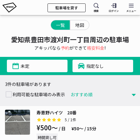
駐車場を貸す
検索
ログイン
メニュー
一覧
地図
愛知県豊田市渡刈町一丁目周辺の駐車場
アキッパなら
予約
ができて
格安料金
!
未定
指定なし
3件の駐車場があります
利用可能な駐車場のみ表示
寿恵野ハイツ 28番
5
/ 1件
¥500〜
/ 日
¥50〜 / 15分
時間貸し可