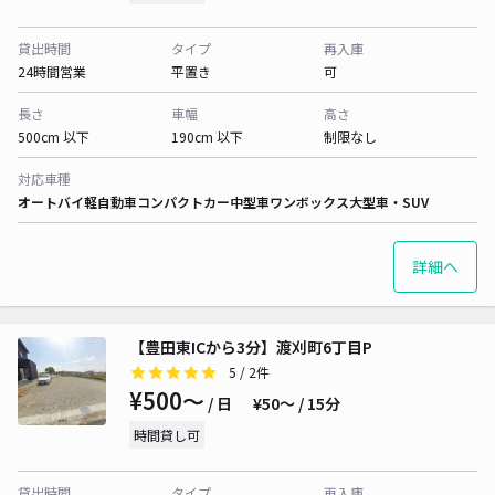
貸出時間
タイプ
再入庫
24時間営業
平置き
可
長さ
車幅
高さ
500cm 以下
190cm 以下
制限なし
対応車種
オートバイ
軽自動車
コンパクトカー
中型車
ワンボックス
大型車・SUV
詳細へ
【豊田東ICから3分】渡刈町6丁目P
5
/ 2件
¥500〜
/ 日
¥50〜 / 15分
時間貸し可
貸出時間
タイプ
再入庫