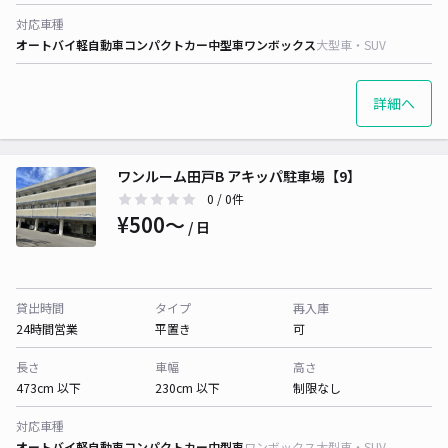
対応車種
オートバイ
軽自動車
コンパクトカー
中型車
ワンボックス
大型車・SUV
詳細へ
ワンルーム田戸B アキッパ駐車場【9】
0
/ 0件
¥500〜
/ 日
貸出時間
タイプ
再入庫
24時間営業
平置き
可
長さ
車幅
高さ
473cm 以下
230cm 以下
制限なし
対応車種
オートバイ
軽自動車
コンパクトカー
中型車
ワンボックス
大型車・SUV