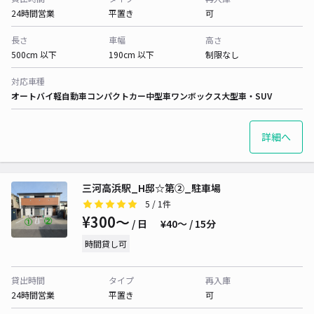
24時間営業
平置き
可
長さ
車幅
高さ
500cm 以下
190cm 以下
制限なし
対応車種
オートバイ
軽自動車
コンパクトカー
中型車
ワンボックス
大型車・SUV
詳細へ
三河高浜駅_H邸☆第②_駐車場
5
/ 1件
¥300〜
/ 日
¥40〜 / 15分
時間貸し可
貸出時間
タイプ
再入庫
24時間営業
平置き
可