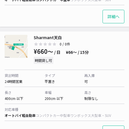
詳細へ
Sharmant天白
0
/ 0件
¥660〜
/ 日
¥66〜 / 15分
時間貸し可
貸出時間
タイプ
再入庫
24時間営業
平置き
可
長さ
車幅
高さ
400cm 以下
200cm 以下
制限なし
対応車種
オートバイ
軽自動車
コンパクトカー
中型車
ワンボックス
大型車・SUV