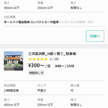
長さ
車幅
高さ
450cm 以下
250cm 以下
制限なし
対応車種
オートバイ
軽自動車
コンパクトカー
中型車
ワンボックス
大型車・SUV
詳細へ
三河高浜駅_H邸☆第①_駐車場
5
/ 3件
¥300〜
/ 日
¥40〜 / 15分
時間貸し可
貸出時間
タイプ
再入庫
24時間営業
平置き
可
長さ
車幅
高さ
450cm 以下
250cm 以下
制限なし