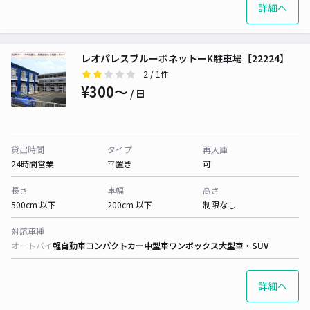
詳細へ
レオパレスブルーボネットーK駐車場【22224】
2
/ 1件
¥300〜
/ 日
貸出時間
タイプ
再入庫
24時間営業
平置き
可
長さ
車幅
高さ
500cm 以下
200cm 以下
制限なし
対応車種
オートバイ
軽自動車
コンパクトカー
中型車
ワンボックス
大型車・SUV
詳細へ