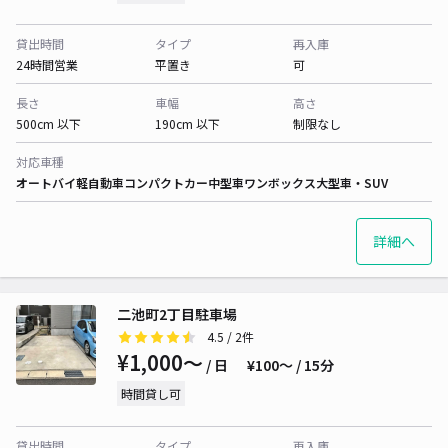
貸出時間
タイプ
再入庫
24時間営業
平置き
可
長さ
車幅
高さ
500cm 以下
190cm 以下
制限なし
対応車種
オートバイ
軽自動車
コンパクトカー
中型車
ワンボックス
大型車・SUV
詳細へ
二池町2丁目駐車場
4.5
/ 2件
¥1,000〜
/ 日
¥100〜 / 15分
時間貸し可
貸出時間
タイプ
再入庫