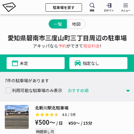
駐車場を貸す
検索
ログイン
メニュー
一覧
地図
愛知県碧南市三度山町三丁目周辺の駐車場
アキッパなら
予約
ができて
格安料金
!
未定
指定なし
7件の駐車場があります
利用可能な駐車場のみ表示
北新川駅北駐車場
4.6
/ 5件
¥500〜
/ 日
¥50〜 / 15分
時間貸し可