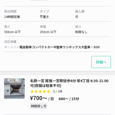
貸出時間
タイプ
再入庫
24時間営業
平置き
可
長さ
車幅
高さ
500cm 以下
250cm 以下
制限なし
対応車種
オートバイ
軽自動車
コンパクトカー
中型車
ワンボックス
大型車・SUV
詳細へ
名鉄一宮 尾張一宮駅徒歩6分 栄4丁目 6:30-21:00
可(夜間は駐車不可)
5
/ 3件
¥700〜
/ 日
¥60〜 / 15分
時間貸し可