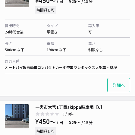
¥450〜
/ 日
¥25〜 / 15分
時間貸し可
貸出時間
タイプ
再入庫
24時間営業
平置き
可
長さ
車幅
高さ
500cm 以下
190cm 以下
制限なし
対応車種
オートバイ
軽自動車
コンパクトカー
中型車
ワンボックス
大型車・SUV
詳細へ
一宮市大宮1丁目akippa駐車場【6】
0
/ 0件
¥450〜
/ 日
¥25〜 / 15分
時間貸し可