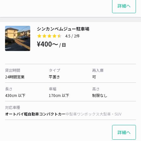
詳細へ
シンカンベムジュー駐車場
4.5
/ 2件
¥400〜
/ 日
貸出時間
タイプ
再入庫
24時間営業
平置き
可
長さ
車幅
高さ
430cm 以下
170cm 以下
制限なし
対応車種
オートバイ
軽自動車
コンパクトカー
中型車
ワンボックス
大型車・SUV
詳細へ