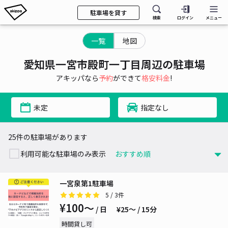
駐車場を貸す
検索
ログイン
メニュー
一覧
地図
愛知県一宮市殿町一丁目周辺の駐車場
アキッパなら
予約
ができて
格安料金
!
未定
指定なし
25件の駐車場があります
利用可能な駐車場のみ表示
一宮泉第1駐車場
5
/ 3件
¥100〜
/ 日
¥25〜 / 15分
時間貸し可