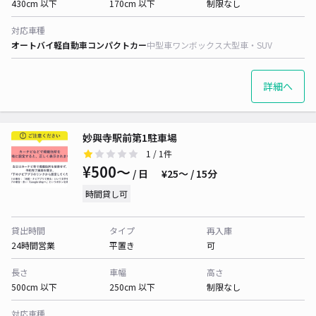
430cm 以下
170cm 以下
制限なし
対応車種
オートバイ
軽自動車
コンパクトカー
中型車
ワンボックス
大型車・SUV
詳細へ
妙興寺駅前第1駐車場
1
/ 1件
¥500〜
/ 日
¥25〜 / 15分
時間貸し可
貸出時間
タイプ
再入庫
24時間営業
平置き
可
長さ
車幅
高さ
500cm 以下
250cm 以下
制限なし
対応車種