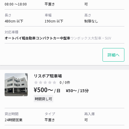
08:00 〜18:00
平置き
可
長さ
車幅
高さ
480cm 以下
190cm 以下
制限なし
対応車種
オートバイ
軽自動車
コンパクトカー
中型車
ワンボックス
大型車・SUV
詳細へ
リスボア駐車場
0
/ 0件
¥500〜
/ 日
¥50〜 / 15分
時間貸し可
貸出時間
タイプ
再入庫
24時間営業
平置き
可