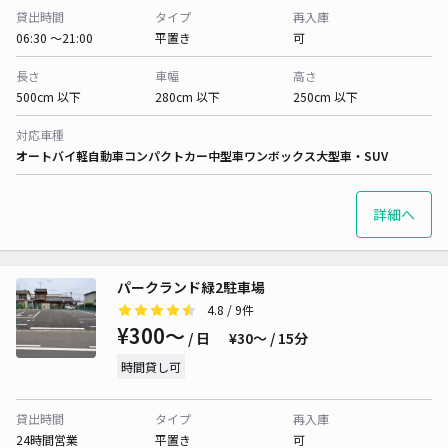
貸出時間
タイプ
再入庫
06:30 〜21:00
平置き
可
長さ
車幅
高さ
500cm 以下
280cm 以下
250cm 以下
対応車種
オートバイ
軽自動車
コンパクトカー
中型車
ワンボックス
大型車・SUV
詳細へ
パークランド緑2駐車場
4.8
/ 9件
¥300〜
/ 日
¥30〜 / 15分
時間貸し可
貸出時間
タイプ
再入庫
24時間営業
平置き
可