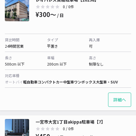
0
/ 0件
¥300〜
/ 日
貸出時間
タイプ
再入庫
24時間営業
平置き
可
長さ
車幅
高さ
500cm 以下
200cm 以下
制限なし
対応車種
オートバイ
軽自動車
コンパクトカー
中型車
ワンボックス
大型車・SUV
詳細へ
一宮市大宮1丁目akippa駐車場【7】
0
/ 0件