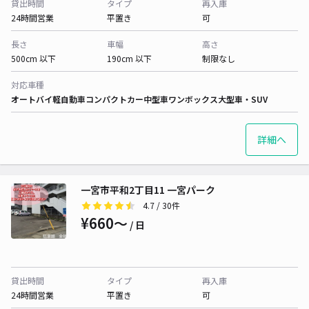
貸出時間
タイプ
再入庫
24時間営業
平置き
可
長さ
車幅
高さ
500cm 以下
190cm 以下
制限なし
対応車種
オートバイ
軽自動車
コンパクトカー
中型車
ワンボックス
大型車・SUV
詳細へ
一宮市平和2丁目11 一宮パーク
4.7
/ 30件
¥660〜
/ 日
貸出時間
タイプ
再入庫
24時間営業
平置き
可