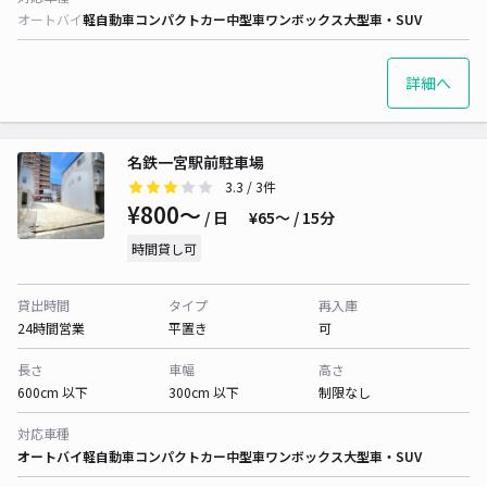
オートバイ
軽自動車
コンパクトカー
中型車
ワンボックス
大型車・SUV
詳細へ
名鉄一宮駅前駐車場
3.3
/ 3件
¥800〜
/ 日
¥65〜 / 15分
時間貸し可
貸出時間
タイプ
再入庫
24時間営業
平置き
可
長さ
車幅
高さ
600cm 以下
300cm 以下
制限なし
対応車種
オートバイ
軽自動車
コンパクトカー
中型車
ワンボックス
大型車・SUV