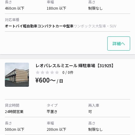
長さ
車幅
高さ
460cm 以下
180cm 以下
制限なし
対応車種
オートバイ
軽自動車
コンパクトカー
中型車
ワンボックス
大型車・SUV
詳細へ
レオパレスルミエール 輝駐車場【31925】
0
/ 0件
¥600〜
/ 日
貸出時間
タイプ
再入庫
24時間営業
平置き
可
長さ
車幅
高さ
500cm 以下
200cm 以下
制限なし