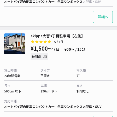
オートバイ
軽自動車
コンパクトカー
中型車
ワンボックス
大型車・SUV
詳細へ
akippa大宮3丁目駐車場【左側】
5
/ 1件
¥1,500〜
/ 日
¥50〜 / 15分
時間貸し可
貸出時間
タイプ
再入庫
24時間営業
平置き
可
長さ
車幅
高さ
500cm 以下
190cm 以下
制限なし
対応車種
オートバイ
軽自動車
コンパクトカー
中型車
ワンボックス
大型車・SUV