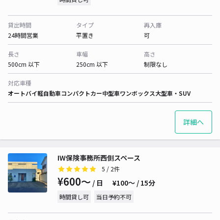
貸出時間
タイプ
再入庫
24時間営業
平置き
可
長さ
車幅
高さ
500cm 以下
250cm 以下
制限なし
対応車種
オートバイ
軽自動車
コンパクトカー
中型車
ワンボックス
大型車・SUV
詳細へ
IW保険事務所西側スペース
5
/ 2件
¥600〜
/ 日
¥100〜 / 15分
時間貸し可
当日予約不可