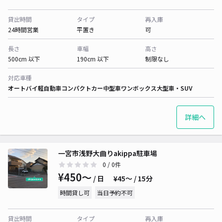
貸出時間
タイプ
再入庫
24時間営業
平置き
可
長さ
車幅
高さ
500cm 以下
190cm 以下
制限なし
対応車種
オートバイ
軽自動車
コンパクトカー
中型車
ワンボックス
大型車・SUV
詳細へ
一宮市浅野大曲りakippa駐車場
0
/ 0件
¥450〜
/ 日
¥45〜 / 15分
時間貸し可
当日予約不可
貸出時間
タイプ
再入庫