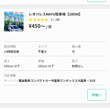
レオパレスMAYU駐車場【20500】
5
/ 2件
¥450〜
/ 日
貸出時間
タイプ
再入庫
24時間営業
平置き
可
長さ
車幅
高さ
500cm 以下
200cm 以下
制限なし
対応車種
オートバイ
軽自動車
コンパクトカー
中型車
ワンボックス
大型車・SUV
詳細へ