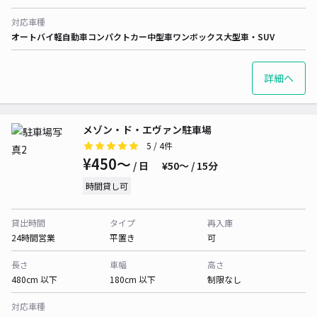
対応車種
オートバイ
軽自動車
コンパクトカー
中型車
ワンボックス
大型車・SUV
詳細へ
メゾン・ド・エヴァン駐車場
5
/ 4件
¥450〜
/ 日
¥50〜 / 15分
時間貸し可
貸出時間
タイプ
再入庫
24時間営業
平置き
可
長さ
車幅
高さ
480cm 以下
180cm 以下
制限なし
対応車種