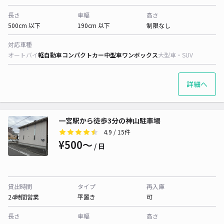
長さ
車幅
高さ
500cm 以下
190cm 以下
制限なし
対応車種
オートバイ
軽自動車
コンパクトカー
中型車
ワンボックス
大型車・SUV
詳細へ
一宮駅から徒歩3分の神山駐車場
4.9
/ 15件
¥500〜
/ 日
貸出時間
タイプ
再入庫
24時間営業
平置き
可
長さ
車幅
高さ