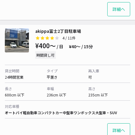
詳細へ
akippa富士2丁目駐車場
4
/ 11件
¥400〜
/ 日
¥40〜 / 15分
時間貸し可
貸出時間
タイプ
再入庫
24時間営業
平置き
可
長さ
車幅
高さ
600cm 以下
236cm 以下
235cm 以下
対応車種
オートバイ
軽自動車
コンパクトカー
中型車
ワンボックス
大型車・SUV
詳細へ