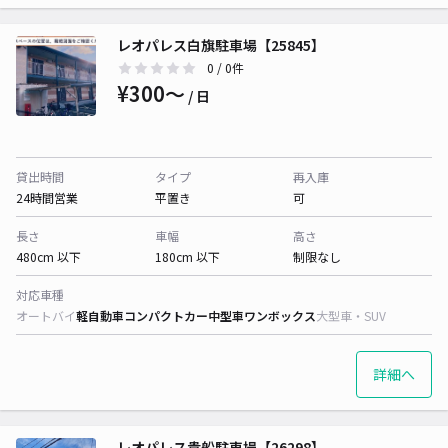
レオパレス白旗駐車場【25845】
0
/ 0件
¥300〜
/ 日
貸出時間
タイプ
再入庫
24時間営業
平置き
可
長さ
車幅
高さ
480cm 以下
180cm 以下
制限なし
対応車種
オートバイ
軽自動車
コンパクトカー
中型車
ワンボックス
大型車・SUV
詳細へ
レオパレス貴船駐車場【26298】