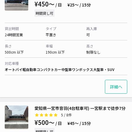
¥450〜
/ 日
¥25〜 / 15分
時間貸し可
貸出時間
タイプ
再入庫
24時間営業
平置き
可
長さ
車幅
高さ
500cm 以下
190cm 以下
制限なし
対応車種
オートバイ
軽自動車
コンパクトカー
中型車
ワンボックス
大型車・SUV
詳細へ
愛知県一宮市音羽(4台駐車可) 一宮駅まで徒歩7分
5
/ 8件
¥500〜
/ 日
¥45〜 / 15分
時間貸し可