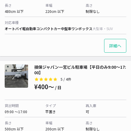
長さ
車幅
高さ
480cm 以下
220cm 以下
制限なし
対応車種
オートバイ
軽自動車
コンパクトカー
中型車
ワンボックス
大型車・SUV
詳細へ
損保ジャパン一宮ビル駐車場【平日のみ9:00～17:
00】
5
/ 4件
¥400〜
/ 日
貸出時間
タイプ
再入庫
09:00 〜17:00
平置き
可
長さ
車幅
高さ
500cm 以下
200cm 以下
制限なし