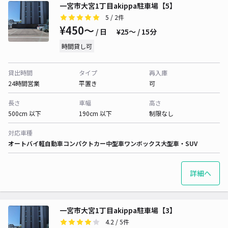
一宮市大宮1丁目akippa駐車場【5】
5
/ 2件
¥450〜
/ 日
¥25〜 / 15分
時間貸し可
貸出時間
タイプ
再入庫
24時間営業
平置き
可
長さ
車幅
高さ
500cm 以下
190cm 以下
制限なし
対応車種
オートバイ
軽自動車
コンパクトカー
中型車
ワンボックス
大型車・SUV
詳細へ
一宮市大宮1丁目akippa駐車場【3】
4.2
/ 5件