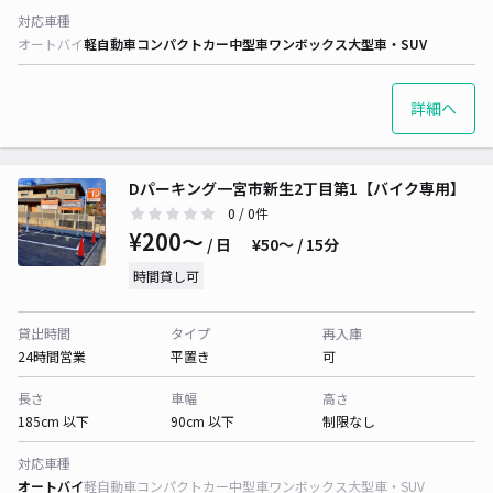
対応車種
オートバイ
軽自動車
コンパクトカー
中型車
ワンボックス
大型車・SUV
詳細へ
Dパーキング一宮市新生2丁目第1【バイク専用】
0
/ 0件
¥200〜
/ 日
¥50〜 / 15分
時間貸し可
貸出時間
タイプ
再入庫
24時間営業
平置き
可
長さ
車幅
高さ
185cm 以下
90cm 以下
制限なし
対応車種
オートバイ
軽自動車
コンパクトカー
中型車
ワンボックス
大型車・SUV