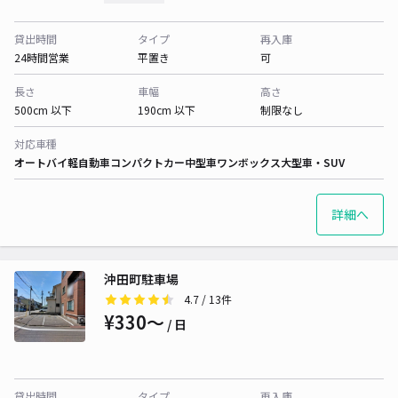
貸出時間
タイプ
再入庫
24時間営業
平置き
可
長さ
車幅
高さ
500cm 以下
190cm 以下
制限なし
対応車種
オートバイ
軽自動車
コンパクトカー
中型車
ワンボックス
大型車・SUV
詳細へ
沖田町駐車場
4.7
/ 13件
¥330〜
/ 日
貸出時間
タイプ
再入庫