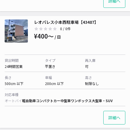
詳細へ
レオパレス小本西駐車場【43487】
0
/ 0件
¥400〜
/ 日
貸出時間
タイプ
再入庫
24時間営業
平置き
可
長さ
車幅
高さ
500cm 以下
200cm 以下
制限なし
対応車種
オートバイ
軽自動車
コンパクトカー
中型車
ワンボックス
大型車・SUV
詳細へ