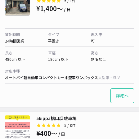
5
/ 1件
¥1,400〜
/ 日
貸出時間
タイプ
再入庫
24時間営業
平置き
可
長さ
車幅
高さ
480cm 以下
180cm 以下
制限なし
対応車種
オートバイ
軽自動車
コンパクトカー
中型車
ワンボックス
大型車・SUV
詳細へ
akippa橋口邸駐車場
5
/ 8件
¥400〜
/ 日