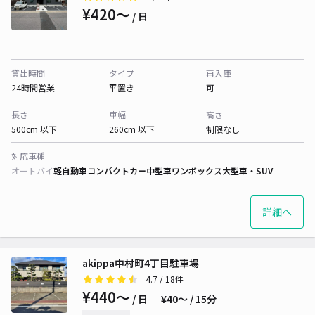
¥420〜
/ 日
貸出時間
タイプ
再入庫
24時間営業
平置き
可
長さ
車幅
高さ
500cm 以下
260cm 以下
制限なし
対応車種
オートバイ
軽自動車
コンパクトカー
中型車
ワンボックス
大型車・SUV
詳細へ
akippa中村町4丁目駐車場
4.7
/ 18件
¥440〜
/ 日
¥40〜 / 15分