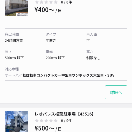
0
/ 0件
¥400〜
/ 日
貸出時間
タイプ
再入庫
24時間営業
平置き
可
長さ
車幅
高さ
500cm 以下
200cm 以下
制限なし
対応車種
オートバイ
軽自動車
コンパクトカー
中型車
ワンボックス
大型車・SUV
詳細へ
レオパレス松葉駐車場【43516】
0
/ 0件
¥500〜
/ 日