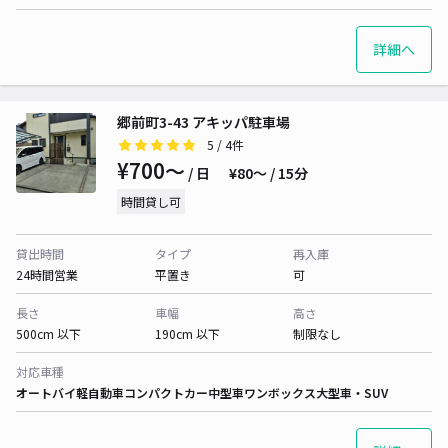
詳細へ
郷前町3-43 アキッパ駐車場
5
/ 4件
¥700〜
/ 日
¥80〜 / 15分
時間貸し可
貸出時間
タイプ
再入庫
24時間営業
平置き
可
長さ
車幅
高さ
500cm 以下
190cm 以下
制限なし
対応車種
オートバイ
軽自動車
コンパクトカー
中型車
ワンボックス
大型車・SUV