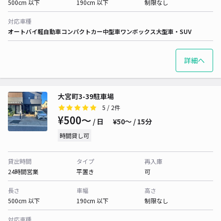
500cm 以下
190cm 以下
制限なし
対応車種
オートバイ
軽自動車
コンパクトカー
中型車
ワンボックス
大型車・SUV
詳細へ
大宮町3-39駐車場
5
/ 2件
¥500〜
/ 日
¥50〜 / 15分
時間貸し可
貸出時間
タイプ
再入庫
24時間営業
平置き
可
長さ
車幅
高さ
500cm 以下
190cm 以下
制限なし
対応車種