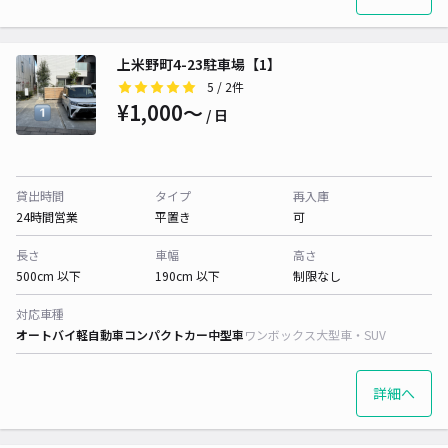
上米野町4-23駐車場【1】
5
/ 2件
¥1,000〜
/ 日
貸出時間
タイプ
再入庫
24時間営業
平置き
可
長さ
車幅
高さ
500cm 以下
190cm 以下
制限なし
対応車種
オートバイ
軽自動車
コンパクトカー
中型車
ワンボックス
大型車・SUV
詳細へ