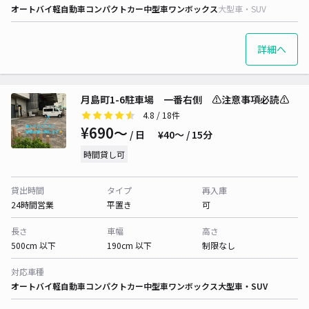
オートバイ
軽自動車
コンパクトカー
中型車
ワンボックス
大型車・SUV
詳細へ
月島町1-6駐車場 一番右側 ⚠️注意事項必読⚠️
4.8
/ 18件
¥690〜
/ 日
¥40〜 / 15分
時間貸し可
貸出時間
タイプ
再入庫
24時間営業
平置き
可
長さ
車幅
高さ
500cm 以下
190cm 以下
制限なし
対応車種
オートバイ
軽自動車
コンパクトカー
中型車
ワンボックス
大型車・SUV