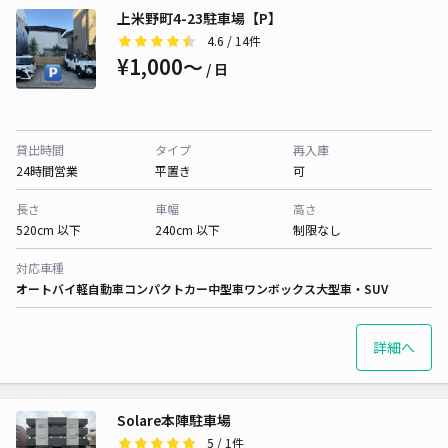
上米野町4-23駐車場【P】
4.6
/ 14件
¥1,000〜
/ 日
貸出時間
タイプ
再入庫
24時間営業
平置き
可
長さ
車幅
高さ
520cm 以下
240cm 以下
制限なし
対応車種
オートバイ
軽自動車
コンパクトカー
中型車
ワンボックス
大型車・SUV
詳細へ
Solare本陣駐車場
5
/ 1件