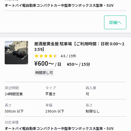
オートバイ
軽自動車
コンパクトカー
中型車
ワンボックス
大型車・SUV
詳細へ
居酒屋黄金屋 駐車場【ご利用時間：日祝 0:00～2
3:59】
4.6
/ 19件
¥600〜
/ 日
¥50〜 / 15分
時間貸し可
貸出時間
タイプ
再入庫
24時間営業
平置き
可
長さ
車幅
高さ
500cm 以下
190cm 以下
制限なし
対応車種
オートバイ
軽自動車
コンパクトカー
中型車
ワンボックス
大型車・SUV