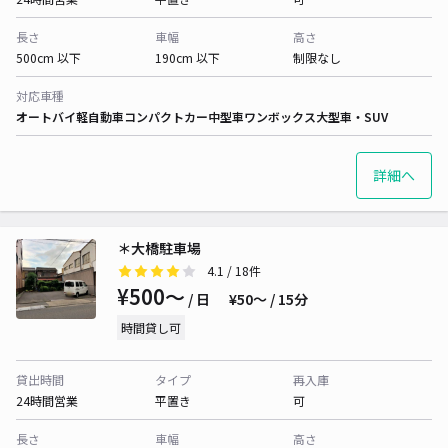
長さ
車幅
高さ
500cm 以下
190cm 以下
制限なし
対応車種
オートバイ
軽自動車
コンパクトカー
中型車
ワンボックス
大型車・SUV
詳細へ
＊大橋駐車場
4.1
/ 18件
¥500〜
/ 日
¥50〜 / 15分
時間貸し可
貸出時間
タイプ
再入庫
24時間営業
平置き
可
長さ
車幅
高さ