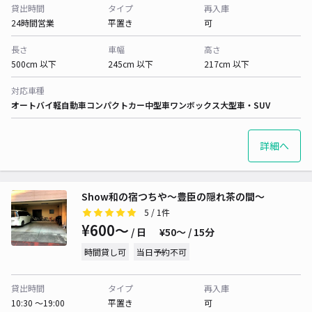
貸出時間
タイプ
再入庫
24時間営業
平置き
可
長さ
車幅
高さ
500cm 以下
245cm 以下
217cm 以下
対応車種
オートバイ
軽自動車
コンパクトカー
中型車
ワンボックス
大型車・SUV
詳細へ
Show和の宿つちや～豊臣の隠れ茶の間～
5
/ 1件
¥600〜
/ 日
¥50〜 / 15分
時間貸し可
当日予約不可
貸出時間
タイプ
再入庫
10:30 〜19:00
平置き
可