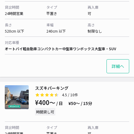
貸出時間
タイプ
再入庫
24時間営業
平置き
可
長さ
車幅
高さ
520cm 以下
240cm 以下
制限なし
対応車種
オートバイ
軽自動車
コンパクトカー
中型車
ワンボックス
大型車・SUV
詳細へ
スズキパーキング
4.5
/ 10件
¥400〜
/ 日
¥50〜 / 15分
時間貸し可
貸出時間
タイプ
再入庫
24時間営業
平置き
可