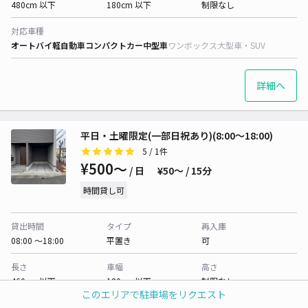
480cm 以下
180cm 以下
制限なし
対応車種
オートバイ
軽自動車
コンパクトカー
中型車
ワンボックス
大型車・SUV
詳細へ
平日・土曜限定(一部日祝あり)(8:00～18:00)
5
/ 1件
¥500〜
/ 日
¥50〜 / 15分
時間貸し可
貸出時間
タイプ
再入庫
08:00 〜18:00
平置き
可
長さ
車幅
高さ
460cm 以下
180cm 以下
制限なし
このエリアで駐車場をリクエスト
対応車種