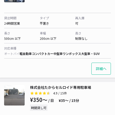
貸出時間
タイプ
再入庫
24時間営業
平置き
可
長さ
車幅
高さ
500cm 以下
200cm 以下
制限なし
対応車種
オートバイ
軽自動車
コンパクトカー
中型車
ワンボックス
大型車・SUV
詳細へ
株式会社たからセルロイド専用駐車場
4.9
/ 15件
¥350〜
/ 日
¥35〜 / 15分
時間貸し可