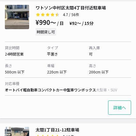
ワトソン中村区太閤4丁目付近駐車場
4.7
/ 56件
¥990〜
/ 日
¥92〜 / 15分
時間貸し可
貸出時間
タイプ
再入庫
24時間営業
平置き
可
長さ
車幅
高さ
500cm 以下
220cm 以下
200cm 以下
対応車種
オートバイ
軽自動車
コンパクトカー
中型車
ワンボックス
大型車・SUV
詳細へ
太閤1丁目21-12駐車場