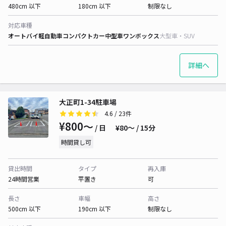
480cm 以下
180cm 以下
制限なし
対応車種
オートバイ
軽自動車
コンパクトカー
中型車
ワンボックス
大型車・SUV
詳細へ
大正町1-34駐車場
4.6
/ 23件
¥800〜
/ 日
¥80〜 / 15分
時間貸し可
貸出時間
タイプ
再入庫
24時間営業
平置き
可
長さ
車幅
高さ
500cm 以下
190cm 以下
制限なし