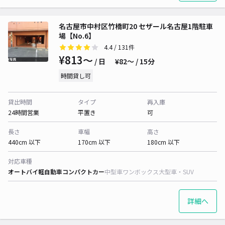
名古屋市中村区竹橋町20 セザール名古屋1階駐車
場【No.6】
4.4
/ 131件
¥813〜
/ 日
¥82〜 / 15分
時間貸し可
貸出時間
タイプ
再入庫
24時間営業
平置き
可
長さ
車幅
高さ
440cm 以下
170cm 以下
180cm 以下
対応車種
オートバイ
軽自動車
コンパクトカー
中型車
ワンボックス
大型車・SUV
詳細へ