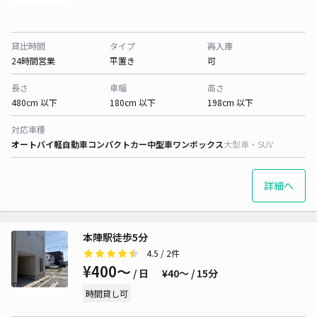
貸出時間
タイプ
再入庫
24時間営業
平置き
可
長さ
車幅
高さ
480cm 以下
180cm 以下
198cm 以下
対応車種
オートバイ
軽自動車
コンパクトカー
中型車
ワンボックス
大型車・SUV
詳細へ
本陣駅徒歩5分
4.5
/ 2件
¥400〜
/ 日
¥40〜 / 15分
時間貸し可