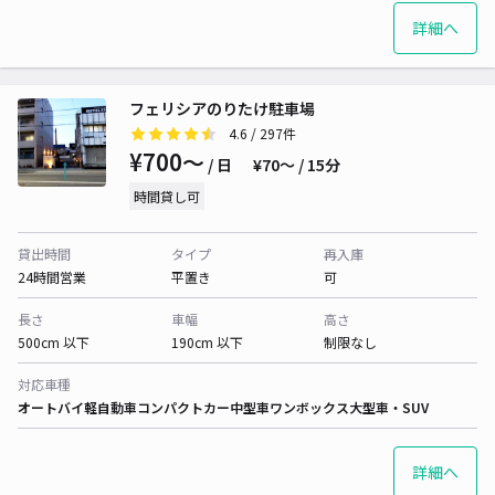
詳細へ
フェリシアのりたけ駐車場
4.6
/ 297件
¥700〜
/ 日
¥70〜 / 15分
時間貸し可
貸出時間
タイプ
再入庫
24時間営業
平置き
可
長さ
車幅
高さ
500cm 以下
190cm 以下
制限なし
対応車種
オートバイ
軽自動車
コンパクトカー
中型車
ワンボックス
大型車・SUV
詳細へ