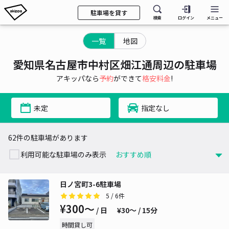
駐車場を貸す
検索
ログイン
メニュー
一覧
地図
愛知県名古屋市中村区畑江通周辺の駐車場
アキッパなら
予約
ができて
格安料金
!
未定
指定なし
62件の駐車場があります
利用可能な駐車場のみ表示
日ノ宮町3-6駐車場
5
/ 6件
¥300〜
/ 日
¥30〜 / 15分
時間貸し可