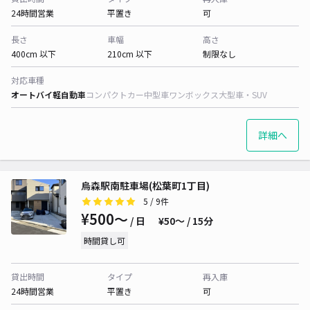
24時間営業
平置き
可
長さ
車幅
高さ
400cm 以下
210cm 以下
制限なし
対応車種
オートバイ
軽自動車
コンパクトカー
中型車
ワンボックス
大型車・SUV
詳細へ
烏森駅南駐車場(松葉町1丁目)
5
/ 9件
¥500〜
/ 日
¥50〜 / 15分
時間貸し可
貸出時間
タイプ
再入庫
24時間営業
平置き
可