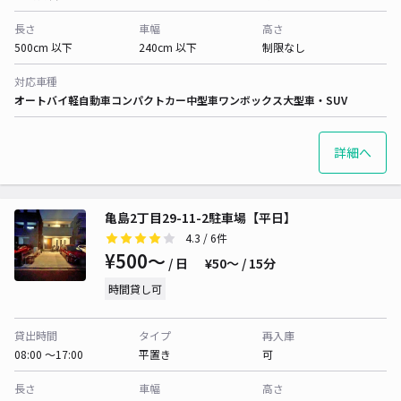
長さ
車幅
高さ
500cm 以下
240cm 以下
制限なし
対応車種
オートバイ
軽自動車
コンパクトカー
中型車
ワンボックス
大型車・SUV
詳細へ
亀島2丁目29-11-2駐車場【平日】
4.3
/ 6件
¥500〜
/ 日
¥50〜 / 15分
時間貸し可
貸出時間
タイプ
再入庫
08:00 〜17:00
平置き
可
長さ
車幅
高さ