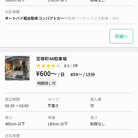
対応車種
オートバイ
軽自動車
コンパクトカー
中型車
ワンボックス
大型車・SUV
詳細へ
宮塚町46駐車場
4.3
/ 3件
¥600〜
/ 日
¥50〜 / 15分
時間貸し可
貸出時間
タイプ
再入庫
08:30 〜18:00
平置き
可
長さ
車幅
高さ
480cm 以下
180cm 以下
制限なし
対応車種