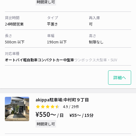
時間貸し可
貸出時間
タイプ
再入庫
24時間営業
平置き
可
長さ
車幅
高さ
500cm 以下
190cm 以下
制限なし
対応車種
オートバイ
軽自動車
コンパクトカー
中型車
ワンボックス
大型車・SUV
詳細へ
akippa駐車場:中村町９丁目
4.9
/ 29件
¥550〜
/ 日
¥55〜 / 15分
時間貸し可