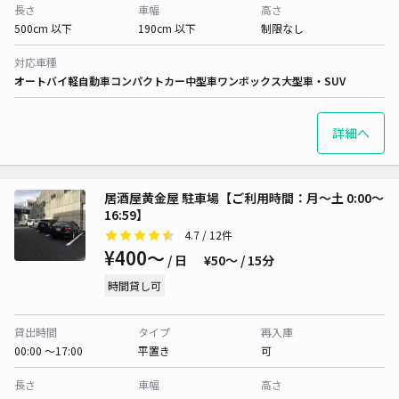
長さ
車幅
高さ
500cm 以下
190cm 以下
制限なし
対応車種
オートバイ
軽自動車
コンパクトカー
中型車
ワンボックス
大型車・SUV
詳細へ
居酒屋黄金屋 駐車場【ご利用時間：月～土 0:00～
16:59】
4.7
/ 12件
¥400〜
/ 日
¥50〜 / 15分
時間貸し可
貸出時間
タイプ
再入庫
00:00 〜17:00
平置き
可
長さ
車幅
高さ