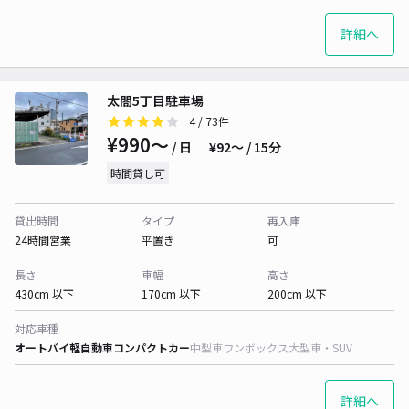
詳細へ
太閤5丁目駐車場
4
/ 73件
¥990〜
/ 日
¥92〜 / 15分
時間貸し可
貸出時間
タイプ
再入庫
24時間営業
平置き
可
長さ
車幅
高さ
430cm 以下
170cm 以下
200cm 以下
対応車種
オートバイ
軽自動車
コンパクトカー
中型車
ワンボックス
大型車・SUV
詳細へ