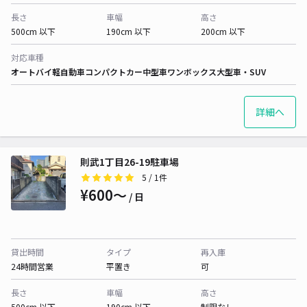
長さ
車幅
高さ
500cm 以下
190cm 以下
200cm 以下
対応車種
オートバイ
軽自動車
コンパクトカー
中型車
ワンボックス
大型車・SUV
詳細へ
則武1丁目26-19駐車場
5
/ 1件
¥600〜
/ 日
貸出時間
タイプ
再入庫
24時間営業
平置き
可
長さ
車幅
高さ
500cm 以下
190cm 以下
制限なし