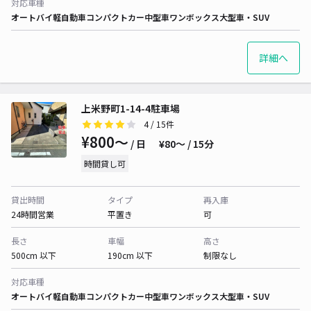
対応車種
オートバイ
軽自動車
コンパクトカー
中型車
ワンボックス
大型車・SUV
詳細へ
上米野町1-14-4駐車場
4
/ 15件
¥800〜
/ 日
¥80〜 / 15分
時間貸し可
貸出時間
タイプ
再入庫
24時間営業
平置き
可
長さ
車幅
高さ
500cm 以下
190cm 以下
制限なし
対応車種
オートバイ
軽自動車
コンパクトカー
中型車
ワンボックス
大型車・SUV