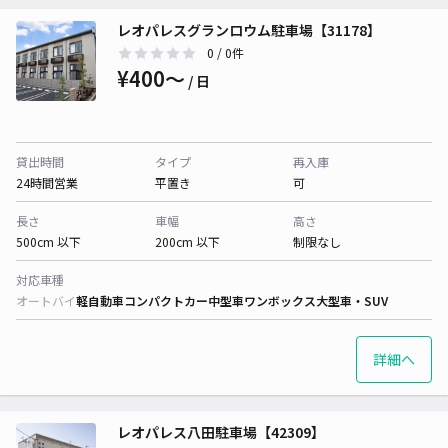
レオパレスグランロウム駐車場【31178】
0
/ 0件
¥400〜
/ 日
貸出時間
タイプ
再入庫
24時間営業
平置き
可
長さ
車幅
高さ
500cm 以下
200cm 以下
制限なし
対応車種
オートバイ
軽自動車
コンパクトカー
中型車
ワンボックス
大型車・SUV
詳細へ
レオパレス八田駐車場【42309】