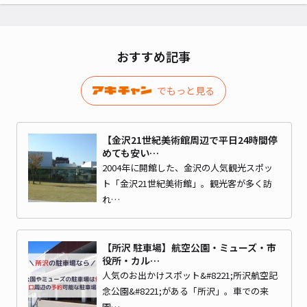
おすすめ記事
でもっと見る
【金沢21世紀美術館周辺で平日24時間停
めても安い…
2004年に開館した、金沢の人気観光スポッ
ト「金沢21世紀美術館」。観光客が多く訪
れ…
【所沢 駐車場】航空公園・ミューズ・市
役所・カル…
人気のお出かけスポット&#8221;所沢航空記
念公園&#8221;がある「所沢」。車での来
園…