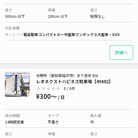
長さ
車幅
高さ
500cm 以下
200cm 以下
制限なし
対応車種
オートバイ
軽自動車
コンパクトカー
中型車
ワンボックス
大型車・SUV
詳細へ
光明寺（愛知県稲沢市）まで徒歩 8分
レオネクストハピネス駐車場【45682】
0
/ 0件
¥300〜
/ 日
貸出時間
タイプ
再入庫
24時間営業
平置き
可
長さ
車幅
高さ