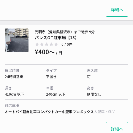
詳細へ
光明寺（愛知県稲沢市）まで徒歩 9分
パレスOT駐車場【13】
0
/ 0件
¥400〜
/ 日
貸出時間
タイプ
再入庫
24時間営業
平置き
可
長さ
車幅
高さ
410cm 以下
240cm 以下
制限なし
対応車種
オートバイ
軽自動車
コンパクトカー
中型車
ワンボックス
大型車・SUV
詳細へ