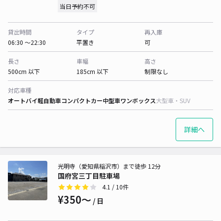
当日予約不可
貸出時間
タイプ
再入庫
06:30 〜22:30
平置き
可
長さ
車幅
高さ
500cm 以下
185cm 以下
制限なし
対応車種
オートバイ
軽自動車
コンパクトカー
中型車
ワンボックス
大型車・SUV
詳細へ
光明寺（愛知県稲沢市）まで徒歩 12分
国府宮三丁目駐車場
4.1
/ 10件
¥350〜
/ 日