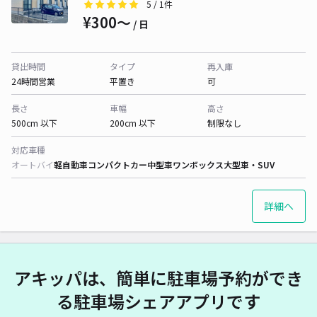
5
/ 1件
¥300〜
/ 日
貸出時間
タイプ
再入庫
24時間営業
平置き
可
長さ
車幅
高さ
500cm 以下
200cm 以下
制限なし
対応車種
オートバイ
軽自動車
コンパクトカー
中型車
ワンボックス
大型車・SUV
詳細へ
アキッパは、簡単に駐車場予約ができ
る駐車場シェアアプリです