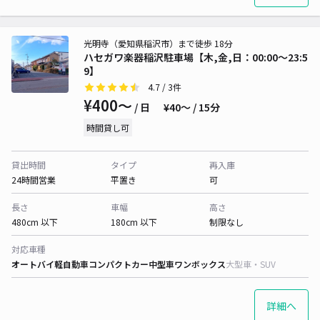
光明寺（愛知県稲沢市）まで徒歩 18分
ハセガワ楽器稲沢駐車場【木,金,日：00:00～23:5
9】
4.7
/ 3件
¥400〜
/ 日
¥40〜 / 15分
時間貸し可
貸出時間
タイプ
再入庫
24時間営業
平置き
可
長さ
車幅
高さ
480cm 以下
180cm 以下
制限なし
対応車種
オートバイ
軽自動車
コンパクトカー
中型車
ワンボックス
大型車・SUV
詳細へ