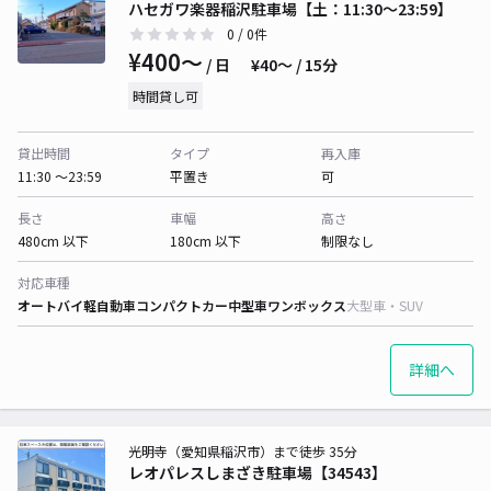
ハセガワ楽器稲沢駐車場【土：11:30～23:59】
0
/ 0件
¥400〜
/ 日
¥40〜 / 15分
時間貸し可
貸出時間
タイプ
再入庫
11:30 〜23:59
平置き
可
長さ
車幅
高さ
480cm 以下
180cm 以下
制限なし
対応車種
オートバイ
軽自動車
コンパクトカー
中型車
ワンボックス
大型車・SUV
詳細へ
光明寺（愛知県稲沢市）まで徒歩 35分
レオパレスしまざき駐車場【34543】