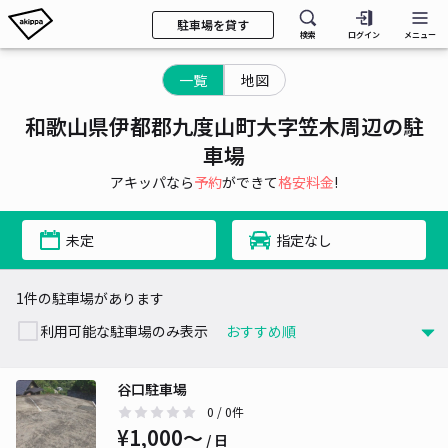
駐車場を貸す
検索
ログイン
メニュー
一覧
地図
和歌山県伊都郡九度山町大字笠木周辺の駐
車場
アキッパなら
予約
ができて
格安料金
!
未定
指定なし
1件の駐車場があります
利用可能な駐車場のみ表示
谷口駐車場
0
/ 0件
¥1,000〜
/ 日