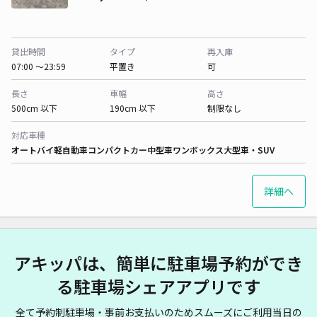
貸出時間
タイプ
再入庫
07:00 〜23:59
平置き
可
長さ
車幅
高さ
500cm 以下
190cm 以下
制限なし
対応車種
オートバイ
軽自動車
コンパクトカー
中型車
ワンボックス
大型車・SUV
詳細へ
アキッパは、簡単に駐車場予約ができ
る駐車場シェアアプリです
全て予約制駐車場・事前お支払いのためスムーズにご利用当日の