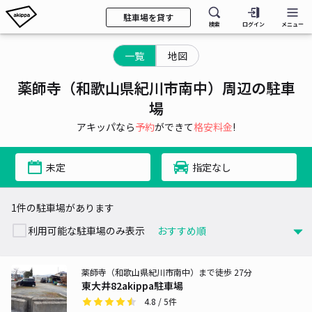
駐車場を貸す
検索
ログイン
メニュー
一覧
地図
薬師寺（和歌山県紀川市南中）周辺の駐車
場
アキッパなら
予約
ができて
格安料金
!
未定
指定なし
1件の駐車場があります
利用可能な駐車場のみ表示
薬師寺（和歌山県紀川市南中）まで徒歩 27分
東大井82akippa駐車場
4.8
/ 5件