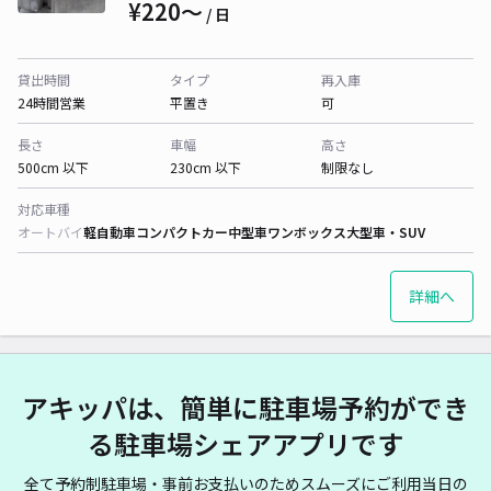
¥220〜
/ 日
貸出時間
タイプ
再入庫
24時間営業
平置き
可
長さ
車幅
高さ
500cm 以下
230cm 以下
制限なし
対応車種
オートバイ
軽自動車
コンパクトカー
中型車
ワンボックス
大型車・SUV
詳細へ
アキッパは、簡単に駐車場予約ができ
る駐車場シェアアプリです
全て予約制駐車場・事前お支払いのためスムーズにご利用当日の