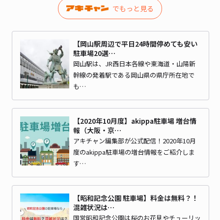
でもっと見る
【岡山駅周辺で平日24時間停めても安い
駐車場20選…
岡山駅は、JR西日本各線や東海道・山陽新
幹線の発着駅である岡山県の県庁所在地で
も…
【2020年10月度】akippa駐車場 増台情
報（大阪・京…
アキチャン編集部が公式配信！2020年10月
度のakippa駐車場の増台情報をご紹介しま
す…
【昭和記念公園 駐車場】料金は無料？！
混雑状況は…
国営昭和記念公園は桜のお花見やチューリッ