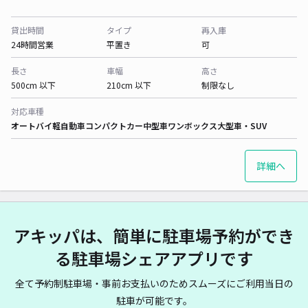
貸出時間
タイプ
再入庫
24時間営業
平置き
可
長さ
車幅
高さ
500cm 以下
210cm 以下
制限なし
対応車種
オートバイ
軽自動車
コンパクトカー
中型車
ワンボックス
大型車・SUV
詳細へ
アキッパは、簡単に駐車場予約ができ
る駐車場シェアアプリです
全て予約制駐車場・事前お支払いのためスムーズにご利用当日の
駐車が可能です。