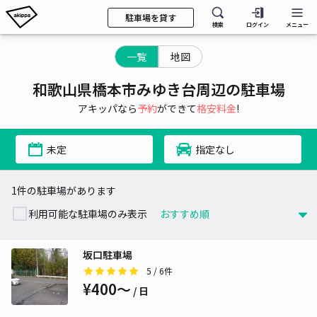
駐車場を貸す
検索
ログイン
メニュー
一覧
地図
和歌山県橋本市みゆき台周辺の駐車場
アキッパなら
予約
ができて
格安料金
!
未定
指定なし
1件の駐車場があります
利用可能な駐車場のみ表示
坂口駐車場
5
/ 6件
¥400〜
/ 日