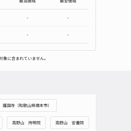
最高価格
最安価格
山県橋本市岸上
5
/ 1件
-
-
00〜
/ 日
-
-
時間
24時間営業
タイプ
平置き
再入庫
可
対象に含まれていません。
500cm 以下
車幅
190cm 以下
高さ
制限なし
車種
オートバイ
軽自動車
コンパクトカー
中型車
ワンボックス
大型車・SUV
詳細へ
護国寺（和歌山県橋本市）
高野山 持明院
高野山 安養院