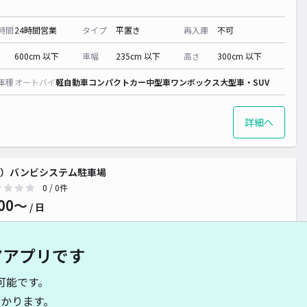
時間
24時間営業
タイプ
平置き
再入庫
不可
600cm 以下
車幅
235cm 以下
高さ
300cm 以下
車種
オートバイ
軽自動車
コンパクトカー
中型車
ワンボックス
大型車・SUV
詳細へ
株）バンビシステム駐車場
0
/ 0件
00〜
/ 日
アアプリです
時間
24時間営業
タイプ
平置き
再入庫
可
可能です。
500cm 以下
車幅
190cm 以下
高さ
制限なし
かります。