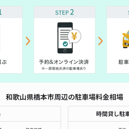
対応
丸利
¥5
貸出
長さ
和歌山県橋本市周辺の駐車場料金相場
対応
場
時間貸し駐