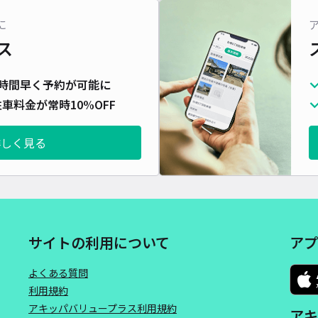
に
ス
時間早く予約が可能に
車料金が常時10%OFF
詳しく見る
サイトの利用について
アプ
よくある質問
利用規約
アキッパバリュープラス利用規約
アキ