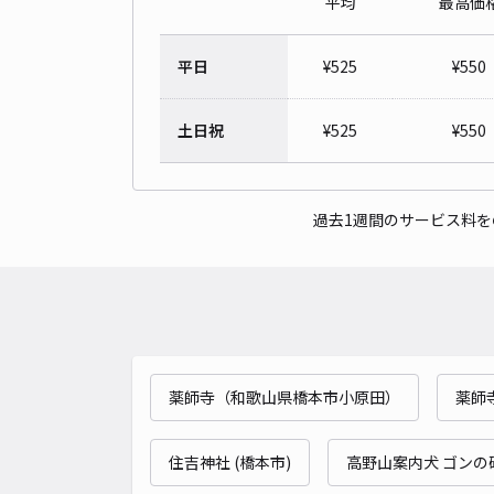
平均
最高価
平日
¥
525
¥
550
土日祝
¥
525
¥
550
過去1週間のサービス料
薬師寺（和歌山県橋本市小原田）
薬師
住吉神社 (橋本市)
高野山案内犬 ゴンの