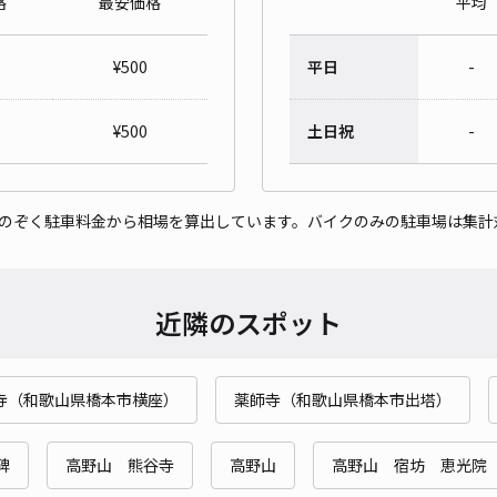
格
最安価格
平均
和歌
¥
500
平日
-
¥5
¥
500
土日祝
-
貸出
をのぞく駐車料金から相場を算出しています。バイクのみの駐車場は集計
長さ
対応
近隣のスポット
寺（和歌山県橋本市横座）
薬師寺（和歌山県橋本市出塔）
碑
高野山 熊谷寺
高野山
高野山 宿坊 恵光院