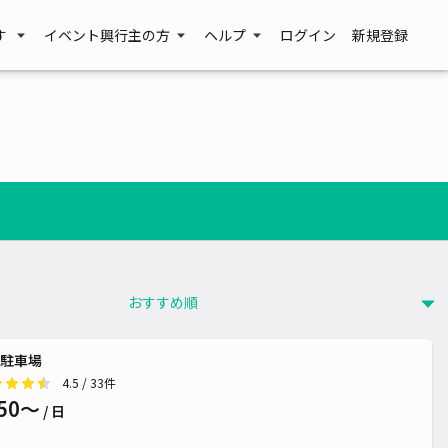
す
イベント興行主の方
ヘルプ
ログイン
新規登録
駐車場
4.5
/ 33件
50〜
/ 日