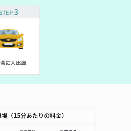
車種
オートバイ
軽自動車
コンパクトカー
中型車
ワンボックス
大型車・SUV
詳細へ
パーキング
4.4
/ 22件
50〜
/ 日
時間
24時間営業
タイプ
平置き
再入庫
可
540cm 以下
車幅
240cm 以下
高さ
制限なし
車種
オートバイ
軽自動車
コンパクトカー
中型車
ワンボックス
大型車・SUV
車場（15分あたりの料金）
詳細へ