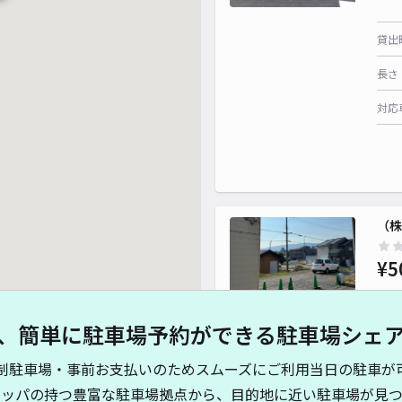
貸出
長さ
対応
（
¥5
、簡単に駐車場予約ができる駐車場シェ
貸出
制駐車場・事前お支払いのためスムーズにご利用当日の駐車が
長さ
キッパの持つ豊富な駐車場拠点から、目的地に近い駐車場が見つ