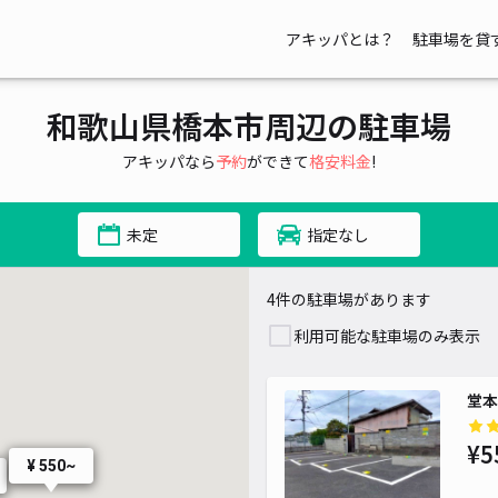
アキッパとは？
駐車場を貸
和歌山県橋本市周辺の駐車場
アキッパなら
予約
ができて
格安料金
!
未定
指定なし
4件の駐車場があります
利用可能な駐車場のみ表示
堂本
¥5
¥ 550~