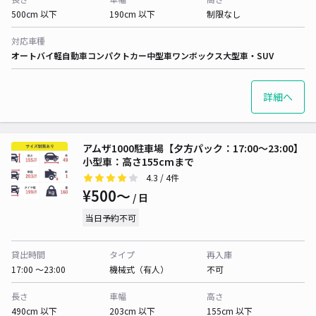
500cm 以下
190cm 以下
制限なし
対応車種
オートバイ
軽自動車
コンパクトカー
中型車
ワンボックス
大型車・SUV
詳細へ
アムザ1000駐車場【夕方パック：17:00～23:00】
小型車：高さ155cmまで
4.3
/ 4件
¥500〜
/ 日
当日予約不可
貸出時間
タイプ
再入庫
17:00 〜23:00
機械式（有人）
不可
長さ
車幅
高さ
490cm 以下
203cm 以下
155cm 以下