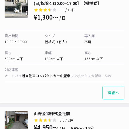
(日/祝除く)10:00~17:00】【機械式】
3.9
/ 10件
¥1,300〜
/ 日
貸出時間
タイプ
再入庫
10:00 〜17:00
機械式（有人）
不可
長さ
車幅
高さ
500cm 以下
180cm 以下
155cm 以下
対応車種
オートバイ
軽自動車
コンパクトカー
中型車
ワンボックス
大型車・SUV
詳細へ
山野金物株式会社前
3.5
/ 2件
¥4,950〜
/ 日
¥95〜 / 15分