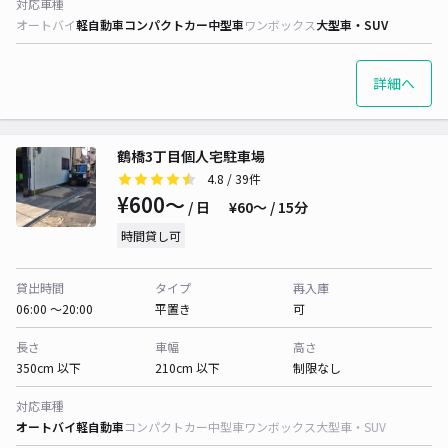
対応車種
オートバイ
軽自動車
コンパクトカー
中型車
ワンボックス
大型車・SUV
詳細へ
鶴橋3丁目個人宅駐車場
4.8
/ 39件
¥600〜
/ 日
¥60〜 / 15分
時間貸し可
貸出時間
タイプ
再入庫
06:00 〜20:00
平置き
可
長さ
車幅
高さ
350cm 以下
210cm 以下
制限なし
対応車種
オートバイ
軽自動車
コンパクトカー
中型車
ワンボックス
大型車・SUV