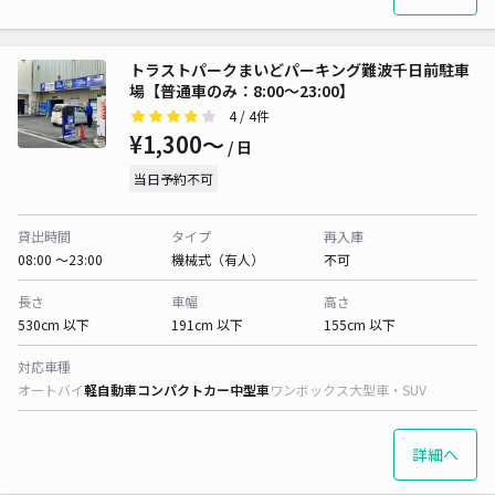
トラストパークまいどパーキング難波千日前駐車
場【普通車のみ：8:00～23:00】
4
/ 4件
¥1,300〜
/ 日
当日予約不可
貸出時間
タイプ
再入庫
08:00 〜23:00
機械式（有人）
不可
長さ
車幅
高さ
530cm 以下
191cm 以下
155cm 以下
対応車種
オートバイ
軽自動車
コンパクトカー
中型車
ワンボックス
大型車・SUV
詳細へ