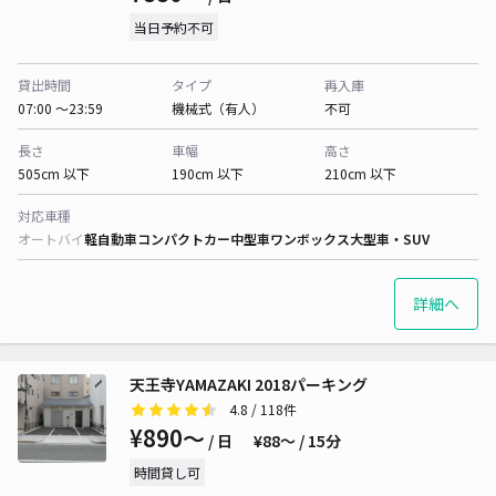
当日予約不可
貸出時間
タイプ
再入庫
07:00 〜23:59
機械式（有人）
不可
長さ
車幅
高さ
505cm 以下
190cm 以下
210cm 以下
対応車種
オートバイ
軽自動車
コンパクトカー
中型車
ワンボックス
大型車・SUV
詳細へ
天王寺YAMAZAKI 2018パーキング
4.8
/ 118件
¥890〜
/ 日
¥88〜 / 15分
時間貸し可