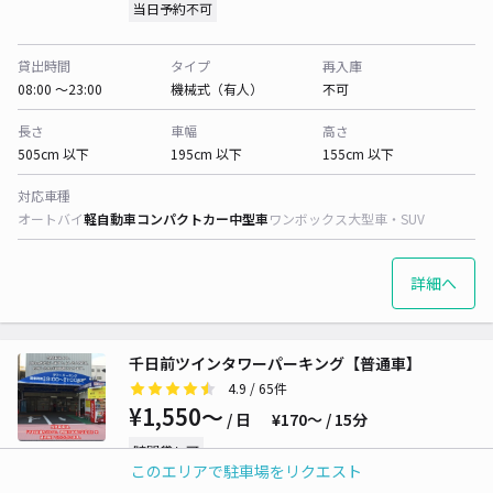
当日予約不可
貸出時間
タイプ
再入庫
08:00 〜23:00
機械式（有人）
不可
長さ
車幅
高さ
505cm 以下
195cm 以下
155cm 以下
対応車種
オートバイ
軽自動車
コンパクトカー
中型車
ワンボックス
大型車・SUV
詳細へ
千日前ツインタワーパーキング【普通車】
4.9
/ 65件
¥1,550〜
/ 日
¥170〜 / 15分
時間貸し可
このエリアで駐車場をリクエスト