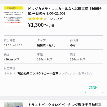
ビッグカメラ・エスカールなんば駐車場【利用時
間:平日のみ 8:00~21:00】
4.4
/ 157件
¥1,300〜
/ 日
貸出時間
タイプ
再入庫
08:00 〜21:00
機械式（有人）
不可
長さ
車幅
高さ
480cm 以下
180cm 以下
180cm 以下
対応車種
オートバイ
軽自動車
コンパクトカー
中型車
ワンボックス
大型車・SUV
詳細へ
トラストパークまいどパーキング難波千日前駐車