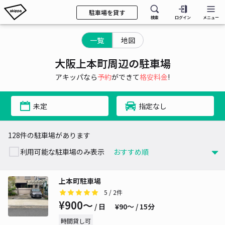
駐車場を貸す
検索
ログイン
メニュー
一覧
地図
大阪上本町周辺の駐車場
アキッパなら
予約
ができて
格安料金
!
未定
指定なし
128件の駐車場があります
利用可能な駐車場のみ表示
上本町駐車場
5
/ 2件
¥900〜
/ 日
¥90〜 / 15分
時間貸し可