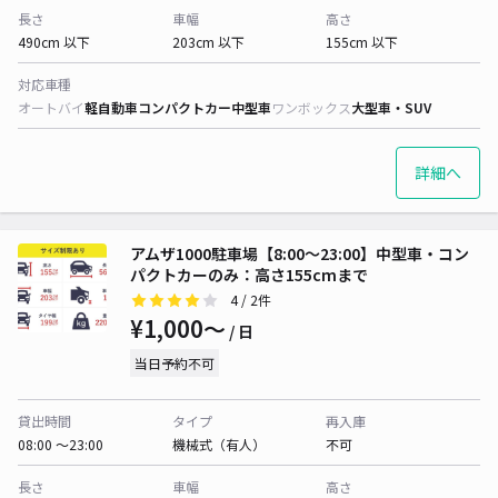
長さ
車幅
高さ
490cm 以下
203cm 以下
155cm 以下
対応車種
オートバイ
軽自動車
コンパクトカー
中型車
ワンボックス
大型車・SUV
詳細へ
アムザ1000駐車場【8:00〜23:00】中型車・コン
パクトカーのみ：高さ155cmまで
4
/ 2件
¥1,000〜
/ 日
当日予約不可
貸出時間
タイプ
再入庫
08:00 〜23:00
機械式（有人）
不可
長さ
車幅
高さ