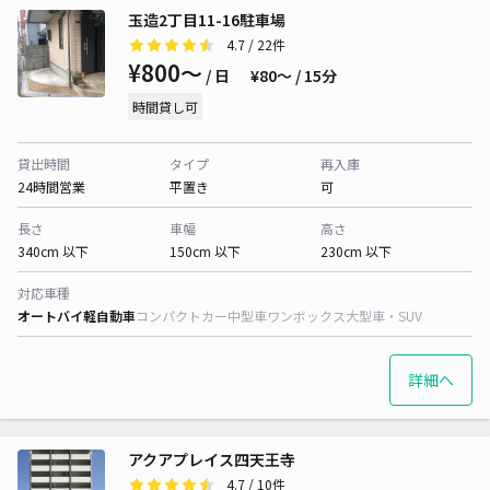
玉造2丁目11-16駐車場
4.7
/ 22件
¥800〜
/ 日
¥80〜 / 15分
時間貸し可
貸出時間
タイプ
再入庫
24時間営業
平置き
可
長さ
車幅
高さ
340cm 以下
150cm 以下
230cm 以下
対応車種
オートバイ
軽自動車
コンパクトカー
中型車
ワンボックス
大型車・SUV
詳細へ
アクアプレイス四天王寺
4.7
/ 10件