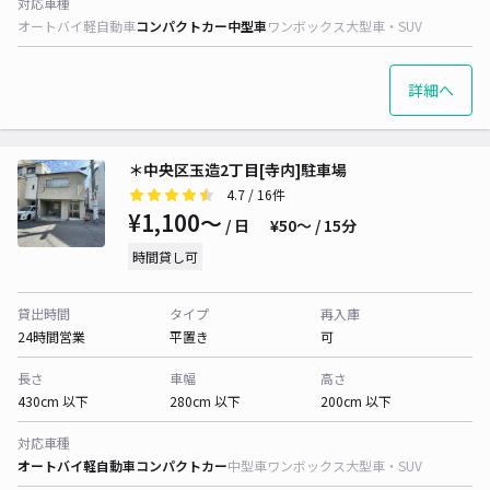
対応車種
オートバイ
軽自動車
コンパクトカー
中型車
ワンボックス
大型車・SUV
詳細へ
＊中央区玉造2丁目[寺内]駐車場
4.7
/ 16件
¥1,100〜
/ 日
¥50〜 / 15分
時間貸し可
貸出時間
タイプ
再入庫
24時間営業
平置き
可
長さ
車幅
高さ
430cm 以下
280cm 以下
200cm 以下
対応車種
オートバイ
軽自動車
コンパクトカー
中型車
ワンボックス
大型車・SUV