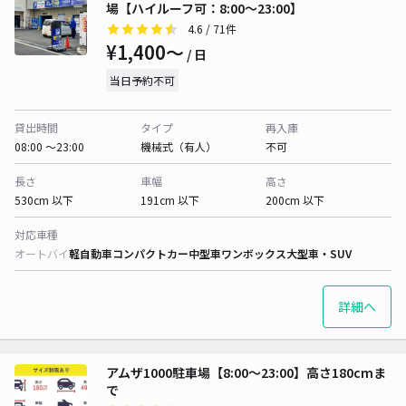
場【ハイルーフ可：8:00～23:00】
4.6
/ 71件
¥1,400〜
/ 日
当日予約不可
貸出時間
タイプ
再入庫
08:00 〜23:00
機械式（有人）
不可
長さ
車幅
高さ
530cm 以下
191cm 以下
200cm 以下
対応車種
オートバイ
軽自動車
コンパクトカー
中型車
ワンボックス
大型車・SUV
詳細へ
アムザ1000駐車場【8:00〜23:00】高さ180cmま
で