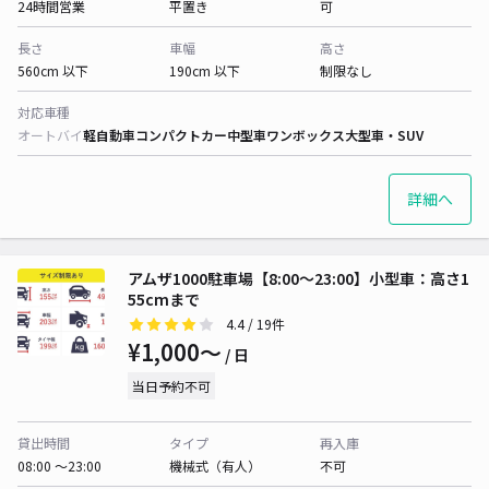
24時間営業
平置き
可
長さ
車幅
高さ
560cm 以下
190cm 以下
制限なし
対応車種
オートバイ
軽自動車
コンパクトカー
中型車
ワンボックス
大型車・SUV
詳細へ
アムザ1000駐車場【8:00〜23:00】小型車：高さ1
55cmまで
4.4
/ 19件
¥1,000〜
/ 日
当日予約不可
貸出時間
タイプ
再入庫
08:00 〜23:00
機械式（有人）
不可