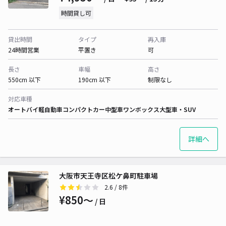
時間貸し可
貸出時間
タイプ
再入庫
24時間営業
平置き
可
長さ
車幅
高さ
550cm 以下
190cm 以下
制限なし
対応車種
オートバイ
軽自動車
コンパクトカー
中型車
ワンボックス
大型車・SUV
詳細へ
大阪市天王寺区松ケ鼻町駐車場
2.6
/ 8件
¥850〜
/ 日