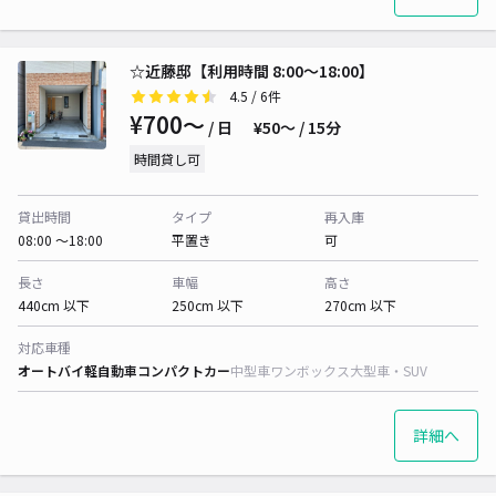
☆近藤邸【利用時間 8:00～18:00】
4.5
/ 6件
¥700〜
/ 日
¥50〜 / 15分
時間貸し可
貸出時間
タイプ
再入庫
08:00 〜18:00
平置き
可
長さ
車幅
高さ
440cm 以下
250cm 以下
270cm 以下
対応車種
オートバイ
軽自動車
コンパクトカー
中型車
ワンボックス
大型車・SUV
詳細へ