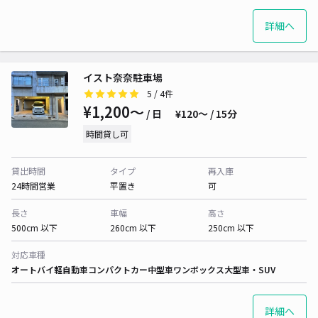
詳細へ
イスト奈奈駐車場
5
/ 4件
¥1,200〜
/ 日
¥120〜 / 15分
時間貸し可
貸出時間
タイプ
再入庫
24時間営業
平置き
可
長さ
車幅
高さ
500cm 以下
260cm 以下
250cm 以下
対応車種
オートバイ
軽自動車
コンパクトカー
中型車
ワンボックス
大型車・SUV
詳細へ