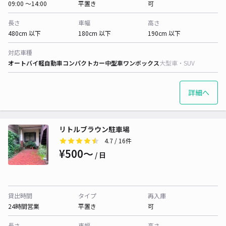
09:00 〜14:00
平置き
可
長さ
車幅
高さ
480cm 以下
180cm 以下
190cm 以下
対応車種
オートバイ
軽自動車
コンパクトカー
中型車
ワンボックス
大型車・SUV
詳細へ
リトルブラウン駐車場
4.7
/ 16件
¥500〜
/ 日
貸出時間
タイプ
再入庫
24時間営業
平置き
可
長さ
車幅
高さ