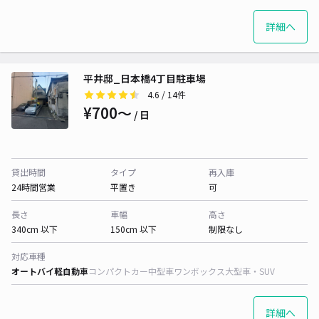
詳細へ
平井邸_日本橋4丁目駐車場
4.6
/ 14件
¥700〜
/ 日
貸出時間
タイプ
再入庫
24時間営業
平置き
可
長さ
車幅
高さ
340cm 以下
150cm 以下
制限なし
対応車種
オートバイ
軽自動車
コンパクトカー
中型車
ワンボックス
大型車・SUV
詳細へ