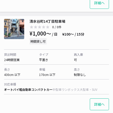
詳細へ
清水谷町14丁目駐車場
0
/ 0件
¥1,000〜
/ 日
¥100〜 / 15分
時間貸し可
貸出時間
タイプ
再入庫
24時間営業
平置き
可
長さ
車幅
高さ
430cm 以下
170cm 以下
制限なし
対応車種
オートバイ
軽自動車
コンパクトカー
中型車
ワンボックス
大型車・SUV
詳細へ