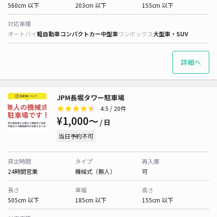
560cm 以下
203cm 以下
155cm 以下
対応車種
オートバイ
軽自動車
コンパクトカー
中型車
ワンボックス
大型車・SUV
詳細へ
JPM長堀タワー駐車場
4.5
/ 20件
¥1,000〜
/ 日
当日予約不可
貸出時間
タイプ
再入庫
24時間営業
機械式（無人）
可
長さ
車幅
高さ
505cm 以下
185cm 以下
155cm 以下