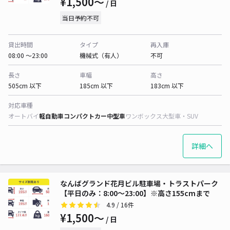
¥1,500〜
/ 日
当日予約不可
貸出時間
タイプ
再入庫
08:00 〜23:00
機械式（有人）
不可
長さ
車幅
高さ
505cm 以下
185cm 以下
183cm 以下
対応車種
オートバイ
軽自動車
コンパクトカー
中型車
ワンボックス
大型車・SUV
詳細へ
なんばグランド花月ビル駐車場・トラストパーク
【平日のみ：8:00～23:00】※高さ155cmまで
4.9
/ 16件
¥1,500〜
/ 日