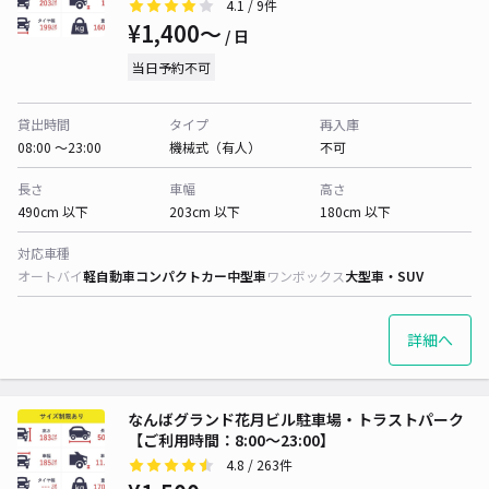
4.1
/ 9件
¥1,400〜
/ 日
当日予約不可
貸出時間
タイプ
再入庫
08:00 〜23:00
機械式（有人）
不可
長さ
車幅
高さ
490cm 以下
203cm 以下
180cm 以下
対応車種
オートバイ
軽自動車
コンパクトカー
中型車
ワンボックス
大型車・SUV
詳細へ
なんばグランド花月ビル駐車場・トラストパーク
【ご利用時間：8:00～23:00】
4.8
/ 263件