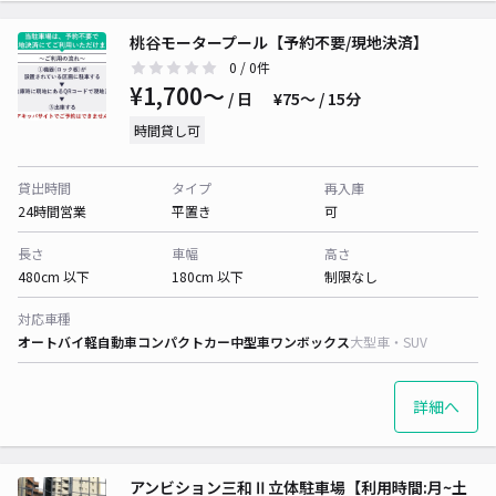
桃谷モータープール【予約不要/現地決済】
0
/ 0件
¥1,700〜
/ 日
¥75〜 / 15分
時間貸し可
貸出時間
タイプ
再入庫
24時間営業
平置き
可
長さ
車幅
高さ
480cm 以下
180cm 以下
制限なし
対応車種
オートバイ
軽自動車
コンパクトカー
中型車
ワンボックス
大型車・SUV
詳細へ
アンビション三和Ⅱ立体駐車場【利用時間:月~土