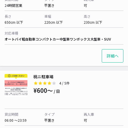
24時間営業
平置き
可
長さ
車幅
高さ
650cm 以下
220cm 以下
230cm 以下
対応車種
オートバイ
軽自動車
コンパクトカー
中型車
ワンボックス
大型車・SUV
詳細へ
桃ニ駐車場
4
/ 5件
¥600〜
/ 日
貸出時間
タイプ
再入庫
06:00 〜23:59
平置き
可