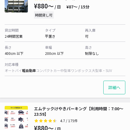
¥880〜
/ 日
¥87〜 / 15分
時間貸し可
貸出時間
タイプ
再入庫
24時間営業
平置き
可
長さ
車幅
高さ
400cm 以下
200cm 以下
制限なし
対応車種
オートバイ
軽自動車
コンパクトカー
中型車
ワンボックス
大型車・SUV
詳細へ
エムテックけやきパーキング【利用時間：7:00〜
23:59】
4.7
/ 175件
¥880〜
/ 日