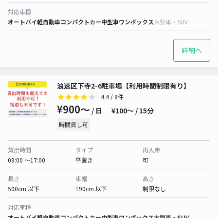
対応車種
オートバイ
軽自動車
コンパクトカー
中型車
ワンボックス
大型車・SUV
詳細へ
浪速区下寺2-6駐車場【利用時間制限有り】
4.4
/ 8件
¥900〜
/ 日
¥100〜 / 15分
時間貸し可
貸出時間
タイプ
再入庫
09:00 〜17:00
平置き
可
長さ
車幅
高さ
500cm 以下
190cm 以下
制限なし
対応車種
オートバイ
軽自動車
コンパクトカー
中型車
ワンボックス
大型車・SUV