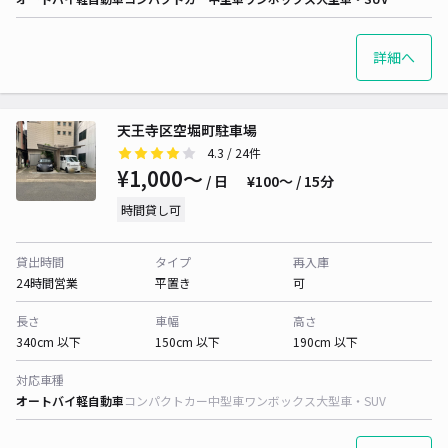
詳細へ
天王寺区空堀町駐車場
4.3
/ 24件
¥1,000〜
/ 日
¥100〜 / 15分
時間貸し可
貸出時間
タイプ
再入庫
24時間営業
平置き
可
長さ
車幅
高さ
340cm 以下
150cm 以下
190cm 以下
対応車種
オートバイ
軽自動車
コンパクトカー
中型車
ワンボックス
大型車・SUV