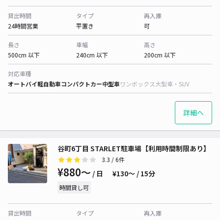
貸出時間
タイプ
再入庫
24時間営業
平置き
可
長さ
車幅
高さ
500cm 以下
240cm 以下
200cm 以下
対応車種
オートバイ
軽自動車
コンパクトカー
中型車
ワンボックス
大型車・SUV
詳細へ
谷町6丁目 STARLET駐車場【利用時間制限あり】
3.3
/ 6件
¥880〜
/ 日
¥130〜 / 15分
時間貸し可
貸出時間
タイプ
再入庫