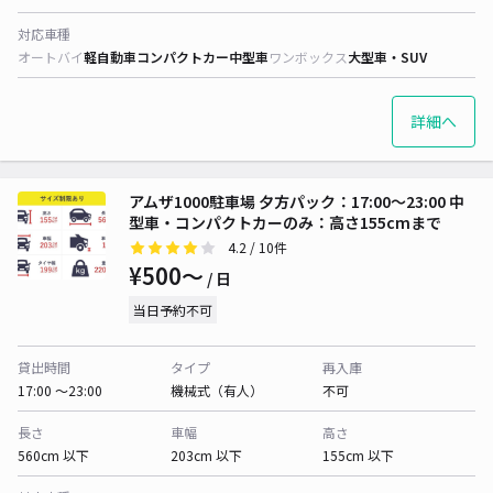
対応車種
オートバイ
軽自動車
コンパクトカー
中型車
ワンボックス
大型車・SUV
詳細へ
アムザ1000駐車場 夕方パック：17:00～23:00 中
型車・コンパクトカーのみ：高さ155cmまで
4.2
/ 10件
¥500〜
/ 日
当日予約不可
貸出時間
タイプ
再入庫
17:00 〜23:00
機械式（有人）
不可
長さ
車幅
高さ
560cm 以下
203cm 以下
155cm 以下