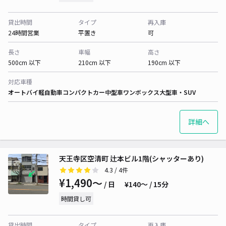
貸出時間
タイプ
再入庫
24時間営業
平置き
可
長さ
車幅
高さ
500cm 以下
210cm 以下
190cm 以下
対応車種
オートバイ
軽自動車
コンパクトカー
中型車
ワンボックス
大型車・SUV
詳細へ
天王寺区空清町 辻本ビル1階(シャッターあり)
4.3
/ 4件
¥1,490〜
/ 日
¥140〜 / 15分
時間貸し可
貸出時間
タイプ
再入庫