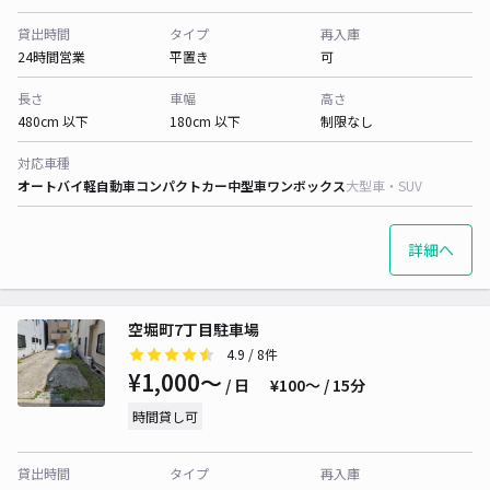
貸出時間
タイプ
再入庫
24時間営業
平置き
可
長さ
車幅
高さ
480cm 以下
180cm 以下
制限なし
対応車種
オートバイ
軽自動車
コンパクトカー
中型車
ワンボックス
大型車・SUV
詳細へ
空堀町7丁目駐車場
4.9
/ 8件
¥1,000〜
/ 日
¥100〜 / 15分
時間貸し可
貸出時間
タイプ
再入庫