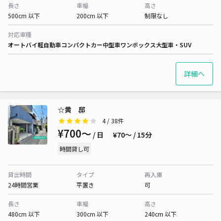
長さ
車幅
高さ
500cm 以下
200cm 以下
制限なし
対応車種
オートバイ
軽自動車
コンパクトカー
中型車
ワンボックス
大型車・SUV
詳細へ
☆黄 邸
4
/ 38件
¥700〜
/ 日
¥70〜 / 15分
時間貸し可
貸出時間
タイプ
再入庫
24時間営業
平置き
可
長さ
車幅
高さ
480cm 以下
300cm 以下
240cm 以下