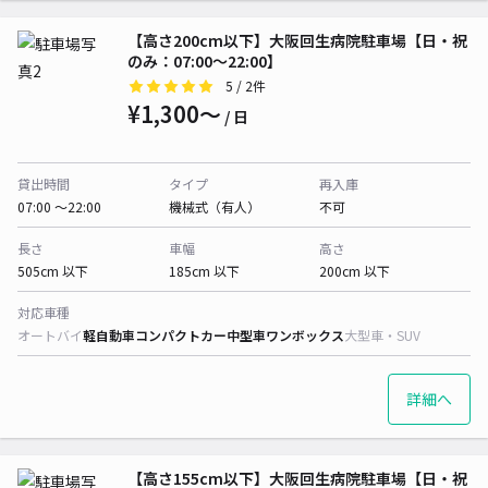
【高さ200cm以下】大阪回生病院駐車場【日・祝
のみ：07:00～22:00】
5
/ 2件
¥1,300〜
/ 日
貸出時間
タイプ
再入庫
07:00 〜22:00
機械式（有人）
不可
長さ
車幅
高さ
505cm 以下
185cm 以下
200cm 以下
対応車種
オートバイ
軽自動車
コンパクトカー
中型車
ワンボックス
大型車・SUV
詳細へ
【高さ155cm以下】大阪回生病院駐車場【日・祝