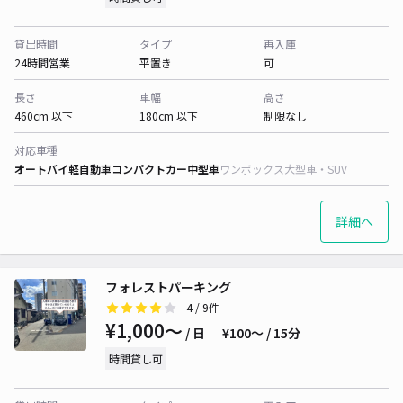
貸出時間
タイプ
再入庫
24時間営業
平置き
可
長さ
車幅
高さ
460cm 以下
180cm 以下
制限なし
対応車種
オートバイ
軽自動車
コンパクトカー
中型車
ワンボックス
大型車・SUV
詳細へ
フォレストパーキング
4
/ 9件
¥1,000〜
/ 日
¥100〜 / 15分
時間貸し可