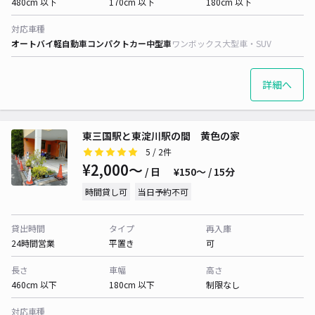
480cm 以下
170cm 以下
180cm 以下
対応車種
オートバイ
軽自動車
コンパクトカー
中型車
ワンボックス
大型車・SUV
詳細へ
東三国駅と東淀川駅の間 黄色の家
5
/ 2件
¥2,000〜
/ 日
¥150〜 / 15分
時間貸し可
当日予約不可
貸出時間
タイプ
再入庫
24時間営業
平置き
可
長さ
車幅
高さ
460cm 以下
180cm 以下
制限なし
対応車種