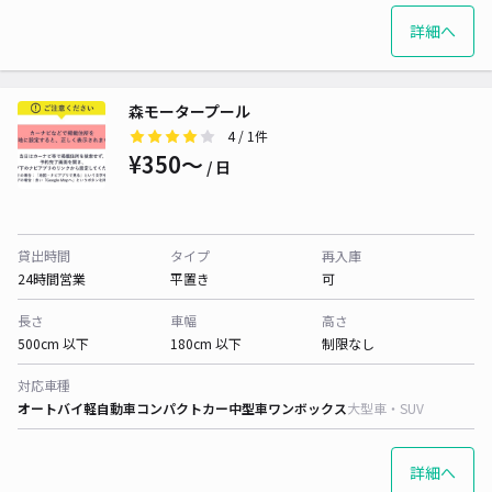
詳細へ
森モータープール
4
/ 1件
¥350〜
/ 日
貸出時間
タイプ
再入庫
24時間営業
平置き
可
長さ
車幅
高さ
500cm 以下
180cm 以下
制限なし
対応車種
オートバイ
軽自動車
コンパクトカー
中型車
ワンボックス
大型車・SUV
詳細へ