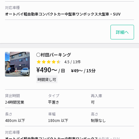
対応車種
オートバイ
軽自動車
コンパクトカー
中型車
ワンボックス
大型車・SUV
詳細へ
○村田パーキング
4.5
/ 13件
¥490〜
/ 日
¥49〜 / 15分
時間貸し可
貸出時間
タイプ
再入庫
24時間営業
平置き
可
長さ
車幅
高さ
480cm 以下
180cm 以下
制限なし
対応車種
オートバイ
軽自動車
コンパクトカー
中型車
ワンボックス
大型車・SUV