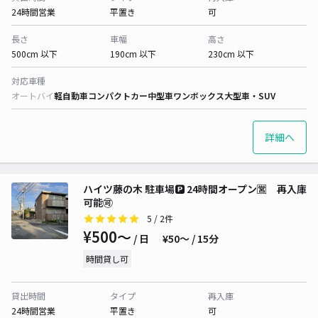
24時間営業
平置き
可
長さ
車幅
高さ
500cm 以下
190cm 以下
230cm 以下
対応車種
オートバイ
軽自動車
コンパクトカー
中型車
ワンボックス
大型車・SUV
詳細へ
ハイツ藤の木 駐車場🅿️ 24時間オープン🈺 再入庫
可能🉑
5
/ 2件
¥500〜
/ 日
¥50〜 / 15分
時間貸し可
貸出時間
タイプ
再入庫
24時間営業
平置き
可