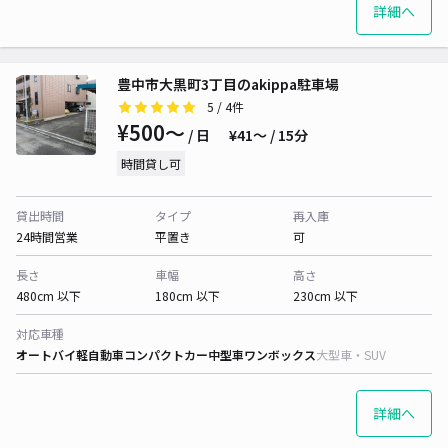
詳細へ
豊中市大黒町3丁目のakippa駐車場
5
/ 4件
¥500〜
/ 日
¥41〜 / 15分
時間貸し可
貸出時間
タイプ
再入庫
24時間営業
平置き
可
長さ
車幅
高さ
480cm 以下
180cm 以下
230cm 以下
対応車種
オートバイ
軽自動車
コンパクトカー
中型車
ワンボックス
大型車・SUV
詳細へ