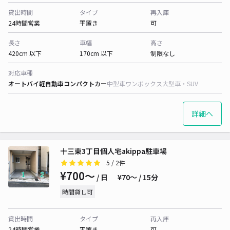
貸出時間
タイプ
再入庫
24時間営業
平置き
可
長さ
車幅
高さ
420cm 以下
170cm 以下
制限なし
対応車種
オートバイ
軽自動車
コンパクトカー
中型車
ワンボックス
大型車・SUV
詳細へ
十三東3丁目個人宅akippa駐車場
5
/ 2件
¥700〜
/ 日
¥70〜 / 15分
時間貸し可
貸出時間
タイプ
再入庫
24時間営業
平置き
可