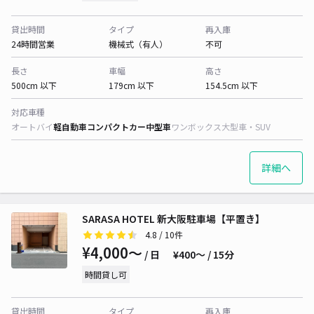
貸出時間
タイプ
再入庫
24時間営業
機械式（有人）
不可
長さ
車幅
高さ
500cm 以下
179cm 以下
154.5cm 以下
対応車種
オートバイ
軽自動車
コンパクトカー
中型車
ワンボックス
大型車・SUV
詳細へ
SARASA HOTEL 新大阪駐車場【平置き】
4.8
/ 10件
¥4,000〜
/ 日
¥400〜 / 15分
時間貸し可
貸出時間
タイプ
再入庫