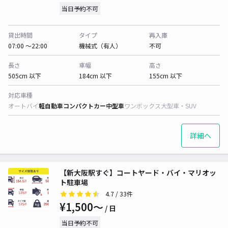
当日予約不可
貸出時間
タイプ
再入庫
07:00 〜22:00
機械式（有人）
不可
長さ
車幅
高さ
505cm 以下
184cm 以下
155cm 以下
対応車種
オートバイ
軽自動車
コンパクトカー
中型車
ワンボックス
大型車・SUV
詳細へ
【新大阪駅すぐ】コートヤード・バイ・マリオッ
ト駐車場
4.7
/ 33件
¥1,500〜
/ 日
当日予約不可