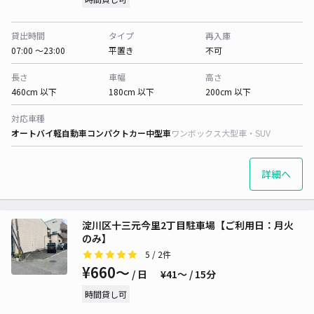
貸出時間
タイプ
再入庫
07:00 〜23:00
平置き
不可
長さ
車幅
高さ
460cm 以下
180cm 以下
200cm 以下
対応車種
オートバイ
軽自動車
コンパクトカー
中型車
ワンボックス
大型車・SUV
詳細へ
淀川区十三元今里2丁目駐車場【ご利用日：月火
のみ】
5
/ 2件
¥660〜
/ 日
¥41〜 / 15分
時間貸し可