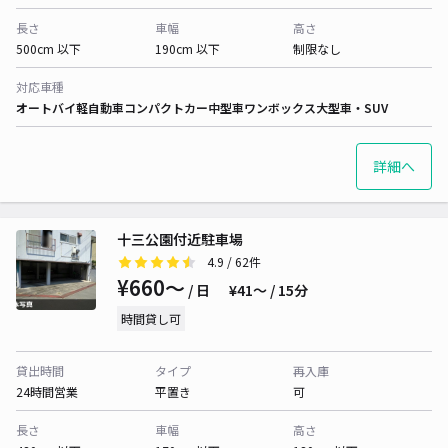
長さ
車幅
高さ
500cm 以下
190cm 以下
制限なし
対応車種
オートバイ
軽自動車
コンパクトカー
中型車
ワンボックス
大型車・SUV
詳細へ
十三公園付近駐車場
4.9
/ 62件
¥660〜
/ 日
¥41〜 / 15分
時間貸し可
貸出時間
タイプ
再入庫
24時間営業
平置き
可
長さ
車幅
高さ