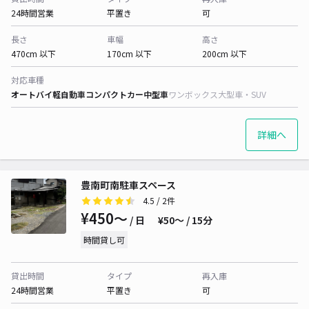
24時間営業
平置き
可
長さ
車幅
高さ
470cm 以下
170cm 以下
200cm 以下
対応車種
オートバイ
軽自動車
コンパクトカー
中型車
ワンボックス
大型車・SUV
詳細へ
豊南町南駐車スペース
4.5
/ 2件
¥450〜
/ 日
¥50〜 / 15分
時間貸し可
貸出時間
タイプ
再入庫
24時間営業
平置き
可