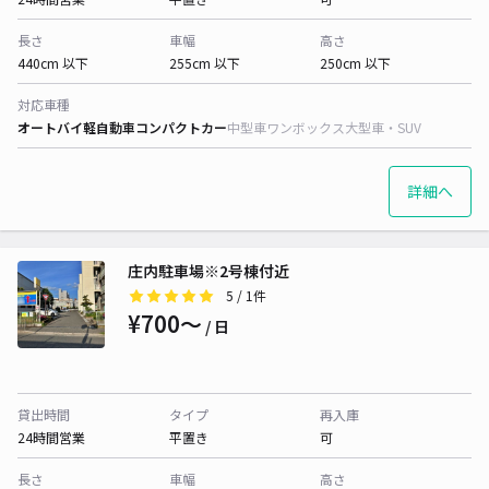
長さ
車幅
高さ
440cm 以下
255cm 以下
250cm 以下
対応車種
オートバイ
軽自動車
コンパクトカー
中型車
ワンボックス
大型車・SUV
詳細へ
庄内駐車場※2号棟付近
5
/ 1件
¥700〜
/ 日
貸出時間
タイプ
再入庫
24時間営業
平置き
可
長さ
車幅
高さ