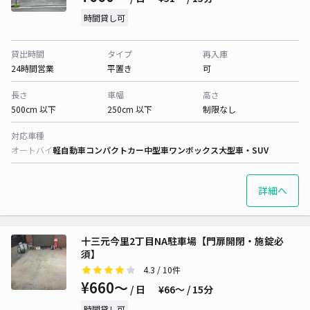
時間貸し可
貸出時間
タイプ
再入庫
24時間営業
平置き
可
長さ
車幅
高さ
500cm 以下
250cm 以下
制限なし
対応車種
オートバイ
軽自動車
コンパクトカー
中型車
ワンボックス
大型車・SUV
詳細へ
十三元今里2丁目NA駐車場【門扉開閉・施錠必
須】
4.3
/ 10件
¥660〜
/ 日
¥66〜 / 15分
時間貸し可