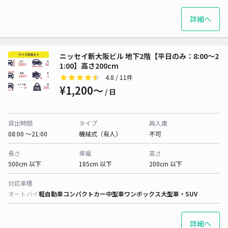
詳細へ
ニッセイ新大阪ビル 地下2階【平日のみ：8:00～2
1:00】高さ200cm
4.8
/ 11件
¥1,200〜
/ 日
貸出時間
タイプ
再入庫
08:00 〜21:00
機械式（有人）
不可
長さ
車幅
高さ
500cm 以下
185cm 以下
200cm 以下
対応車種
オートバイ
軽自動車
コンパクトカー
中型車
ワンボックス
大型車・SUV
詳細へ