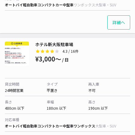
オートバイ
軽自動車
コンパクトカー
中型車
ワンボックス
大型車・SUV
詳細へ
ホテル新大阪駐車場
4.3
/ 16件
¥3,000〜
/ 日
貸出時間
タイプ
再入庫
24時間営業
平置き
不可
長さ
車幅
高さ
480cm 以下
180cm 以下
190cm 以下
対応車種
オートバイ
軽自動車
コンパクトカー
中型車
ワンボックス
大型車・SUV