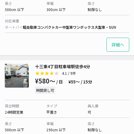
長さ
車幅
高さ
500cm 以下
300cm 以下
制限なし
対応車種
オートバイ
軽自動車
コンパクトカー
中型車
ワンボックス
大型車・SUV
詳細へ
十三東4丁目駐車場駅徒歩4分
4.1
/ 9件
¥580〜
/ 日
¥55〜 / 15分
時間貸し可
貸出時間
タイプ
再入庫
24時間営業
平置き
可
長さ
車幅
高さ
500cm 以下
190cm 以下
制限なし