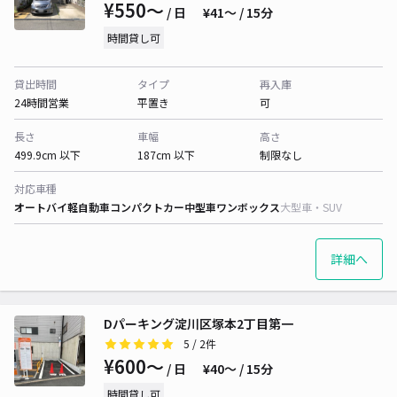
¥550〜
/ 日
¥41〜 / 15分
時間貸し可
貸出時間
タイプ
再入庫
24時間営業
平置き
可
長さ
車幅
高さ
499.9cm 以下
187cm 以下
制限なし
対応車種
オートバイ
軽自動車
コンパクトカー
中型車
ワンボックス
大型車・SUV
詳細へ
Dパーキング淀川区塚本2丁目第一
5
/ 2件
¥600〜
/ 日
¥40〜 / 15分
時間貸し可