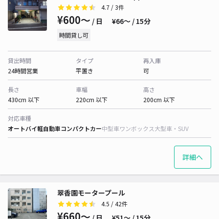
4.7
/ 3件
¥600〜
/ 日
¥66〜 / 15分
時間貸し可
貸出時間
タイプ
再入庫
24時間営業
平置き
可
長さ
車幅
高さ
430cm 以下
220cm 以下
200cm 以下
対応車種
オートバイ
軽自動車
コンパクトカー
中型車
ワンボックス
大型車・SUV
詳細へ
翠香園モータープール
4.5
/ 42件
¥660〜
/ 日
¥51〜 / 15分