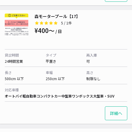
森モータープール【17】
5
/ 1件
¥400〜
/ 日
貸出時間
タイプ
再入庫
24時間営業
平置き
可
長さ
車幅
高さ
500cm 以下
250cm 以下
制限なし
対応車種
オートバイ
軽自動車
コンパクトカー
中型車
ワンボックス
大型車・SUV
詳細へ