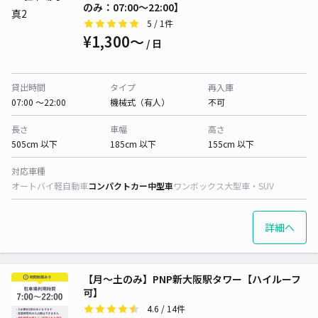
のみ：07:00～22:00】
5
/ 1件
¥1,300〜
/ 日
貸出時間
タイプ
再入庫
07:00 〜22:00
機械式（有人）
不可
長さ
車幅
高さ
505cm 以下
185cm 以下
155cm 以下
対応車種
オートバイ
軽自動車
コンパクトカー
中型車
ワンボックス
大型車・SUV
詳細へ
【月～土のみ】PNP新大阪駅タワー【ハイルーフ
可】
4.6
/ 14件