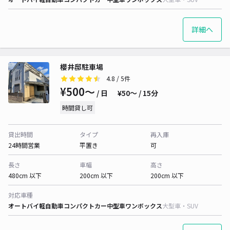
詳細へ
櫻井邸駐車場
4.8
/ 5件
¥500〜
/ 日
¥50〜 / 15分
時間貸し可
貸出時間
タイプ
再入庫
24時間営業
平置き
可
長さ
車幅
高さ
480cm 以下
200cm 以下
200cm 以下
対応車種
オートバイ
軽自動車
コンパクトカー
中型車
ワンボックス
大型車・SUV