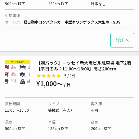
500cm 以下
230cm 以下
制限なし
対応車種
オートバイ
軽自動車
コンパクトカー
中型車
ワンボックス
大型車・SUV
詳細へ
【朝パック】ニッセイ新大阪ビル駐車場 地下2階
【平日のみ：11:00～16:00】高さ200cm
5
/ 1件
¥1,000〜
/ 日
貸出時間
タイプ
再入庫
11:00 〜16:00
機械式（有人）
不可
長さ
車幅
高さ
500cm 以下
185cm 以下
200cm 以下