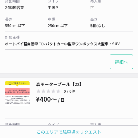
貸出時間
タイプ
再入庫
24時間営業
平置き
可
長さ
車幅
高さ
550cm 以下
250cm 以下
制限なし
対応車種
オートバイ
軽自動車
コンパクトカー
中型車
ワンボックス
大型車・SUV
詳細へ
森モータープール【22】
0
/ 0件
¥400〜
/ 日
貸出時間
タイプ
再入庫
24時間営業
平置き
可
このエリアで駐車場をリクエスト