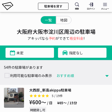
駐車場を貸す
検索
ログイン
メニュー
一覧
地図
大阪府大阪市淀川区周辺の駐車場
アキッパなら
予約
ができて
格安料金
!
未定
指定なし
54件の駐車場があります
利用可能な駐車場のみ表示
大西邸_新高akippa駐車場
5
/ 19件
¥600〜
/ 日
¥65〜 / 15分
時間貸し可