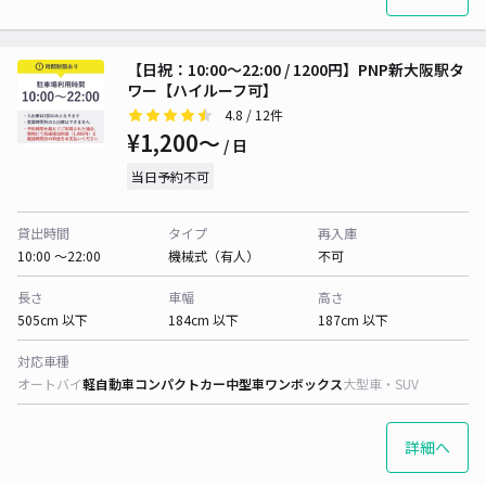
【日祝：10:00～22:00 / 1200円】PNP新大阪駅タ
ワー【ハイルーフ可】
4.8
/ 12件
¥1,200〜
/ 日
当日予約不可
貸出時間
タイプ
再入庫
10:00 〜22:00
機械式（有人）
不可
長さ
車幅
高さ
505cm 以下
184cm 以下
187cm 以下
対応車種
オートバイ
軽自動車
コンパクトカー
中型車
ワンボックス
大型車・SUV
詳細へ