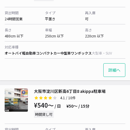
貸出時間
タイプ
再入庫
24時間営業
平置き
可
長さ
車幅
高さ
480cm 以下
250cm 以下
220cm 以下
対応車種
オートバイ
軽自動車
コンパクトカー
中型車
ワンボックス
大型車・SUV
詳細へ
大阪市淀川区新高6丁目8 akippa駐車場
4.1
/ 10件
¥540〜
/ 日
¥50〜 / 15分
時間貸し可
貸出時間
タイプ
再入庫