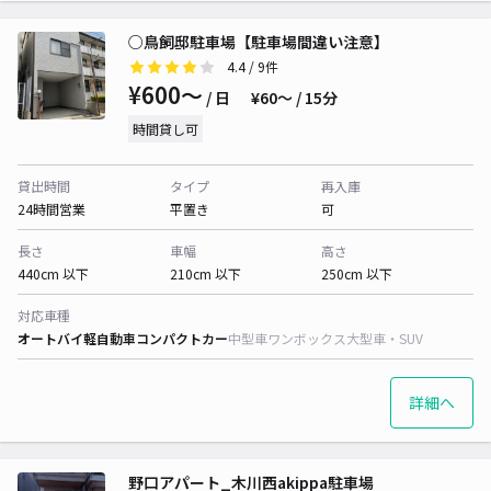
○鳥飼邸駐車場【駐車場間違い注意】
4.4
/ 9件
¥600〜
/ 日
¥60〜 / 15分
時間貸し可
貸出時間
タイプ
再入庫
24時間営業
平置き
可
長さ
車幅
高さ
440cm 以下
210cm 以下
250cm 以下
対応車種
オートバイ
軽自動車
コンパクトカー
中型車
ワンボックス
大型車・SUV
詳細へ
野口アパート_木川西akippa駐車場