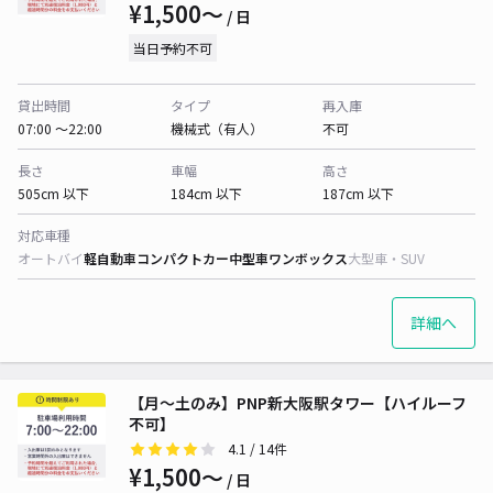
¥1,500〜
/ 日
当日予約不可
貸出時間
タイプ
再入庫
07:00 〜22:00
機械式（有人）
不可
長さ
車幅
高さ
505cm 以下
184cm 以下
187cm 以下
対応車種
オートバイ
軽自動車
コンパクトカー
中型車
ワンボックス
大型車・SUV
詳細へ
【月～土のみ】PNP新大阪駅タワー【ハイルーフ
不可】
4.1
/ 14件
¥1,500〜
/ 日