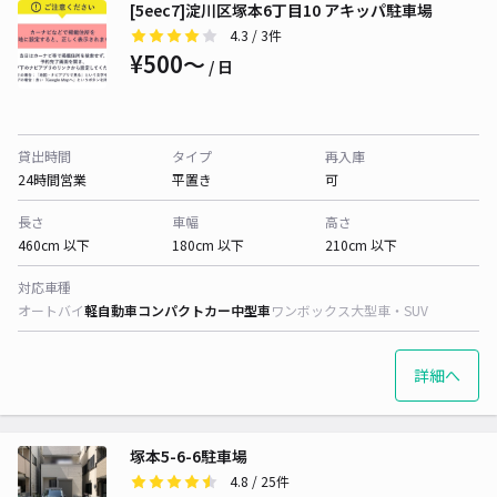
[5eec7]淀川区塚本6丁目10 アキッパ駐車場
4.3
/ 3件
¥500〜
/ 日
貸出時間
タイプ
再入庫
24時間営業
平置き
可
長さ
車幅
高さ
460cm 以下
180cm 以下
210cm 以下
対応車種
オートバイ
軽自動車
コンパクトカー
中型車
ワンボックス
大型車・SUV
詳細へ
塚本5-6-6駐車場
4.8
/ 25件