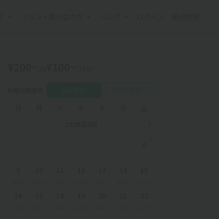
す
イベント興行主の方
ヘルプ
ログイン
新規登録
¥200~
¥100~
/日
/15分
1日単位
15分単位
利用日時選択
日
月
火
水
木
金
土
2026年8月
8
¥220
9
10
11
12
13
14
15
¥240
¥200
¥250
¥200
¥200
¥200
¥220
16
17
18
19
20
21
22
¥240
¥200
¥200
¥200
¥200
¥200
¥220