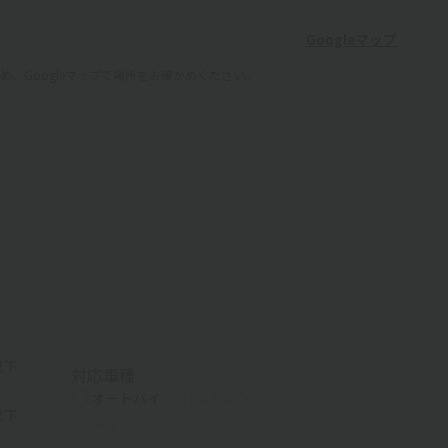
Googleマップ
、Googleマップで場所をお確かめください。
以下
対応車種
オートバイ
軽自動車
コンパクトカー
以下
中型車
ワンボックス
大型車・SUV