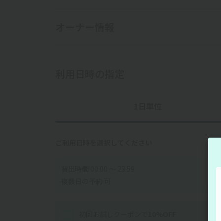
オーナー情報
利用日時の指定
1日単位
ご利用日時を選択してください
貸出時間 00:00 〜 23:59
複数日の予約 可
初回お試しクーポン
で
10
%OFF