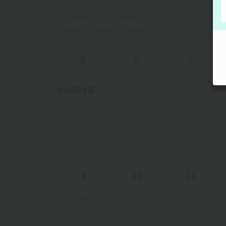
この駐車場の初回予約時のみ利用可能
利用期限：取得から30日間
日
月
火
2026年8月
9
10
11
¥240
¥200
¥250