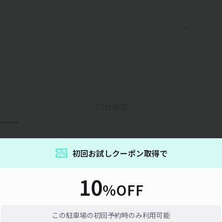
15分単位
初回お試しクーポン取得で
10
%OFF
通信エラーが発生しました。しばらく時間をおいてから再度お試しくだ
い。
取得
この駐車場の初回予約時のみ利用可能