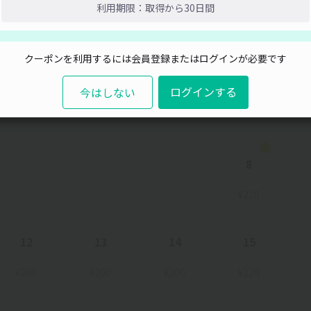
利用期限：取得から30日間
閉じる
クーポンを利用するには会員登録またはログインが必要です
水
木
金
土
ログインする
今はしない
8
¥220
12
13
14
15
¥200
¥200
¥200
¥220