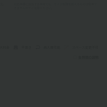
なし
対応車種に該当する車両でも、サイズ制限を超えるものは駐車で
きませんのでご注意ください。
大料金
平置き
再入庫可能
スペース変更不可
各特徴の説明