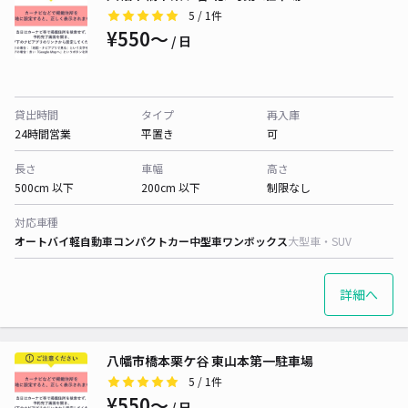
5
/ 1件
¥550〜
/ 日
貸出時間
タイプ
再入庫
24時間営業
平置き
可
長さ
車幅
高さ
500cm 以下
200cm 以下
制限なし
対応車種
オートバイ
軽自動車
コンパクトカー
中型車
ワンボックス
大型車・SUV
詳細へ
八幡市橋本栗ケ谷 東山本第一駐車場
5
/ 1件
¥550〜
/ 日