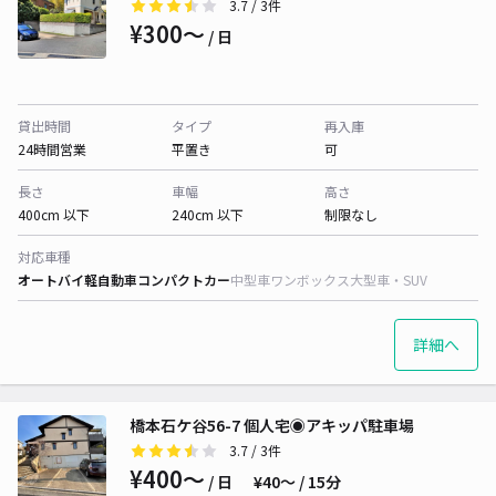
3.7
/ 3件
¥300〜
/ 日
貸出時間
タイプ
再入庫
24時間営業
平置き
可
長さ
車幅
高さ
400cm 以下
240cm 以下
制限なし
対応車種
オートバイ
軽自動車
コンパクトカー
中型車
ワンボックス
大型車・SUV
詳細へ
橋本石ケ谷56-7 個人宅◉アキッパ駐車場
3.7
/ 3件
¥400〜
/ 日
¥40〜 / 15分