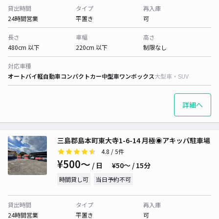
貸出時間
タイプ
再入庫
24時間営業
平置き
可
長さ
車幅
高さ
480cm 以下
220cm 以下
制限なし
対応車種
オートバイ
軽自動車
コンパクトカー
中型車
ワンボックス
大型車・SUV
詳細へ
三島郡島本町東大寺1-6-14 月極◉アキッパ駐車場
4.8
/ 5件
¥500〜
/ 日
¥50〜 / 15分
時間貸し可
当日予約不可
貸出時間
タイプ
再入庫
24時間営業
平置き
可