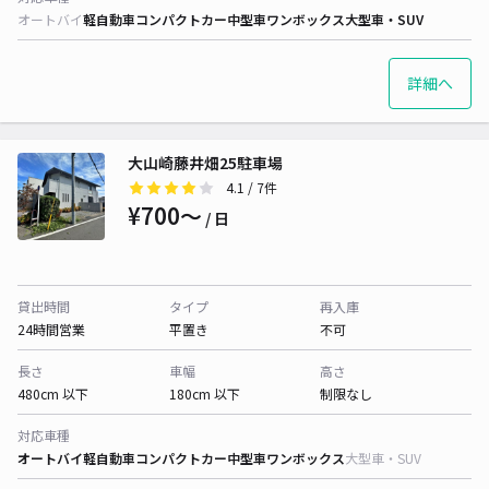
オートバイ
軽自動車
コンパクトカー
中型車
ワンボックス
大型車・SUV
詳細へ
大山崎藤井畑25駐車場
4.1
/ 7件
¥700〜
/ 日
貸出時間
タイプ
再入庫
24時間営業
平置き
不可
長さ
車幅
高さ
480cm 以下
180cm 以下
制限なし
対応車種
オートバイ
軽自動車
コンパクトカー
中型車
ワンボックス
大型車・SUV