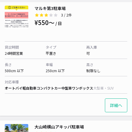
マルキ第3駐車場
3
/ 2件
¥550〜
/ 日
貸出時間
タイプ
再入庫
24時間営業
平置き
可
長さ
車幅
高さ
500cm 以下
250cm 以下
制限なし
対応車種
オートバイ
軽自動車
コンパクトカー
中型車
ワンボックス
大型車・SUV
詳細へ
大山崎横山アキッパ駐車場