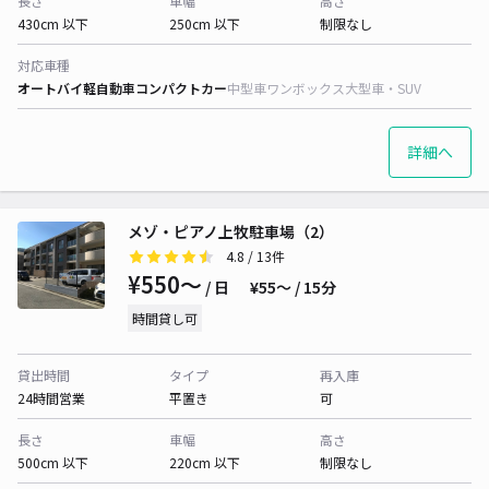
長さ
車幅
高さ
430cm 以下
250cm 以下
制限なし
対応車種
オートバイ
軽自動車
コンパクトカー
中型車
ワンボックス
大型車・SUV
詳細へ
メゾ・ピアノ上牧駐車場（2）
4.8
/ 13件
¥550〜
/ 日
¥55〜 / 15分
時間貸し可
貸出時間
タイプ
再入庫
24時間営業
平置き
可
長さ
車幅
高さ
500cm 以下
220cm 以下
制限なし