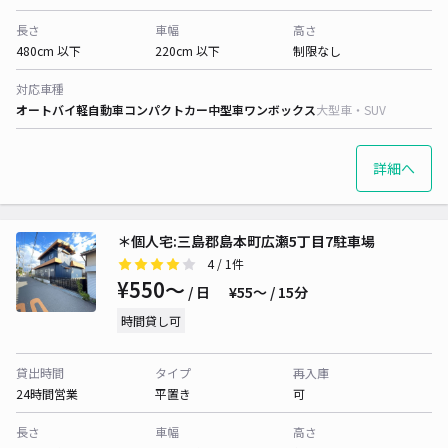
長さ
車幅
高さ
480cm 以下
220cm 以下
制限なし
対応車種
オートバイ
軽自動車
コンパクトカー
中型車
ワンボックス
大型車・SUV
詳細へ
＊個人宅:三島郡島本町広瀬5丁目7駐車場
4
/ 1件
¥550〜
/ 日
¥55〜 / 15分
時間貸し可
貸出時間
タイプ
再入庫
24時間営業
平置き
可
長さ
車幅
高さ