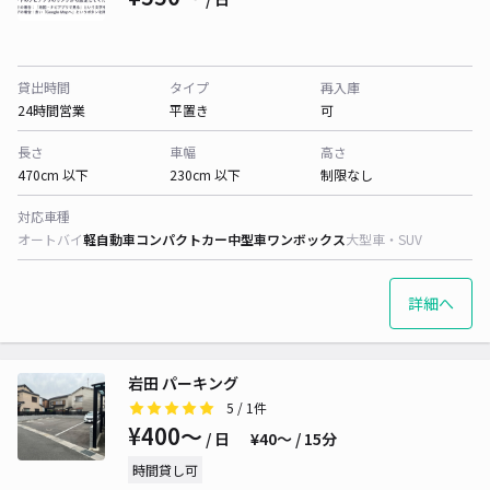
貸出時間
タイプ
再入庫
24時間営業
平置き
可
長さ
車幅
高さ
470cm 以下
230cm 以下
制限なし
対応車種
オートバイ
軽自動車
コンパクトカー
中型車
ワンボックス
大型車・SUV
詳細へ
岩田 パーキング
5
/ 1件
¥400〜
/ 日
¥40〜 / 15分
時間貸し可