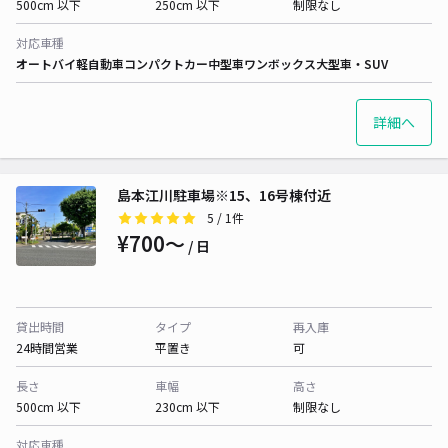
500cm 以下
250cm 以下
制限なし
対応車種
オートバイ
軽自動車
コンパクトカー
中型車
ワンボックス
大型車・SUV
詳細へ
島本江川駐車場※15、16号棟付近
5
/ 1件
¥700〜
/ 日
貸出時間
タイプ
再入庫
24時間営業
平置き
可
長さ
車幅
高さ
500cm 以下
230cm 以下
制限なし
対応車種