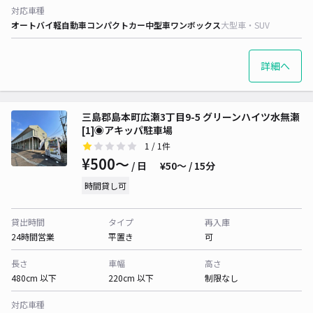
対応車種
オートバイ
軽自動車
コンパクトカー
中型車
ワンボックス
大型車・SUV
詳細へ
三島郡島本町広瀬3丁目9-5 グリーンハイツ水無瀬
[1]◉アキッパ駐車場
1
/ 1件
¥500〜
/ 日
¥50〜 / 15分
時間貸し可
貸出時間
タイプ
再入庫
24時間営業
平置き
可
長さ
車幅
高さ
480cm 以下
220cm 以下
制限なし
対応車種