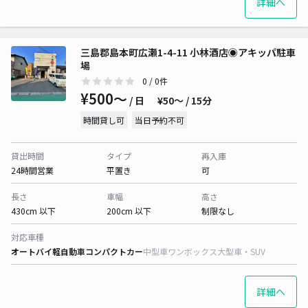
詳細へ
三島郡島本町広瀬1-4-11 小林酒店◉アキッパ駐車
場
0
/ 0件
¥500〜
/ 日
¥50〜 / 15分
時間貸し可
当日予約不可
貸出時間
タイプ
再入庫
24時間営業
平置き
可
長さ
車幅
高さ
430cm 以下
200cm 以下
制限なし
対応車種
オートバイ
軽自動車
コンパクトカー
中型車
ワンボックス
大型車・SUV
詳細へ