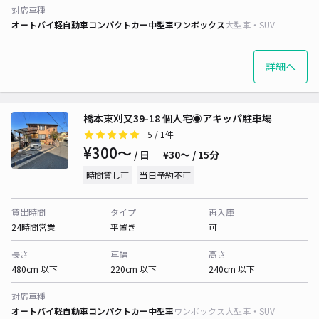
対応車種
オートバイ
軽自動車
コンパクトカー
中型車
ワンボックス
大型車・SUV
詳細へ
橋本東刈又39-18 個人宅◉アキッパ駐車場
5
/ 1件
¥300〜
/ 日
¥30〜 / 15分
時間貸し可
当日予約不可
貸出時間
タイプ
再入庫
24時間営業
平置き
可
長さ
車幅
高さ
480cm 以下
220cm 以下
240cm 以下
対応車種
オートバイ
軽自動車
コンパクトカー
中型車
ワンボックス
大型車・SUV