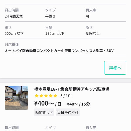
貸出時間
タイプ
再入庫
24時間営業
平置き
可
長さ
車幅
高さ
500cm 以下
190cm 以下
制限なし
対応車種
オートバイ
軽自動車
コンパクトカー
中型車
ワンボックス
大型車・SUV
詳細へ
橋本意足18-7 集会所横◉アキッパ駐車場
5
/ 1件
¥400〜
/ 日
¥40〜 / 15分
時間貸し可
当日予約不可
貸出時間
タイプ
再入庫