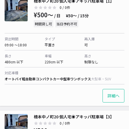
橋本中ノ町20 個人宅◉アキッパ駐車場【1】
0
/ 0件
¥500〜
/ 日
¥50〜 / 15分
時間貸し可
当日予約不可
貸出時間
タイプ
再入庫
09:00 〜18:00
平置き
可
長さ
車幅
高さ
480cm 以下
220cm 以下
制限なし
対応車種
オートバイ
軽自動車
コンパクトカー
中型車
ワンボックス
大型車・SUV
詳細へ
橋本中ノ町20 個人宅◉アキッパ駐車場【3】
0
/ 0件