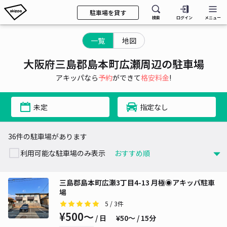
駐車場を貸す
検索
ログイン
メニュー
一覧
地図
大阪府三島郡島本町広瀬周辺の駐車場
アキッパなら
予約
ができて
格安料金
!
未定
指定なし
36件の駐車場があります
利用可能な駐車場のみ表示
三島郡島本町広瀬3丁目4-13 月極◉アキッパ駐車
場
5
/ 3件
¥500〜
/ 日
¥50〜 / 15分