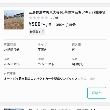
三島郡島本町東大寺92 茶の木荘◉アキッパ駐車場
0
/ 0件
¥500〜
/ 日
¥50〜 / 15分
時間貸し可
貸出時間
タイプ
再入庫
24時間営業
平置き
可
長さ
車幅
高さ
480cm 以下
220cm 以下
制限なし
対応車種
オートバイ
軽自動車
コンパクトカー
中型車
ワンボックス
大型車・SUV
詳細へ