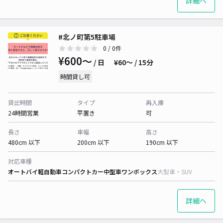
詳細へ
#北ノ町第5駐車場
0
/ 0件
¥600〜
/ 日
¥60〜 / 15分
時間貸し可
貸出時間
タイプ
再入庫
24時間営業
平置き
可
長さ
車幅
高さ
480cm 以下
200cm 以下
190cm 以下
対応車種
オートバイ
軽自動車
コンパクトカー
中型車
ワンボックス
大型車・SUV
詳細へ