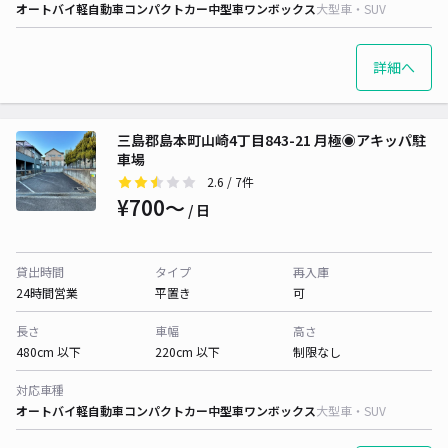
オートバイ
軽自動車
コンパクトカー
中型車
ワンボックス
大型車・SUV
詳細へ
三島郡島本町山崎4丁目843-21 月極◉アキッパ駐
車場
2.6
/ 7件
¥700〜
/ 日
貸出時間
タイプ
再入庫
24時間営業
平置き
可
長さ
車幅
高さ
480cm 以下
220cm 以下
制限なし
対応車種
オートバイ
軽自動車
コンパクトカー
中型車
ワンボックス
大型車・SUV