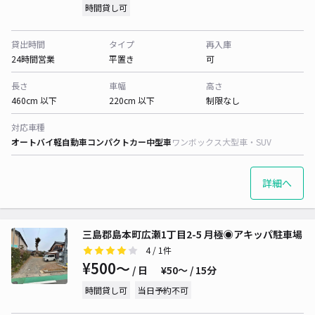
時間貸し可
貸出時間
タイプ
再入庫
24時間営業
平置き
可
長さ
車幅
高さ
460cm 以下
220cm 以下
制限なし
対応車種
オートバイ
軽自動車
コンパクトカー
中型車
ワンボックス
大型車・SUV
詳細へ
三島郡島本町広瀬1丁目2-5 月極◉アキッパ駐車場
4
/ 1件
¥500〜
/ 日
¥50〜 / 15分
時間貸し可
当日予約不可