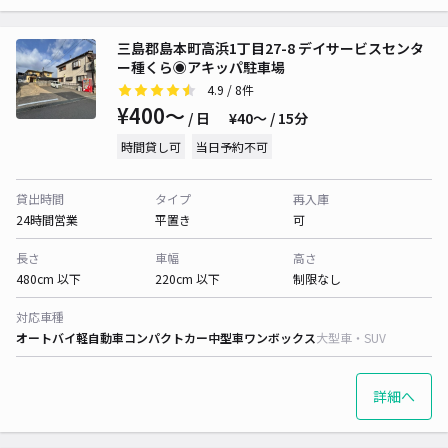
三島郡島本町高浜1丁目27-8 デイサービスセンタ
ー種くら◉アキッパ駐車場
4.9
/ 8件
¥400〜
/ 日
¥40〜 / 15分
時間貸し可
当日予約不可
貸出時間
タイプ
再入庫
24時間営業
平置き
可
長さ
車幅
高さ
480cm 以下
220cm 以下
制限なし
対応車種
オートバイ
軽自動車
コンパクトカー
中型車
ワンボックス
大型車・SUV
詳細へ