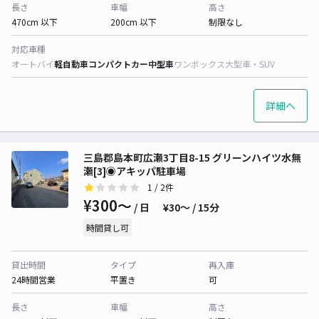
長さ
車幅
高さ
470cm 以下
200cm 以下
制限なし
対応車種
オートバイ
軽自動車
コンパクトカー
中型車
ワンボックス
大型車・SUV
詳細へ
三島郡島本町広瀬3丁目8-15 グリーンハイツ水無
瀬[3]◉アキッパ駐車場
1
/ 2件
¥300〜
/ 日
¥30〜 / 15分
時間貸し可
貸出時間
タイプ
再入庫
24時間営業
平置き
可
長さ
車幅
高さ