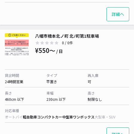
詳細へ
八幡市橋本北ノ町 北ﾉ町第1駐車場
0
/ 0件
¥550〜
/ 日
貸出時間
タイプ
再入庫
24時間営業
平置き
可
長さ
車幅
高さ
460cm 以下
230cm 以下
制限なし
対応車種
オートバイ
軽自動車
コンパクトカー
中型車
ワンボックス
大型車・SUV