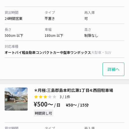
貸出時間
タイプ
再入庫
24時間営業
平置き
可
長さ
車幅
高さ
500cm 以下
180cm 以下
制限なし
対応車種
オートバイ
軽自動車
コンパクトカー
中型車
ワンボックス
大型車・SUV
詳細へ
＊月極:三島郡島本町広瀬1丁目4:西田駐車場
3
/ 1件
¥500〜
/ 日
¥50〜 / 15分
時間貸し可
貸出時間
タイプ
再入庫