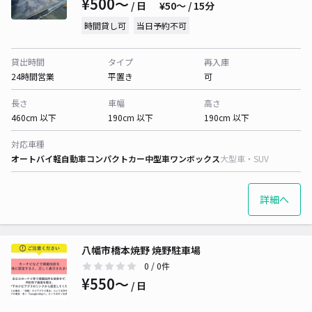
¥500〜
/ 日
¥50〜 / 15分
時間貸し可
当日予約不可
貸出時間
タイプ
再入庫
24時間営業
平置き
可
長さ
車幅
高さ
460cm 以下
190cm 以下
190cm 以下
対応車種
オートバイ
軽自動車
コンパクトカー
中型車
ワンボックス
大型車・SUV
詳細へ
八幡市橋本焼野 焼野駐車場
0
/ 0件
¥550〜
/ 日