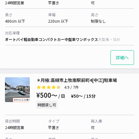
24時間営業
平置き
可
長さ
車幅
高さ
480cm 以下
220cm 以下
制限なし
対応車種
オートバイ
軽自動車
コンパクトカー
中型車
ワンボックス
大型車・SUV
詳細へ
＊月極:高槻市上牧南駅前町4[中江]駐車場
4.9
/ 7件
¥500〜
/ 日
¥50〜 / 15分
時間貸し可
貸出時間
タイプ
再入庫
24時間営業
平置き
可