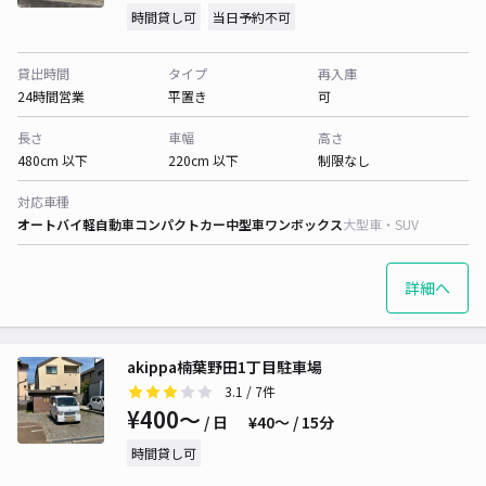
時間貸し可
当日予約不可
貸出時間
タイプ
再入庫
24時間営業
平置き
可
長さ
車幅
高さ
480cm 以下
220cm 以下
制限なし
対応車種
オートバイ
軽自動車
コンパクトカー
中型車
ワンボックス
大型車・SUV
詳細へ
akippa楠葉野田1丁目駐車場
3.1
/ 7件
¥400〜
/ 日
¥40〜 / 15分
時間貸し可