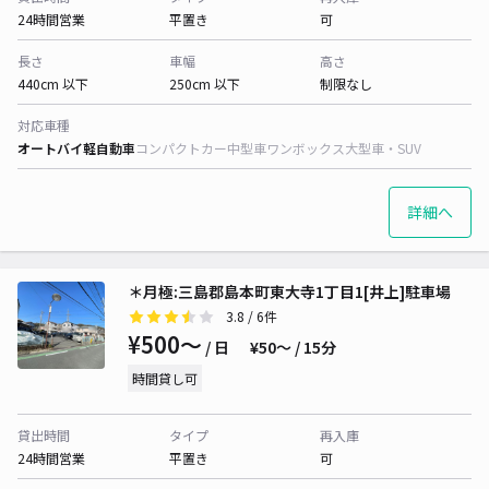
24時間営業
平置き
可
長さ
車幅
高さ
440cm 以下
250cm 以下
制限なし
対応車種
オートバイ
軽自動車
コンパクトカー
中型車
ワンボックス
大型車・SUV
詳細へ
＊月極:三島郡島本町東大寺1丁目1[井上]駐車場
3.8
/ 6件
¥500〜
/ 日
¥50〜 / 15分
時間貸し可
貸出時間
タイプ
再入庫
24時間営業
平置き
可