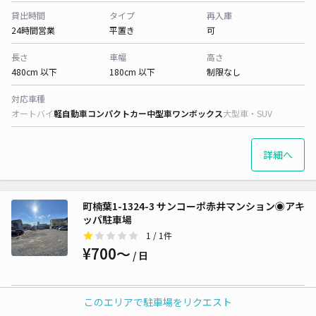
貸出時間
タイプ
再入庫
24時間営業
平置き
可
長さ
車幅
高さ
480cm 以下
180cm 以下
制限なし
対応車種
オートバイ
軽自動車
コンパクトカー
中型車
ワンボックス
大型車・SUV
詳細へ
町楠葉1-1324-3 サンコーポ赤井マンション◉アキ
ッパ駐車場
1
/ 1件
¥700〜
/ 日
貸出時間
タイプ
再入庫
このエリアで駐車場をリクエスト
24時間営業
平置き
可