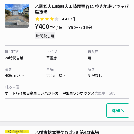
乙訓郡大山崎町大山崎琵琶谷11 空き地◉アキッパ
駐車場
4.4
/ 7件
¥400〜
/ 日
¥50〜 / 15分
時間貸し可
貸出時間
タイプ
再入庫
24時間営業
平置き
可
長さ
車幅
高さ
480cm 以下
220cm 以下
制限なし
対応車種
オートバイ
軽自動車
コンパクトカー
中型車
ワンボックス
大型車・SUV
詳細へ
八幡市橋本栗ケ谷 北ﾉ町第6駐車場