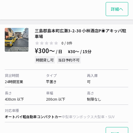
詳細へ
三島郡島本町広瀬3-2-30 小林酒店P◉アキッパ駐
車場
0
/ 0件
¥300〜
/ 日
¥30〜 / 15分
時間貸し可
当日予約不可
貸出時間
タイプ
再入庫
24時間営業
平置き
可
長さ
車幅
高さ
430cm 以下
200cm 以下
制限なし
対応車種
オートバイ
軽自動車
コンパクトカー
中型車
ワンボックス
大型車・SUV