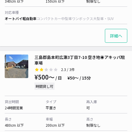
340cm 以下
150cm 以下
制限なし
対応車種
オートバイ
軽自動車
コンパクトカー
中型車
ワンボックス
大型車・SUV
詳細へ
三島郡島本町広瀬3丁目7-10 空き地◉アキッパ駐
車場
2.3
/ 3件
¥500〜
/ 日
¥50〜 / 15分
時間貸し可
貸出時間
タイプ
再入庫
24時間営業
平置き
可
長さ
車幅
高さ
480cm 以下
200cm 以下
制限なし