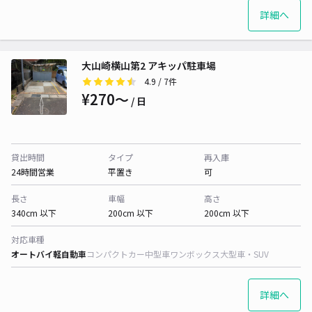
詳細へ
大山崎横山第2 アキッパ駐車場
4.9
/ 7件
¥270〜
/ 日
貸出時間
タイプ
再入庫
24時間営業
平置き
可
長さ
車幅
高さ
340cm 以下
200cm 以下
200cm 以下
対応車種
オートバイ
軽自動車
コンパクトカー
中型車
ワンボックス
大型車・SUV
詳細へ