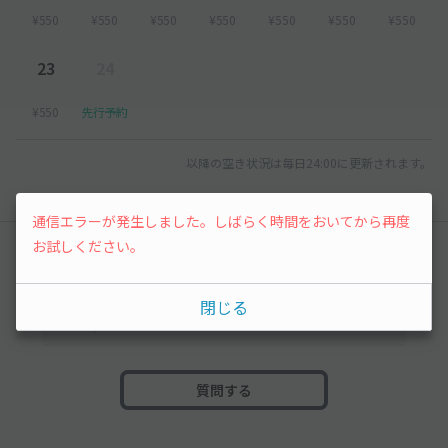
¥550
¥550
¥550
¥550
¥550
¥550
¥550
23
24
¥550
先行予約
以降の空き状況は毎日24:00に更新されます。
通信エラーが発生しました。しばらく時間をおいてから再度
お試しください。
みんなの駐車場Q&A
まだ質問がありません。なにかわからないことや
閉じる
不安な点があれば気軽に質問してみましょう。
質問する