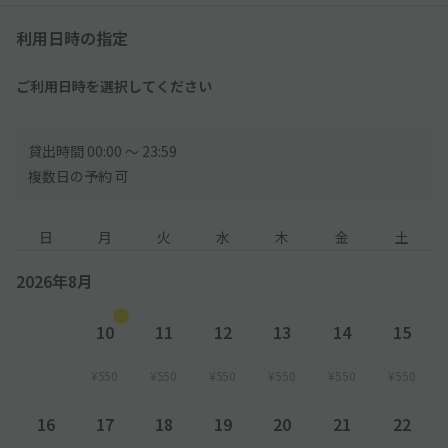
利用日時の指定
●駐車場入口が2つございます。
ご利用いただくスペースへは奥側の入口より駐車場内へ進入して
ください。
ご利用日時を選択してください
●周囲の街灯が少なくなっておりますので、夜間のご利用はお気
をつけ下さい。
貸出時間 00:00 〜 23:59
複数日の予約 可
●近隣は住宅街となりますので、周辺の住民・対向車・騒音等お
気を付け下さいませ。
日
月
火
水
木
金
土
●近隣は住宅街となりますので、周辺の住民・対向車・騒音等お
2026年8月
気を付け下さいませ。
10
11
12
13
14
15
¥550
¥550
¥550
¥550
¥550
¥550
16
17
18
19
20
21
22