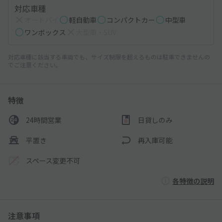
対応車種
オートバイ
軽自動車
コンパクトカー
中型車
ワンボックス
大型車・SUV
対応車種に該当する車両でも、サイズ制限を超えるものは駐車できませんの
でご注意ください。
特徴
24時間営業
日貸しのみ
平置き
再入庫可能
スペース変更不可
各特徴の説明
注意事項