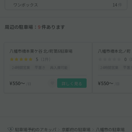
ワンボックス
14
件
周辺の駐車場：
9
件あります
八幡市橋本栗ケ谷 北ﾉ町第6駐車場
八幡市橋本北ノ町 
5
（1件）
0
（
24時間営業
平置き
再入庫可能
24時間営業
平置
¥550〜
¥550〜
詳しく見る
/日
/日
駐車場予約のアキッパ
京都府の駐車場
八幡市の駐車場