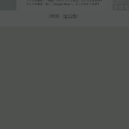
1
枚目 （
全
12
枚
）