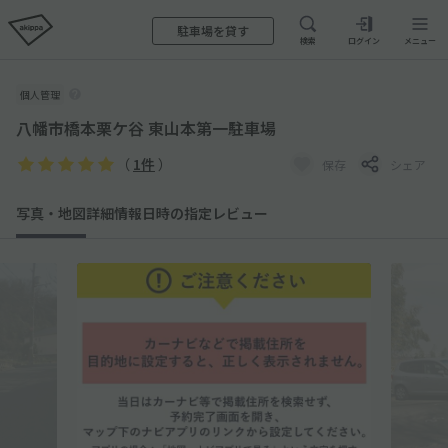
駐車場を貸す
検索
ログイン
メニュー
個人管理
八幡市橋本栗ケ谷 東山本第一駐車場
（
1件
）
保存
シェア
写真・地図
詳細情報
日時の指定
レビュー