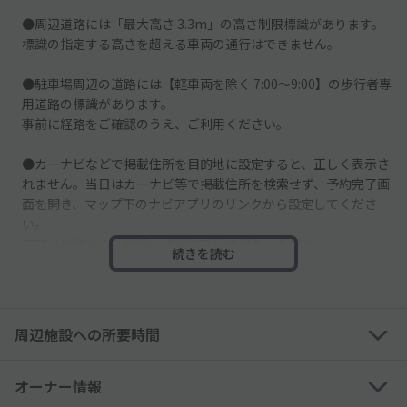
●周辺道路には「最大高さ 3.3m」の高さ制限標識があります。
標識の指定する高さを超える車両の通行はできません。
●駐車場周辺の道路には【軽車両を除く 7:00～9:00】の歩行者専
用道路の標識があります。
事前に経路をご確認のうえ、ご利用ください。
●カーナビなどで掲載住所を目的地に設定すると、正しく表示さ
れません。当日はカーナビ等で掲載住所を検索せず、予約完了画
面を開き、マップ下のナビアプリのリンクから設定してくださ
い。
アプリの場合：「地図・ナビアプリで見る」を押す
続きを読む
ウェブの場合：「Google Mapへ」ボタンを押す
●駐車場までの道順は、駐車場詳細画面の「駐車場写真をもっと
みる」をご確認ください。
周辺施設への所要時間
●ご利用の際は、車止めにアキッパステッカーを設置しておりま
すのでご確認の上、お間違いのないよう入出庫を行ってくださ
オーナー情報
い。