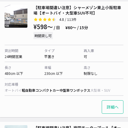
【駐車場間違い注意】シャーメゾン東上小阪駐車
場【オートバイ・大型車SUV不可】
4.8
/ 113件
¥598〜
/ 日
¥60〜 / 15分
時間貸し可
貸出時間
タイプ
再入庫
24時間営業
平置き
可
長さ
車幅
高さ
480cm 以下
230cm 以下
制限なし
対応車種
オートバイ
軽自動車
コンパクトカー
中型車
ワンボックス
大型車・SUV
詳細へ
【駐車場間違い注意】岸田モータープール【オー