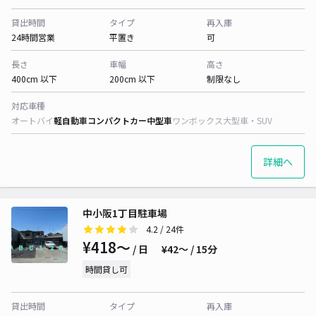
貸出時間
タイプ
再入庫
24時間営業
平置き
可
長さ
車幅
高さ
400cm 以下
200cm 以下
制限なし
対応車種
オートバイ
軽自動車
コンパクトカー
中型車
ワンボックス
大型車・SUV
詳細へ
中小阪1丁目駐車場
4.2
/ 24件
¥418〜
/ 日
¥42〜 / 15分
時間貸し可
貸出時間
タイプ
再入庫