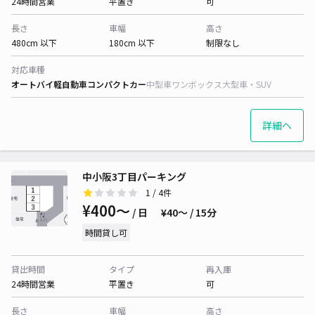
24時間営業
平置き
可
長さ
車幅
高さ
480cm 以下
180cm 以下
制限なし
対応車種
オートバイ
軽自動車
コンパクトカー
中型車
ワンボックス
大型車・SUV
詳細へ
中小阪3丁目パーキング
1
/ 4件
¥400〜
/ 日
¥40〜 / 15分
時間貸し可
貸出時間
タイプ
再入庫
24時間営業
平置き
可
長さ
車幅
高さ