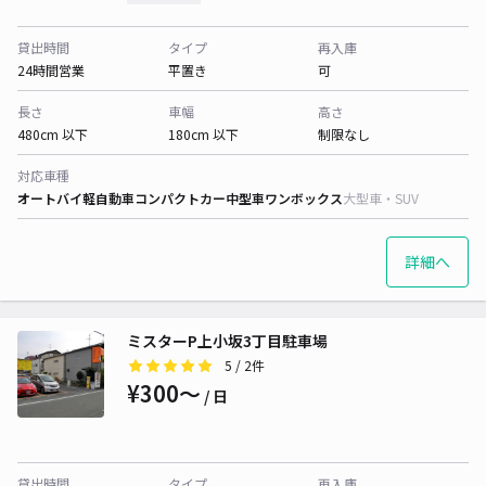
貸出時間
タイプ
再入庫
24時間営業
平置き
可
長さ
車幅
高さ
480cm 以下
180cm 以下
制限なし
対応車種
オートバイ
軽自動車
コンパクトカー
中型車
ワンボックス
大型車・SUV
詳細へ
ミスターP上小坂3丁目駐車場
5
/ 2件
¥300〜
/ 日
貸出時間
タイプ
再入庫