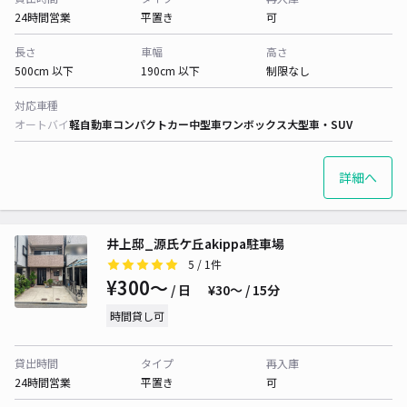
24時間営業
平置き
可
長さ
車幅
高さ
500cm 以下
190cm 以下
制限なし
対応車種
オートバイ
軽自動車
コンパクトカー
中型車
ワンボックス
大型車・SUV
詳細へ
井上邸_源氏ケ丘akippa駐車場
5
/ 1件
¥300〜
/ 日
¥30〜 / 15分
時間貸し可
貸出時間
タイプ
再入庫
24時間営業
平置き
可