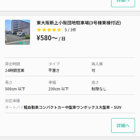
東大阪新上小阪団地駐車場(3号棟東棟付近)
5
/ 3件
¥580〜
/ 日
貸出時間
タイプ
再入庫
24時間営業
平置き
可
長さ
車幅
高さ
500cm 以下
230cm 以下
制限なし
対応車種
オートバイ
軽自動車
コンパクトカー
中型車
ワンボックス
大型車・SUV
詳細へ