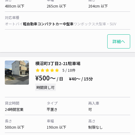
480cm 以下
265cm 以下
204cm 以下
対応車種
オートバイ
軽自動車
コンパクトカー
中型車
ワンボックス
大型車・SUV
詳細へ
横沼町3丁目2-21駐車場
5
/ 10件
¥500〜
/ 日
¥40〜 / 15分
時間貸し可
貸出時間
タイプ
再入庫
24時間営業
平置き
可
長さ
車幅
高さ
500cm 以下
190cm 以下
制限なし