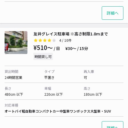
詳細へ
友井グレイス駐車場 ※高さ制限1.8mまで
4
/ 10件
¥510〜
/ 日
¥30〜 / 15分
時間貸し可
貸出時間
タイプ
再入庫
24時間営業
平置き
可
長さ
車幅
高さ
480cm 以下
220cm 以下
180cm 以下
対応車種
オートバイ
軽自動車
コンパクトカー
中型車
ワンボックス
大型車・SUV
詳細へ