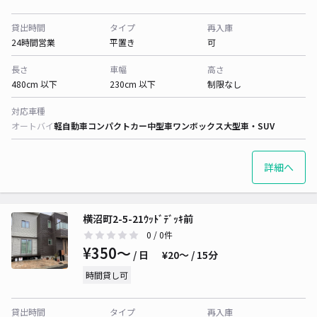
貸出時間
タイプ
再入庫
24時間営業
平置き
可
長さ
車幅
高さ
480cm 以下
230cm 以下
制限なし
対応車種
オートバイ
軽自動車
コンパクトカー
中型車
ワンボックス
大型車・SUV
詳細へ
横沼町2-5-21ｳｯﾄﾞﾃﾞｯｷ前
0
/ 0件
¥350〜
/ 日
¥20〜 / 15分
時間貸し可
貸出時間
タイプ
再入庫