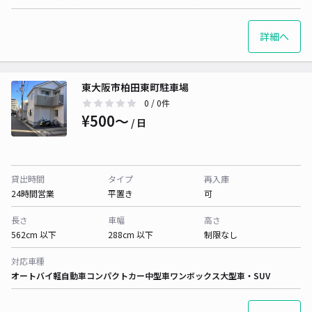
詳細へ
東大阪市柏田東町駐車場
0
/ 0件
¥500〜
/ 日
貸出時間
タイプ
再入庫
24時間営業
平置き
可
長さ
車幅
高さ
562cm 以下
288cm 以下
制限なし
対応車種
オートバイ
軽自動車
コンパクトカー
中型車
ワンボックス
大型車・SUV