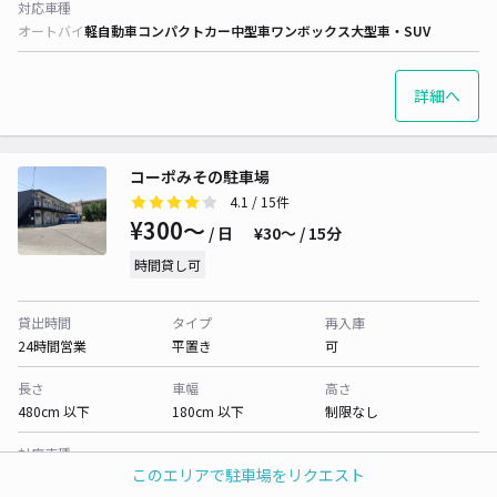
対応車種
オートバイ
軽自動車
コンパクトカー
中型車
ワンボックス
大型車・SUV
詳細へ
コーポみその駐車場
4.1
/ 15件
¥300〜
/ 日
¥30〜 / 15分
時間貸し可
貸出時間
タイプ
再入庫
24時間営業
平置き
可
長さ
車幅
高さ
480cm 以下
180cm 以下
制限なし
対応車種
このエリアで駐車場をリクエスト
オートバイ
軽自動車
コンパクトカー
中型車
ワンボックス
大型車・SUV