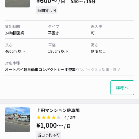
¥600〜
/ 日
¥50〜 / 15分
時間貸し可
貸出時間
タイプ
再入庫
24時間営業
平置き
可
長さ
車幅
高さ
460cm 以下
180cm 以下
制限なし
対応車種
オートバイ
軽自動車
コンパクトカー
中型車
ワンボックス
大型車・SUV
詳細へ
上田マンション駐車場
4
/ 2件
¥1,000〜
/ 日
当日予約不可