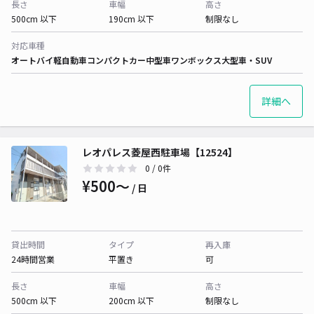
長さ
車幅
高さ
500cm 以下
190cm 以下
制限なし
対応車種
オートバイ
軽自動車
コンパクトカー
中型車
ワンボックス
大型車・SUV
詳細へ
レオパレス菱屋西駐車場【12524】
0
/ 0件
¥500〜
/ 日
貸出時間
タイプ
再入庫
24時間営業
平置き
可
長さ
車幅
高さ
500cm 以下
200cm 以下
制限なし