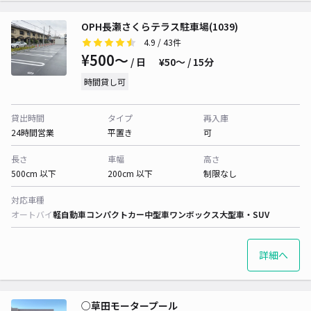
OPH長瀬さくらテラス駐車場(1039)
4.9
/ 43件
¥500〜
/ 日
¥50〜 / 15分
時間貸し可
貸出時間
タイプ
再入庫
24時間営業
平置き
可
長さ
車幅
高さ
500cm 以下
200cm 以下
制限なし
対応車種
オートバイ
軽自動車
コンパクトカー
中型車
ワンボックス
大型車・SUV
詳細へ
○草田モータープール