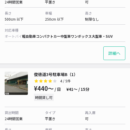
24時間営業
平置き
可
長さ
車幅
高さ
500cm 以下
250cm 以下
制限なし
対応車種
オートバイ
軽自動車
コンパクトカー
中型車
ワンボックス
大型車・SUV
詳細へ
俊徳道3号駐車場B（1）
4
/ 5件
¥440〜
/ 日
¥41〜 / 15分
時間貸し可
貸出時間
タイプ
再入庫
24時間営業
平置き
可
長さ
車幅
高さ