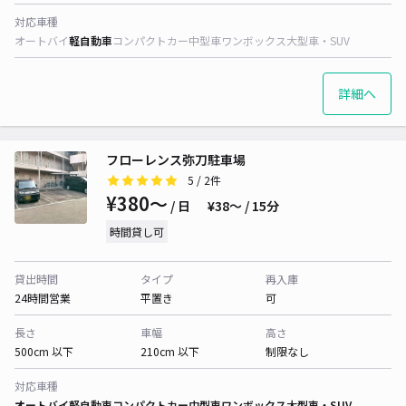
対応車種
オートバイ
軽自動車
コンパクトカー
中型車
ワンボックス
大型車・SUV
詳細へ
フローレンス弥刀駐車場
5
/ 2件
¥380〜
/ 日
¥38〜 / 15分
時間貸し可
貸出時間
タイプ
再入庫
24時間営業
平置き
可
長さ
車幅
高さ
500cm 以下
210cm 以下
制限なし
対応車種
オートバイ
軽自動車
コンパクトカー
中型車
ワンボックス
大型車・SUV