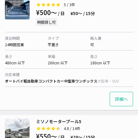
5
/ 3件
¥500〜
/ 日
¥50〜 / 15分
時間貸し可
貸出時間
タイプ
再入庫
24時間営業
平置き
可
長さ
車幅
高さ
480cm 以下
200cm 以下
180cm 以下
対応車種
オートバイ
軽自動車
コンパクトカー
中型車
ワンボックス
大型車・SUV
詳細へ
ミソノモータープール5
4.8
/ 14件
¥550〜
/ 日
¥28〜 / 15分