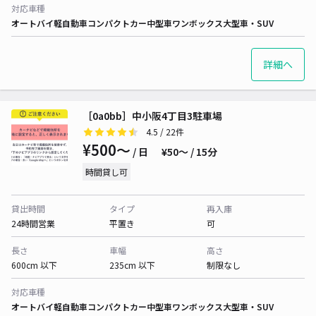
対応車種
オートバイ
軽自動車
コンパクトカー
中型車
ワンボックス
大型車・SUV
詳細へ
［0a0bb］中小阪4丁目3駐車場
4.5
/ 22件
¥500〜
/ 日
¥50〜 / 15分
時間貸し可
貸出時間
タイプ
再入庫
24時間営業
平置き
可
長さ
車幅
高さ
600cm 以下
235cm 以下
制限なし
対応車種
オートバイ
軽自動車
コンパクトカー
中型車
ワンボックス
大型車・SUV