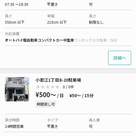
07:30 〜18:30
平置き
可
長さ
車幅
高さ
550cm 以下
210cm 以下
制限なし
対応車種
オートバイ
軽自動車
コンパクトカー
中型車
ワンボックス
大型車・SUV
詳細へ
小若江1丁目8-20駐車場
0
/ 0件
¥500〜
/ 日
¥50〜 / 15分
時間貸し可
貸出時間
タイプ
再入庫
24時間営業
平置き
可