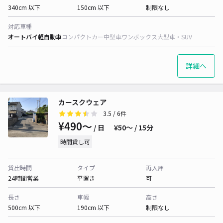
340cm 以下
150cm 以下
制限なし
対応車種
オートバイ
軽自動車
コンパクトカー
中型車
ワンボックス
大型車・SUV
詳細へ
カースクウェア
3.5
/ 6件
¥490〜
/ 日
¥50〜 / 15分
時間貸し可
貸出時間
タイプ
再入庫
24時間営業
平置き
可
長さ
車幅
高さ
500cm 以下
190cm 以下
制限なし