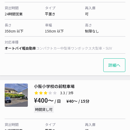
貸出時間
タイプ
再入庫
24時間営業
平置き
可
長さ
車幅
高さ
350cm 以下
150cm 以下
制限なし
対応車種
オートバイ
軽自動車
コンパクトカー
中型車
ワンボックス
大型車・SUV
詳細へ
小阪小学校の前駐車場
3.3
/ 3件
¥400〜
/ 日
¥40〜 / 15分
時間貸し可
貸出時間
タイプ
再入庫