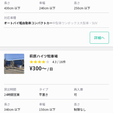
長さ
車幅
高さ
430cm 以下
240cm 以下
250cm 以下
対応車種
オートバイ
軽自動車
コンパクトカー
中型車
ワンボックス
大型車・SUV
詳細へ
萩原ハイツ駐車場
4.3
/ 16件
¥300〜
/ 日
貸出時間
タイプ
再入庫
24時間営業
平置き
可
長さ
車幅
高さ
340cm 以下
150cm 以下
制限なし