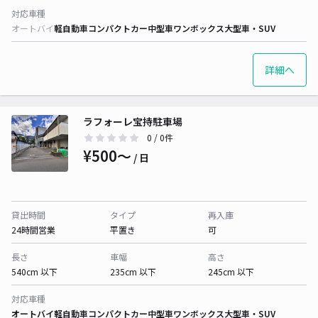
対応車種
オートバイ
軽自動車
コンパクトカー
中型車
ワンボックス
大型車・SUV
詳細へ
ラフォーレ宝持駐車場
0
/ 0件
¥500〜
/ 日
貸出時間
タイプ
再入庫
24時間営業
平置き
可
長さ
車幅
高さ
540cm 以下
235cm 以下
245cm 以下
対応車種
オートバイ
軽自動車
コンパクトカー
中型車
ワンボックス
大型車・SUV