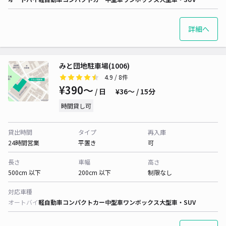
詳細へ
みと団地駐車場(1006)
4.9
/ 8件
¥390〜
/ 日
¥36〜 / 15分
時間貸し可
貸出時間
タイプ
再入庫
24時間営業
平置き
可
長さ
車幅
高さ
500cm 以下
200cm 以下
制限なし
対応車種
オートバイ
軽自動車
コンパクトカー
中型車
ワンボックス
大型車・SUV