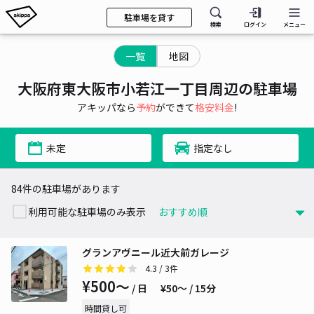
駐車場を貸す
検索
ログイン
メニュー
一覧
地図
大阪府東大阪市小若江一丁目周辺の駐車場
アキッパなら
予約
ができて
格安料金
!
未定
指定なし
84件の駐車場があります
利用可能な駐車場のみ表示
グランアヴニール近大前ガレージ
4.3
/ 3件
¥500〜
/ 日
¥50〜 / 15分
時間貸し可