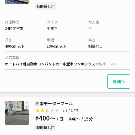
時間貸し可
貸出時間
タイプ
再入庫
24時間営業
平置き
可
長さ
車幅
高さ
480cm 以下
180cm 以下
制限なし
対応車種
オートバイ
軽自動車
コンパクトカー
中型車
ワンボックス
大型車・SUV
詳細へ
西繁モータープール
2.9
/ 17件
¥400〜
/ 日
¥40〜 / 15分
時間貸し可