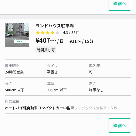
詳細へ
ランドハウス駐車場
4.3
/ 35件
¥407〜
/ 日
¥31〜 / 15分
時間貸し可
貸出時間
タイプ
再入庫
24時間営業
平置き
可
長さ
車幅
高さ
500cm 以下
230cm 以下
制限なし
対応車種
オートバイ
軽自動車
コンパクトカー
中型車
ワンボックス
大型車・SUV
詳細へ