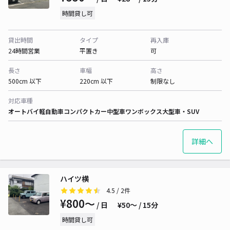
時間貸し可
貸出時間
タイプ
再入庫
24時間営業
平置き
可
長さ
車幅
高さ
500cm 以下
220cm 以下
制限なし
対応車種
オートバイ
軽自動車
コンパクトカー
中型車
ワンボックス
大型車・SUV
詳細へ
ハイツ横
4.5
/ 2件
¥800〜
/ 日
¥50〜 / 15分
時間貸し可