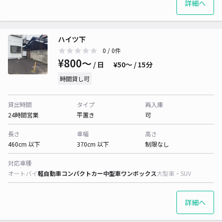
詳細へ
ハイツ下
0
/ 0件
¥800〜
/ 日
¥50〜 / 15分
時間貸し可
貸出時間
タイプ
再入庫
24時間営業
平置き
可
長さ
車幅
高さ
460cm 以下
370cm 以下
制限なし
対応車種
オートバイ
軽自動車
コンパクトカー
中型車
ワンボックス
大型車・SUV
詳細へ