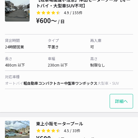
トバイ・大型車SUV不可】
4.9
/ 155件
¥600〜
/ 日
貸出時間
タイプ
再入庫
24時間営業
平置き
可
長さ
車幅
高さ
480cm 以下
230cm 以下
制限なし
対応車種
オートバイ
軽自動車
コンパクトカー
中型車
ワンボックス
大型車・SUV
詳細へ
東上小阪モータープール
4.5
/ 33件