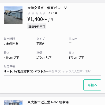
宝持交差点 個室ガレージ
0
/ 0件
¥1,400〜
/ 日
当日予約不可
貸出時間
タイプ
再入庫
24時間営業
平置き
可
長さ
車幅
高さ
430cm 以下
170cm 以下
170cm 以下
対応車種
オートバイ
軽自動車
コンパクトカー
中型車
ワンボックス
大型車・SUV
詳細へ
東大阪市近江堂1-8-1駐車場