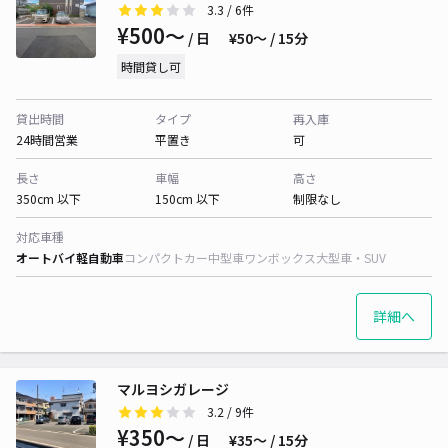
3.3
/ 6件
¥500〜
/ 日
¥50〜 / 15分
時間貸し可
貸出時間
タイプ
再入庫
24時間営業
平置き
可
長さ
車幅
高さ
350cm 以下
150cm 以下
制限なし
対応車種
オートバイ
軽自動車
コンパクトカー
中型車
ワンボックス
大型車・SUV
詳細へ
マルヨシガレージ
3.2
/ 9件
¥350〜
/ 日
¥35〜 / 15分