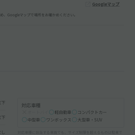
Googleマップ
、Googleマップで場所をお確かめください。
以下
対応車種
オートバイ
軽自動車
コンパクトカー
以下
中型車
ワンボックス
大型車・SUV
なし
対応車種に該当する車両でも、サイズ制限を超えるものは駐車で