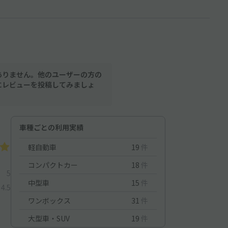
ありません。他のユーザーの方の
にレビューを投稿してみましょ
車種ごとの利用実績
軽自動車
19
件
コンパクトカー
18
件
5
中型車
15
件
4.5
ワンボックス
31
件
大型車・SUV
19
件