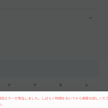
水
木
金
土
通信エラーが発生しました。しばらく時間をおいてから再度お試しくだ
い。