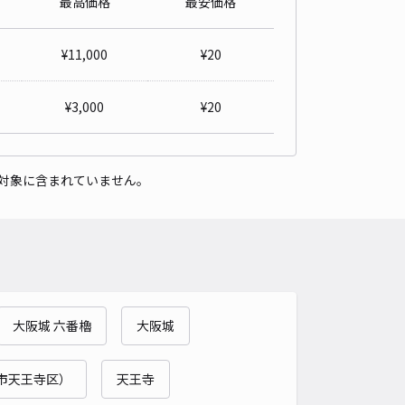
最高価格
最安価格
_大今里3丁目アキッパ駐車場
4.3
/ 3件
¥
11,000
¥
20
00〜
/ 日
¥60〜 / 15分
貸し可
¥
3,000
¥
20
時間
24時間営業
タイプ
平置き
再入庫
可
対象に含まれていません。
500cm 以下
車幅
250cm 以下
高さ
制限なし
車種
オートバイ
軽自動車
コンパクトカー
中型車
ワンボックス
大型車・SUV
詳細へ
大阪城 六番櫓
大阪城
片江駐車場
4.1
/ 20件
30〜
市天王寺区）
天王寺
/ 日
¥30〜 / 15分