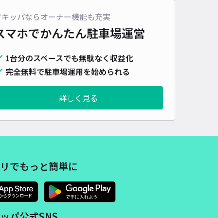
車種
オートバイ
軽自動車
コンパクトカー
中型車
ワンボックス
大型車・SUV
アキッパならオーナー機能も充実
スマホでかんたん
駐車場運営
詳細へ
1台分のスペースでも無駄なく収益化
完全無料で駐車場運用を始められる
道1号駐車場A
4.3
/ 38件
40〜
詳しく見る
/ 日
¥44〜 / 15分
貸し可
時間
24時間営業
タイプ
平置き
再入庫
可
550cm 以下
車幅
235cm 以下
高さ
制限なし
リでもっと簡単に
車種
オートバイ
軽自動車
コンパクトカー
中型車
ワンボックス
大型車・SUV
詳細へ
ッパ公式SNS