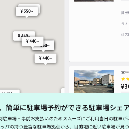
¥ 500~
¥ 450~
¥ 550~
貸出
長さ
対応
¥ 440~
¥ 440~
¥ 660~
¥ 550~
¥ 660~
¥ 440~
太平
¥3
¥ 500~
¥ 400~
時間
¥ 350~
、簡単に駐車場予約ができる駐車場シェ
¥ 440~
貸出
¥ 350~
¥ 550~
制駐車場・事前お支払いのためスムーズにご利用当日の駐車が
長さ
キッパの持つ豊富な駐車場拠点から、目的地に近い駐車場が見つ