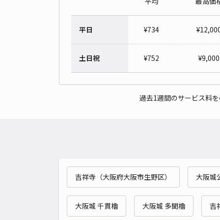
平均
最高価
平日
¥
734
¥
12,00
土日祝
¥
752
¥
9,000
過去1週間のサービス料
吉祥寺（大阪府大阪市生野区）
大阪城
大阪城 千貫櫓
大阪城 多聞櫓
吉