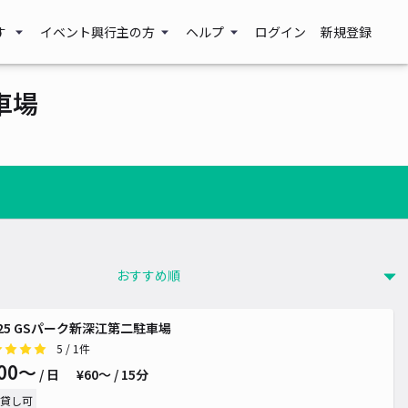
す
イベント興行主の方
ヘルプ
ログイン
新規登録
車場
225 GSパーク新深江第二駐車場
5
/ 1件
00〜
/ 日
¥60〜 / 15分
貸し可