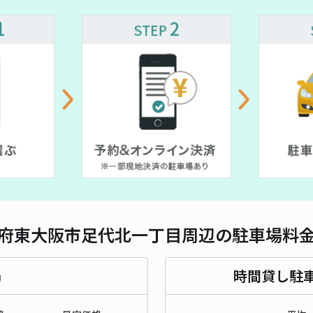
対応
新道
¥3
時間
貸出
長さ
府東大阪市足代北一丁目周辺の駐車場料
対応
場
時間貸し駐