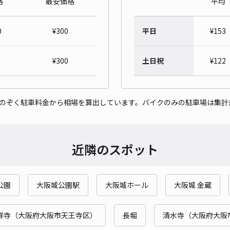
格
最安価格
平均
岡邸
0
¥
300
平日
¥
153
¥5
時間
¥
300
土日祝
¥
122
貸出
をのぞく駐車料金から相場を算出しています。バイクのみの駐車場は集計
長さ
対応
近隣のスポット
公園
大阪城公園駅
大阪城ホール
大阪城 金蔵
第五
¥3
祥寺（大阪府大阪市天王寺区）
長堀
清水寺（大阪府大阪