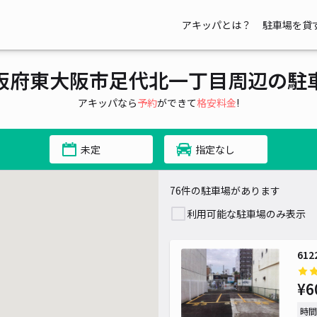
アキッパとは？
駐車場を貸
¥ 500~
¥ 500~
500~
阪府東大阪市足代北一丁目周辺の駐
~
アキッパなら
予約
ができて
格安料金
!
未定
指定なし
¥ 400~
¥ 500~
76件の駐車場があります
利用可能な駐車場のみ表示
61
¥6
時間