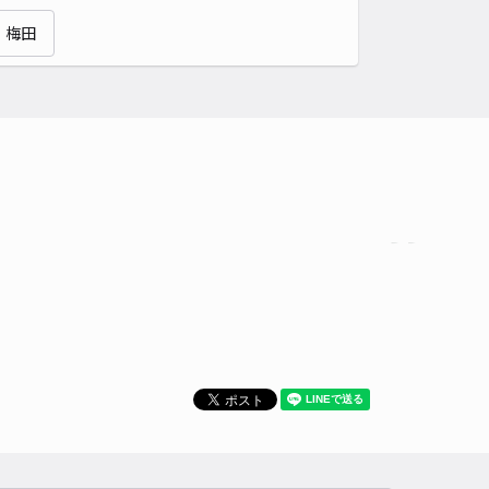
貸し可
梅田
時間
24時間営業
タイプ
平置き
再入庫
可
430cm 以下
車幅
240cm 以下
高さ
制限なし
車種
オートバイ
軽自動車
コンパクトカー
中型車
ワンボックス
大型車・SUV
詳細へ
邸_大今里1丁目akippa駐車場
4.3
/ 3件
00〜
/ 日
¥40〜 / 15分
貸し可
時間
24時間営業
タイプ
平置き
再入庫
可
450cm 以下
車幅
230cm 以下
高さ
制限なし