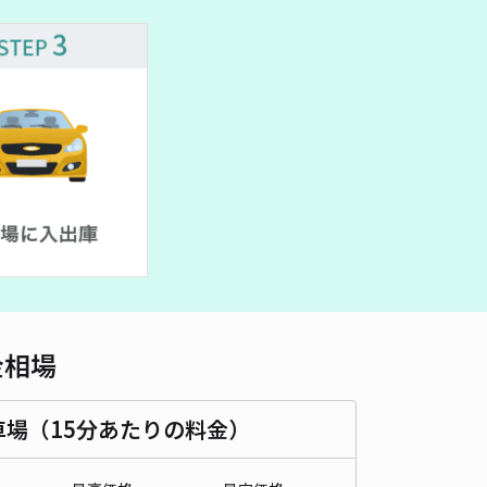
車種
オートバイ
軽自動車
コンパクトカー
中型車
ワンボックス
大型車・SUV
詳細へ
モータープール
4.8
/ 44件
30〜
/ 日
¥30〜 / 15分
貸し可
時間
24時間営業
タイプ
平置き
再入庫
可
460cm 以下
車幅
230cm 以下
高さ
制限なし
金相場
車種
オートバイ
軽自動車
コンパクトカー
中型車
ワンボックス
大型車・SUV
車場（15分あたりの料金）
詳細へ