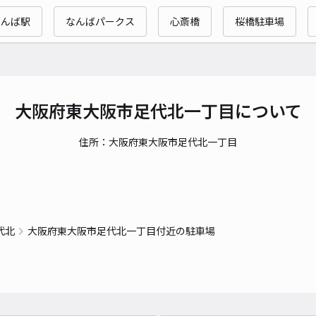
時間
なんば駅
なんばパークス
心斎橋
桜橋駐車場
貸出
長さ
対応
大阪府東大阪市足代北一丁目について
住所：大阪府東大阪市足代北一丁目
福長
¥4
代北
大阪府東大阪市足代北一丁目付近の駐車場
時間
貸出
長さ