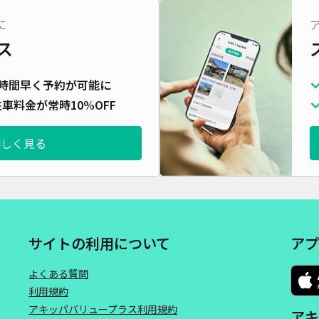
対応
に
ス
時間早く予約が可能に
車料金が常時10%OFF
俊徳
¥4
詳しく見る
時間
貸出
長さ
サイトの利用について
アプ
対応
よくある質問
利用規約
アキッパバリュープラス利用規約
アキ