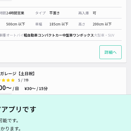
時間
24時間営業
タイプ
平置き
再入庫
可
500cm 以下
車幅
185cm 以下
高さ
200cm 以下
車種
オートバイ
軽自動車
コンパクトカー
中型車
ワンボックス
大型車・SUV
詳細へ
ガレージ【土日祝】
5
/ 7件
00〜
/ 日
¥30〜 / 15分
貸し可
アアプリです
時間
24時間営業
タイプ
平置き
再入庫
可
可能です。
480cm 以下
車幅
180cm 以下
高さ
制限なし
かります。