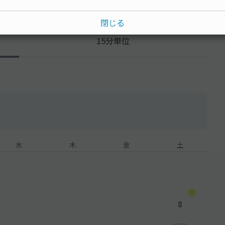
閉じる
15分単位
水
木
金
土
8