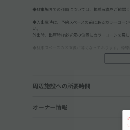
◆駐車場までの道順については、掲載写真をご確認く
◆入出庫時は、予約スペースの前にあるカラーコーン
い。
外出時、出庫時は必ず元の位置にカラーコーンを戻し
◆駐車スペースの区画線が薄くなっております。枠線
───────────────
◇入出庫の際は通行人等に十分お気をつけてください
周辺施設への所要時間
◇近隣は住宅街となりますので、周辺の住民・対向車
オーナー情報