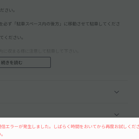
ださい。
を必ず「駐車スペース内の後方」に移動させて駐車してくださ
てください。
内に収まる様に注意して駐車して下さい。
続きを読む
。
・騒音等お気を付け下さいませ。
通信エラーが発生しました。しばらく時間をおいてから再度お試しくだ
い。