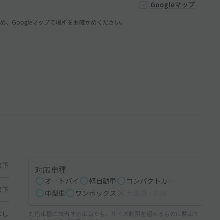
Googleマップ
、Googleマップで場所をお確かめください。
以下
対応車種
オートバイ
軽自動車
コンパクトカー
以下
中型車
ワンボックス
大型車・SUV
なし
対応車種に該当する車両でも、サイズ制限を超えるものは駐車で