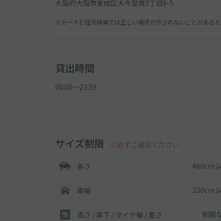
大阪府大阪市東成区大今里南3丁目9-5
※カーナビ住所検索では正しい場所が示されないことがあるため
貸出時間
00:00〜23:59
サイズ制限
※必ずご確認ください
460cm 
長さ
230cm 
車幅
制限
高さ / 車下 / タイヤ幅 /
重さ