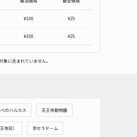
最高価格
最安価格
ippa取石4丁目駐車場
5
/ 6件
¥
100
¥
25
00〜
/ 日
¥40〜 / 15分
貸し可
¥
100
¥
25
時間
24時間営業
タイプ
平置き
再入庫
可
対象に含まれていません。
470cm 以下
車幅
230cm 以下
高さ
制限なし
車種
オートバイ
軽自動車
コンパクトカー
中型車
ワンボックス
大型車・SUV
詳細へ
あべのハルカス
天王寺動物園
3丁目駐車場
4
/ 2件
50〜
王寺区）
京セラドーム
/ 日
¥50〜 / 15分