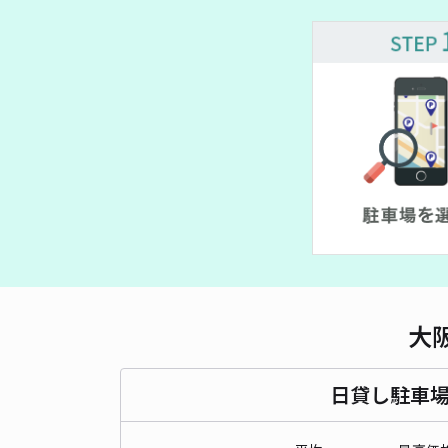
大
日貸し駐車