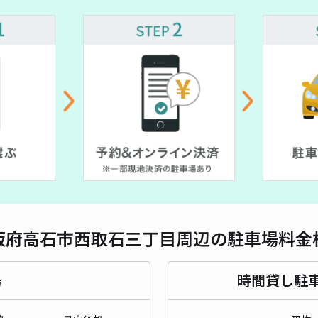
対応
堺市
¥3
時間
貸出
長さ
阪府高石市西取石三丁目周辺の駐車場料金
対応
場
時間貸し駐