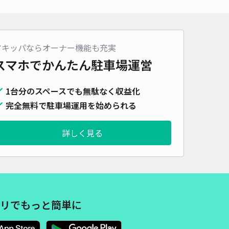
車種
オートバイ
軽自動車
コンパクトカー
中型車
ワンボックス
大型車・SUV
詳細へ
アキッパならオーナー機能も充実
スマホでかんたん
駐車場運営
パレス匠駐車場【25928】
1台分のスペースでも無駄なく収益化
0
/ 0件
50〜
完全無料で駐車場運用を始められる
/ 日
詳しく見る
時間
24時間営業
タイプ
平置き
再入庫
可
500cm 以下
車幅
200cm 以下
高さ
制限なし
車種
オートバイ
軽自動車
コンパクトカー
中型車
ワンボックス
大型車・SUV
リでもっと簡単に
詳細へ