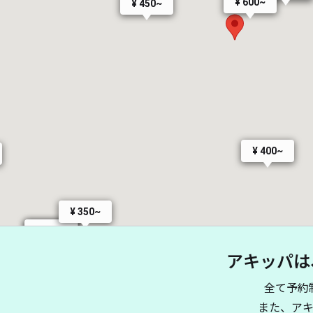
¥ 600~
¥ 450~
¥ 400~
¥ 350~
¥ 200~
¥ 200~
アキッパは
全て予約
また、ア