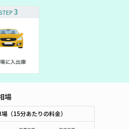
車種
オートバイ
軽自動車
コンパクトカー
中型車
ワンボックス
大型車・SUV
詳細へ
西区鳳西町1丁目89 akippa駐車場【ご利用時間:7:30~18：00】
4.5
/ 2件
30〜
/ 日
¥30〜 / 15分
貸し可
時間
08:30 〜18:00
タイプ
平置き
再入庫
可
制限なし
車幅
制限なし
高さ
制限なし
相場
車種
オートバイ
軽自動車
コンパクトカー
中型車
ワンボックス
大型車・SUV
車場（15分あたりの料金）
詳細へ