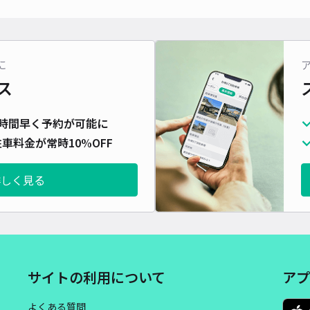
対応
に
ス
レオ
時間早く予約が可能に
¥5
車料金が常時10%OFF
詳しく見る
貸出
長さ
対応
サイトの利用について
アプ
よくある質問