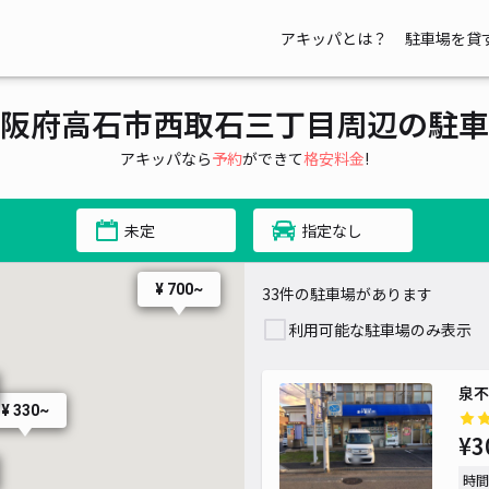
アキッパとは？
駐車場を貸
阪府高石市西取石三丁目周辺の駐車
アキッパなら
予約
ができて
格安料金
!
未定
指定なし
¥ 700~
33件の駐車場があります
利用可能な駐車場のみ表示
泉不
¥ 330~
¥3
時間