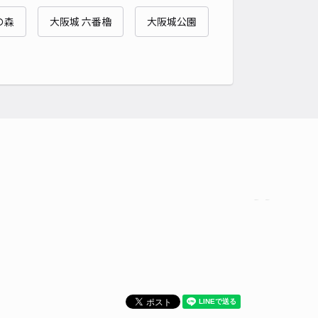
貸し可
の森
大阪城 六番櫓
大阪城公園
時間
24時間営業
タイプ
平置き
再入庫
可
480cm 以下
車幅
180cm 以下
高さ
制限なし
車種
オートバイ
軽自動車
コンパクトカー
中型車
ワンボックス
大型車・SUV
詳細へ
トネージュ駐車場（1）
4.6
/ 20件
50〜
/ 日
¥44〜 / 15分
貸し可
時間
24時間営業
タイプ
平置き
再入庫
可
500cm 以下
車幅
250cm 以下
高さ
制限なし