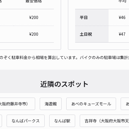
格
最安価格
平均
ak
¥
200
平日
¥
46
¥4
時間
¥
200
土日祝
¥
47
貸出
をのぞく駐車料金から相場を算出しています。バイクのみの駐車場は集計
長さ
対応
近隣のスポット
大阪府藤井寺市）
海遊館
あべのキューズモール
加茂
¥4
なんばパークス
なんば駅
吉祥寺（大阪府大阪市天