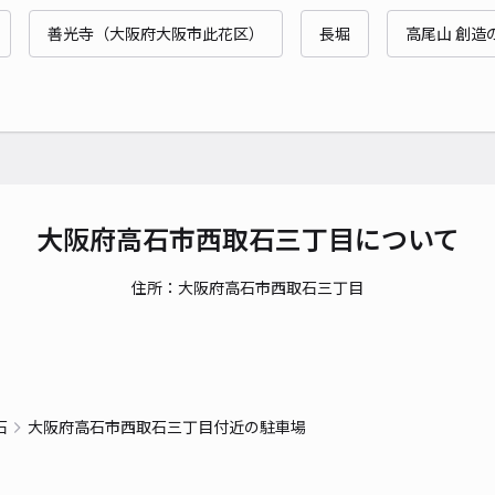
時間
善光寺（大阪府大阪市此花区）
長堀
高尾山 創造
貸出
長さ
対応
大阪府高石市西取石三丁目について
住所：大阪府高石市西取石三丁目
セン
¥5
時間
石
大阪府高石市西取石三丁目付近の駐車場
貸出
長さ