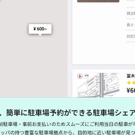
貸出
長さ
¥ 600~
対応
富木
¥6
、簡単に駐車場予約ができる駐車場シェ
貸出
¥ 500~
¥ 500~
制駐車場・事前お支払いのためスムーズにご利用当日の駐車が
長さ
¥ 500~
キッパの持つ豊富な駐車場拠点から、目的地に近い駐車場が見つ