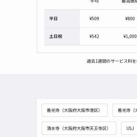
平均
最高価
平日
¥
509
¥
800
土日祝
¥
542
¥
1,000
過去1週間のサービス料
善光寺（大阪府大阪市港区）
善光寺（
清水寺（大阪府大阪市天王寺区）
USJ