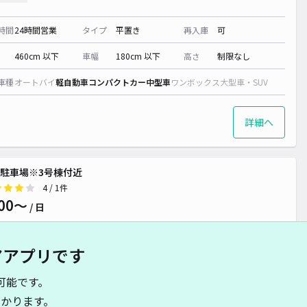
時間
24時間営業
タイプ
平置き
再入庫
可
460cm 以下
車幅
180cm 以下
高さ
制限なし
車種
オートバイ
軽自動車
コンパクトカー
中型車
ワンボックス
大型車・SUV
詳細へ
駐車場※3号棟付近
4
/ 1件
00〜
/ 日
アアプリです
時間
24時間営業
タイプ
平置き
再入庫
可
可能です。
500cm 以下
車幅
230cm 以下
高さ
制限なし
かります。